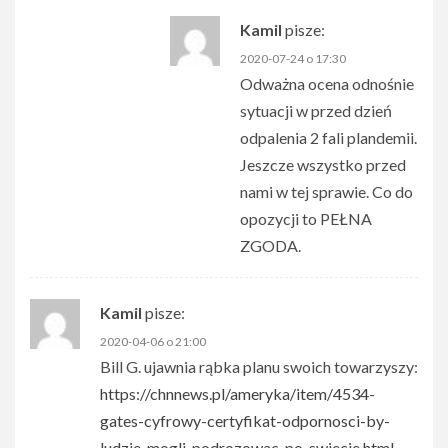
Kamil
pisze:
2020-07-24 o 17:30
Odważna ocena odnośnie
sytuacji w przed dzień
odpalenia 2 fali plandemii.
Jeszcze wszystko przed
nami w tej sprawie. Co do
opozycji to PEŁNA
ZGODA.
Kamil
pisze:
2020-04-06 o 21:00
Bill G. ujawnia rąbka planu swoich towarzyszy:
https://chnnews.pl/ameryka/item/4534-
gates-cyfrowy-certyfikat-odpornosci-by-
ludzie-mogli-podrozowac-po-swiecie.html