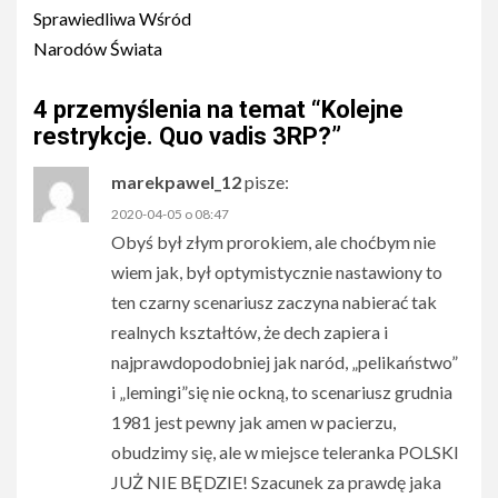
Sprawiedliwa Wśród
Narodów Świata
4 przemyślenia na temat “
Kolejne
restrykcje. Quo vadis 3RP?
”
marekpawel_12
pisze:
2020-04-05 o 08:47
Obyś był złym prorokiem, ale choćbym nie
wiem jak, był optymistycznie nastawiony to
ten czarny scenariusz zaczyna nabierać tak
realnych kształtów, że dech zapiera i
najprawdopodobniej jak naród, „pelikaństwo”
i „lemingi”się nie ockną, to scenariusz grudnia
1981 jest pewny jak amen w pacierzu,
obudzimy się, ale w miejsce teleranka POLSKI
JUŻ NIE BĘDZIE! Szacunek za prawdę jaka