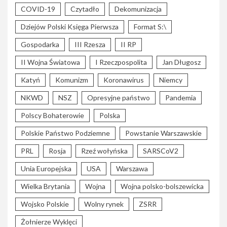
COVID-19
Czytadło
Dekomunizacja
Dziejów Polski Księga Pierwsza
Format S:\
Gospodarka
III Rzesza
II RP
II Wojna Światowa
I Rzeczpospolita
Jan Długosz
Katyń
Komunizm
Koronawirus
Niemcy
NKWD
NSZ
Opresyjne państwo
Pandemia
Polscy Bohaterowie
Polska
Polskie Państwo Podziemne
Powstanie Warszawskie
PRL
Rosja
Rzeź wołyńska
SARSCoV2
Unia Europejska
USA
Warszawa
Wielka Brytania
Wojna
Wojna polsko-bolszewicka
Wojsko Polskie
Wolny rynek
ZSRR
Żołnierze Wyklęci