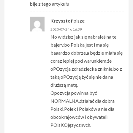
bije z tego artykułu
Krzysztof
pisze:
2020-07-24 o 16:39
No widzisz jak się nabrałeś na te
bajery,bo Polska jest i ma się
baaardzo dobrze,a będzie miała się
coraz lepiej pod warunkiem,że
oPOzycja zdradziecka zniknie,bo z
taką oPOzycją żyć się nie da na
dłuższą metę.
Opozycja powinna być
NORMALNA,działać dla dobra
Polski,Polek i Polaków a nie dla
obcokrajowców i obywateli
POlsKOjęzycznych.