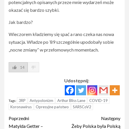
potencjalnych opisanych przeze mnie wydarzeń może
okazać się bardzo szybki.
Jak bardzo?
Wieczorem kładziemy się spać a rano czeka nas nowa
sytuacja. Władze po ’89 szczególnie upodobały sobie
„nocne zmiany” w przełomowych momentach.
14
Udostępnij:
3RP
Antypolonizm
Arthur Bliss Lane
COVID-19
Tags:
Koronawirus
Opresyjne państwo
SARSCoV2
Post
Poprzedni
Następny
navigation
Matylda Getter –
Żeby Polska była Polską