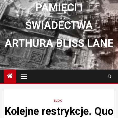
PAMIĘCI I
ŚWIADECTWA
ARTHURA BLISS LANE
Menu
główne
BLOG
Kolejne restrykcje. Quo