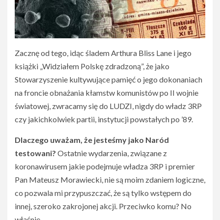
Zacznę od tego, idąc śladem Arthura Bliss Lane i jego
książki „Widziałem Polskę zdradzoną”, że jako
Stowarzyszenie kultywujące pamięć o jego dokonaniach
na froncie obnażania kłamstw komunistów po II wojnie
światowej, zwracamy się do LUDZI, nigdy do władz 3RP
czy jakichkolwiek partii, instytucji powstałych po ’89.
Dlaczego uważam, że jesteśmy jako Naród
testowani?
Ostatnie wydarzenia, związane z
koronawirusem jakie podejmuje władza 3RP i premier
Pan Mateusz Morawiecki, nie są moim zdaniem logiczne,
co pozwala mi przypuszczać, że są tylko wstępem do
innej, szeroko zakrojonej akcji. Przeciwko komu? No
właśnie.