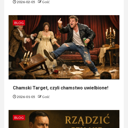
2026-02-05
Gość
BLOG
Chamski Target, czyli chamstwo uwielbione!
2026-01-05
Gość
BLOG