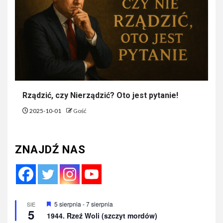
Rządzić, czy Nierządzić? Oto jest pytanie!
2025-10-01
Gość
ZNAJDŹ NAS
Wyróżnione
5 sierpnia
-
7 sierpnia
SIE
5
1944. Rzeź Woli (szczyt mordów)