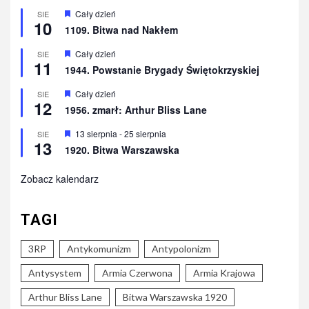
Wyróżnione
Cały dzień
SIE
10
1109. Bitwa nad Nakłem
Wyróżnione
Cały dzień
SIE
11
1944. Powstanie Brygady Świętokrzyskiej
Wyróżnione
Cały dzień
SIE
12
1956. zmarł: Arthur Bliss Lane
Wyróżnione
13 sierpnia
-
25 sierpnia
SIE
13
1920. Bitwa Warszawska
Zobacz kalendarz
TAGI
3RP
Antykomunizm
Antypolonizm
Antysystem
Armia Czerwona
Armia Krajowa
Arthur Bliss Lane
Bitwa Warszawska 1920