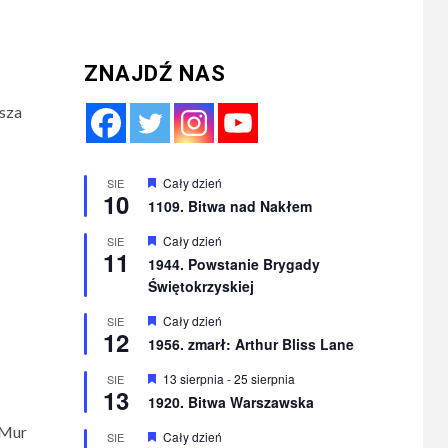
ZNAJDŹ NAS
asza
Wyróżnione
Cały dzień
SIE
10
1109. Bitwa nad Nakłem
Wyróżnione
Cały dzień
SIE
11
1944. Powstanie Brygady
Świętokrzyskiej
Wyróżnione
Cały dzień
SIE
12
1956. zmarł: Arthur Bliss Lane
Wyróżnione
13 sierpnia
-
25 sierpnia
SIE
13
1920. Bitwa Warszawska
 Mur
Wyróżnione
Cały dzień
SIE