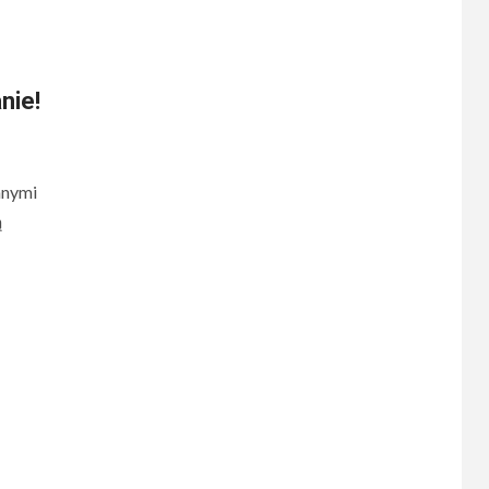
nie!
mnymi
ą