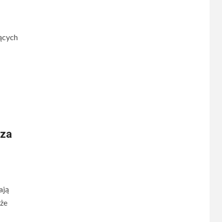
ących
 za
ają
kże