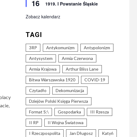
16
1919. I Powstanie Śląskie
Zobacz kalendarz
TAGI
3RP
Antykomunizm
Antypolonizm
Antysystem
Armia Czerwona
Armia Krajowa
Arthur Bliss Lane
Bitwa Warszawska 1920
COVID-19
Czytadło
Dekomunizacja
olacy
Dziejów Polski Księga Pierwsza
acie,
Format S:\
Gospodarka
III Rzesza
II RP
II Wojna Światowa
I Rzeczpospolita
Jan Długosz
Katyń