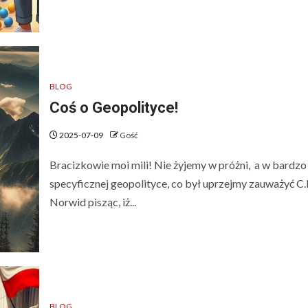
BLOG
Coś o Geopolityce!
2025-07-09
Gość
Bracizkowie moi mili! Nie żyjemy w próżni, a w bardzo
specyficznej geopolityce, co był uprzejmy zauważyć C.
Norwid pisząc, iż...
BLOG