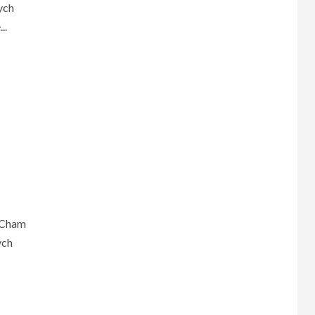
ych
..
e Cham
ych