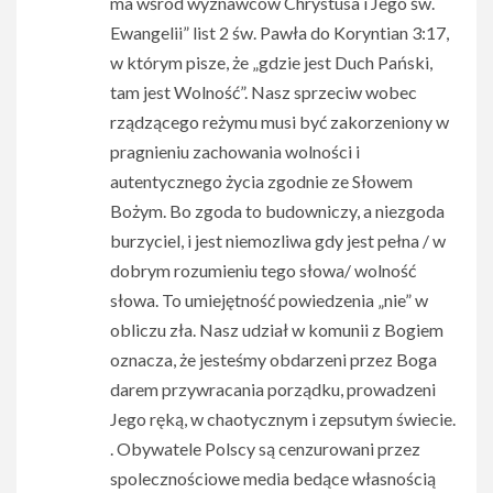
ma wśród wyznawców Chrystusa i Jego św.
Ewangelii” list 2 św. Pawła do Koryntian 3:17,
w którym pisze, że „gdzie jest Duch Pański,
tam jest Wolność”. Nasz sprzeciw wobec
rządzącego reżymu musi być zakorzeniony w
pragnieniu zachowania wolności i
autentycznego życia zgodnie ze Słowem
Bożym. Bo zgoda to budowniczy, a niezgoda
burzyciel, i jest niemozliwa gdy jest pełna / w
dobrym rozumieniu tego słowa/ wolność
słowa. To umiejętność powiedzenia „nie” w
obliczu zła. Nasz udział w komunii z Bogiem
oznacza, że ​​jesteśmy obdarzeni przez Boga
darem przywracania porządku, prowadzeni
Jego ręką, w chaotycznym i zepsutym świecie.
. Obywatele Polscy są cenzurowani przez
spolecznościowe media bedące własnością