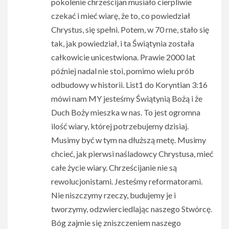
pokolenie chrześcijan musiało cierpliwie
czekać i mieć wiarę, że to, co powiedział
Chrystus, się spełni. Potem, w 70 rne, stało się
tak, jak powiedział, i ta Świątynia została
całkowicie unicestwiona. Prawie 2000 lat
później nadal nie stoi, pomimo wielu prób
odbudowy w historii. List1 do Koryntian 3:16
mówi nam MY jesteśmy Świątynią Bożą i że
Duch Boży mieszka w nas. To jest ogromna
ilość wiary, której potrzebujemy dzisiaj.
Musimy być w tym na dłuższą metę. Musimy
chcieć, jak pierwsi naśladowcy Chrystusa, mieć
całe życie wiary. Chrześcijanie nie są
rewolucjonistami. Jesteśmy reformatorami.
Nie niszczymy rzeczy, budujemy je i
tworzymy, odzwierciedlając naszego Stwórcę.
Bóg zajmie się zniszczeniem naszego