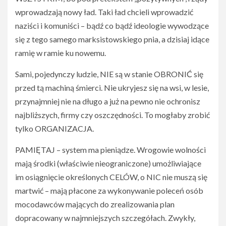
wprowadzają nowy ład. Taki ład chcieli wprowadzić
naziści i komuniści – bądź co bądź ideologie wywodzące
się z tego samego marksistowskiego pnia, a dzisiaj idące
ramię w ramie ku nowemu.
Sami, pojedynczy ludzie, NIE są w stanie OBRONIĆ się
przed tą machiną śmierci. Nie ukryjesz się na wsi, w lesie,
przynajmniej nie na długo a już na pewno nie ochronisz
najbliższych, firmy czy oszczędności. To mogłaby zrobić
tylko ORGANIZACJA.
PAMIĘTAJ – system ma pieniądze. Wrogowie wolności
mają środki (właściwie nieograniczone) umożliwiające
im osiągnięcie określonych CELÓW, o NIC nie muszą się
martwić – mają płacone za wykonywanie poleceń osób
mocodawców mających do zrealizowania plan
dopracowany w najmniejszych szczegółach. Zwykły,