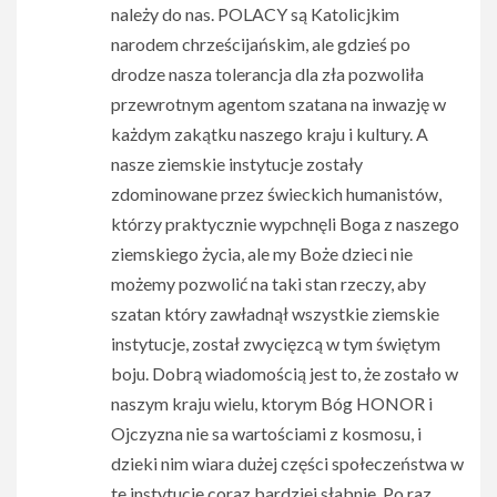
należy do nas. POLACY są Katolicjkim
narodem chrześcijańskim, ale gdzieś po
drodze nasza tolerancja dla zła pozwoliła
przewrotnym agentom szatana na inwazję w
każdym zakątku naszego kraju i kultury. A
nasze ziemskie instytucje zostały
zdominowane przez świeckich humanistów,
którzy praktycznie wypchnęli Boga z naszego
ziemskiego życia, ale my Boże dzieci nie
możemy pozwolić na taki stan rzeczy, aby
szatan który zawładnął wszystkie ziemskie
instytucje, został zwycięzcą w tym świętym
boju. Dobrą wiadomością jest to, że zostało w
naszym kraju wielu, ktorym Bóg HONOR i
Ojczyzna nie sa wartościami z kosmosu, i
dzieki nim wiara dużej części społeczeństwa w
te instytucje coraz bardziej słabnie. Po raz