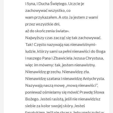
i Syna, i Ducha Świętego. Uczcie je
zachowywać wszystko, co
wam przykazałem. A oto Ja jestem z wami
przez wszystkie dni,
aż do skończenia świata».
Najwyższy czas zacząć się tak zachowywać.
Tak! Często nazywają nas nienawistnymi-
ludzie, którzy sami sa pełni nienawiści do Boga
i naszego Pana i Zbawiciela Jezusa Chrystusa,
więc im mówmy: tak, jestem nienawistny.
Nienawidzę grzechu. Nienawidzę zła.
Nienawidzę szatana i nienawidzę Antychrysta.
Nazywają naszą mowę „mową nienawiści”,
ponieważ ośmielamy się mówić Prawdę Słowa
Bożego. Jesteś rasistą, jeśli nie nienawidzisz
siebie za kolor swojej skóry. Jesteś
fanatykiem, jeśli nie chcesz, żeby mężczyźni w