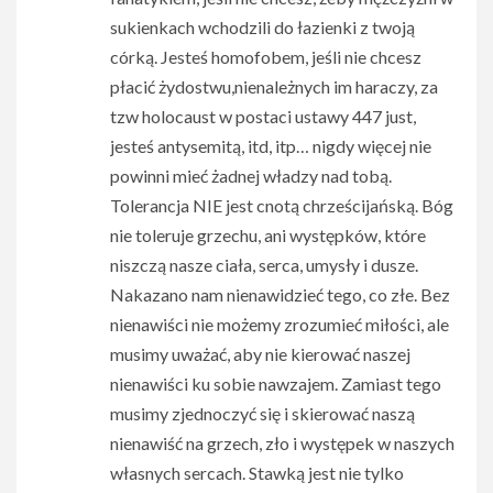
sukienkach wchodzili do łazienki z twoją
córką. Jesteś homofobem, jeśli nie chcesz
płacić żydostwu,nienależnych im haraczy, za
tzw holocaust w postaci ustawy 447 just,
jesteś antysemitą, itd, itp… nigdy więcej nie
powinni mieć żadnej władzy nad tobą.
Tolerancja NIE jest cnotą chrześcijańską. Bóg
nie toleruje grzechu, ani występków, które
niszczą nasze ciała, serca, umysły i dusze.
Nakazano nam nienawidzieć tego, co złe. Bez
nienawiści nie możemy zrozumieć miłości, ale
musimy uważać, aby nie kierować naszej
nienawiści ku sobie nawzajem. Zamiast tego
musimy zjednoczyć się i skierować naszą
nienawiść na grzech, zło i występek w naszych
własnych sercach. Stawką jest nie tylko