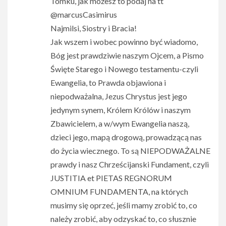
Tomku, jak możesz to podaj na tt
@marcusCasimirus
Najmilsi, Siostry i Bracia!
Jak wszem i wobec powinno być wiadomo,
Bóg jest prawdziwie naszym Ojcem, a Pismo
Święte Starego i Nowego testamentu-czyli
Ewangelia, to Prawda objawiona i
niepodważalna, Jezus Chrystus jest jego
jedynym synem, Królem Królów i naszym
Zbawicielem, a w/wym Ewangelia naszą,
dzieci jego, mapą drogową, prowadzącą nas
do życia wiecznego. To są NIEPODWAŻALNE
prawdy i nasz Chrześcijanski Fundament, czyli
JUSTITIA et PIETAS REGNORUM
OMNIUM FUNDAMENTA, na których
musimy się oprzeć, jeśli mamy zrobić to, co
należy zrobić, aby odzyskać to, co słusznie