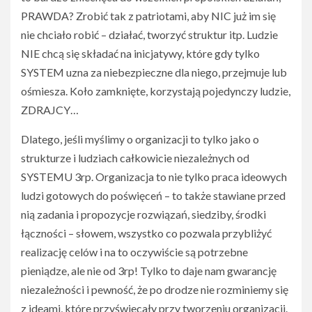
PRAWDA? Zrobić tak z patriotami, aby NIC już im się
nie chciało robić – działać, tworzyć struktur itp. Ludzie
NIE chcą się składać na inicjatywy, które gdy tylko
SYSTEM uzna za niebezpieczne dla niego, przejmuje lub
ośmiesza. Koło zamknięte, korzystają pojedynczy ludzie,
ZDRAJCY…
Dlatego, jeśli myślimy o organizacji to tylko jako o
strukturze i ludziach całkowicie niezależnych od
SYSTEMU 3rp. Organizacja to nie tylko praca ideowych
ludzi gotowych do poświęceń – to także stawiane przed
nią zadania i propozycje rozwiązań, siedziby, środki
łączności – słowem, wszystko co pozwala przybliżyć
realizację celów i na to oczywiście są potrzebne
pieniądze, ale nie od 3rp! Tylko to daje nam gwarancję
niezależności i pewność, że po drodze nie rozminiemy się
z ideami, które przyświecały przy tworzeniu organizacji.