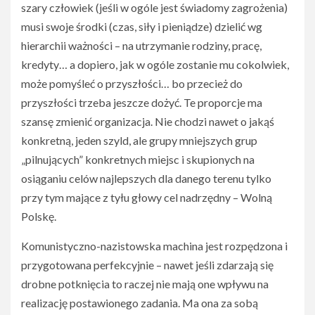
szary człowiek (jeśli w ogóle jest świadomy zagrożenia)
musi swoje środki (czas, siły i pieniądze) dzielić wg
hierarchii ważności – na utrzymanie rodziny, pracę,
kredyty… a dopiero, jak w ogóle zostanie mu cokolwiek,
może pomyśleć o przyszłości… bo przecież do
przyszłości trzeba jeszcze dożyć. Te proporcje ma
szansę zmienić organizacja. Nie chodzi nawet o jakąś
konkretną, jeden szyld, ale grupy mniejszych grup
„pilnujących” konkretnych miejsc i skupionych na
osiąganiu celów najlepszych dla danego terenu tylko
przy tym mające z tyłu głowy cel nadrzędny – Wolną
Polskę.
Komunistyczno-nazistowska machina jest rozpędzona i
przygotowana perfekcyjnie – nawet jeśli zdarzają się
drobne potknięcia to raczej nie mają one wpływu na
realizację postawionego zadania. Ma ona za sobą