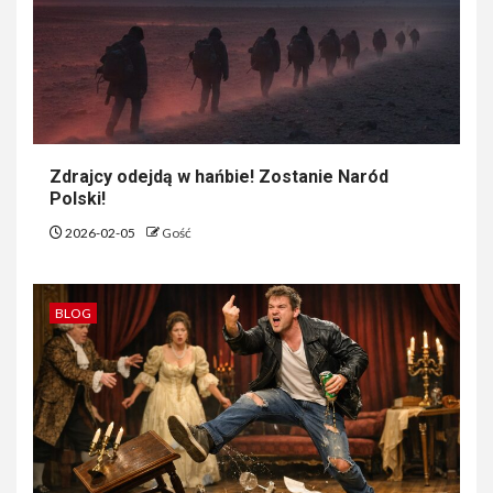
Zdrajcy odejdą w hańbie! Zostanie Naród
Polski!
2026-02-05
Gość
BLOG