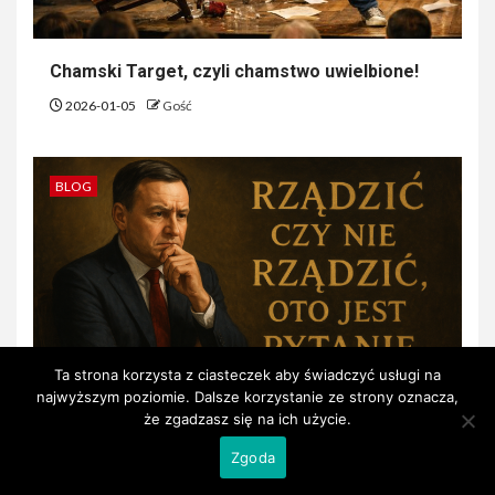
Chamski Target, czyli chamstwo uwielbione!
2026-01-05
Gość
BLOG
Ta strona korzysta z ciasteczek aby świadczyć usługi na
najwyższym poziomie. Dalsze korzystanie ze strony oznacza,
że zgadzasz się na ich użycie.
Rządzić, czy Nierządzić? Oto jest pytanie!
Zgoda
2025-10-01
Gość