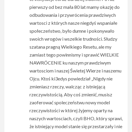
pierwszy od bez mała 80 lat mamy okazję do
odbudowania i przywrócenia prawdziwych
wartosci z których nasze niegdyś wspaniałe
społeczeństwo, było dumne i pokonywało
swoich wrogów i wszelkie trudności. Słudzy
szatana pragną Wielkiego Resetu, ale my
zamiast tego powinnismy i sprawić WIELKIE
NAWRÓCENIE ku naszym prawdziwym
wartosciom i naszej Świetej Wierze i naszemu
Ojcu. Ktoś ki3edys powiedział „Nigdy nie
zmieniasz rzeczy, walcząc z istniejącą
rzeczywistością. Aby coś zmienić, musisz
zaoferować spoleczeństwu nowy model
rzeczywistości w której żyjemy oparty na
naszych wartosciach, czyli BHO, który sprawi,
że istniejący model stanie się przestarzały i nie