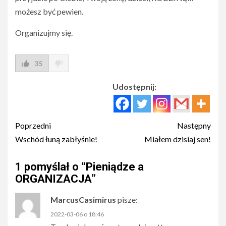
możesz być pewien.
Organizujmy się.
35
Udostępnij:
Post
Poprzedni
Następny
navigation
Wschód łuną zabłyśnie!
Miałem dzisiaj sen!
1 pomyślał o “
Pieniądze a
ORGANIZACJA
”
MarcusCasimirus
pisze:
2022-03-06 o 18:46