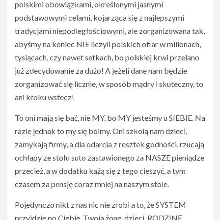
polskimi obowiązkami, określonymi jasnymi
podstawowymi celami, kojarząca się z najlepszymi
tradycjami niepodległościowymi, ale zorganizowana tak,
abyśmy na koniec NIE liczyli polskich ofiar w milionach,
tysiącach, czy nawet setkach, bo polskiej krwi przelano
już zdecydowanie za dużo! A jeżeli dane nam będzie
zorganizować się licznie, w sposób mądry i skuteczny, to
ani kroku wstecz!
To oni mają się bać, nie MY, bo MY jesteśmy u SIEBIE. Na
razie jednak to my się boimy. Oni szkolą nam dzieci,
zamykają firmy, a dla odarcia z resztek godności, rzucają
ochłapy ze stołu suto zastawionego za NASZE pieniądze
przecież, a w dodatku każą się z tego cieszyć, a tym
czasem za pensję coraz mniej na naszym stole.
Pojedynczo nikt z nas nic nie zrobi a to, że SYSTEM
przyjdzie po Ciebie, Twoją żonę, dzieci, RODZINĘ…