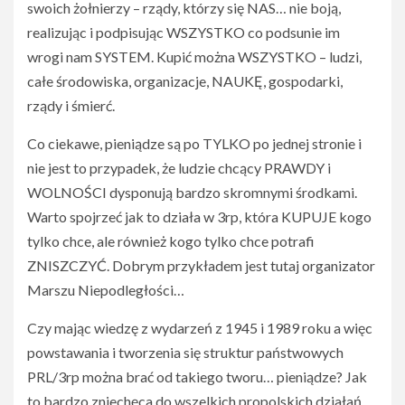
swoich żołnierzy – rządy, którzy się NAS… nie boją,
realizując i podpisując WSZYSTKO co podsunie im
wrogi nam SYSTEM. Kupić można WSZYSTKO – ludzi,
całe środowiska, organizacje, NAUKĘ, gospodarki,
rządy i śmierć.
Co ciekawe, pieniądze są po TYLKO po jednej stronie i
nie jest to przypadek, że ludzie chcący PRAWDY i
WOLNOŚCI dysponują bardzo skromnymi środkami.
Warto spojrzeć jak to działa w 3rp, która KUPUJE kogo
tylko chce, ale również kogo tylko chce potrafi
ZNISZCZYĆ. Dobrym przykładem jest tutaj organizator
Marszu Niepodległości…
Czy mając wiedzę z wydarzeń z 1945 i 1989 roku a więc
powstawania i tworzenia się struktur państwowych
PRL/3rp można brać od takiego tworu… pieniądze? Jak
to bardzo zniechęca do wszelkich propolskich działań,