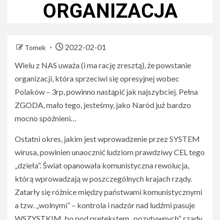
ORGANIZACJA
2022-02-01
Tomek
Wielu z NAS uważa (i ma rację zresztą), że powstanie
organizacji, która sprzeciwi się opresyjnej wobec
Polaków – 3rp, powinno nastąpić jak najszybciej. Pełna
ZGODA, mało tego, jesteśmy, jako Naród już bardzo
mocno spóźnieni…
Ostatni okres, jakim jest wprowadzenie przez SYSTEM
wirusa, powinien unaocznić ludziom prawdziwy CEL tego
„dzieła”. Świat opanowała komunistyczna rewolucja,
którą wprowadzają w poszczególnych krajach rządy.
Zatarły się różnice między państwami komunistycznymi
a tzw. „wolnymi” – kontrola i nadzór nad ludźmi pasuje
WSZYSTKIM, bo pod pretekstem „pozytywnych”, rządy