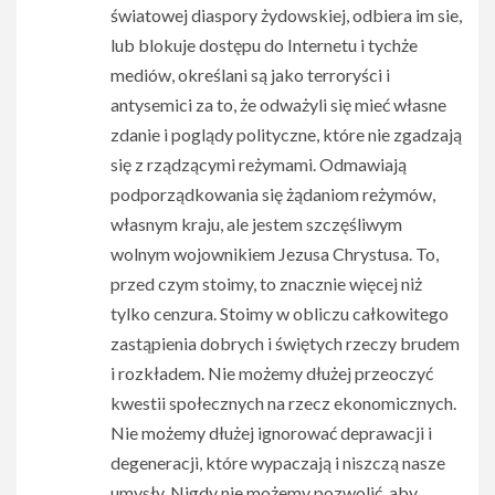
światowej diaspory żydowskiej, odbiera im sie,
lub blokuje dostępu do Internetu i tychże
mediów, określani są jako terroryści i
antysemici za to, że odważyli się mieć własne
zdanie i poglądy polityczne, które nie zgadzają
się z rządzącymi reżymami. Odmawiają
podporządkowania się żądaniom reżymów,
własnym kraju, ale jestem szczęśliwym
wolnym wojownikiem Jezusa Chrystusa. To,
przed czym stoimy, to znacznie więcej niż
tylko cenzura. Stoimy w obliczu całkowitego
zastąpienia dobrych i świętych rzeczy brudem
i rozkładem. Nie możemy dłużej przeoczyć
kwestii społecznych na rzecz ekonomicznych.
Nie możemy dłużej ignorować deprawacji i
degeneracji, które wypaczają i niszczą nasze
umysły. Nigdy nie możemy pozwolić, aby