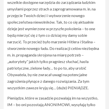
wszelkie dostępne narzędzia do zarządzania ludzkim
umysłami poprzez strach a zaprogramowana m. in. na
przejęcie Twoich dzieci i wytworzenie nowego
społeczeństwa niewolników. Tak, to co się aktualnie
dzieje jest wymierzone w przyszłe pokolenia – to one
będą mierzyć się z tym co dzisiaj my damy sobie
narzucić. To przecież było marzenie Hitlera i Stalina –
stworzenie nowego ładu. Do realizacji celów niezbędna
m. in. propaganda skrojona na miarę potrzeb –
„autorytety” jakich tylko pragniesz słuchać, hasła
patriotyczne, zielone łady… to po to, aby urobić
Obywatela, by nie zwracał uwagi na potencjalne
zagrożenia płynące z danego rozwiązania. Za tym
wszystkim zawsze kryją się… (duże) PIENIĄDZE.
Pieniądze, które w zasadzie pozwalają im na wszystko,
IM – bo oni pozostają ANONIMOWI, wysyłają tylko