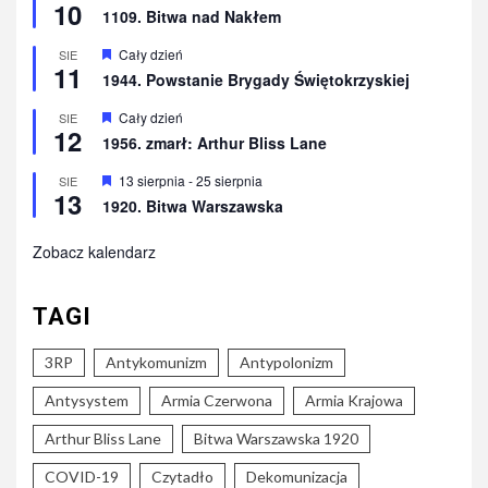
10
1109. Bitwa nad Nakłem
Wyróżnione
Cały dzień
SIE
11
1944. Powstanie Brygady Świętokrzyskiej
Wyróżnione
Cały dzień
SIE
12
1956. zmarł: Arthur Bliss Lane
Wyróżnione
13 sierpnia
-
25 sierpnia
SIE
13
1920. Bitwa Warszawska
Zobacz kalendarz
TAGI
3RP
Antykomunizm
Antypolonizm
Antysystem
Armia Czerwona
Armia Krajowa
Arthur Bliss Lane
Bitwa Warszawska 1920
COVID-19
Czytadło
Dekomunizacja