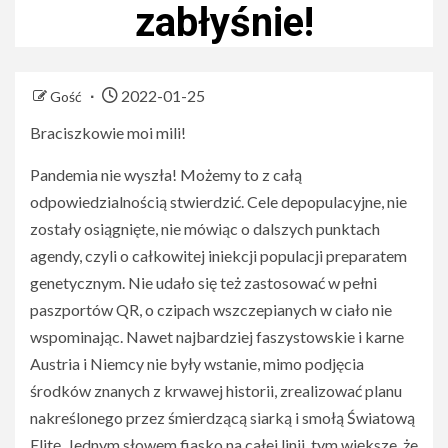
zabłyśnie!
2022-01-25
Gość
Braciszkowie moi mili!
Pandemia nie wyszła! Możemy to z całą
odpowiedzialnością stwierdzić. Cele depopulacyjne, nie
zostały osiągnięte, nie mówiąc o dalszych punktach
agendy, czyli o całkowitej iniekcji populacji preparatem
genetycznym. Nie udało się też zastosować w pełni
paszportów QR, o czipach wszczepianych w ciało nie
wspominając. Nawet najbardziej faszystowskie i karne
Austria i Niemcy nie były wstanie, mimo podjęcia
środków znanych z krwawej historii, zrealizować planu
nakreślonego przez śmierdzącą siarką i smołą Światową
Elitę. Jednym słowem fiasko na całej linii, tym większe, że