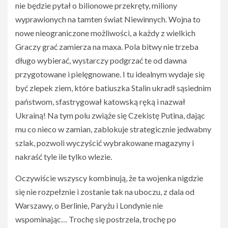
nie będzie pytał o bilionowe przekręty, miliony
wyprawionych na tamten świat Niewinnych. Wojna to
nowe nieograniczone możliwości, a każdy z wielkich
Graczy grać zamierza na maxa. Pola bitwy nie trzeba
długo wybierać, wystarczy podgrzać te od dawna
przygotowane i pielęgnowane. I tu idealnym wydaje się
być zlepek ziem, które batiuszka Stalin ukradł sąsiednim
państwom, sfastrygował katowską ręką i nazwał
Ukrainą! Na tym polu zwiąże się Czekistę Putina, dając
mu co nieco w zamian, zablokuje strategicznie jedwabny
szlak, pozwoli wyczyścić wybrakowane magazyny i
nakraść tyle ile tylko wlezie.
Oczywiście wszyscy kombinują, że ta wojenka nigdzie
się nie rozpełznie i zostanie tak na uboczu, z dala od
Warszawy, o Berlinie, Paryżu i Londynie nie
wspominając… Trochę się postrzela, trochę po