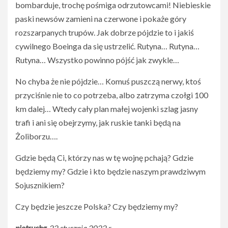
bombarduje, trochę pośmiga odrzutowcami! Niebieskie
paski newsów zamieni na czerwone i pokaże góry
rozszarpanych trupów. Jak dobrze pójdzie to i jakiś
cywilnego Boeinga da się ustrzelić. Rutyna… Rutyna…
Rutyna… Wszystko powinno pójść jak zwykle…
No chyba że nie pójdzie… Komuś puszczą nerwy, ktoś
przyciśnie nie to co potrzeba, albo zatrzyma czołgi 100
km dalej… Wtedy cały plan małej wojenki szlag jasny
trafi i ani się obejrzymy, jak ruskie tanki będą na
Żoliborzu….
Gdzie będą Ci, którzy nas w tę wojnę pchają? Gdzie
będziemy my? Gdzie i kto będzie naszym prawdziwym
Sojusznikiem?
Czy będzie jeszcze Polska? Czy będziemy my?
piotruchg
, 22 stycznia 2022 r.