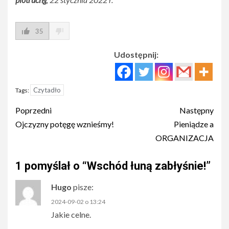
35
Udostępnij:
Czytadło
Tags:
Post
Poprzedni
Następny
navigation
Ojczyzny potęgę wznieśmy!
Pieniądze a
ORGANIZACJA
1 pomyślał o “
Wschód łuną zabłyśnie!
”
Hugo
pisze:
2024-09-02 o 13:24
Jakie celne.