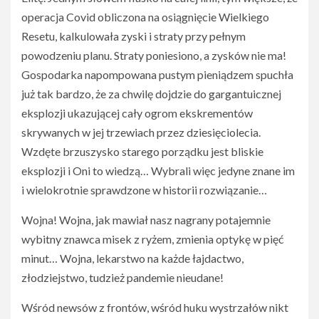
operacja Covid obliczona na osiągnięcie Wielkiego
Resetu, kalkulowała zyski i straty przy pełnym
powodzeniu planu. Straty poniesiono, a zysków nie ma!
Gospodarka napompowana pustym pieniądzem spuchła
już tak bardzo, że za chwilę dojdzie do gargantuicznej
eksplozji ukazującej cały ogrom ekskrementów
skrywanych w jej trzewiach przez dziesięciolecia.
Wzdęte brzuszysko starego porządku jest bliskie
eksplozji i Oni to wiedzą… Wybrali więc jedyne znane im
i wielokrotnie sprawdzone w historii rozwiązanie…
Wojna! Wojna, jak mawiał nasz nagrany potajemnie
wybitny znawca misek z ryżem, zmienia optykę w pięć
minut… Wojna, lekarstwo na każde łajdactwo,
złodziejstwo, tudzież pandemie nieudane!
Wśród newsów z frontów, wśród huku wystrzałów nikt