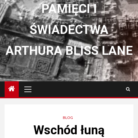
PAMIĘCI I
ŚWIADECTWA
ARTHURA BLISS LANE
Menu
główne
BLOG
Wschód łuną