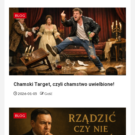
BLOG
Chamski Target, czyli chamstwo uwielbione!
2026-01-05
Gość
BLOG