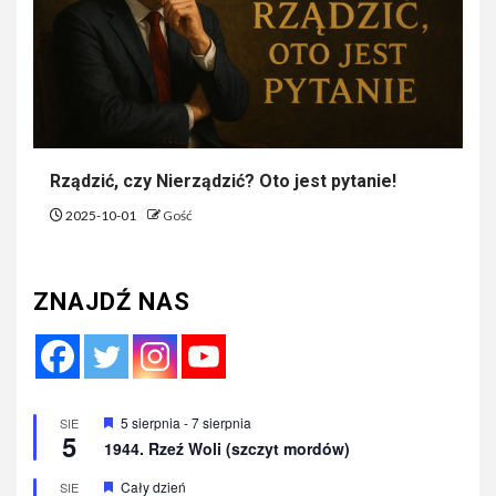
Rządzić, czy Nierządzić? Oto jest pytanie!
2025-10-01
Gość
ZNAJDŹ NAS
Wyróżnione
5 sierpnia
-
7 sierpnia
SIE
5
1944. Rzeź Woli (szczyt mordów)
Wyróżnione
Cały dzień
SIE