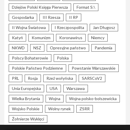
Dziejów Polski Księga Pierwsza
Format S:\
Gospodarka
III Rzesza
II RP
II Wojna Światowa
I Rzeczpospolita
Jan Długosz
Katyń
Komunizm
Koronawirus
Niemcy
NKWD
NSZ
Opresyjne państwo
Pandemia
Polscy Bohaterowie
Polska
Polskie Państwo Podziemne
Powstanie Warszawskie
PRL
Rosja
Rzeź wołyńska
SARSCoV2
Unia Europejska
USA
Warszawa
Wielka Brytania
Wojna
Wojna polsko-bolszewicka
Wojsko Polskie
Wolny rynek
ZSRR
Żołnierze Wyklęci