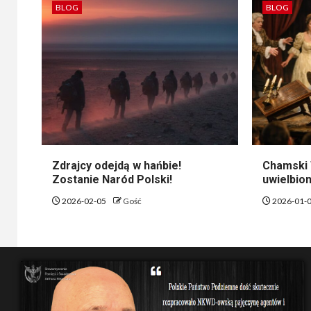
BLOG
BLOG
Zdrajcy odejdą w hańbie!
Chamski 
Zostanie Naród Polski!
uwielbion
2026-02-05
Gość
2026-01-