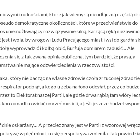
jściowymi trudnościami, które jak wiemy są nieodłączną częścią dr
m pseudo demokratyczne okoliczności, które w przeciwieństwie do
s uniemożliwiający rozwiązywanie silną, karzącą ręką niezawini
jest i wola, by wrogowi Ludu Pracującego miast i wsi do gardła s
odołę wyprowadzić i kolbą obić, Burżuja domiarem zadusić… Ale
enia się z tak zwaną opinią publiczną, tym bardziej, że prasa, a
amstwa nie mające odzwierciedlenia w rzeczywistości.
a, który nie bacząc na własne zdrowie czoła zrzuconej zdradzi
respirator podpiął, a kogo trzeba na łono odesłał, przez co budż
rzez to Elektorat naszej Partii, ale gdzie drwa rąbią tam wióry lecą
skoro umarli to widać umrzeć musieli, a jeśli jeszcze budżet wspo
dnie oskarżany… A przecież znany jest w Partii z wzorowej wręc
ektywę w pięć minut, to się perspektywa zmieniła. Jak powiedział