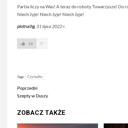
Partia liczy na Was! A teraz do roboty Towarzysze! Do 
Niech żyje! Niech żyje! Niech żyje!
piotruchg
, 31 lipca 2022 r.
28
Czytadło
Tags:
Post
Poprzedni
navigation
Szepty w Duszy
ZOBACZ TAKŻE