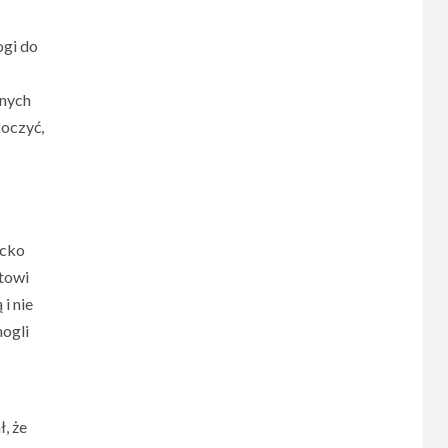
ogi do
onych
koczyć,
ecko
etowi
 i nie
mogli
z
, że