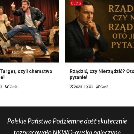
BLOG
Target, czyli chamstwo
Rządzić, czy Nierządzić? Oto
e!
pytanie!
05
Gość
2025-10-01
Gość
Polskie Państwo Podziemne dość skutecznie
rozpracowało NKWD-owską pajęczynę