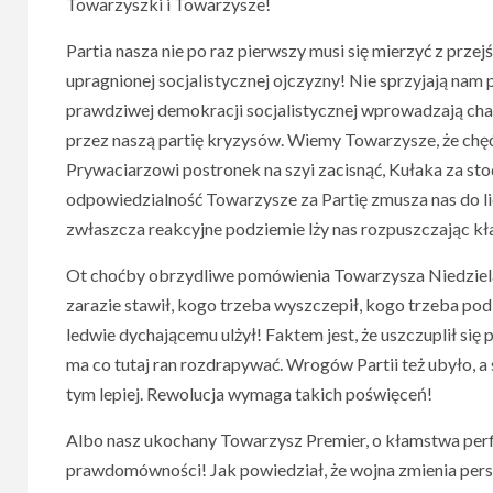
Towarzyszki i Towarzysze!
Partia nasza nie po raz pierwszy musi się mierzyć z prze
upragnionej socjalistycznej ojczyzny! Nie sprzyjają na
prawdziwej demokracji socjalistycznej wprowadzają chao
przez naszą partię kryzysów. Wiemy Towarzysze, że chęć 
Prywaciarzowi postronek na szyi zacisnąć, Kułaka za st
odpowiedzialność Towarzysze za Partię zmusza nas do licz
zwłaszcza reakcyjne podziemie lży nas rozpuszczając kł
Ot choćby obrzydliwe pomówienia Towarzysza Niedzielak
zarazie stawił, kogo trzeba wyszczepił, kogo trzeba pod 
ledwie dychającemu ulżył! Faktem jest, że uszczuplił się p
ma co tutaj ran rozdrapywać. Wrogów Partii też ubyło, a 
tym lepiej. Rewolucja wymaga takich poświęceń!
Albo nasz ukochany Towarzysz Premier, o kłamstwa perfi
prawdomówności! Jak powiedział, że wojna zmienia persp