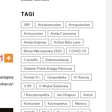
TAGI
3RP
Antykomunizm
Antypolonizm
Antysystem
Armia Czerwona
Armia Krajowa
Arthur Bliss Lane
Bitwa Warszawska 1920
COVID-19
Czytadło
Dekomunizacja
Dziejów Polski Księga Pierwsza
astępny
Format S:\
Gospodarka
III Rzesza
zobaczy!
II RP
II Wojna Światowa
I Rzeczpospolita
Jan Długosz
Katyń
Komunizm
Koronawirus
Niemcy