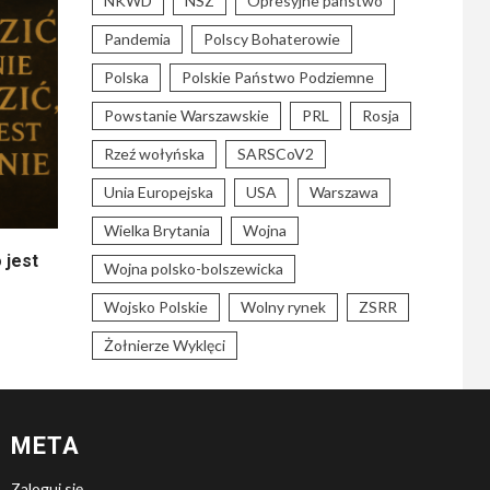
NKWD
NSZ
Opresyjne państwo
Pandemia
Polscy Bohaterowie
Polska
Polskie Państwo Podziemne
Powstanie Warszawskie
PRL
Rosja
Rzeź wołyńska
SARSCoV2
Unia Europejska
USA
Warszawa
Wielka Brytania
Wojna
 jest
Wojna polsko-bolszewicka
Wojsko Polskie
Wolny rynek
ZSRR
Żołnierze Wyklęci
META
Zaloguj się