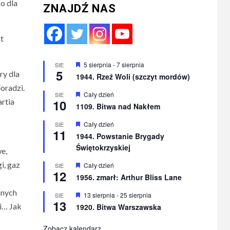
ko dla
ZNAJDŹ NAS
t
Wyróżnione
5 sierpnia
-
7 sierpnia
SIE
5
ry dla
1944. Rzeź Woli (szczyt mordów)
doradzi.
Wyróżnione
Cały dzień
SIE
artia
10
1109. Bitwa nad Nakłem
Wyróżnione
Cały dzień
SIE
11
1944. Powstanie Brygady
Świętokrzyskiej
e,
i, gaz
Wyróżnione
Cały dzień
SIE
12
1956. zmarł: Arthur Bliss Lane
anych
Wyróżnione
13 sierpnia
-
25 sierpnia
SIE
13
li… Jak
1920. Bitwa Warszawska
Zobacz kalendarz