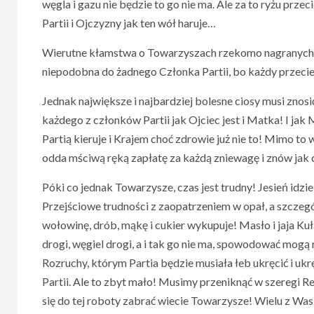
węgla i gazu nie będzie to go nie ma. Ale za to ryżu przec
Partii i Ojczyzny jak ten wół haruje…
Wierutne kłamstwa o Towarzyszach rzekomo nagranych w
niepodobna do żadnego Członka Partii, bo każdy przeci
Jednak największe i najbardziej bolesne ciosy musi znosi
każdego z członków Partii jak Ojciec jest i Matka! I jak 
Partią kieruje i Krajem choć zdrowie już nie to! Mimo to wb
odda mściwą ręką zapłatę za każdą zniewagę i znów jak 
Póki co jednak Towarzysze, czas jest trudny! Jesień idzie,
Przejściowe trudności z zaopatrzeniem w opał, a szczeg
wołowinę, drób, mąkę i cukier wykupuje! Masło i jaja Kuł
drogi, węgiel drogi, a i tak go nie ma, spowodować mog
Rozruchy, którym Partia będzie musiała łeb ukręcić i uk
Partii. Ale to zbyt mało! Musimy przeniknąć w szeregi Re
się do tej roboty zabrać wiecie Towarzysze! Wielu z Wa