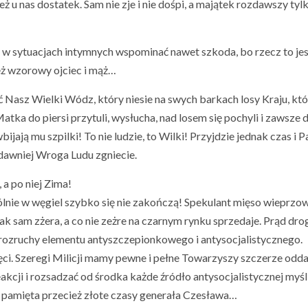
ież u nas dostatek. Sam nie zje i nie dośpi, a majątek rozdawszy tyl
 sytuacjach intymnych wspominać nawet szkoda, bo rzecz to jes
eż wzorowy ojciec i mąż…
ć Nasz Wielki Wódz, który niesie na swych barkach losy Kraju, któ
Matka do piersi przytuli, wysłucha, nad losem się pochyli i zawsze 
ijają mu szpilki! To nie ludzie, to Wilki! Przyjdzie jednak czas i P
dawniej Wroga Ludu zgniecie.
 a po niej Zima!
ólnie w węgiel szybko się nie zakończą! Spekulant mięso wieprzow
ak sam zżera, a co nie zeżre na czarnym rynku sprzedaje. Prąd drog
ą rozruchy elementu antyszczepionkowego i antysocjalistycznego.
ręci. Szeregi Milicji mamy pewne i pełne Towarzyszy szczerze odd
akcji i rozsadzać od środka każde źródło antysocjalistycznej myś
s pamięta przecież złote czasy generała Czesława…