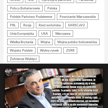
Polscy Bohaterowie
Polska
Polskie Państwo Podziemne
Powstanie Warszawskie
PRL
Rosja
Rzeź wołyńska
SARSCoV2
Unia Europejska
USA
Warszawa
Wielka Brytania
Wojna
Wojna polsko-bolszewicka
Wojsko Polskie
Wolny rynek
ZSRR
Żołnierze Wyklęci