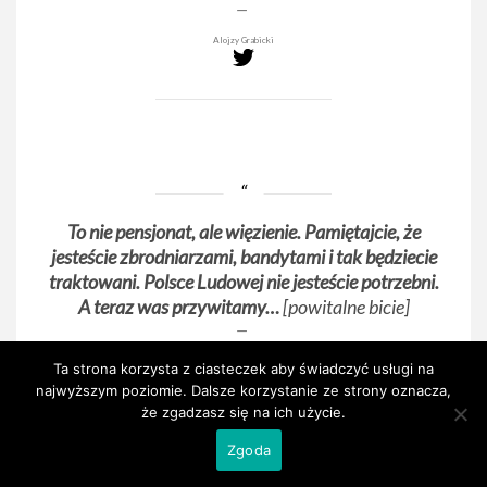
Alojzy Grabicki
To nie pensjonat, ale więzienie. Pamiętajcie, że
jesteście zbrodniarzami, bandytami i tak będziecie
traktowani. Polsce Ludowej nie jesteście potrzebni.
A teraz was przywitamy…
[powitalne bicie]
Oficer straży więziennej we Wronkach
Ta strona korzysta z ciasteczek aby świadczyć usługi na
najwyższym poziomie. Dalsze korzystanie ze strony oznacza,
że zgadzasz się na ich użycie.
Zgoda