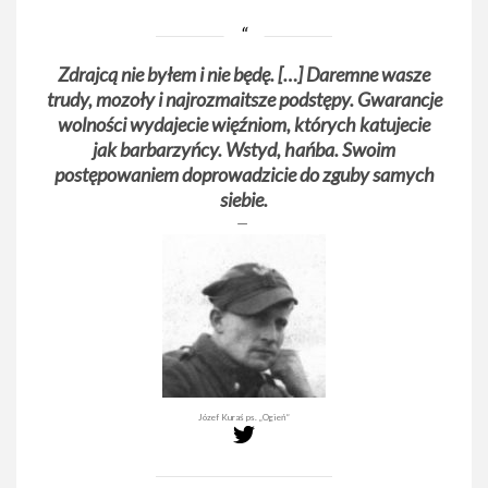
Zdrajcą nie byłem i nie będę. […] Daremne wasze
trudy, mozoły i najrozmaitsze podstępy. Gwarancje
wolności wydajecie więźniom, których katujecie
jak barbarzyńcy. Wstyd, hańba. Swoim
postępowaniem doprowadzicie do zguby samych
siebie.
Józef Kuraś ps. „Ogień”