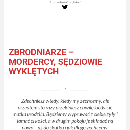
Zdzisław Broński ps. „Uskok”
ZBRODNIARZE –
MORDERCY, SĘDZIOWIE
WYKLĘTYCH
Zdechniesz wtedy, kiedy my zechcemy, ale
przedtem sto razy przeklniesz chwilę kiedy cię
matka urodziła. Będziemy wypruwać z ciebie żyły i
łamać ci kości, a w drugim pokoju je składać na
nowo – aż do skutku i jak długo zechcemy.