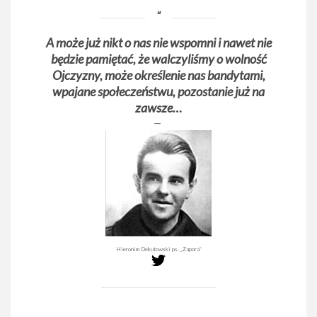
A może już nikt o nas nie wspomni i nawet nie
będzie pamiętać, że walczyliśmy o wolność
Ojczyzny, może określenie nas bandytami,
wpajane społeczeństwu, pozostanie już na
zawsze…
Hieronim Dekutowski ps. „Zapora”