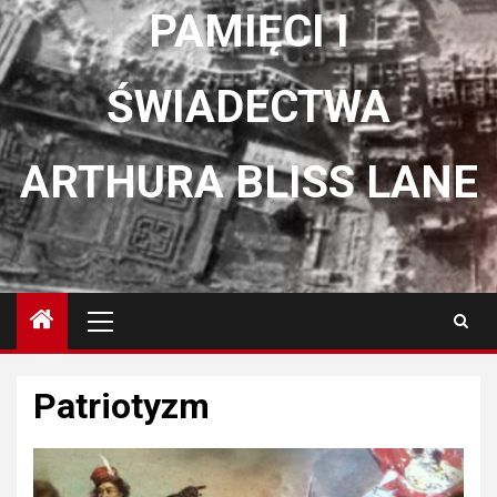
PAMIĘCI I
ŚWIADECTWA
ARTHURA BLISS LANE
Menu
główne
Patriotyzm