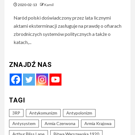
2020-02-13
Kamil
Naród polski doświadczony przez lata licznymi
aktami eksterminacji zasługuje na prawdę o ofiarach
zbrodniczych systemów politycznych a także o
katach,...
ZNAJDŹ NAS
TAGI
3RP
Antykomunizm
Antypolonizm
Antysystem
Armia Czerwona
Armia Krajowa
Arthur Bliss Lane
Bitwa Warszawska 1920