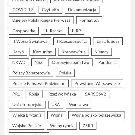
COVID-19
Czytadło
Dekomunizacja
Dziejów Polski Księga Pierwsza
Format S:\
Gospodarka
III Rzesza
II RP
II Wojna Światowa
I Rzeczpospolita
Jan Długosz
Katyń
Komunizm
Koronawirus
Niemcy
NKWD
NSZ
Opresyjne państwo
Pandemia
Polscy Bohaterowie
Polska
Polskie Państwo Podziemne
Powstanie Warszawskie
PRL
Rosja
Rzeź wołyńska
SARSCoV2
Unia Europejska
USA
Warszawa
Wielka Brytania
Wojna
Wojna polsko-bolszewicka
Wojsko Polskie
Wolny rynek
ZSRR