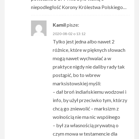
niepodległość Korony Królestwa Polskiego…
Kamil
pisze:
2020-08-02 o 13:12
Tylko jest jedna albo nawet 2
różnice, które w pięknych słowach
mogą nawet wychwalać a w
praktyce nigdy nie daliby rady tak
postąpić, bo to wbrew
marksistowskiej myśli:
– dał broń indiańskiemu wodzowi i
info, by użył przeciwko tym, którzy
chcą go zniewolić – marksizm z
wolnością nie ma nic wspólnego
– był za własnością prywatną o
czym mowa w testamencie dla