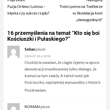
Post
navigation
Fuzja Orlenu i Lotosu –
Treści porno na Twitterze
klęska czy sukces rządu?
vs likwidacja kont
„niewygodnych”
16 przemyślenia na temat “
Kto się boi
Kościuszki i Pułaskiego?
”
Selian
pisze:
2020-07-23 o 18:50
Osobiście uważam, że ciągle żyjemy w epoce
demokracji orwellowskiej tylko dlatego, że
komuś na tym zależy. A takich ludzi jak
Kościuszko, najchętniej wymazaliby z historii.
Pozdrawiam.
ROMAN
pisze: