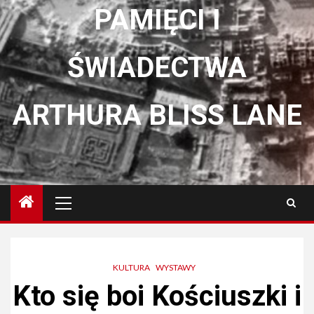
PAMIĘCI I
ŚWIADECTWA
ARTHURA BLISS LANE
Menu
główne
KULTURA
WYSTAWY
Kto się boi Kościuszki i