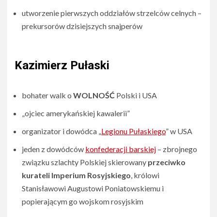
utworzenie pierwszych oddziałów strzelców celnych –
prekursorów dzisiejszych snajperów
Kazimierz Pułaski
bohater walk o
WOLNOŚĆ
Polski i USA
„ojciec amerykańskiej kawalerii”
organizator i dowódca „
Legionu Pułaskiego
” w USA
jeden z dowódców
konfederacji barskiej
– zbrojnego
związku szlachty Polskiej skierowany
przeciwko
kurateli Imperium Rosyjskiego
, królowi
Stanisławowi Augustowi Poniatowskiemu i
popierającym go wojskom rosyjskim