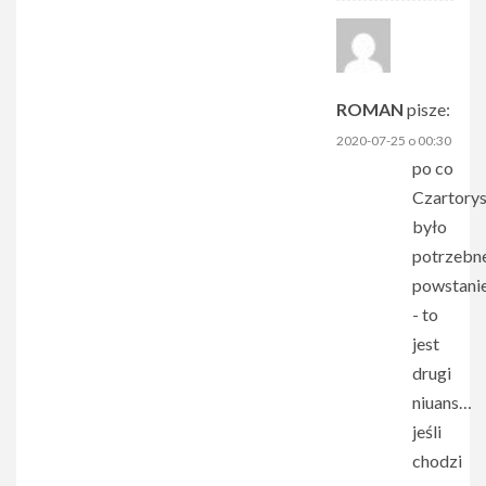
ROMAN
pisze:
2020-07-25 o 00:30
po co
Czartory
było
potrzebn
powstani
- to
jest
drugi
niuans…
jeśli
chodzi