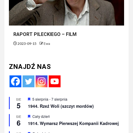
RAPORT PILECKIEGO – FILM
2023-09-15
Ewa
ZNAJDŹ NAS
Wyróżnione
5 sierpnia
-
7 sierpnia
SIE
5
1944. Rzeź Woli (szczyt mordów)
Wyróżnione
Cały dzień
SIE
6
1914. Wymarsz Pierwszej Kompanii Kadrowej