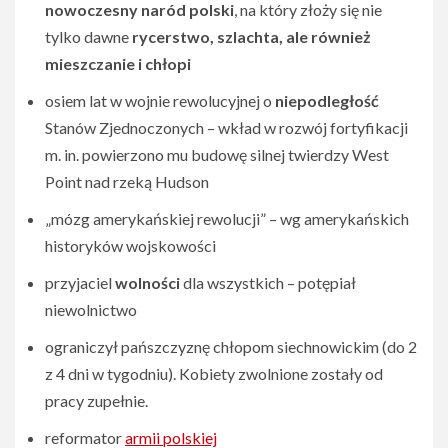
nowoczesny naród polski
, na który złoży się nie
tylko dawne
rycerstwo, szlachta, ale również
mieszczanie i chłopi
osiem lat w wojnie rewolucyjnej o
niepodległość
Stanów Zjednoczonych – wkład w rozwój fortyfikacji
m. in. powierzono mu budowę silnej twierdzy West
Point nad rzeką Hudson
„mózg amerykańskiej rewolucji” – wg amerykańskich
historyków wojskowości
przyjaciel
wolności
dla wszystkich – potępiał
niewolnictwo
ograniczył pańszczyznę chłopom siechnowickim (do 2
z 4 dni w tygodniu). Kobiety zwolnione zostały od
pracy zupełnie.
reformator
armii polskiej