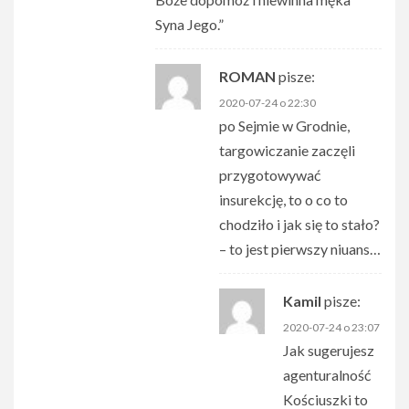
Syna Jego.”
ROMAN
pisze:
2020-07-24 o 22:30
po Sejmie w Grodnie,
targowiczanie zaczęli
przygotowywać
insurekcję, to o co to
chodziło i jak się to stało?
– to jest pierwszy niuans…
Kamil
pisze:
2020-07-24 o 23:07
Jak sugerujesz
agenturalność
Kościuszki to