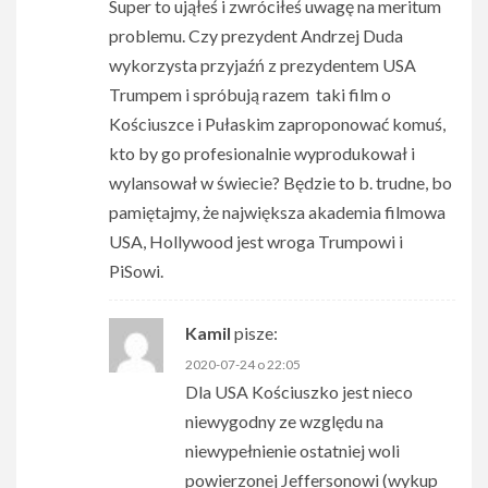
Super to ująłeś i zwróciłeś uwagę na meritum
problemu. Czy prezydent Andrzej Duda
wykorzysta przyjaźń z prezydentem USA
Trumpem i spróbują razem taki film o
Kościuszce i Pułaskim zaproponować komuś,
kto by go profesionalnie wyprodukował i
wylansował w świecie? Będzie to b. trudne, bo
pamiętajmy, że największa akademia filmowa
USA, Hollywood jest wroga Trumpowi i
PiSowi.
Kamil
pisze:
2020-07-24 o 22:05
Dla USA Kościuszko jest nieco
niewygodny ze względu na
niewypełnienie ostatniej woli
powierzonej Jeffersonowi (wykup