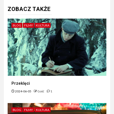
ZOBACZ TAKŻE
BLOG
FILMY
KULTURA
Przeklęci
2024-06-05
Gość
1
BLOG
FILMY
KULTURA