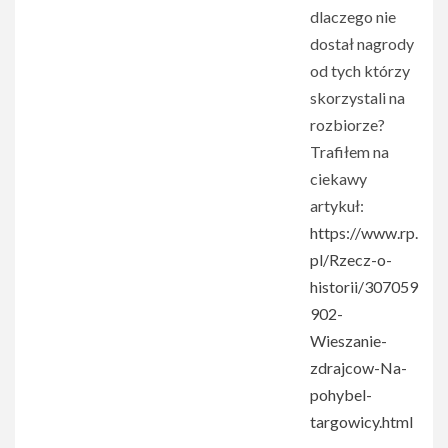
dlaczego nie
dostał nagrody
od tych którzy
skorzystali na
rozbiorze?
Trafiłem na
ciekawy
artykuł:
https://www.rp.
pl/Rzecz-o-
historii/307059
902-
Wieszanie-
zdrajcow-Na-
pohybel-
targowicy.html