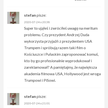
stefan
pisze:
2020-07-24 o 20:38
Super to ująłeś i zwróciłeś uwagę na meritum
problemu. Czy prezydent Andrzej Duda
wykorzysta przyjaźń z prezydentem USA
Trumpem i spróbują razem taki film o
Kościuszce i Pułaskim zaproponować komuś,
kto by go profesionalnie wyprodukował i
zareklamował? A pamiętajmy, że największa
akademia filmowa USA, Hollywood jest wroga
Trumpowi i PiSowi.
stefan
pisze:
2020-07-24 o 21:01