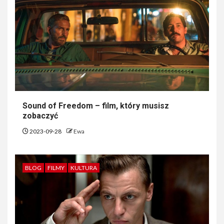
Sound of Freedom – film, który musisz
zobaczyć
2023-09-28
Ewa
BLOG
FILMY
KULTURA