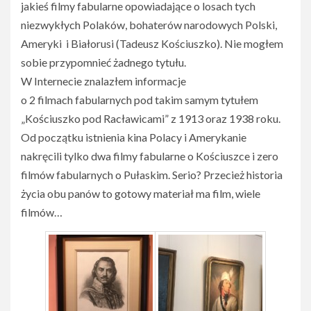
jakieś filmy fabularne opowiadające o losach tych
niezwykłych Polaków, bohaterów narodowych Polski,
Ameryki i Białorusi (Tadeusz Kościuszko). Nie mogłem
sobie przypomnieć żadnego tytułu.
W Internecie znalazłem informacje
o 2 filmach fabularnych pod takim samym tytułem
„Kościuszko pod Racławicami” z 1913 oraz 1938 roku.
Od początku istnienia kina Polacy i Amerykanie
nakręcili tylko dwa filmy fabularne o Kościuszce i zero
filmów fabularnych o Pułaskim. Serio? Przecież historia
życia obu panów to gotowy materiał ma film, wiele
filmów…