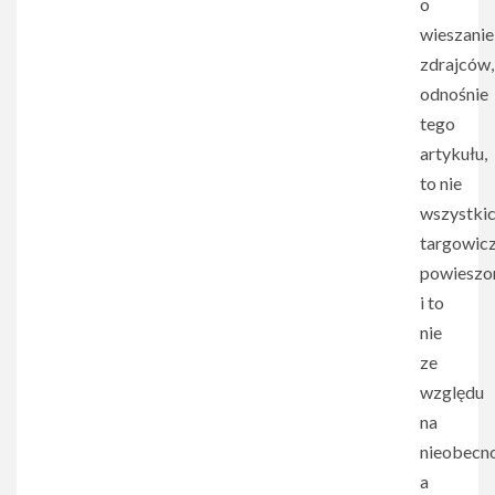
o
wieszanie
zdrajców,
odnośnie
tego
artykułu,
to nie
wszystki
targowic
powieszo
i to
nie
ze
względu
na
nieobecn
a