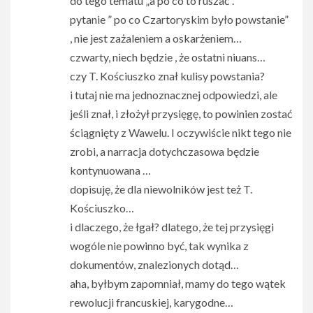
do tego tematu „a po co to ruszać”.
pytanie ” po co Czartoryskim było powstanie”
, nie jest zażaleniem a oskarżeniem…
czwarty, niech będzie , że ostatni niuans…
czy T. Kościuszko znał kulisy powstania?
i tutaj nie ma jednoznacznej odpowiedzi, ale
jeśli znał, i złożył przysięgę, to powinien zostać
ściągnięty z Wawelu. I oczywiście nikt tego nie
zrobi, a narracja dotychczasowa będzie
kontynuowana …
dopisuję, że dla niewolników jest też T.
Kościuszko…
i dlaczego, że łgał? dlatego, że tej przysięgi
wogóle nie powinno być, tak wynika z
dokumentów, znalezionych dotąd…
aha, byłbym zapomniał, mamy do tego wątek
rewolucji francuskiej, karygodne…