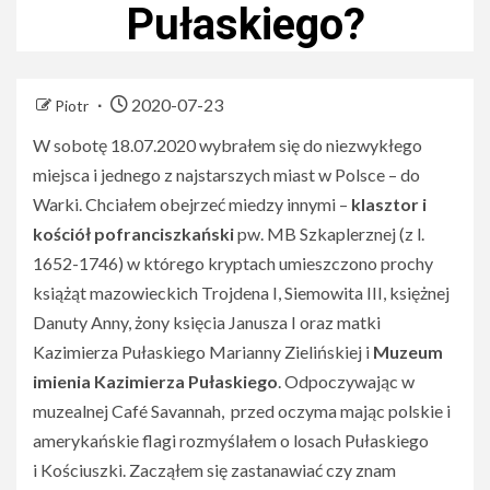
Pułaskiego?
2020-07-23
Piotr
W sobotę 18.07.2020 wybrałem się do niezwykłego
miejsca i jednego z najstarszych miast w Polsce – do
Warki. Chciałem obejrzeć miedzy innymi –
klasztor i
kościół pofranciszkański
pw. MB Szkaplerznej (z l.
1652-1746) w którego kryptach umieszczono prochy
książąt mazowieckich Trojdena I, Siemowita III, księżnej
Danuty Anny, żony księcia Janusza I oraz matki
Kazimierza Pułaskiego Marianny Zielińskiej i
Muzeum
imienia Kazimierza Pułaskiego
. Odpoczywając w
muzealnej Café Savannah, przed oczyma mając polskie i
amerykańskie flagi rozmyślałem o losach Pułaskiego
i Kościuszki. Zacząłem się zastanawiać czy znam