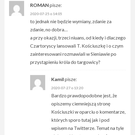
ROMAN
pisze:
2020-07-25 o 14:05
to jednak nie będzie wymiany, zdanie za
zdanie, no dobra…
a przy okazji, trzeci niuans, od kiedy i dlaczego
Czartoryscy lansowali T. Kościuszkę i o czym
zainteresowani rozmawiali w Sieniawie po
przystąpieniu króla do targowicy?
Kamil
pisze:
2020-07-27 o 13:20
Bardzo prawdopodobne jest, że
opiszemy ciemniejszą stronę
Kościuszki w oparciu o komentarze,
których sporo tutaj jak i pod
wpisem na Twitterze. Temat na tyle