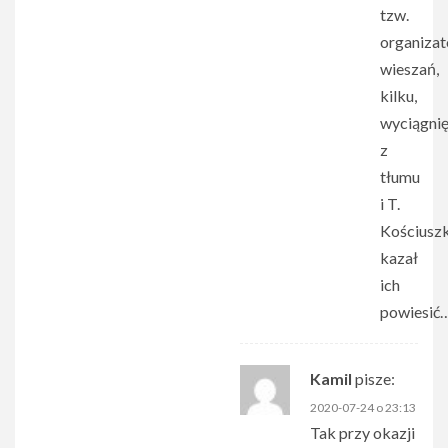
tzw.
organiza
wieszań,
kilku,
wyciągni
z
tłumu
i T.
Kościusz
kazał
ich
powiesić
Kamil
pisze:
2020-07-24 o 23:13
Tak przy okazji