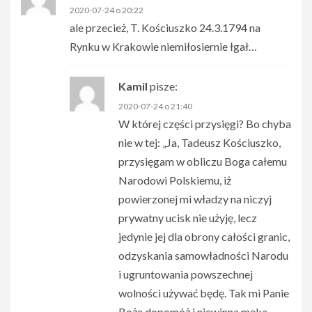
2020-07-24 o 20:22
ale przecież, T. Kościuszko 24.3.1794 na
Rynku w Krakowie niemiłosiernie łgał…
Kamil
pisze:
2020-07-24 o 21:40
W której części przysięgi? Bo chyba
nie w tej: „Ja, Tadeusz Kościuszko,
przysięgam w obliczu Boga całemu
Narodowi Polskiemu, iż
powierzonej mi władzy na niczyj
prywatny ucisk nie użyję, lecz
jedynie jej dla obrony całości granic,
odzyskania samowładności Narodu
i ugruntowania powszechnej
wolności używać będę. Tak mi Panie
Boże dopomóż i niewinna męka