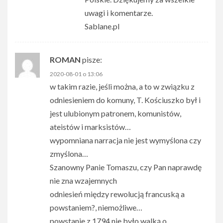
uwagi i komentarze.
Sablane.pl
ROMAN
pisze:
2020-08-01 o 13:06
w takim razie, jeśli można, a to w związku z
odniesieniem do komuny, T. Kościuszko był i
jest ulubionym patronem, komunistów,
ateistów i marksistów…
wypomniana narracja nie jest wymyślona czy
zmyślona…
Szanowny Panie Tomaszu, czy Pan naprawdę
nie zna wzajemnych
odniesień między rewolucją francuską a
powstaniem?, niemożliwe…
powstanie z 1794 nie było walką o