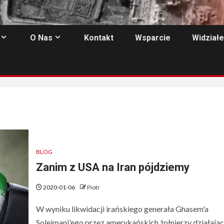
O Nas
Kontakt
Wsparcie
Widziałe
BLOG
Zanim z USA na Iran pójdziemy
2020-01-06
Piotr
W wyniku likwidacji irańskiego generała Ghasem'a
Solejmani'ego przez amerykańskich żołnierzy działając