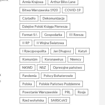
Armia Krajowa
Arthur Bliss Lane
Bitwa Warszawska 1920
COVID-19
Czytadło
Dekomunizacja
Dziejów Polski Księga Pierwsza
Format S:\
Gospodarka
III Rzesza
II RP
II Wojna Światowa
I Rzeczpospolita
Jan Długosz
Katyń
Komunizm
Koronawirus
Niemcy
NKWD
NSZ
Opresyjne państwo
a
Pandemia
Polscy Bohaterowie
e
Polska
Polskie Państwo Podziemne
Powstanie Warszawskie
PRL
Rosja
Rzeź wołyńska
SARSCoV2