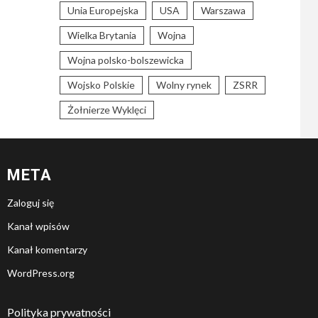
Unia Europejska
USA
Warszawa
Wielka Brytania
Wojna
Wojna polsko-bolszewicka
Wojsko Polskie
Wolny rynek
ZSRR
Żołnierze Wyklęci
META
Zaloguj się
Kanał wpisów
Kanał komentarzy
WordPress.org
Polityka prywatności