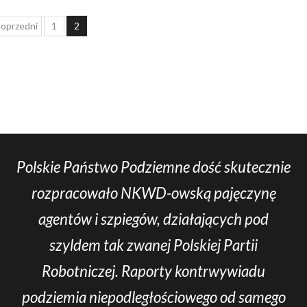
Nawigacja
oprzedni
1
2
po
wpisach
Polskie Państwo Podziemne dość skutecznie
rozpracowało NKWD-owską pajęczynę
agentów i szpiegów, działających pod
szyldem tak zwanej Polskiej Partii
Robotniczej. Raporty kontrwywiadu
podziemia niepodległościowego od samego