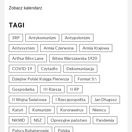
Zobacz kalendarz
TAGI
3RP
Antykomunizm
Antypolonizm
Antysystem
Armia Czerwona
Armia Krajowa
Arthur Bliss Lane
Bitwa Warszawska 1920
COVID-19
Czytadło
Dekomunizacja
Dziejów Polski Księga Pierwsza
Format S:\
Gospodarka
III Rzesza
II RP
II Wojna Światowa
I Rzeczpospolita
Jan Długosz
Katyń
Komunizm
Koronawirus
Niemcy
NKWD
NSZ
Opresyjne państwo
Pandemia
Polscy Bohaterowie
Polska