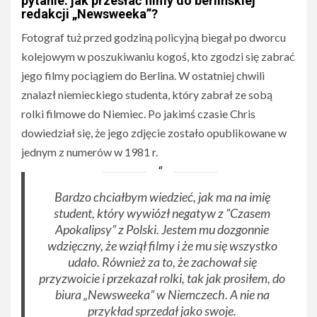
pytanie: jak przesłać filmy do berlińskiej
redakcji „Newsweeka”?
Fotograf tuż przed godziną policyjną biegał po dworcu
kolejowym w poszukiwaniu kogoś, kto zgodzi się zabrać
jego filmy pociągiem do Berlina. W ostatniej chwili
znalazł niemieckiego studenta, który zabrał ze sobą
rolki filmowe do Niemiec. Po jakimś czasie Chris
dowiedział się, że jego zdjęcie zostało opublikowane w
jednym z numerów w 1981 r.
Bardzo chciałbym wiedzieć, jak ma na imię
student, który wywiózł negatyw z ”Czasem
Apokalipsy” z Polski. Jestem mu dozgonnie
wdzięczny, że wziął filmy i że mu się wszystko
udało. Również za to, że zachował się
przyzwoicie i przekazał rolki, tak jak prosiłem, do
biura „Newsweeka” w Niemczech. A nie na
przykład sprzedał jako swoje.