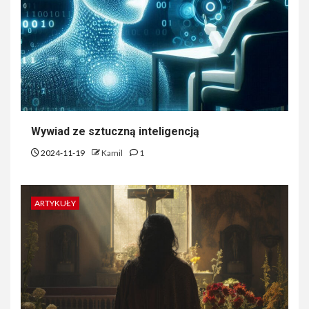
Wywiad ze sztuczną inteligencją
2024-11-19
Kamil
1
ARTYKUŁY