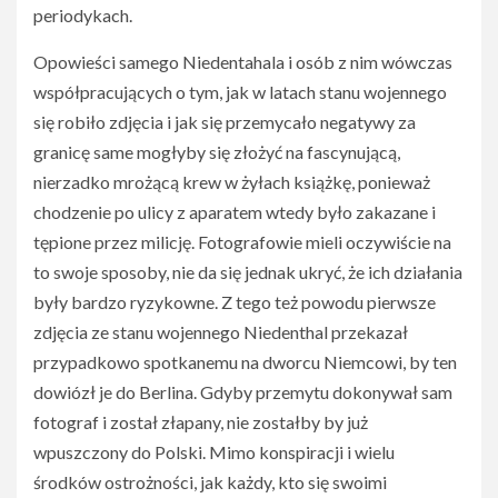
periodykach.
Opowieści samego Niedentahala i osób z nim wówczas
współpracujących o tym, jak w latach stanu wojennego
się robiło zdjęcia i jak się przemycało negatywy za
granicę same mogłyby się złożyć na fascynującą,
nierzadko mrożącą krew w żyłach książkę, ponieważ
chodzenie po ulicy z aparatem wtedy było zakazane i
tępione przez milicję. Fotografowie mieli oczywiście na
to swoje sposoby, nie da się jednak ukryć, że ich działania
były bardzo ryzykowne. Z tego też powodu pierwsze
zdjęcia ze stanu wojennego Niedenthal przekazał
przypadkowo spotkanemu na dworcu Niemcowi, by ten
dowiózł je do Berlina. Gdyby przemytu dokonywał sam
fotograf i został złapany, nie zostałby by już
wpuszczony do Polski. Mimo konspiracji i wielu
środków ostrożności, jak każdy, kto się swoimi