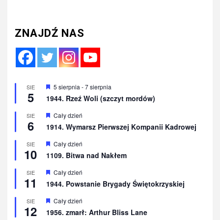
ZNAJDŹ NAS
Wyróżnione
5 sierpnia
-
7 sierpnia
SIE
5
1944. Rzeź Woli (szczyt mordów)
Wyróżnione
Cały dzień
SIE
6
1914. Wymarsz Pierwszej Kompanii Kadrowej
Wyróżnione
Cały dzień
SIE
10
1109. Bitwa nad Nakłem
Wyróżnione
Cały dzień
SIE
11
1944. Powstanie Brygady Świętokrzyskiej
Wyróżnione
Cały dzień
SIE
12
1956. zmarł: Arthur Bliss Lane