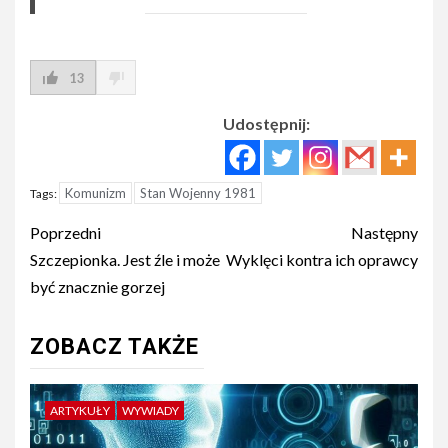
13
Udostępnij:
Komunizm
Stan Wojenny 1981
Tags:
Post
Poprzedni
Następny
navigation
Szczepionka. Jest źle i może
Wyklęci kontra ich oprawcy
być znacznie gorzej
ZOBACZ TAKŻE
ARTYKUŁY
WYWIADY