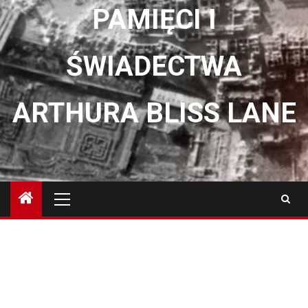
PAMIĘCI I
ŚWIADECTWA
ARTHURA BLISS LANE
Menu
główne