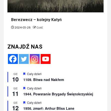
Berezwecz – kolejny Katyń
2024-05-28
Gość
ZNAJDŹ NAS
Wyróżnione
Cały dzień
SIE
10
1109. Bitwa nad Nakłem
Wyróżnione
Cały dzień
SIE
11
1944. Powstanie Brygady Świętokrzyskiej
Wyróżnione
Cały dzień
SIE
12
1956. zmarł: Arthur Bliss Lane