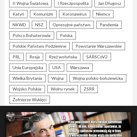
II Wojna Światowa
I Rzeczpospolita
Jan Długosz
Katyń
Komunizm
Koronawirus
Niemcy
NKWD
NSZ
Opresyjne państwo
Pandemia
Polscy Bohaterowie
Polska
Polskie Państwo Podziemne
Powstanie Warszawskie
PRL
Rosja
Rzeź wołyńska
SARSCoV2
Unia Europejska
USA
Warszawa
Wielka Brytania
Wojna
Wojna polsko-bolszewicka
Wojsko Polskie
Wolny rynek
ZSRR
Żołnierze Wyklęci