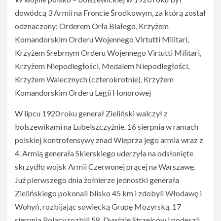
dowódcą 3 Armii na Froncie Środkowym, za którą został
odznaczony: Orderem Orła Białego, Krzyżem
Komandorskim Orderu Wojennego Virtutti Militari,
Krzyżem Srebrnym Orderu Wojennego Virtutti Militari,
Krzyżem Niepodległości, Medalem Niepodległości,
Krzyżem Walecznych (czterokrotnie), Krzyżem
Komandorskim Orderu Legii Honorowej
W lipcu 1920 roku generał Zieliński walczył z
bolszewikami na Lubelszczyźnie. 16 sierpnia w ramach
polskiej kontrofensywy znad Wieprza jego armia wraz z
4. Armią generała Skierskiego uderzyła na odsłonięte
skrzydło wojsk Armii Czerwonej prącej na Warszawę.
Już pierwszego dnia żołnierze jednostki generała
Zielińskiego pokonali blisko 45 km i zdobyli Włodawę i
Wohyń, rozbijając sowiecką Grupę Mozyrską. 17
sierpnia Polacy rozbili 58. Dywizję Strzelców i podeszli