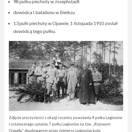
98 pułku piechoty w Josephstadt
dowódca I batalionu w Bielksu
13 pułk piechoty w Opawie, 1 listopada 1910 został
dowódcą tego pułku.
Zdjęcie uroczystości z okazji rocznicy powstania 4 pułku Legionów
i ostatecznego uznania 7 pułku Legionów na tzw. „Rojowym
Osiedlu” zbudowanym przez żołnierzy Legionów koło