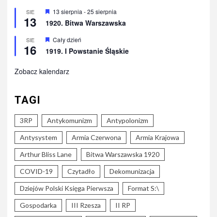
Wyróżnione
13 sierpnia
-
25 sierpnia
SIE
13
1920. Bitwa Warszawska
Wyróżnione
Cały dzień
SIE
16
1919. I Powstanie Śląskie
Zobacz kalendarz
TAGI
3RP
Antykomunizm
Antypolonizm
Antysystem
Armia Czerwona
Armia Krajowa
Arthur Bliss Lane
Bitwa Warszawska 1920
COVID-19
Czytadło
Dekomunizacja
Dziejów Polski Księga Pierwsza
Format S:\
Gospodarka
III Rzesza
II RP