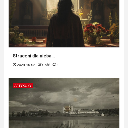
Straceni dla nieba…
2024-10-02
Gość
1
ARTYKUŁY