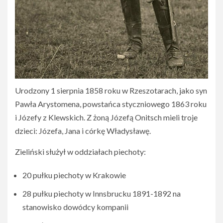
Urodzony 1 sierpnia 1858 roku w Rzeszotarach, jako syn
Pawła Arystomena, powstańca styczniowego 1863 roku
i Józefy z Klewskich. Z żoną Józefą Onitsch mieli troje
dzieci: Józefa, Jana i córkę Władysławę.
Zieliński służył w oddziałach piechoty:
20 pułku piechoty w Krakowie
28 pułku piechoty w Innsbrucku 1891-1892 na
stanowisko dowódcy kompanii