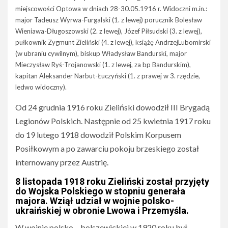
miejscowości Optowa w dniach 28-30.05.1916 r. Widoczni m.in.:
major Tadeusz Wyrwa-Furgalski (1. z lewej) porucznik Bolesław
Wieniawa-Długoszowski (2. z lewej), Józef Piłsudski (3. z lewej),
pułkownik Zygmunt Zieliński (4. z lewej), książę AndrzejLubomirski
(w ubraniu cywilnym), biskup Władysław Bandurski, major
Mieczysław Ryś-Trojanowski (1. z lewej, za bp Bandurskim),
kapitan Aleksander Narbut-Łuczyński (1. z prawej w 3. rzędzie,
ledwo widoczny).
Od 24 grudnia 1916 roku Zieliński dowodził III Brygadą
Legionów Polskich. Następnie od 25 kwietnia 1917 roku
do 19 lutego 1918 dowodził Polskim Korpusem
Posiłkowym a po zawarciu pokoju brzeskiego został
internowany przez Austrię.
8 listopada 1918 roku Zieliński został przyjęty
do Wojska Polskiego w stopniu generała
majora. Wziął udział w wojnie polsko-
ukraińskiej w obronie Lwowa i Przemyśla.
W wojnie polsko – bolszewickiej w 1920 roku był