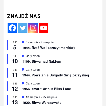
ZNAJDŹ NAS
Wyróżnione
5 sierpnia
-
7 sierpnia
SIE
5
1944. Rzeź Woli (szczyt mordów)
Wyróżnione
Cały dzień
SIE
10
1109. Bitwa nad Nakłem
Wyróżnione
Cały dzień
SIE
11
1944. Powstanie Brygady Świętokrzyskiej
Wyróżnione
Cały dzień
SIE
12
1956. zmarł: Arthur Bliss Lane
Wyróżnione
13 sierpnia
-
25 sierpnia
SIE
13
1920. Bitwa Warszawska