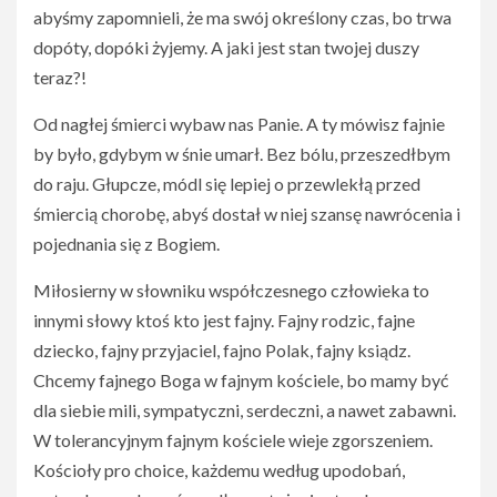
abyśmy zapomnieli, że ma swój określony czas, bo trwa
dopóty, dopóki żyjemy. A jaki jest stan twojej duszy
teraz?!
Od nagłej śmierci wybaw nas Panie. A ty mówisz fajnie
by było, gdybym w śnie umarł. Bez bólu, przeszedłbym
do raju. Głupcze, módl się lepiej o przewlekłą przed
śmiercią chorobę, abyś dostał w niej szansę nawrócenia i
pojednania się z Bogiem.
Miłosierny w słowniku współczesnego człowieka to
innymi słowy ktoś kto jest fajny. Fajny rodzic, fajne
dziecko, fajny przyjaciel, fajno Polak, fajny ksiądz.
Chcemy fajnego Boga w fajnym kościele, bo mamy być
dla siebie mili, sympatyczni, serdeczni, a nawet zabawni.
W tolerancyjnym fajnym kościele wieje zgorszeniem.
Kościoły pro choice, każdemu według upodobań,