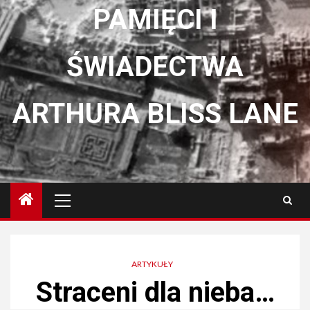
PAMIĘCI I
ŚWIADECTWA
ARTHURA BLISS LANE
Menu
główne
ARTYKUŁY
Straceni dla nieba…