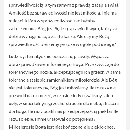
sprawiedliwością, a tym samym z prawdą, zatapia świat.
A miłość bez sprawiedliwości nie jest miłością. I nie ma
miłości, która w sprawiedliwości nie byłaby
zakorzeniona. Bóg jest Sędzią sprawiedliwym, który za
dobre wynagradza, a za złe karze. Ale czy my Bożą
sprawiedliwość bierzemy jeszcze w ogóle pod uwagę?
Ludzi systematycznie oducza się prawdy. Wypacza
obraz prawdziwie miłosiernego Boga. Przyzwyczaja do
tolerancyjnego bożka, akceptującego ich grzech. A sama
tolerancja staje się zamiennikiem miłosierdzia. Ale Bóg
nie jest tolerancyjny, Bóg jest miłosierny. Ile to razy nie
pozwolił nam umrzeć, w czasie kiedy trwaliśmy, jak te
osły, w śmiertelnym grzechu, straceni dla nieba, straceni
dla Boga. Ile razy ocalił nas przed przepaścią piekła? Ile
razy, i ciebie, i mnie uratował od potępienia?
Miłosierdzie Boga jest nieskończone, ale piekło chce,