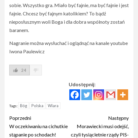
sobie. Wszystko gra. Miało być fajnie, ma być fajnie i jest
fajnie. Chcesz być fajnym katolikiem? To bądź
nieposłusznym woli Boga i dla dobra wspólnoty zostań
baranem.
Nagranie można wysłuchać i oglądnąć na kanale youtube
Iwona Paulewicz
24
Udostępnij:
Bóg
Polska
Wiara
Tags:
Post
Poprzedni
Następny
navigation
W oczekiwaniu na cichutkie
Morawiecki musi odejść,
stąpanie po schodach!
czyli tysiącletnie rządy PIS-