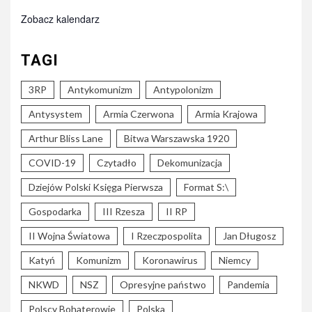
Zobacz kalendarz
TAGI
3RP
Antykomunizm
Antypolonizm
Antysystem
Armia Czerwona
Armia Krajowa
Arthur Bliss Lane
Bitwa Warszawska 1920
COVID-19
Czytadło
Dekomunizacja
Dziejów Polski Księga Pierwsza
Format S:\
Gospodarka
III Rzesza
II RP
II Wojna Światowa
I Rzeczpospolita
Jan Długosz
Katyń
Komunizm
Koronawirus
Niemcy
NKWD
NSZ
Opresyjne państwo
Pandemia
Polscy Bohaterowie
Polska