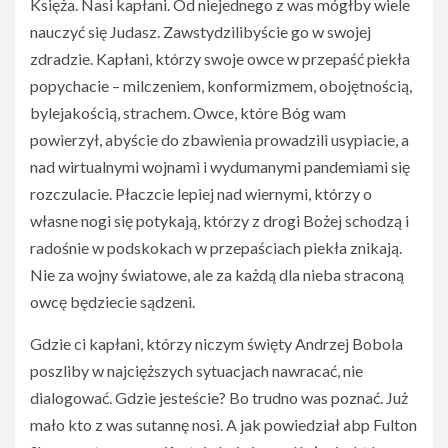
Księża. Nasi kapłani. Od niejednego z was mógłby wiele
nauczyć się Judasz. Zawstydzilibyście go w swojej
zdradzie. Kapłani, którzy swoje owce w przepaść piekła
popychacie – milczeniem, konformizmem, obojętnością,
bylejakością, strachem. Owce, które Bóg wam
powierzył, abyście do zbawienia prowadzili usypiacie, a
nad wirtualnymi wojnami i wydumanymi pandemiami się
rozczulacie. Płaczcie lepiej nad wiernymi, którzy o
własne nogi się potykają, którzy z drogi Bożej schodzą i
radośnie w podskokach w przepaściach piekła znikają.
Nie za wojny światowe, ale za każdą dla nieba straconą
owcę będziecie sądzeni.
Gdzie ci kapłani, którzy niczym święty Andrzej Bobola
poszliby w najcięższych sytuacjach nawracać, nie
dialogować. Gdzie jesteście? Bo trudno was poznać. Już
mało kto z was sutannę nosi. A jak powiedział abp Fulton