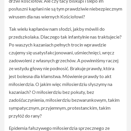
drzwi kościołów. Ale czy tacy biskupi i ślepo im
posłuszni kapłani nie są tym prawdziwie niebezpiecznym
wirusem dla nas wiernych Kościołowi?
Tak wielu kapłanów nam słodzi, jakby mówili do
przedszkolaka. Dlaczego tak infantylnie nas traktujecie?
Po waszych kazaniach pełnych trocin wprawdzie
czujemy się usatysfakcjonowani, uśmiechnięci, wręcz
zadowoleni z własnych grzechów. A powinniśmy raczej
ze wstydu głowy nie podnosić. Brakuje prawdy, która
jest bolesna dla kłamstwa. Mówienie prawdy to akt
miłosierdzia. O jakim więc miłosierdziu słyszymy na
kazaniach? O miłosierdziu bez pokuty, bez
zadośćuczynienia, miłosierdziu bezwarunkowym, takim
sympatycznym, przyjemnym, protestanckim, takim
przyłóż do rany?
Epidemia fałszywego miłosierdzia sprzecznego ze