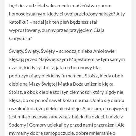
będziesz udzielał sakramentu małżeństwa parom
homoseksualnym, kiedy ci twój przełożony nakaże? A ty
katoliku? – nadal jak ten pień będziesz stał
wyprostowany, dumny przed przyjęciem Ciała
Chrystusa?
Święty, Święty, Święty – schodzą z nieba Aniołowie i
klękają przed Najświętszym Majestatem, w tym samym
czasie, kiedy ty stoisz, jak ten betonowy filar
podtrzymujący piekielny firmament. Stoisz, kiedy obok
ciebie na Mszy Świętej Matka Boża uniżenie klęka.
Stoisz, a obok ciebie stoi syn ciemności, który nigdy nie
klęka, bo on ponoć nawet kolan nie ma. Udało się diabłu
oszukać ludzi, że piekło nie istnieje. A on sam, co najwyżej
jest miłą pluszową zabawką z bajek dla dzieci. Ludzie z
Sodomy i Gomory uciekaliby przed nami przerażeni. Ale
my mamy dobre samopoczucie, dobre mniemanie o