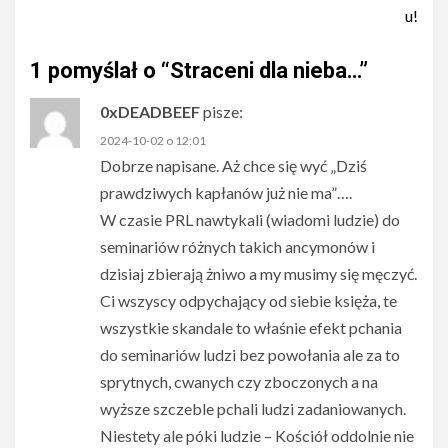
u!
1 pomyślał o “
Straceni dla nieba…
”
0xDEADBEEF
pisze:
2024-10-02 o 12:01
Dobrze napisane. Aż chce się wyć „Dziś
prawdziwych kapłanów już nie ma”….
W czasie PRL nawtykali (wiadomi ludzie) do
seminariów różnych takich ancymonów i
dzisiaj zbierają żniwo a my musimy się męczyć.
Ci wszyscy odpychający od siebie księża, te
wszystkie skandale to właśnie efekt pchania
do seminariów ludzi bez powołania ale za to
sprytnych, cwanych czy zboczonych a na
wyższe szczeble pchali ludzi zadaniowanych.
Niestety ale póki ludzie – Kościół oddolnie nie