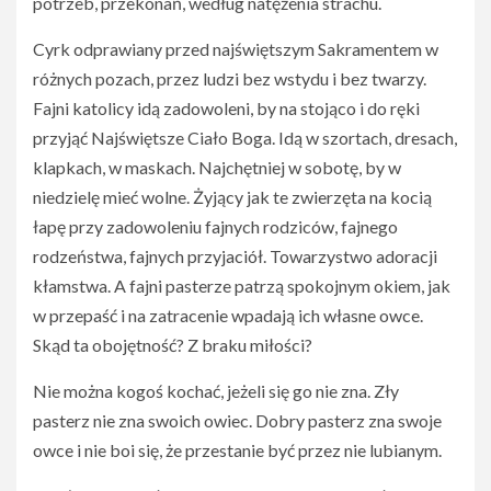
potrzeb, przekonań, według natężenia strachu.
Cyrk odprawiany przed najświętszym Sakramentem w
różnych pozach, przez ludzi bez wstydu i bez twarzy.
Fajni katolicy idą zadowoleni, by na stojąco i do ręki
przyjąć Najświętsze Ciało Boga. Idą w szortach, dresach,
klapkach, w maskach. Najchętniej w sobotę, by w
niedzielę mieć wolne. Żyjący jak te zwierzęta na kocią
łapę przy zadowoleniu fajnych rodziców, fajnego
rodzeństwa, fajnych przyjaciół. Towarzystwo adoracji
kłamstwa. A fajni pasterze patrzą spokojnym okiem, jak
w przepaść i na zatracenie wpadają ich własne owce.
Skąd ta obojętność? Z braku miłości?
Nie można kogoś kochać, jeżeli się go nie zna. Zły
pasterz nie zna swoich owiec. Dobry pasterz zna swoje
owce i nie boi się, że przestanie być przez nie lubianym.