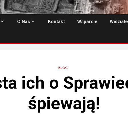
O Nas
Kontakt
Wsparcie
Widziałe
BLOG
ta ich o Sprawie
śpiewają!