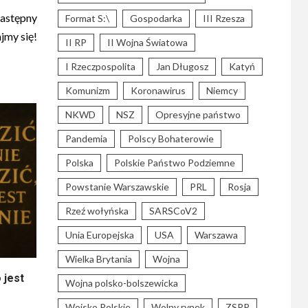
astępny
Format S:\
Gospodarka
III Rzesza
jmy się!
II RP
II Wojna Światowa
I Rzeczpospolita
Jan Długosz
Katyń
Komunizm
Koronawirus
Niemcy
NKWD
NSZ
Opresyjne państwo
Pandemia
Polscy Bohaterowie
Polska
Polskie Państwo Podziemne
Powstanie Warszawskie
PRL
Rosja
Rzeź wołyńska
SARSCoV2
Unia Europejska
USA
Warszawa
Wielka Brytania
Wojna
 jest
Wojna polsko-bolszewicka
Wojsko Polskie
Wolny rynek
ZSRR