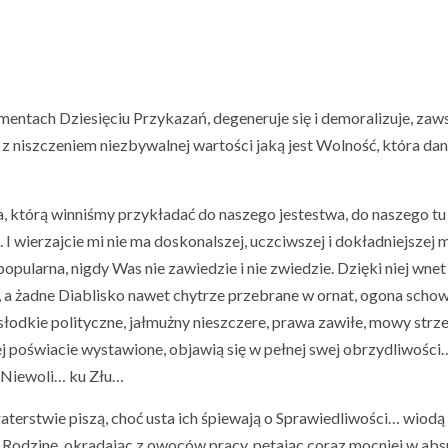
entach Dziesięciu Przykazań, degeneruje się i demoralizuje, zaw
z niszczeniem niezbywalnej wartości jaką jest Wolność, która da
 którą winniśmy przykładać do naszego jestestwa, do naszego tu i
I wierzajcie mi nie ma doskonalszej, uczciwszej i dokładniejszej
pularna, nigdy Was nie zawiedzie i nie zwiedzie. Dzięki niej wnet
 a żadne Diablisko nawet chytrze przebrane w ornat, ogona schow
słodkie polityczne, jałmużny nieszczere, prawa zawiłe, mowy strzel
 poświacie wystawione, objawią się w pełnej swej obrzydliwości…
u Niewoli… ku Złu…
terstwie piszą, choć usta ich śpiewają o Sprawiedliwości… wiodą 
i Rodzinę, okradając z owoców pracy, pętając coraz mocniej w abs