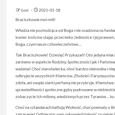
2021-01-18
Gość
Braciszkowie moi mili!
Władza nie pochodząca od Boga i nie osadzona na fundam
koniec końców stając przeciwko Jednostce i jej prawom, 
Boga, czyni nasze człowieczeństwo…
Tak Braciszkowie! Dziesięć Przykazań! Oto jedyna miara,
zarówno w aspekcie Rodziny, Społeczności jak i Państwa. 
ważenia! Choć staroświecka, choć bardzo niemodna i niepo
odkryjecie wszystkich Kłamców, Złodziei i Faryzeuszów,
zdoła, ani swądu siarki perfumą nie przykryje. Kłamstwa 
sprawiedliwości społeczne gęby pudrowane w niebieskiej
zobaczycie Ich miliony, wiedzionych przez Tyranów… k
Choć na sztandarach haftują Wolność, choć poematy o Bra
zatracenie! Odbierając nam odpowiedzialność za siebie 