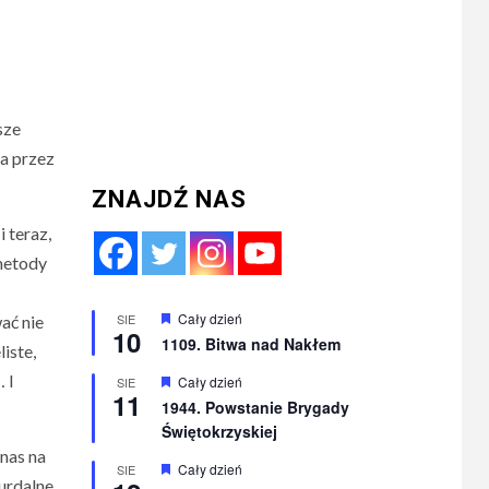
sze
na przez
ZNAJDŹ NAS
 teraz,
 metody
Wyróżnione
Cały dzień
SIE
ać nie
10
1109. Bitwa nad Nakłem
iste,
 I
Wyróżnione
Cały dzień
SIE
11
1944. Powstanie Brygady
Świętokrzyskiej
nas na
Wyróżnione
Cały dzień
SIE
urdalne