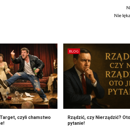
N
Nie lęka
BLOG
Target, czyli chamstwo
Rządzić, czy Nierządzić? Oto
e!
pytanie!