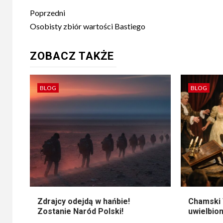
Post
Poprzedni
navigation
Osobisty zbiór wartości Bastiego
ZOBACZ TAKŻE
BLOG
BLOG
Zdrajcy odejdą w hańbie!
Chamski 
Zostanie Naród Polski!
uwielbion