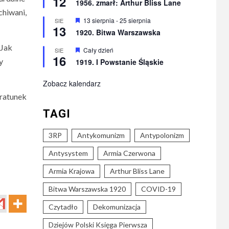
12
1956. zmarł: Arthur Bliss Lane
chiwani,
Wyróżnione
13 sierpnia
-
25 sierpnia
SIE
13
1920. Bitwa Warszawska
 Jak
Wyróżnione
Cały dzień
SIE
16
y
1919. I Powstanie Śląskie
Zobacz kalendarz
 ratunek
TAGI
3RP
Antykomunizm
Antypolonizm
Antysystem
Armia Czerwona
Armia Krajowa
Arthur Bliss Lane
Bitwa Warszawska 1920
COVID-19
Czytadło
Dekomunizacja
Dziejów Polski Księga Pierwsza