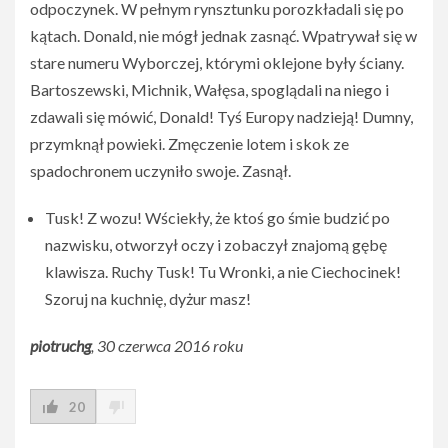
odpoczynek. W pełnym rynsztunku porozkładali się po
kątach. Donald, nie mógł jednak zasnąć. Wpatrywał się w
stare numeru Wyborczej, którymi oklejone były ściany.
Bartoszewski, Michnik, Wałęsa, spoglądali na niego i
zdawali się mówić, Donald! Tyś Europy nadzieją! Dumny,
przymknął powieki. Zmęczenie lotem i skok ze
spadochronem uczyniło swoje. Zasnął.
Tusk! Z wozu! Wściekły, że ktoś go śmie budzić po
nazwisku, otworzył oczy i zobaczył znajomą gębę
klawisza. Ruchy Tusk! Tu Wronki, a nie Ciechocinek!
Szoruj na kuchnię, dyżur masz!
piotruchg
, 30 czerwca 2016 roku
20