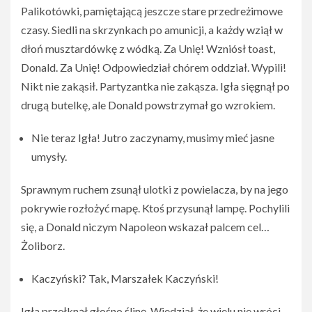
Palikotówki, pamiętającą jeszcze stare przedreżimowe
czasy. Siedli na skrzynkach po amunicji, a każdy wziął w
dłoń musztardówkę z wódką. Za Unię! Wzniósł toast,
Donald. Za Unię! Odpowiedział chórem oddział. Wypili!
Nikt nie zakąsił. Partyzantka nie zakąsza. Igła sięgnął po
drugą butelkę, ale Donald powstrzymał go wzrokiem.
Nie teraz Igła! Jutro zaczynamy, musimy mieć jasne
umysły.
Sprawnym ruchem zsunął ulotki z powielacza, by na jego
pokrywie rozłożyć mapę. Ktoś przysunął lampę. Pochylili
się, a Donald niczym Napoleon wskazał palcem cel…
Żoliborz.
Kaczyński? Tak, Marszałek Kaczyński!
Igła przełknął głośno ślinę. Wiedział, że wielu nie wróci.