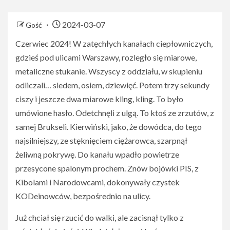
2024-03-07
Gość
Czerwiec 2024! W zatęchłych kanałach ciepłowniczych,
gdzieś pod ulicami Warszawy, rozległo się miarowe,
metaliczne stukanie. Wszyscy z oddziału, w skupieniu
odliczali… siedem, osiem, dziewięć. Potem trzy sekundy
ciszy i jeszcze dwa miarowe kling, kling. To było
umówione hasło. Odetchnęli z ulgą. To ktoś ze zrzutów, z
samej Brukseli. Kierwiński, jako, że dowódca, do tego
najsilniejszy, ze stęknięciem ciężarowca, szarpnął
żeliwną pokrywę. Do kanału wpadło powietrze
przesycone spalonym prochem. Znów bojówki PIS, z
Kibolami i Narodowcami, dokonywały czystek
KODeinowców, bezpośrednio na ulicy.
Już chciał się rzucić do walki, ale zacisnął tylko z