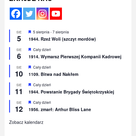
Wyróżnione
5 sierpnia
-
7 sierpnia
SIE
5
1944. Rzeź Woli (szczyt mordów)
Wyróżnione
Cały dzień
SIE
6
1914. Wymarsz Pierwszej Kompanii Kadrowej
Wyróżnione
Cały dzień
SIE
10
1109. Bitwa nad Nakłem
Wyróżnione
Cały dzień
SIE
11
1944. Powstanie Brygady Świętokrzyskiej
Wyróżnione
Cały dzień
SIE
12
1956. zmarł: Arthur Bliss Lane
Zobacz kalendarz