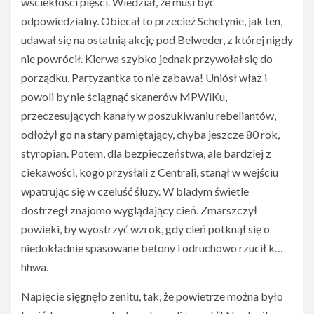
wściekłości pięści. Wiedział, że musi być
odpowiedzialny. Obiecał to przecież Schetynie, jak ten,
udawał się na ostatnią akcję pod Belweder, z której nigdy
nie powrócił. Kierwa szybko jednak przywołał się do
porządku. Partyzantka to nie zabawa! Uniósł właz i
powoli by nie ściągnąć skanerów MPWiKu,
przeczesujących kanały w poszukiwaniu rebeliantów,
odłożył go na stary pamiętający, chyba jeszcze 80 rok,
styropian. Potem, dla bezpieczeństwa, ale bardziej z
ciekawości, kogo przysłali z Centrali, stanął w wejściu
wpatrując się w czeluść śluzy. W bladym świetle
dostrzegł znajomo wyglądający cień. Zmarszczył
powieki, by wyostrzyć wzrok, gdy cień potknął się o
niedokładnie spasowane betony i odruchowo rzucił k…
hhwa.
Napięcie sięgnęło zenitu, tak, że powietrze można było