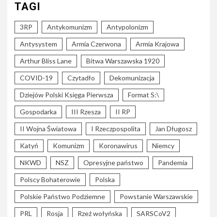
TAGI
3RP
Antykomunizm
Antypolonizm
Antysystem
Armia Czerwona
Armia Krajowa
Arthur Bliss Lane
Bitwa Warszawska 1920
COVID-19
Czytadło
Dekomunizacja
Dziejów Polski Księga Pierwsza
Format S:\
Gospodarka
III Rzesza
II RP
II Wojna Światowa
I Rzeczpospolita
Jan Długosz
Katyń
Komunizm
Koronawirus
Niemcy
NKWD
NSZ
Opresyjne państwo
Pandemia
Polscy Bohaterowie
Polska
Polskie Państwo Podziemne
Powstanie Warszawskie
PRL
Rosja
Rzeź wołyńska
SARSCoV2