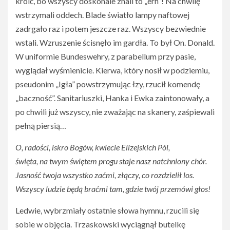
kroić, bo wszyscy doskonale znali to „erh”! Na chwilę
wstrzymali oddech. Blade światło lampy naftowej
zadrgało raz i potem jeszcze raz. Wszyscy bezwiednie
wstali. Wzruszenie ścisnęło im gardła. To był On. Donald.
W uniformie Bundeswehry, z parabellum przy pasie,
wyglądał wyśmienicie. Kierwa, który nosił w podziemiu,
pseudonim „Igła” powstrzymując łzy, rzucił komendę
„baczność”. Sanitariuszki, Hanka i Ewka zaintonowały, a
po chwili już wszyscy, nie zważając na skanery, zaśpiewali
pełną piersią…
O, radości, iskro Bogów, kwiecie Elizejskich Pól,
święta, na twym świętem progu staje nasz natchniony chór.
Jasność twoja wszystko zaćmi, złączy, co rozdzielił los.
Wszyscy ludzie będą braćmi tam, gdzie twój przemówi głos!
Ledwie, wybrzmiały ostatnie słowa hymnu, rzucili się
sobie w objęcia. Trzaskowski wyciągnął butelkę