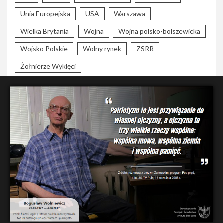
Unia Europejska
USA
Warszawa
Wielka Brytania
Wojna
Wojna polsko-bolszewicka
Wojsko Polskie
Wolny rynek
ZSRR
Żołnierze Wyklęci