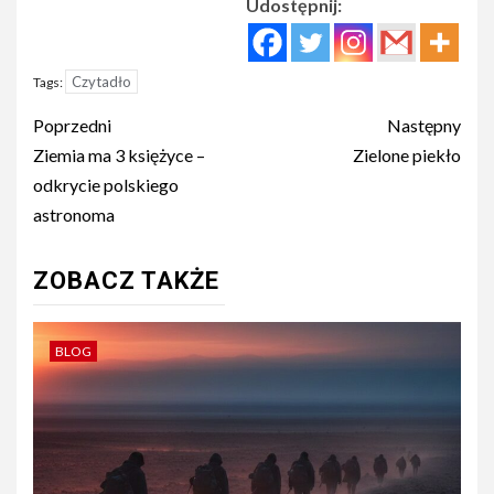
Udostępnij:
Czytadło
Tags:
Post
Poprzedni
Następny
navigation
Ziemia ma 3 księżyce –
Zielone piekło
odkrycie polskiego
astronoma
ZOBACZ TAKŻE
BLOG