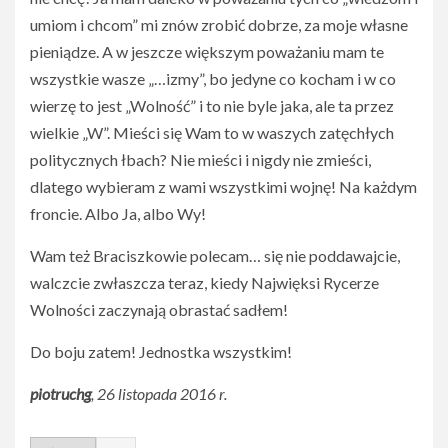
umiom i chcom” mi znów zrobić dobrze, za moje własne
pieniądze. A w jeszcze większym poważaniu mam te
wszystkie wasze „…izmy”, bo jedyne co kocham i w co
wierzę to jest „Wolność” i to nie byle jaka, ale ta przez
wielkie „W”. Mieści się Wam to w waszych zatęchłych
politycznych łbach? Nie mieści i nigdy nie zmieści,
dlatego wybieram z wami wszystkimi wojnę! Na każdym
froncie. Albo Ja, albo Wy!
Wam też Braciszkowie polecam… się nie poddawajcie,
walczcie zwłaszcza teraz, kiedy Najwięksi Rycerze
Wolności zaczynają obrastać sadłem!
Do boju zatem! Jednostka wszystkim!
piotruchg
, 26 listopada 2016 r.