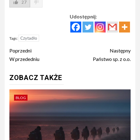
27
Udostępnij:
Czytadło
Tags:
Post
Poprzedni
Następny
navigation
W przededniu
Państwo sp. z o.o.
ZOBACZ TAKŻE
BLOG