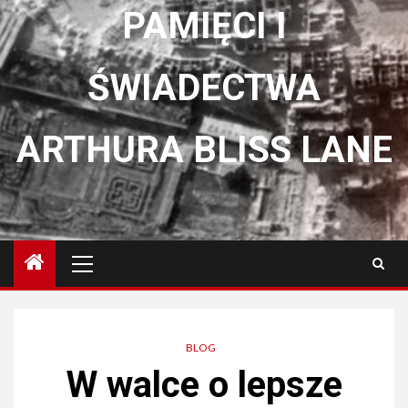
PAMIĘCI I
ŚWIADECTWA
ARTHURA BLISS LANE
Menu
główne
BLOG
W walce o lepsze