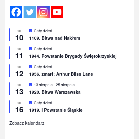
Wyróżnione
Cały dzień
SIE
10
1109. Bitwa nad Nakłem
Wyróżnione
Cały dzień
SIE
11
1944. Powstanie Brygady Świętokrzyskiej
Wyróżnione
Cały dzień
SIE
12
1956. zmarł: Arthur Bliss Lane
Wyróżnione
13 sierpnia
-
25 sierpnia
SIE
13
1920. Bitwa Warszawska
Wyróżnione
Cały dzień
SIE
16
1919. I Powstanie Śląskie
Zobacz kalendarz