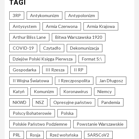
TAGI
3RP
Antykomunizm
Antypolonizm
Antysystem
Armia Czerwona
Armia Krajowa
Arthur Bliss Lane
Bitwa Warszawska 1920
COVID-19
Czytadło
Dekomunizacja
Dziejów Polski Księga Pierwsza
Format S:\
Gospodarka
III Rzesza
II RP
II Wojna Światowa
I Rzeczpospolita
Jan Długosz
Katyń
Komunizm
Koronawirus
Niemcy
NKWD
NSZ
Opresyjne państwo
Pandemia
Polscy Bohaterowie
Polska
Polskie Państwo Podziemne
Powstanie Warszawskie
PRL
Rosja
Rzeź wołyńska
SARSCoV2