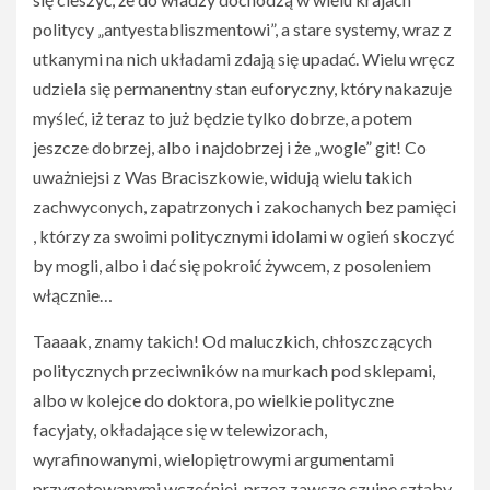
politycy „antyestabliszmentowi”, a stare systemy, wraz z
utkanymi na nich układami zdają się upadać. Wielu wręcz
udziela się permanentny stan euforyczny, który nakazuje
myśleć, iż teraz to już będzie tylko dobrze, a potem
jeszcze dobrzej, albo i najdobrzej i że „wogle” git! Co
uważniejsi z Was Braciszkowie, widują wielu takich
zachwyconych, zapatrzonych i zakochanych bez pamięci
, którzy za swoimi politycznymi idolami w ogień skoczyć
by mogli, albo i dać się pokroić żywcem, z posoleniem
włącznie…
Taaaak, znamy takich! Od maluczkich, chłoszczących
politycznych przeciwników na murkach pod sklepami,
albo w kolejce do doktora, po wielkie polityczne
facyjaty, okładające się w telewizorach,
wyrafinowanymi, wielopiętrowymi argumentami
przygotowanymi wcześniej, przez zawsze czujne sztaby