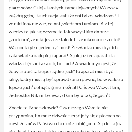
piarowców. Ci leją tamtych, tamci leją onych! Wszyscy
zaś drą gębę, że ich racja jest i że oni tylko „wiedzom”! I
że nikt inny nie wie, co oni „wiedzom i umiom”. A z tej
wiedzy to jak się wezmą to tak wszystkim dobrze
„zrobiom”, że nikt jeszcze tak dobrze nikomu nie zrobił!
Warunek tylko jeden być musi! Że władza musi być ich,
cała władza najlepiej i aparat! A jak już ten aparat i ta
władza będzie taka ich, to …uch! A wiadomym jest, że
żeby zrobić takie porządne „uch” to aparat musi być
silny, kadry muszą być sprawdzone i pewne, bo w walce o
lepsze „uch” cofnąć się nie można! Państwo Wszystkim,
Jednostka Nikim, by wszystkim było tak, że „uch”!
Znacie to Braciszkowie? Czy niczego Wam to nie
przypomina, bo mnie dziwnie sierść jeży się a plecach na
myśl, że znów Państwo chce mi zrobić „uch” A ja k….a już
nie chcę! Ja mam daleko w poważaniu tych co „wiedzom i