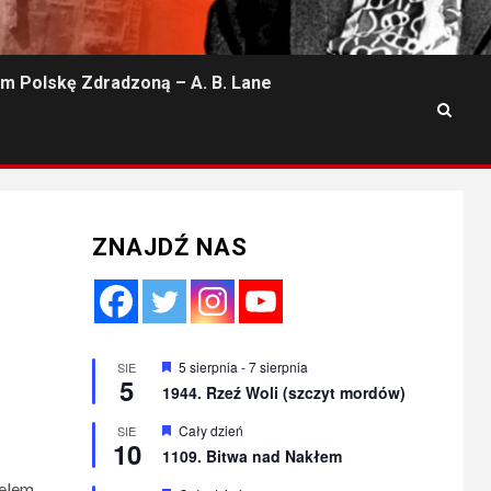
m Polskę Zdradzoną – A. B. Lane
ZNAJDŹ NAS
Wyróżnione
5 sierpnia
-
7 sierpnia
SIE
5
1944. Rzeź Woli (szczyt mordów)
Wyróżnione
Cały dzień
SIE
10
1109. Bitwa nad Nakłem
Celem