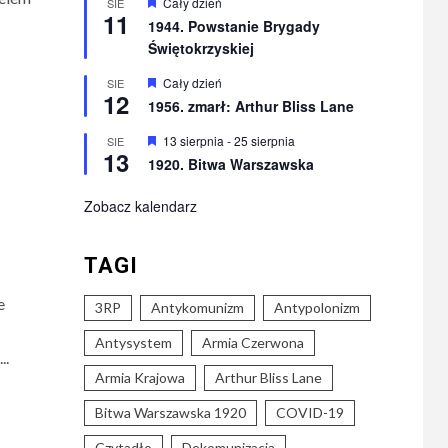
Wyróżnione
Cały dzień
SIE
11
1944. Powstanie Brygady
Świętokrzyskiej
Wyróżnione
Cały dzień
SIE
12
1956. zmarł: Arthur Bliss Lane
Wyróżnione
13 sierpnia
-
25 sierpnia
SIE
13
1920. Bitwa Warszawska
Zobacz kalendarz
TAGI
e
3RP
Antykomunizm
Antypolonizm
Antysystem
Armia Czerwona
..
Armia Krajowa
Arthur Bliss Lane
Bitwa Warszawska 1920
COVID-19
Czytadło
Dekomunizacja