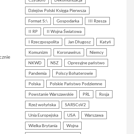
Dziejów Polski Księga Pierwsza
Format S:\
Gospodarka
III Rzesza
II RP
II Wojna Światowa
I Rzeczpospolita
Jan Długosz
Katyń
Komunizm
Koronawirus
Niemcy
cznie
NKWD
NSZ
Opresyjne państwo
Pandemia
Polscy Bohaterowie
Polska
Polskie Państwo Podziemne
Powstanie Warszawskie
PRL
Rosja
Rzeź wołyńska
SARSCoV2
Unia Europejska
USA
Warszawa
Wielka Brytania
Wojna