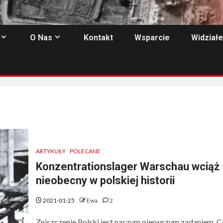
O Nas
Kontakt
Wsparcie
Widziałe
ARTYKUŁY
POLECANE
Konzentrationslager Warschau wciąż
nieobecny w polskiej historii
2021-01-25
Ewa
2
Zniszczenie Polski jest naszym pierwszym zadaniem. 