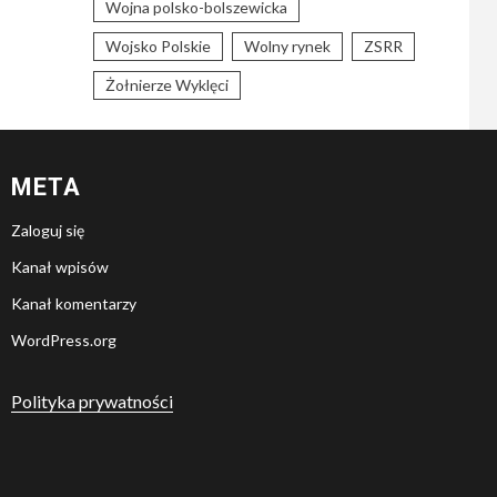
Wojna polsko-bolszewicka
Wojsko Polskie
Wolny rynek
ZSRR
Żołnierze Wyklęci
META
Zaloguj się
Kanał wpisów
Kanał komentarzy
WordPress.org
Polityka prywatności