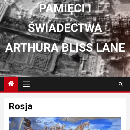
PAMIĘCI I
ŚWIADECTWA
ARTHURA BLISS LANE
Menu
główne
Rosja