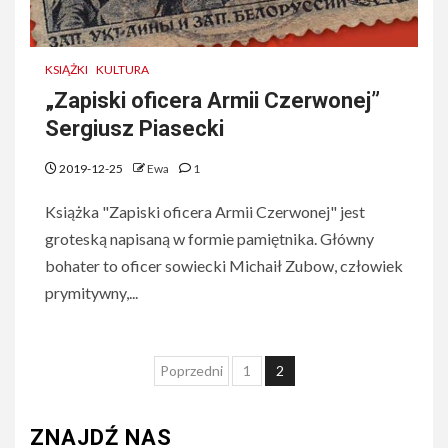
KSIĄŻKI
KULTURA
„Zapiski oficera Armii Czerwonej”
Sergiusz Piasecki
2019-12-25
Ewa
1
Książka "Zapiski oficera Armii Czerwonej" jest
groteską napisaną w formie pamiętnika. Główny
bohater to oficer sowiecki Michaił Zubow, człowiek
prymitywny,...
Nawigacja
Poprzedni
1
2
po
wpisach
ZNAJDŹ NAS