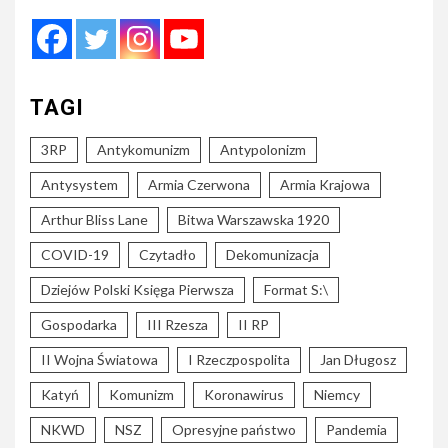
TAGI
3RP
Antykomunizm
Antypolonizm
Antysystem
Armia Czerwona
Armia Krajowa
Arthur Bliss Lane
Bitwa Warszawska 1920
COVID-19
Czytadło
Dekomunizacja
Dziejów Polski Księga Pierwsza
Format S:\
Gospodarka
III Rzesza
II RP
II Wojna Światowa
I Rzeczpospolita
Jan Długosz
Katyń
Komunizm
Koronawirus
Niemcy
NKWD
NSZ
Opresyjne państwo
Pandemia