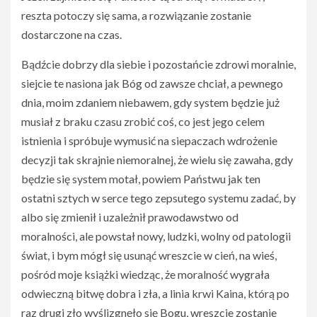
reszta potoczy się sama, a rozwiązanie zostanie
dostarczone na czas.
Bądźcie dobrzy dla siebie i pozostańcie zdrowi moralnie,
siejcie te nasiona jak Bóg od zawsze chciał, a pewnego
dnia, moim zdaniem niebawem, gdy system będzie już
musiał z braku czasu zrobić coś, co jest jego celem
istnienia i spróbuje wymusić na siepaczach wdrożenie
decyzji tak skrajnie niemoralnej, że wielu się zawaha, gdy
będzie się system motał, powiem Państwu jak ten
ostatni sztych w serce tego zepsutego systemu zadać, by
albo się zmienił i uzależnił prawodawstwo od
moralności, ale powstał nowy, ludzki, wolny od patologii
świat, i bym mógł się usunąć wreszcie w cień, na wieś,
pośród moje książki wiedząc, że moralność wygrała
odwieczną bitwę dobra i zła, a linia krwi Kaina, którą po
raz drugi zło wyślizgnęło się Bogu, wreszcie zostanie