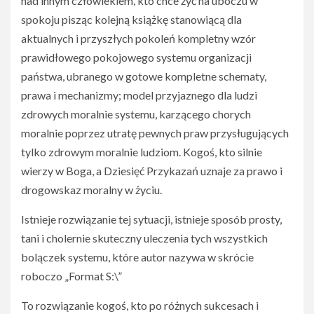
nad innym człowiekiem, kto chce żyć na uboczu w
spokoju pisząc kolejną książkę stanowiącą dla
aktualnych i przyszłych pokoleń kompletny wzór
prawidłowego pokojowego systemu organizacji
państwa, ubranego w gotowe kompletne schematy,
prawa i mechanizmy; model przyjaznego dla ludzi
zdrowych moralnie systemu, karzącego chorych
moralnie poprzez utratę pewnych praw przysługujących
tylko zdrowym moralnie ludziom. Kogoś, kto silnie
wierzy w Boga, a Dziesięć Przykazań uznaje za prawo i
drogowskaz moralny w życiu.
Istnieje rozwiązanie tej sytuacji, istnieje sposób prosty,
tani i cholernie skuteczny uleczenia tych wszystkich
bolączek systemu, które autor nazywa w skrócie
roboczo „Format S:\”
To rozwiązanie kogoś, kto po różnych sukcesach i