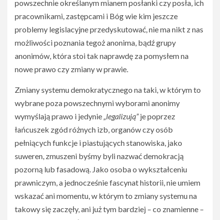
powszechnie określanym mianem posłanki czy posła, ich
pracownikami, zastępcami i Bóg wie kim jeszcze
problemy legislacyjne przedyskutować, nie ma nikt z nas
możliwości poznania tegoż anonima, bądź grupy
anonimów, która stoi tak naprawdę za pomysłem na
nowe prawo czy zmiany w prawie.
Zmiany systemu demokratycznego na taki, w którym to
wybrane poza powszechnymi wyborami anonimy
wymyślają prawo i jedynie
„legalizują”
je poprzez
łańcuszek zgód różnych izb, organów czy osób
pełniących funkcje i piastujących stanowiska, jako
suweren, zmuszeni byśmy byli nazwać demokracją
pozorną lub fasadową. Jako osoba o wykształceniu
prawniczym, a jednocześnie fascynat historii, nie umiem
wskazać ani momentu, w którym to zmiany systemu na
takowy się zaczęły, ani już tym bardziej – co znamienne –