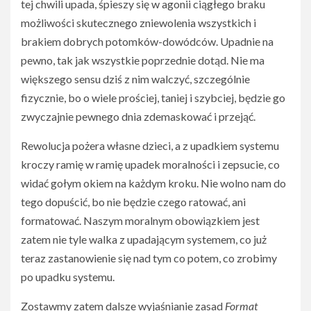
tej chwili upada, śpieszy się w agonii ciągłego braku
możliwości skutecznego zniewolenia wszystkich i
brakiem dobrych potomków-dowódców. Upadnie na
pewno, tak jak wszystkie poprzednie dotąd. Nie ma
większego sensu dziś z nim walczyć, szczególnie
fizycznie, bo o wiele prościej, taniej i szybciej, będzie go
zwyczajnie pewnego dnia zdemaskować i przejąć.
Rewolucja pożera własne dzieci, a z upadkiem systemu
kroczy ramię w ramię upadek moralności i zepsucie, co
widać gołym okiem na każdym kroku. Nie wolno nam do
tego dopuścić, bo nie będzie czego ratować, ani
formatować. Naszym moralnym obowiązkiem jest
zatem nie tyle walka z upadającym systemem, co już
teraz zastanowienie się nad tym co potem, co zrobimy
po upadku systemu.
Zostawmy zatem dalsze wyjaśnianie zasad
Format