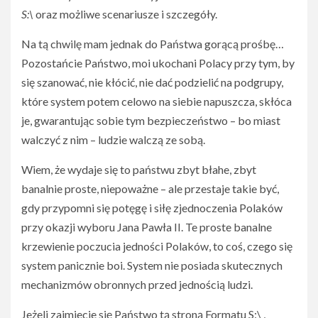
S:\
oraz możliwe scenariusze i szczegóły.
Na tą chwilę mam jednak do Państwa gorącą prośbę…
Pozostańcie Państwo, moi ukochani Polacy przy tym, by
się szanować, nie kłócić, nie dać podzielić na podgrupy,
które system potem celowo na siebie napuszcza, skłóca
je, gwarantując sobie tym bezpieczeństwo – bo miast
walczyć z nim – ludzie walczą ze sobą.
Wiem, że wydaje się to państwu zbyt błahe, zbyt
banalnie proste, niepoważne – ale przestaje takie być,
gdy przypomni się potęgę i siłę zjednoczenia Polaków
przy okazji wyboru Jana Pawła II. Te proste banalne
krzewienie poczucia jedności Polaków, to coś, czego się
system panicznie boi. System nie posiada skutecznych
mechanizmów obronnych przed jednością ludzi.
Jeżeli zajmiecie się Państwo tą stroną Formatu S:\ ,