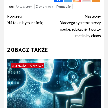
Antysystem
Demokracja
Format S:\
Tags:
Post
Poprzedni
Następny
navigation
’44 takie było ich imię
Dlaczego system niszczy
naukę, edukację i tworzy
medialny chaos
ZOBACZ TAKŻE
ARTYKUŁY
WYWIADY