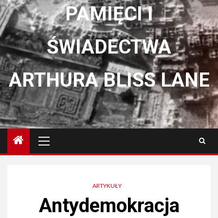
PAMIĘCI I
ŚWIADECTWA
ARTHURA BLISS LANE
Menu
główne
ARTYKUŁY
Antydemokracja