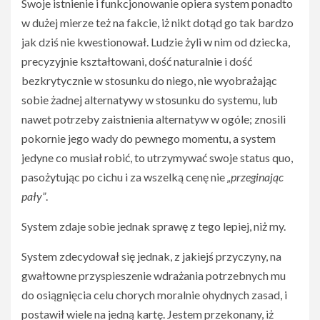
Swoje istnienie i funkcjonowanie opiera system ponadto
w dużej mierze też na fakcie, iż nikt dotąd go tak bardzo
jak dziś nie kwestionował. Ludzie żyli w nim od dziecka,
precyzyjnie kształtowani, dość naturalnie i dość
bezkrytycznie w stosunku do niego, nie wyobrażając
sobie żadnej alternatywy w stosunku do systemu, lub
nawet potrzeby zaistnienia alternatyw w ogóle; znosili
pokornie jego wady do pewnego momentu, a system
jedyne co musiał robić, to utrzymywać swoje status quo,
pasożytując po cichu i za wszelką cenę nie
„przeginając
pały”
.
System zdaje sobie jednak sprawę z tego lepiej, niż my.
System zdecydował się jednak, z jakiejś przyczyny, na
gwałtowne przyspieszenie wdrażania potrzebnych mu
do osiągnięcia celu chorych moralnie ohydnych zasad, i
postawił wiele na jedną kartę. Jestem przekonany, iż