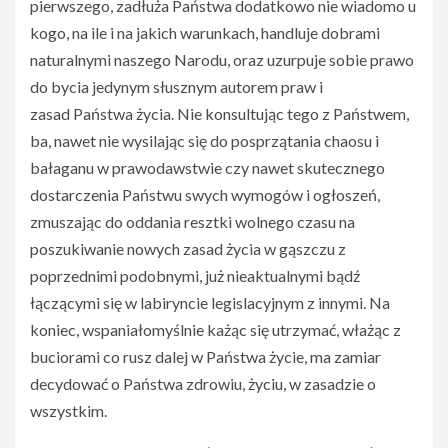
pierwszego, zadłuża Państwa dodatkowo nie wiadomo u
kogo, na ile i na jakich warunkach, handluje dobrami
naturalnymi naszego Narodu, oraz uzurpuje sobie prawo
do bycia jedynym słusznym autorem praw i
zasad Państwa życia. Nie konsultując tego z Państwem,
ba, nawet nie wysilając się do posprzątania chaosu i
bałaganu w prawodawstwie czy nawet skutecznego
dostarczenia Państwu swych wymogów i ogłoszeń,
zmuszając do oddania resztki wolnego czasu na
poszukiwanie nowych zasad życia w gąszczu z
poprzednimi podobnymi, już nieaktualnymi bądź
łączącymi się w labiryncie legislacyjnym z innymi. Na
koniec, wspaniałomyślnie każąc się utrzymać, włażąc z
buciorami co rusz dalej w Państwa życie, ma zamiar
decydować o Państwa zdrowiu, życiu, w zasadzie o
wszystkim.