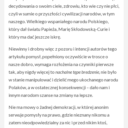
decydowania o swoim ciele, zdrowiu, kto wie czy nie płci,
czyli w sumie o przyszłości cywilizacji narodów, w tym
naszego. Wielkiego wspaniałego narodu Polskiego,
który dał światu Papieża, Marię Skłodowską-Curie i
który ma dać jeszcze iskrę.
Niewinny i drobny więc z pozoru i intencji autorów tego
artykułu pomysł, popełniony oczywiście w trosce o
nasze dobro, wymaga rozłożenia na czynniki pierwsze
tak, aby nigdy więcej to
nachalne tępe bredzenie,
nie było
w stanie manipulować i dzielić mego ukochanego narodu
Polaków, a w ostatecznej konsekwencji – dało nam i
innym narodom szanse na zmiany na lepsze.
Nie ma mowy o żadnej demokracji, w której anonim
serwuje pomysły na prawo, gdzie nieznany nikomu a
zatem nieodpowiedzialny za nic i przed nikim ktoś,