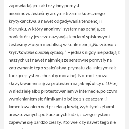
zapowiadające taki czy inny pomysł
anonimów. Jesteśmy arcymistrzami skutecznego
krytykanctwa, a nawet odgadywania tendencji i
kierunku, w który anonimy i system nas pchają, co
poniektórzy jeszcze nazywają teoriami spiskowymi.
Jesteśmy złotym medalistą w konkurencji
„Narzekanie i
krytykowanie obecnej sytuacji”
– jednak nigdy nie padają z
naszych ust nawet najmniejsze sensowne pomysły na
zatrzymanie tego szaleństwa, prymatu zła i niczym rak
toczącej system choroby moralnej. No, może poza
skrzykiwaniem się za protestem na jakiejś ulicy o 10-tej
w niedzielę albo protestowaniem w Internecie, po czym
wymienianiem się filmikami o bójce z siepaczami, i
lamentowaniem nad przelaną krwią, wybitymi zębami
aresztowanych, potłuczonych ludzi, z czego system
zapewne się bardzo cieszy. Kto wie, czy nawet tego nie