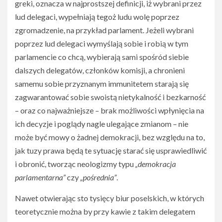
greki, oznacza w najprostszej definicji, iż wybrani przez
lud delegaci, wypełniają tegoż ludu wolę poprzez
zgromadzenie, na przykład parlament. Jeżeli wybrani
poprzez lud delegaci wymyślają sobie i robią w tym
parlamencie co chcą, wybierają sami spośród siebie
dalszych delegatów, członków komisji, a chronieni
samemu sobie przyznanym immunitetem starają się
zagwarantować sobie swoistą nietykalność i bezkarność
– oraz co najważniejsze – brak możliwości wpłynięcia na
ich decyzje i poglądy nagle ulegające zmianom – nie
może być mowy o żadnej demokracji, bez względu na to,
jak tuzy prawa będą te sytuację starać się usprawiedliwić
i obronić, tworząc neologizmy typu
„demokracja
parlamentarna”
czy
„pośrednia”
.
Nawet otwierając sto tysięcy biur poselskich, w których
teoretycznie można by przy kawie z takim delegatem