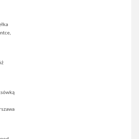
ełka
ntce,
óż
aksówką
arszawa
 pod