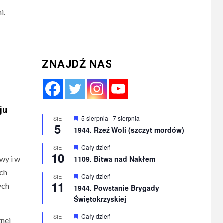
i.
ZNAJDŹ NAS
ju
Wyróżnione
5 sierpnia
-
7 sierpnia
SIE
5
1944. Rzeź Woli (szczyt mordów)
Wyróżnione
Cały dzień
SIE
10
1109. Bitwa nad Nakłem
wy i w
ich
Wyróżnione
Cały dzień
SIE
11
ych
1944. Powstanie Brygady
Świętokrzyskiej
Wyróżnione
Cały dzień
SIE
żnej