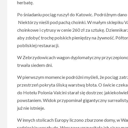
herbatę.
Po śniadaniu pociąg ruszył do Katowic. Podróżnym dano cz
Niektórzy nieśli pod pachą choinki. W małym sklepiku Va
choinkowe i cytrusy w cenie 260 zł za sztukę. Dziennika
aby zdobyć trochę polskich pieniędzy na żywność. Półto
pobliskiej restauracji.
W Zebrzydowicach wagon dyplomatyczny przyczepiono 
trwała siedem dni.
W pierwszym momencie podróżni myśleli, że pociąg zatrz
przestrzeń pokryta śliską warstwą błota. O świcie czek
do Hotelu Polonia Valcini starał się dostrzec jakiekol
powstaniem. Widok przypominał gigantyczny surrealist
już nie istnieje.
W innych stolicach Europy liczono zburzone domy, w War
radzieckie weszły do Warszawy przywitała ich cisza mar