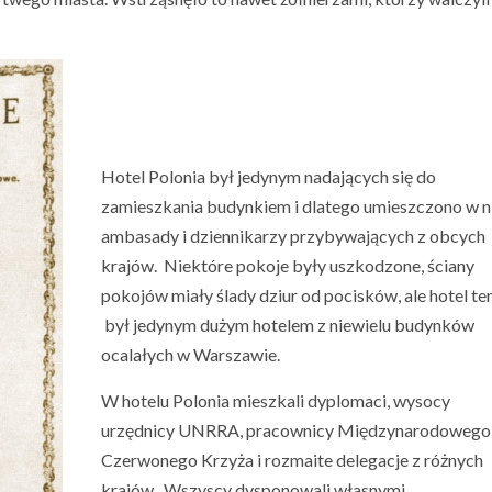
Hotel Polonia był jedynym nadających się do
zamieszkania budynkiem i dlatego umieszczono w 
ambasady i dziennikarzy przybywających z obcych
krajów. Niektóre pokoje były uszkodzone, ściany
pokojów miały ślady dziur od pocisków, ale hotel te
był jedynym dużym hotelem z niewielu budynków
ocalałych w Warszawie.
W hotelu Polonia mieszkali dyplomaci, wysocy
urzędnicy UNRRA, pracownicy Międzynarodowego
Czerwonego Krzyża i rozmaite delegacje z różnych
krajów. Wszyscy dysponowali własnymi