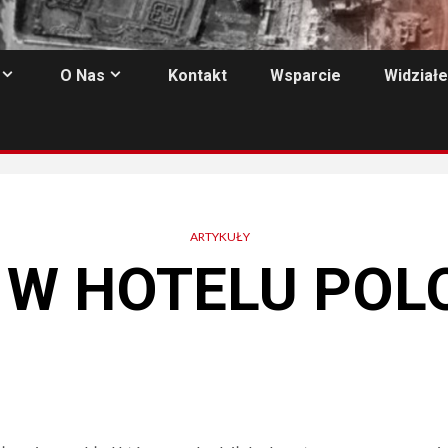
O Nas
Kontakt
Wsparcie
Widziałe
ARTYKUŁY
 W HOTELU POL