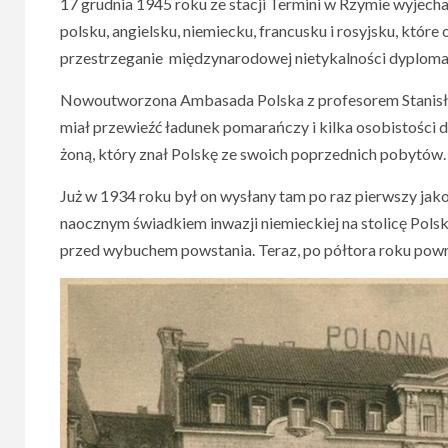
17 grudnia 1945 roku ze stacji Termini w Rzymie wyjech
polsku, angielsku, niemiecku, francusku i rosyjsku, które
przestrzeganie międzynarodowej nietykalności dyplomat
Nowoutworzona Ambasada Polska z profesorem Stanisła
miał przewieźć ładunek pomarańczy i kilka osobistości d
żoną, który znał Polskę ze swoich poprzednich pobytów.
Już w 1934 roku był on wysłany tam po raz pierwszy jako
naocznym świadkiem inwazji niemieckiej na stolicę Polsk
przed wybuchem powstania. Teraz, po półtora roku powrac