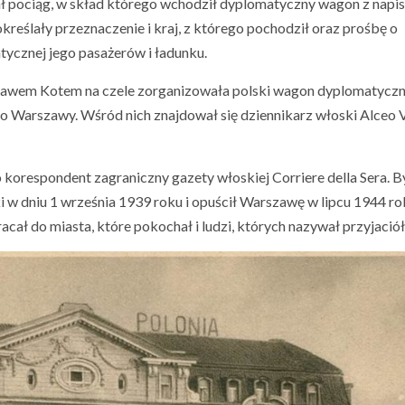
ał pociąg, w skład którego wchodził dyplomatyczny wagon z napi
 określały przeznaczenie i kraj, z którego pochodził oraz prośbę o
ycznej jego pasażerów i ładunku.
wem Kotem na czele zorganizowała polski wagon dyplomatyczny
o Warszawy. Wśród nich znajdował się dziennikarz włoski Alceo V
 korespondent zagraniczny gazety włoskiej Corriere della Sera. B
i w dniu 1 września 1939 roku i opuścił Warszawę w lipcu 1944 rok
ał do miasta, które pokochał i ludzi, których nazywał przyjaciół