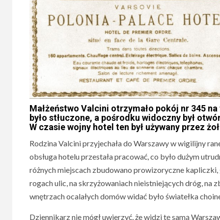
Małżeństwo Valcini otrzymało pokój nr 345 na 
było stłuczone, a pośrodku widoczny był otwór 
W czasie wojny hotel ten był używany przez żo
Rodzina Valcini przyjechała do Warszawy w wigilijny ra
obsługa hotelu przestała pracować, co było dużym utrudn
różnych miejscach zbudowano prowizoryczne kapliczki, g
rogach ulic, na skrzyżowaniach nieistniejących dróg, na
wnętrzach ocalałych domów widać było światełka choin
Dziennikarz nie mógł uwierzyć, że widzi tę samą Warszaw