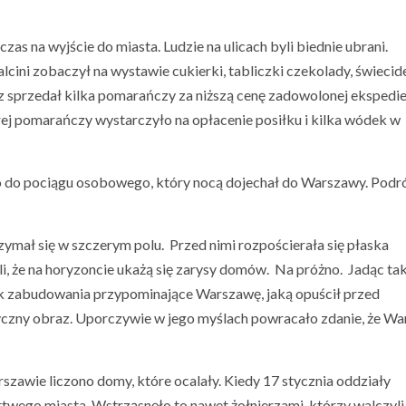
as na wyjście do miasta. Ludzie na ulicach byli biednie ubrani.
lcini zobaczył na wystawie cukierki, tabliczki czekolady, świecid
rz sprzedał kilka pomarańczy za niższą cenę zadowolonej ekspedie
rej pomarańczy wystarczyło na opłacenie posiłku i kilka wódek w
do pociągu osobowego, który nocą dojechał do Warszawy. Podr
ymał się w szczerym polu. Przed nimi rozpościerała się płaska
ali, że na horyzoncie ukażą się zarysy domów. Na próżno. Jadąc t
wiek zabudowania przypominające Warszawę, jaką opuścił przed
yczny obraz. Uporczywie w jego myślach powracało zdanie, że W
szawie liczono domy, które ocalały. Kiedy 17 stycznia oddziały
twego miasta. Wstrząsnęło to nawet żołnierzami, którzy walczyli