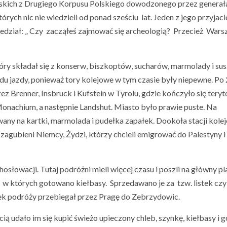
olskich z Drugiego Korpusu Polskiego dowodzonego przez generał
órych nic nie wiedzieli od ponad sześciu lat. Jeden z jego przyjaci
wiedział: „ Czy zacząłeś zajmować się archeologią? Przecież War
ry składał się z konserw, biszkoptów, sucharów, marmolady i su
 jazdy, ponieważ tory kolejowe w tym czasie były niepewne. Po
ez Brenner, Insbruck i Kufstein w Tyrolu, gdzie kończyło się tery
onachium, a następnie Landshut. Miasto było prawie puste. Na
ny na kartki, marmolada i pudełka zapałek. Dookoła stacji kole
 zagubieni Niemcy, Żydzi, którzy chcieli emigrować do Palestyny i
słowacji. Tutaj podróżni mieli więcej czasu i poszli na główny pl
, w których gotowano kiełbasy. Sprzedawano je za tzw. listek czy
nek podróży przebiegał przez Pragę do Zebrzydowic.
cią udało im się kupić świeżo upieczony chleb, szynkę, kiełbasy i 