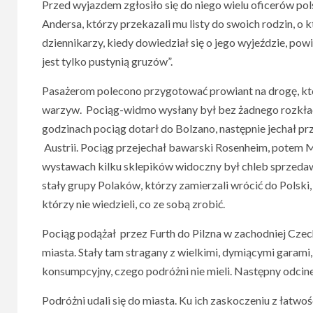
Przed wyjazdem zgłosiło się do niego wielu oficerów p
Andersa, którzy przekazali mu listy do swoich rodzin, o kt
dziennikarzy, kiedy dowiedział się o jego wyjeździe, po
jest tylko pustynią gruzów”.
Pasażerom polecono przygotować prowiant na drogę, któ
warzyw. Pociąg-widmo wysłany był bez żadnego rozkładu
godzinach pociąg dotarł do Bolzano, następnie jechał prz
Austrii. Pociąg przejechał bawarski Rosenheim, potem M
wystawach kilku sklepików widoczny był chleb sprzedawa
stały grupy Polaków, którzy zamierzali wrócić do Polski,
którzy nie wiedzieli, co ze sobą zrobić.
Pociąg podążał przez Furth do Pilzna w zachodniej Czecho
miasta. Stały tam stragany z wielkimi, dymiącymi garami
konsumpcyjny, czego podróżni nie mieli. Następny odci
Podróżni udali się do miasta. Ku ich zaskoczeniu z łatwoś