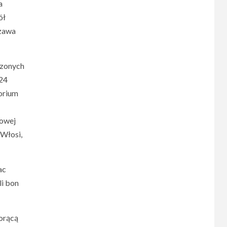
a
ół
szawa
szonych
 24
torium
jowej
 Włosi,
ac
li bon
gorącą