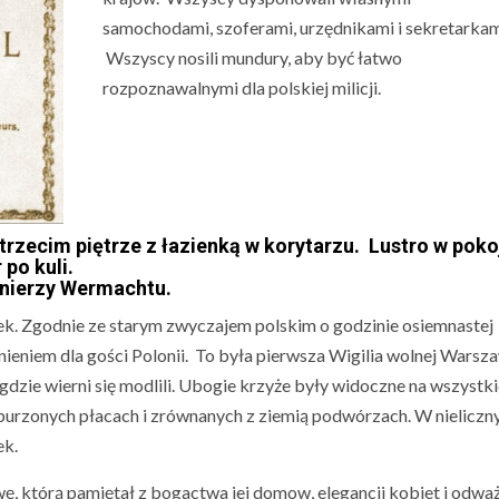
samochodami, szoferami, urzędnikami i sekretarkam
Wszyscy nosili mundury, aby być łatwo
rozpoznawalnymi dla polskiej milicji.
trzecim piętrze z łazienką w korytarzu. Lustro w poko
po kuli.
łnierzy Wermachtu.
nek. Zgodnie ze starym zwyczajem polskim o godzinie osiemnastej
ieniem dla gości Polonii. To była pierwsza Wigilia wolnej Warsza
dzie wierni się modlili. Ubogie krzyże były widoczne na wszystk
 zburzonych płacach i zrównanych z ziemią podwórzach. W nieliczn
ek.
ę, którą pamiętał z bogactwa jej domow, elegancji kobiet i odwa