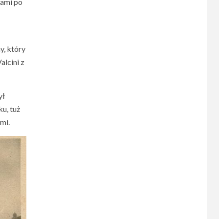
sami po
, który
alcini z
ył
u, tuż
mi.