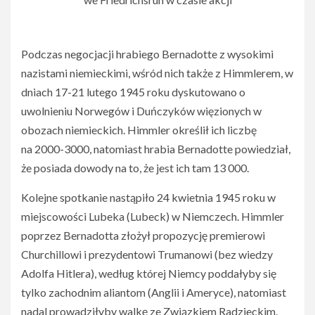
Podczas negocjacji hrabiego Bernadotte z wysokimi
nazistami niemieckimi, wśród nich także z Himmlerem, w
dniach 17-21 lutego 1945 roku dyskutowano o
uwolnieniu Norwegów i Duńczyków więzionych w
obozach niemieckich. Himmler określił ich liczbę
na 2000-3000, natomiast hrabia Bernadotte powiedział,
że posiada dowody na to, że jest ich tam 13 000.
Kolejne spotkanie nastąpiło 24 kwietnia 1945 roku w
miejscowości Lubeka (Lubeck) w Niemczech. Himmler
poprzez Bernadotta złożył propozycję premierowi
Churchillowi i prezydentowi Trumanowi (bez wiedzy
Adolfa Hitlera), według której Niemcy poddałyby się
tylko zachodnim aliantom (Anglii i Ameryce), natomiast
nadal prowadziłyby walkę ze Związkiem Radzieckim.