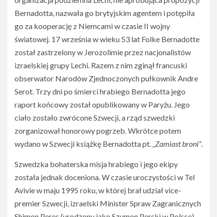
Bernadotta, nazwała go brytyjskim agentem i potępiła
go za kooperację z Niemcami w czasie II wojny
światowej. 17 września w wieku 53 lat Folke Bernadotte
został zastrzelony w Jerozolimie przez nacjonalistów
izraelskiej grupy Lechi. Razem z nim zginął francuski
obserwator Narodów Zjednoczonych pułkownik Andre
Serot. Trzy dni po śmierci hrabiego Bernadotta jego
raport końcowy został opublikowany w Paryżu. Jego
ciało zostało zwrócone Szwecji, a rząd szwedzki
zorganizował honorowy pogrzeb. Wkrótce potem
wydano w Szwecji książkę Bernadotta pt.
„Zamiast broni”
.
Szwedzka bohaterska misja hrabiego i jego ekipy
została jednak doceniona. W czasie uroczystości w Tel
Avivie w maju 1995 roku, w której brał udział vice-
premier Szwecji, izraelski Minister Spraw Zagranicznych
Shimon Peres (urodzony jako Szymon Perski w Polsce),