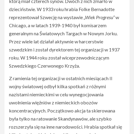
którą miał czterech synów. Dwóch z nich zmarło w
dzieciństwie. W 1933 roku hrabia Folke Bernadotte
reprezentował Szwecję na wystawie
„Wiek Progresu”
w
Chicago, a w latach 1939-1940 był komisarzem
generalnym na Światowych Targach w Nowym Jorku.
Przez wiele lat działał aktywnie w harcerstwie
szwedzkim i został dyrektorem tej organizacji w 1937
roku. W 1944 roku został wiceprzewodniczącym
Szwedzkiego Czerwonego Krzyża.
Z ramienia tej organizacji w ostatnich miesiącach II
wojny światowej odbył kilka spotkań z różnymi
nazistami niemieckimi w celu wynegocjowania
uwolnienia więźniów z niemieckich obozów
koncentracyjnych. Początkowo akcja ta skierowana
była tylko na ratowanie Skandynawów, ale szybko
rozszerzyła się na inne narodowości. Hrabia spotkał się