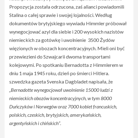
Propozycja została odrzucona, zaś alianci powiadomili
Stalina o całej sprawie i swojej lojalności. Według
dokumentów brytyjskiego wywiadu Himmler próbował
wynegocjować azyl dla siebie i 200 wysokich nazistów
niemieckich za gotówkę i uwolnienie 3500 Żydów
więzionych w obozach koncentracyjnych. Mieli oni być
przewiezieni do Szwajcarii dwoma transportami
kolejowymi. Po spotkaniu Bernadotta z Himmlerem w
dniu 1 maja 1945 roku, dzień po śmierci Hitlera.
szwedzka gazeta Svenska Dagbladet napisała, że
„Bernadotte wynegocjował uwolnienie 15000 ludzi z
niemieckich obozów koncentracyjnych, w tym 8000
Duńczyków i Norwegów oraz 7000 kobiet francuskich,
polskich, czeskich, brytyjskich, amerykańskich,
argentyńskich i chińskich”
.