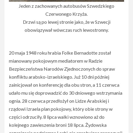
Jeden z zachowanych autobusów Szwedzkiego
Czerwonego Krzyża.
Drzwi są po lewej stronie jako, że w Szwecji
obowiązywał wówczas ruch lewostronny.
20 maja 1948 roku hrabia Folke Bernadotte został
mianowany pokojowym mediatorem w Radzie
Bezpieczeństwa Narodów Zjednoczonych do spraw
konfliktu arabsko-izraelskiego. Już 10 dni później
zainicjował on konferencję dla obu stron, a 11 czerwca
udało mu się doprowadzić do 30 dniowego wstrzymania
ognia. 28 czerwca przedłożył on Lidze Arabskiej i
rządowi Izraela plan pokojowy, który obie strony w
części odrzuciły. 8 lipca walki wznowiono aż do
kolejnego zawieszenia broni 18 lipca. Żydowska
organizacja podziemna Lechi, nie aprobująca propozycji