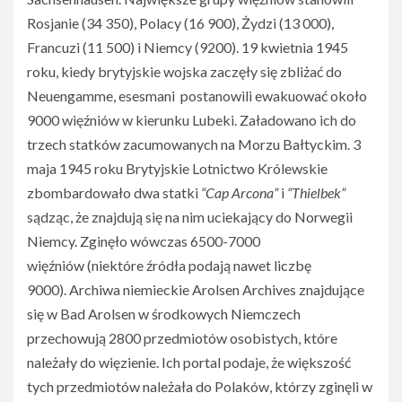
Rosjanie (34 350), Polacy (16 900), Żydzi (13 000),
Francuzi (11 500) i Niemcy (9200). 19 kwietnia 1945
roku, kiedy brytyjskie wojska zaczęły się zbliżać do
Neuengamme, esesmani postanowili ewakuować około
9000 więźniów w kierunku Lubeki. Załadowano ich do
trzech statków zacumowanych na Morzu Bałtyckim. 3
maja 1945 roku Brytyjskie Lotnictwo Królewskie
zbombardowało dwa statki
“Cap Arcona”
i
“Thielbek”
sądząc, że znajdują się na nim uciekający do Norwegii
Niemcy. Zginęło wówczas 6500-7000
więźniów (niektóre źródła podają nawet liczbę
9000). Archiwa niemieckie Arolsen Archives znajdujące
się w Bad Arolsen w środkowych Niemczech
przechowują 2800 przedmiotów osobistych, które
należały do więzienie. Ich portal podaje, że większość
tych przedmiotów należała do Polaków, którzy zginęli w