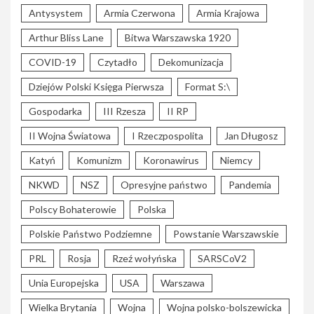
Antysystem
Armia Czerwona
Armia Krajowa
Arthur Bliss Lane
Bitwa Warszawska 1920
COVID-19
Czytadło
Dekomunizacja
Dziejów Polski Księga Pierwsza
Format S:\
Gospodarka
III Rzesza
II RP
II Wojna Światowa
I Rzeczpospolita
Jan Długosz
Katyń
Komunizm
Koronawirus
Niemcy
NKWD
NSZ
Opresyjne państwo
Pandemia
Polscy Bohaterowie
Polska
Polskie Państwo Podziemne
Powstanie Warszawskie
PRL
Rosja
Rzeź wołyńska
SARSCoV2
Unia Europejska
USA
Warszawa
Wielka Brytania
Wojna
Wojna polsko-bolszewicka