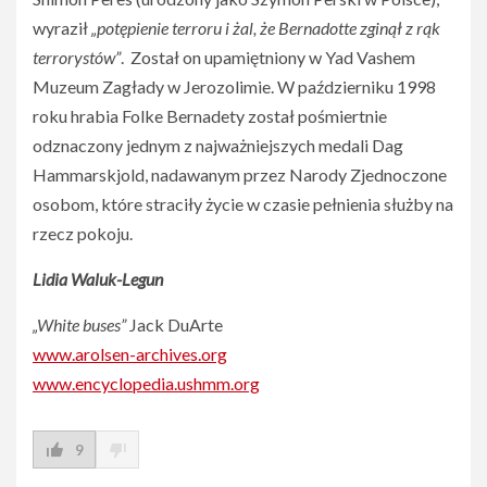
wyraził
„potępienie terroru i żal, że Bernadotte zginął z rąk
terrorystów”
. Został on upamiętniony w Yad Vashem
Muzeum Zagłady w Jerozolimie. W październiku 1998
roku hrabia Folke Bernadety został pośmiertnie
odznaczony jednym z najważniejszych medali Dag
Hammarskjold, nadawanym przez Narody Zjednoczone
osobom, które straciły życie w czasie pełnienia służby na
rzecz pokoju.
Lidia Waluk-Legun
„White buses”
Jack DuArte
www.arolsen-archives.org
www.encyclopedia.ushmm.org
9