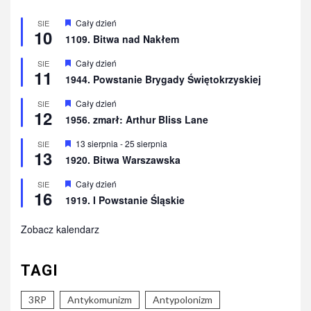
Wyróżnione
Cały dzień
SIE
10
1109. Bitwa nad Nakłem
Wyróżnione
Cały dzień
SIE
11
1944. Powstanie Brygady Świętokrzyskiej
Wyróżnione
Cały dzień
SIE
12
1956. zmarł: Arthur Bliss Lane
Wyróżnione
13 sierpnia
-
25 sierpnia
SIE
13
1920. Bitwa Warszawska
Wyróżnione
Cały dzień
SIE
16
1919. I Powstanie Śląskie
Zobacz kalendarz
TAGI
3RP
Antykomunizm
Antypolonizm