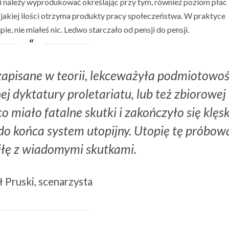
ugi należy wyprodukować określając przy tym, również poziom płac 
 jakiej ilości otrzyma produkty pracy społeczeństwa. W praktyce
ie, nie miałeś nic. Ledwo starczało od pensji do pensji.
 zapisane w teorii, lekceważyła podmiotowo
ej dyktatury proletariatu, lub też zbiorowej
o miało fatalne skutki i zakończyło się klęs
 do końca system utopijny. Utopię tę próbo
iłę z wiadomymi skutkami.
 Pruski, scenarzysta