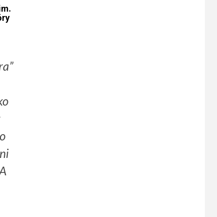
im.
óry
ra”
ko
z
to
ni
 A