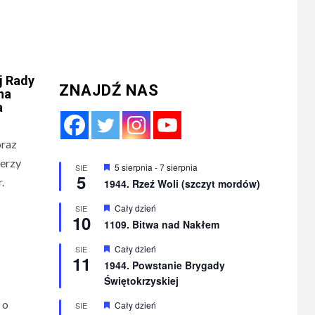
j Rady
ZNAJDŹ NAS
na
a
oraz
Jerzy
Wyróżnione
5 sierpnia
-
7 sierpnia
SIE
5
.
1944. Rzeź Woli (szczyt mordów)
Wyróżnione
Cały dzień
SIE
10
1109. Bitwa nad Nakłem
Wyróżnione
Cały dzień
SIE
11
1944. Powstanie Brygady
Świętokrzyskiej
 o
Wyróżnione
Cały dzień
SIE