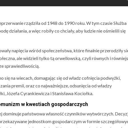
eprzerwanie rządziła od 1948 do 1990 roku. W tym czasie Służba
działania, a więc robiły co chciały, aby ludzie nie ośmielili się
wały napięcia wśród społeczeństwa, które finalnie przerodziły si
ołeczna, ale widzieli tylko tą orwellowską, czyli równych i równiej
ze sprawiedliwością.
 się na wiecach, domagając się od władz cofnięcia podwyżki,
zania premii, oraz co najważniejsze, odsunięcia od władzy
, Józefa Cyrankiewicza i Stanisława Kociołka.
komunizm w kwestiach gospodarczych
ej dominuje państwowa własność czynników wytwórczych. Decyz
i przekazywane jednostkom gospodarczym w formie szczegółowy