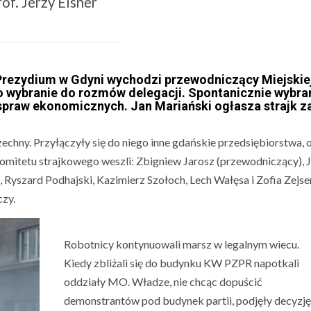
rof. Jerzy Elsner
rezydium w Gdyni wychodzi przewodniczący Miejskie
o wybranie do rozmów delegacji. Spontanicznie wybra
spraw ekonomicznych. Jan Mariański ogłasza strajk z
hny. Przyłączyły się do niego inne gdańskie przedsiębiorstwa, 
mitetu strajkowego weszli: Zbigniew Jarosz (przewodniczący), 
Ryszard Podhajski, Kazimierz Szołoch, Lech Wałęsa i Zofia Zejser
czy.
Robotnicy kontynuowali marsz w legalnym wiecu.
Kiedy zbliżali się do budynku KW PZPR napotkali
oddziały MO. Władze, nie chcąc dopuścić
demonstrantów pod budynek partii, podjęły decyzję