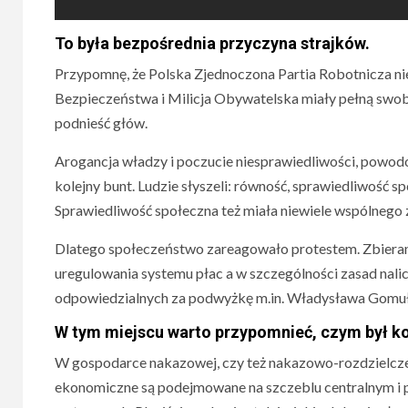
To była bezpośrednia przyczyna strajków.
Przypomnę, że Polska Zjednoczona Partia Robotnicza ni
Bezpieczeństwa i Milicja Obywatelska miały pełną swobodę 
podnieść głów.
Arogancja władzy i poczucie niesprawiedliwości, powodo
kolejny bunt. Ludzie słyszeli: równość, sprawiedliwość sp
Sprawiedliwość społeczna też miała niewiele wspólnego 
Dlatego społeczeństwo zareagowało protestem. Zbierano
uregulowania systemu płac a w szczególności zasad nalic
odpowiedzialnych za podwyżkę m.in. Władysława Gomułki
W tym miejscu warto przypomnieć, czym był 
W gospodarce nakazowej, czy też nakazowo-rozdzielcz
ekonomiczne są podejmowane na szczeblu centralnym 