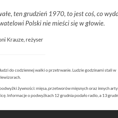
wałe, ten grudzień 1970, to jest coś, co wyd
watelowi Polski nie mieści się w głowie.
ni Krauze, reżyser
zi do codziennej walki o przetrwanie. Ludzie godzinami stali w
elewizorach.
e podwyżki żywności: mięsa, przetworów mięsnych oraz innych art
icę. Informacje o podwyżkach 12 grudnia podało radio, a 13 grudn