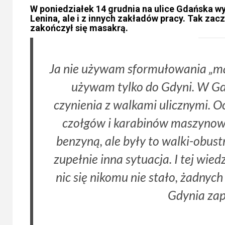
W poniedziałek 14 grudnia na ulice Gdańska wy
Lenina, ale i z innych zakładów pracy. Tak zac
zakończył się masakrą.
Ja nie używam sformułowania „m
używam tylko do Gdyni. W Gda
czynienia z walkami ulicznymi. O
czołgów i karabinów maszynowyc
benzyną, ale były to walki-obust
zupełnie inna sytuacja. I tej wied
nic się nikomu nie stało, żadnyc
Gdynia zap