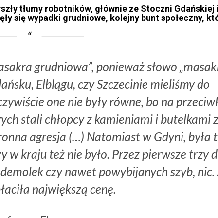
szły tłumy robotników, głównie ze Stoczni Gdańskiej 
zęły się wypadki grudniowe, kolejny bunt społeczny, kt
asakra grudniowa”, ponieważ słowo „masak
ńsku, Elblągu, czy Szczecinie mieliśmy do
czywiście one nie były równe, bo na przeciw
h stali chłopcy z kamieniami i butelkami 
ronna agresja (…) Natomiast w Gdyni, była 
zy w kraju też nie było. Przez pierwsze trzy d
h demolek czy nawet powybijanych szyb, nic.
łaciła największą cenę.