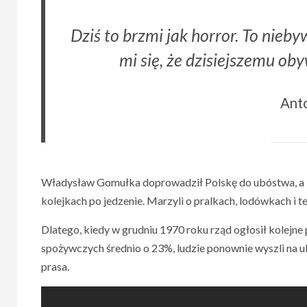
Dziś to brzmi jak horror. To nieby
mi się, że dzisiejszemu oby
Anto
Władysław Gomułka doprowadził Polskę do ubóstwa, a lud
kolejkach po jedzenie. Marzyli o pralkach, lodówkach i t
Dlatego, kiedy w grudniu 1970 roku rząd ogłosił kolejn
spożywczych średnio o 23%, ludzie ponownie wyszli na ul
prasa.