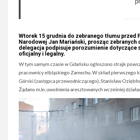
p
Wtorek 15 grudnia
do zebranego tłumu przed P
Narodowej Jan Mariański, prosząc zebranych 
delegacja podpisuje porozumienie dotyczące 
oficjalny i legalny.
W tym samym czasie w Gdańsku ogłoszono strajk powszec
pracownicy elbląskiego Zamechu. W skład pierwszego ko
Górski (zastępca przewodniczącego), Stanisław Oziębło, 
Żądano m.in. uwolnienia aresztowanych wcześniej działa