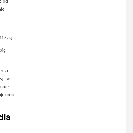
o od
nie
i żyją.
się
edzi
ji, w
mnie.
uje mnie
dla