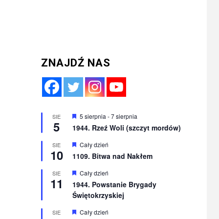
ZNAJDŹ NAS
Wyróżnione
5 sierpnia
-
7 sierpnia
SIE
5
1944. Rzeź Woli (szczyt mordów)
Wyróżnione
Cały dzień
SIE
10
1109. Bitwa nad Nakłem
Wyróżnione
Cały dzień
SIE
11
1944. Powstanie Brygady
Świętokrzyskiej
Wyróżnione
Cały dzień
SIE