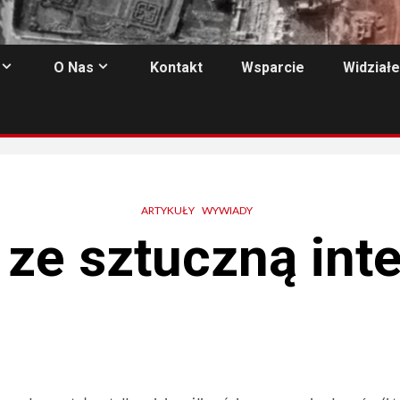
O Nas
Kontakt
Wsparcie
Widziałe
ARTYKUŁY
WYWIADY
ze sztuczną inte