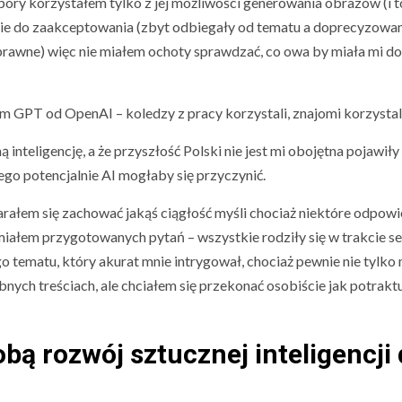
j pory korzystałem tylko z jej możliwości generowania obrazów (i t
nie do zaakceptowania (zbyt odbiegały od tematu a doprecyzowa
prawne) więc nie miałem ochoty sprawdzać, co owa by miała mi do
GPT od OpenAI – koledzy z pracy korzystali, znajomi korzystali 
 inteligencję, a że przyszłość Polski nie jest mi obojętna pojawiły 
go potencjalnie AI mogłaby się przyczynić.
rałem się zachować jakąś ciągłość myśli chociaż niektóre odpowi
iałem przygotowanych pytań – wszystkie rodziły się w trakcie ses
tematu, który akurat mnie intrygował, chociaż pewnie nie tylko 
bnych treściach, ale chciałem się przekonać osobiście jak potrakt
obą rozwój sztucznej inteligencji 