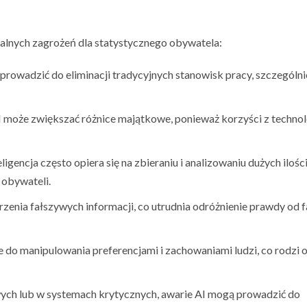
cjalnych zagrożeń dla statystycznego obywatela:
rowadzić do eliminacji tradycyjnych stanowisk pracy, szczególni
I może zwiększać różnice majątkowe, ponieważ korzyści z technol
eligencja często opiera się na zbieraniu i analizowaniu dużych ilośc
 obywateli.
enia fałszywych informacji, co utrudnia odróżnienie prawdy od fa
 do manipulowania preferencjami i zachowaniami ludzi, co rodzi
ch lub w systemach krytycznych, awarie AI mogą prowadzić do