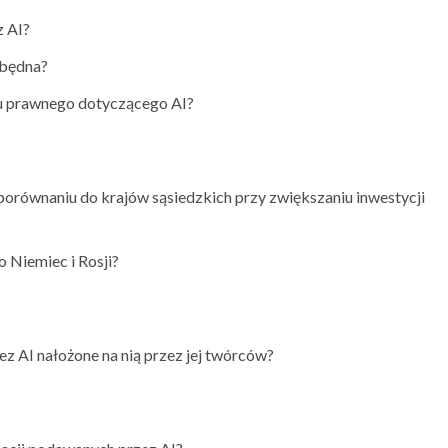
z AI?
zbędna?
nu prawnego dotyczącego AI?
w porównaniu do krajów sąsiedzkich przy zwiększaniu inwestycji
o Niemiec i Rosji?
z AI nałożone na nią przez jej twórców?