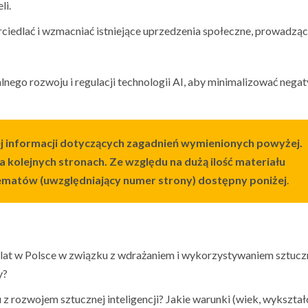
li.
ciedlać i wzmacniać istniejące uprzedzenia społeczne, prowadząc
nego rozwoju i regulacji technologii AI, aby minimalizować nega
j informacji dotyczących zagadnień wymienionych powyżej.
a kolejnych stronach. Ze względu na dużą ilość materiału
ematów (uwzględniający numer strony) dostępny poniżej
.
 lat w Polsce w związku z wdrażaniem i wykorzystywaniem sztucz
y?
z rozwojem sztucznej inteligencji? Jakie warunki (wiek, wykształ