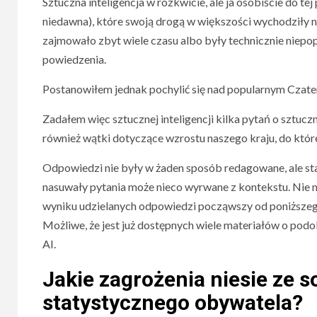
Sztuczna inteligencja w rozkwicie, ale ja osobiście do te
niedawna), które swoją drogą w większości wychodziły 
zajmowało zbyt wiele czasu albo były technicznie niepo
powiedzenia.
Postanowiłem jednak pochylić się nad popularnym Czatem 
Zadałem więc sztucznej inteligencji kilka pytań o sztuczną
również wątki dotyczące wzrostu naszego kraju, do które
Odpowiedzi nie były w żaden sposób redagowane, ale sta
nasuwały pytania może nieco wyrwane z kontekstu. Nie m
wyniku udzielanych odpowiedzi począwszy od poniższego 
Możliwe, że jest już dostępnych wiele materiałów o podo
AI.
Jakie zagrożenia niesie ze s
statystycznego obywatela?