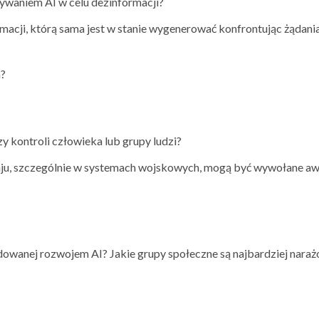
ywaniem AI w celu dezinformacji?
acji, którą sama jest w stanie wygenerować konfrontując żądani
m?
y kontroli człowieka lub grupy ludzi?
raju, szczególnie w systemach wojskowych, mogą być wywołane a
wanej rozwojem AI? Jakie grupy społeczne są najbardziej narażo