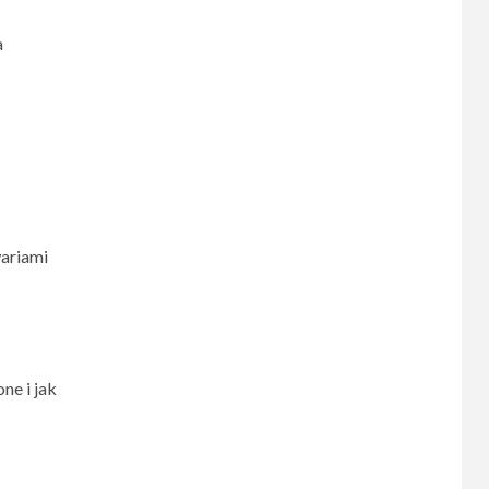
a
wariami
ne i jak