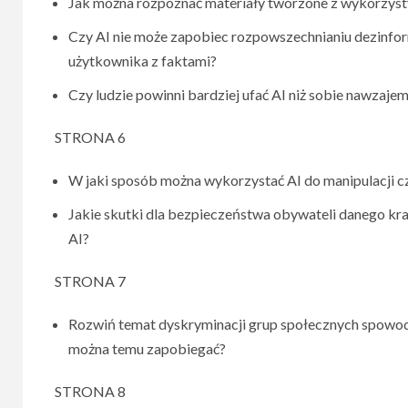
Jak można rozpoznać materiały tworzone z wykorzyst
Czy AI nie może zapobiec rozpowszechnianiu dezinform
użytkownika z faktami?
Czy ludzie powinni bardziej ufać AI niż sobie nawzaje
STRONA 6
W jaki sposób można wykorzystać AI do manipulacji cz
Jakie skutki dla bezpieczeństwa obywateli danego k
AI?
STRONA 7
Rozwiń temat dyskryminacji grup społecznych spowodo
można temu zapobiegać?
STRONA 8