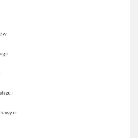
e w
ogii
i
łszu i
 obawy o