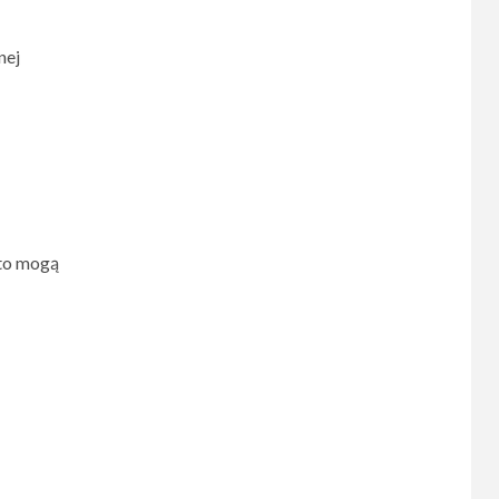
nej
 to mogą