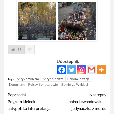
33
Udostępnij:
Antykomunizm
Antypolonizm
Dekomunizacja
Tags:
Komunizm
Polscy Bohaterowie
Żołnierze Wyklęci
Post
Poprzedni
Następny
navigation
Pogrom kielecki –
Janina Lewandowska –
antypolska interpretacja
jedynaczka z mordu