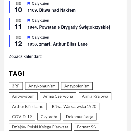
Wyróżnione
Cały dzień
SIE
10
1109. Bitwa nad Nakłem
Wyróżnione
Cały dzień
SIE
11
1944. Powstanie Brygady Świętokrzyskiej
Wyróżnione
Cały dzień
SIE
12
1956. zmarł: Arthur Bliss Lane
Zobacz kalendarz
TAGI
3RP
Antykomunizm
Antypolonizm
Antysystem
Armia Czerwona
Armia Krajowa
Arthur Bliss Lane
Bitwa Warszawska 1920
COVID-19
Czytadło
Dekomunizacja
Dziejów Polski Księga Pierwsza
Format S:\