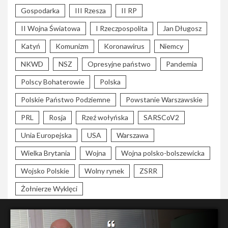
Gospodarka
III Rzesza
II RP
II Wojna Światowa
I Rzeczpospolita
Jan Długosz
Katyń
Komunizm
Koronawirus
Niemcy
NKWD
NSZ
Opresyjne państwo
Pandemia
Polscy Bohaterowie
Polska
Polskie Państwo Podziemne
Powstanie Warszawskie
PRL
Rosja
Rzeź wołyńska
SARSCoV2
Unia Europejska
USA
Warszawa
Wielka Brytania
Wojna
Wojna polsko-bolszewicka
Wojsko Polskie
Wolny rynek
ZSRR
Żołnierze Wyklęci