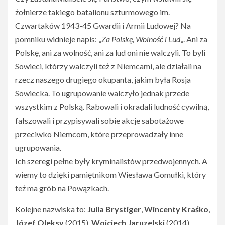
żołnierze takiego batalionu szturmowego im.
Czwartaków 1943-45 Gwardii i Armii Ludowej? Na
pomniku widnieje napis: „
Za Polskę, Wolność i Lud
„. Ani za
Polskę, ani za wolność, ani za lud oni nie walczyli. To byli
Sowieci, którzy walczyli też z Niemcami, ale działali na
rzecz naszego drugiego okupanta, jakim była Rosja
Sowiecka. To ugrupowanie walczyło jednak przede
wszystkim z Polską. Rabowali i okradali ludność cywilną,
fałszowali i przypisywali sobie akcje sabotażowe
przeciwko Niemcom, które przeprowadzały inne
ugrupowania.
Ich szeregi pełne były kryminalistów przedwojennych. A
wiemy to dzięki pamiętnikom Wiesława Gomułki, który
też ma grób na Powązkach.
Kolejne nazwiska to:
Julia Brystiger
,
Wincenty Kraśko
,
Józef Oleksy
(2015),
Wojciech Jaruzelski
(2014).