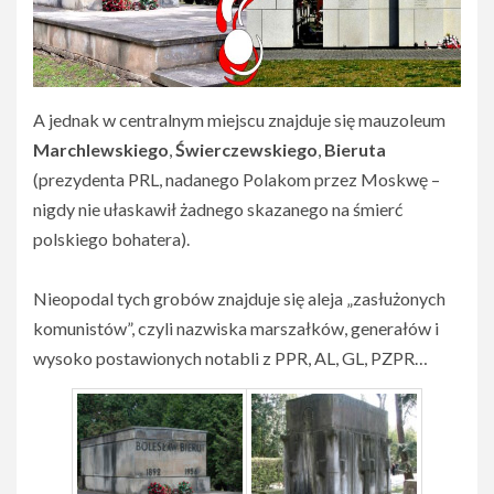
A jednak w centralnym miejscu znajduje się mauzoleum
Marchlewskiego
,
Świerczewskiego
,
Bieruta
(prezydenta PRL, nadanego Polakom przez Moskwę –
nigdy nie ułaskawił żadnego skazanego na śmierć
polskiego bohatera).
Nieopodal tych grobów znajduje się aleja „zasłużonych
komunistów”, czyli nazwiska marszałków, generałów i
wysoko postawionych notabli z PPR, AL, GL, PZPR…