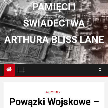
PAMIĘCI I
ŚWIADECTWA
ARTHURA BLISS LANE
Menu
główne
ARTYKUŁY
Powązki Wojskowe –