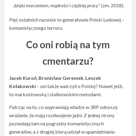
dzięki marzeniom, mądrości i ciężkiej pracy
” (zm. 2018).
Pięć ostatnich nazwisk to generałowie Polski Ludowej –
komunistycznego terroru.
Co oni robią na tym
cmentarzu?
Jacek Kuroń
,
Bronisław Geremek
,
Leszek
Kołakowski
– oni także walczyli o Polskę? Nawet jeśli,
to marksistowską i stalinowskimi metodami.
Patrząc na to, co wyprawiają władze w 3RP odnoszę
wrażenie, że mają rozdwojenie jaźni. Z jednej strony
pozwalają tam na pogrzeby komunistycznych
generałów, a z drugiej biorą udział w upamiętnianiu