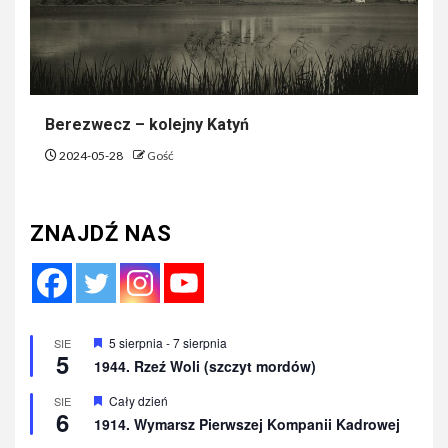
Berezwecz – kolejny Katyń
2024-05-28
Gość
ZNAJDŹ NAS
Wyróżnione
5 sierpnia
-
7 sierpnia
SIE
5
1944. Rzeź Woli (szczyt mordów)
Wyróżnione
Cały dzień
SIE
6
1914. Wymarsz Pierwszej Kompanii Kadrowej