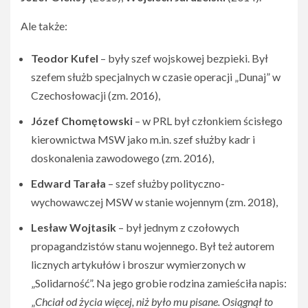
Ale także:
Teodor Kufel
– były szef wojskowej bezpieki. Był
szefem służb specjalnych w czasie operacji „Dunaj” w
Czechosłowacji (zm. 2016),
Józef Chomętowski
– w PRL był członkiem ścisłego
kierownictwa MSW jako m.in. szef służby kadr i
doskonalenia zawodowego (zm. 2016),
Edward Tarała
– szef służby polityczno-
wychowawczej MSW w stanie wojennym (zm. 2018),
Lesław Wojtasik
– był jednym z czołowych
propagandzistów stanu wojennego. Był też autorem
licznych artykułów i broszur wymierzonych w
„Solidarność”. Na jego grobie rodzina zamieściła napis:
„
Chciał od życia więcej, niż było mu pisane. Osiągnął to