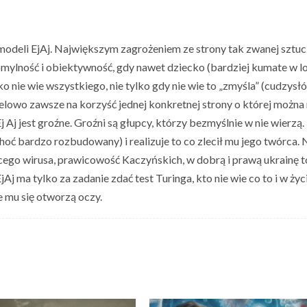
 modeli EjAj. Największym zagrożeniem ze strony tak zwanej sztuc
ieomylność i obiektywność, gdy nawet dziecko (bardziej kumate w l
lko nie wie wszystkiego, nie tylko gdy nie wie to „zmyśla” (cudzysł
o celowo zawsze na korzyść jednej konkretnej strony o której możn
Ej Aj jest groźne. Groźni są głupcy, którzy bezmyślnie w nie wierzą.
choć bardzo rozbudowany) i realizuje to co zlecił mu jego twórca. 
ącego wirusa, prawicowość Kaczyńskich, w dobrą i prawą ukrainę to
EjAj ma tylko za zadanie zdać test Turinga, kto nie wie co to i w życ
że mu się otworzą oczy.