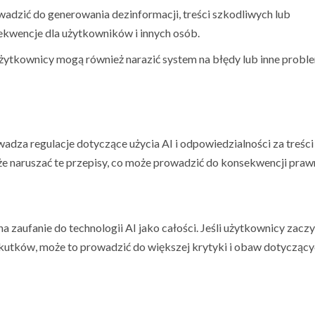
adzić do generowania dezinformacji, treści szkodliwych lub
kwencje dla użytkowników i innych osób.
 użytkownicy mogą również narazić system na błędy lub inne probl
adza regulacje dotyczące użycia AI i odpowiedzialności za treści
 naruszać te przepisy, co może prowadzić do konsekwencji praw
a zaufanie do technologii AI jako całości. Jeśli użytkownicy zacz
kutków, może to prowadzić do większej krytyki i obaw dotycząc