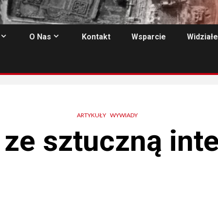
O Nas
Kontakt
Wsparcie
Widziałe
ARTYKUŁY
WYWIADY
ze sztuczną inte