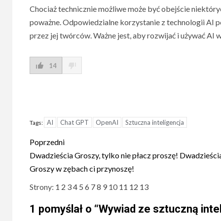
Chociaż technicznie możliwe może być obejście niektóry
poważne. Odpowiedzialne korzystanie z technologii AI 
przez jej twórców. Ważne jest, aby rozwijać i używać AI 
14
AI
Chat GPT
OpenAI
Sztuczna inteligencja
Tags:
Post
Poprzedni
navigation
Dwadzieścia Groszy, tylko nie płacz proszę! Dwadzieści
Groszy w zębach ci przynoszę!
Strony:
1
2
3
4
5
6
7
8
9
10
11
12
13
1 pomyślał o “
Wywiad ze sztuczną inte