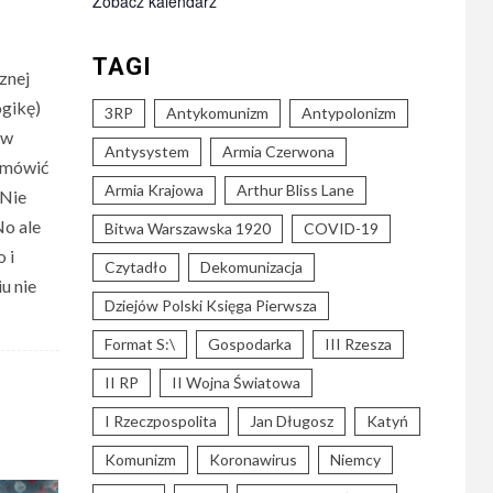
Zobacz kalendarz
TAGI
znej
ogikę)
3RP
Antykomunizm
Antypolonizm
ów
Antysystem
Armia Czerwona
a mówić
Armia Krajowa
Arthur Bliss Lane
 Nie
No ale
Bitwa Warszawska 1920
COVID-19
 i
Czytadło
Dekomunizacja
iu nie
Dziejów Polski Księga Pierwsza
Format S:\
Gospodarka
III Rzesza
II RP
II Wojna Światowa
I Rzeczpospolita
Jan Długosz
Katyń
Komunizm
Koronawirus
Niemcy