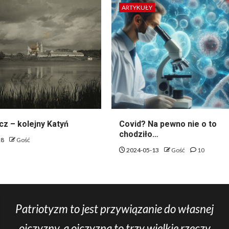
ARTYKUŁY
z – kolejny Katyń
Covid? Na pewno nie o to
chodziło…
28
Gość
2024-05-13
Gość
10
Patriotyzm to jest przywiązanie do własnej
ojczyzny, a ojczyzna to trzy wielkie rzeczy