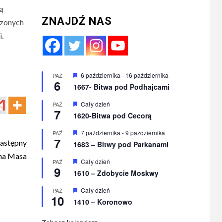
ą
ZNAJDŹ NAS
dzonych
i.
Wyróżnione
6 października
-
16 października
PAŹ
6
1667- Bitwa pod Podhajcami
Wyróżnione
Cały dzień
PAŹ
7
1620-Bitwa pod Cecorą
Wyróżnione
7 października
-
9 października
PAŹ
7
astępny
1683 – Bitwy pod Parkanami
na Masa
Wyróżnione
Cały dzień
PAŹ
9
1610 – Zdobycie Moskwy
Wyróżnione
Cały dzień
PAŹ
10
1410 – Koronowo