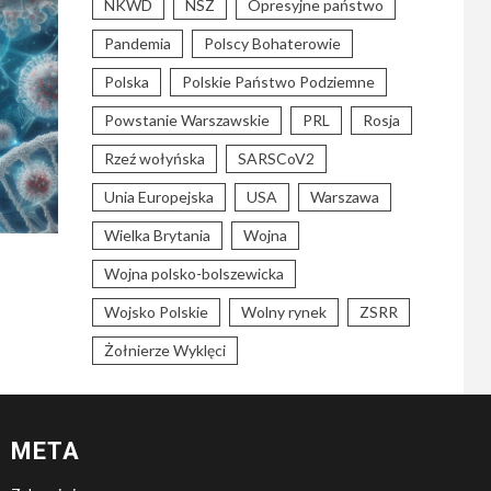
NKWD
NSZ
Opresyjne państwo
Pandemia
Polscy Bohaterowie
Polska
Polskie Państwo Podziemne
Powstanie Warszawskie
PRL
Rosja
Rzeź wołyńska
SARSCoV2
Unia Europejska
USA
Warszawa
Wielka Brytania
Wojna
Wojna polsko-bolszewicka
Wojsko Polskie
Wolny rynek
ZSRR
Żołnierze Wyklęci
META