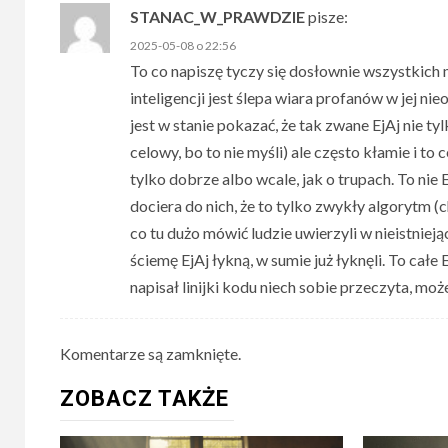
STANAC_W_PRAWDZIE
pisze:
2025-05-08 o 22:56
To co napiszę tyczy się dosłownie wszystkich
inteligencji jest ślepa wiara profanów w jej n
jest w stanie pokazać, że tak zwane EjAj nie ty
celowy, bo to nie myśli) ale często kłamie i t
tylko dobrze albo wcale, jak o trupach. To nie 
dociera do nich, że to tylko zwykły algorytm (
co tu dużo mówić ludzie uwierzyli w nieistniej
ściemę EjAj łykną, w sumie już łyknęli. To całe 
napisał linijki kodu niech sobie przeczyta, mo
Komentarze są zamknięte.
ZOBACZ TAKŻE