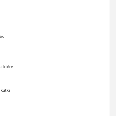
ków
i, które
skutki