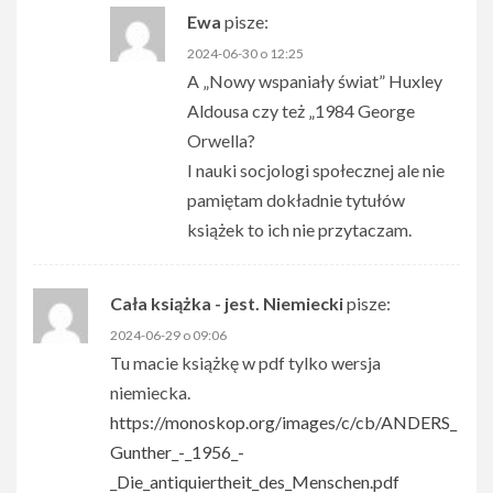
Ewa
pisze:
2024-06-30 o 12:25
A „Nowy wspaniały świat” Huxley
Aldousa czy też „1984 George
Orwella?
I nauki socjologi społecznej ale nie
pamiętam dokładnie tytułów
książek to ich nie przytaczam.
Cała książka - jest. Niemiecki
pisze:
2024-06-29 o 09:06
Tu macie książkę w pdf tylko wersja
niemiecka.
https://monoskop.org/images/c/cb/ANDERS_
Gunther_-_1956_-
_Die_antiquiertheit_des_Menschen.pdf