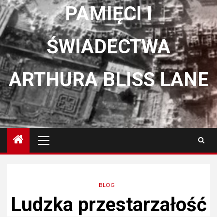
PAMIĘCI I
ŚWIADECTWA
ARTHURA BLISS LANE
Menu
główne
BLOG
Ludzka przestarzałość