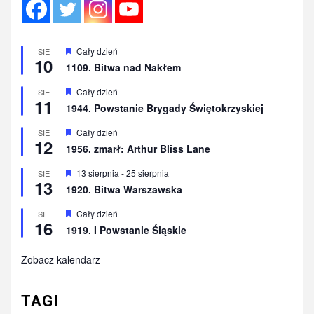
Wyróżnione
Cały dzień
SIE
10
1109. Bitwa nad Nakłem
Wyróżnione
Cały dzień
SIE
11
1944. Powstanie Brygady Świętokrzyskiej
Wyróżnione
Cały dzień
SIE
12
1956. zmarł: Arthur Bliss Lane
Wyróżnione
13 sierpnia
-
25 sierpnia
SIE
13
1920. Bitwa Warszawska
Wyróżnione
Cały dzień
SIE
16
1919. I Powstanie Śląskie
Zobacz kalendarz
TAGI