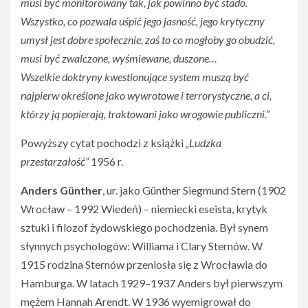
musi być monitorowany tak, jak powinno być stado.
Wszystko, co pozwala uśpić jego jasność, jego krytyczny
umysł jest dobre społecznie, zaś to co mogłoby go obudzić,
musi być zwalczone, wyśmiewane, duszone…
Wszelkie doktryny kwestionujące system muszą być
najpierw określone jako wywrotowe i terrorystyczne, a ci,
którzy ją popierają, traktowani jako wrogowie publiczni.”
Powyższy cytat pochodzi z książki
„Ludzka
przestarzałość”
1956 r.
Anders Günther
, ur. jako Günther Siegmund Stern (1902
Wrocław – 1992 Wiedeń) – niemiecki eseista, krytyk
sztuki i filozof żydowskiego pochodzenia. Był synem
słynnych psychologów: Williama i Clary Sternów. W
1915 rodzina Sternów przeniosła się z Wrocławia do
Hamburga. W latach 1929–1937 Anders był pierwszym
mężem Hannah Arendt. W 1936 wyemigrował do