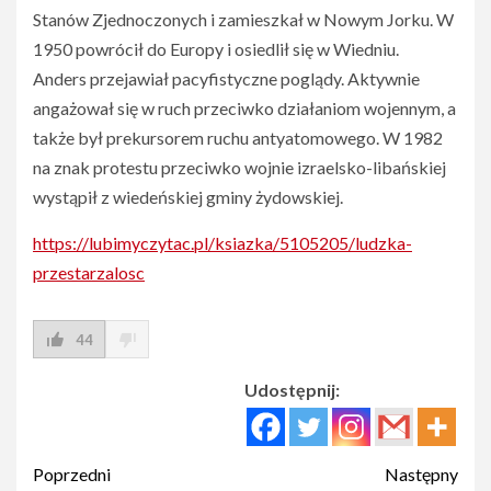
Stanów Zjednoczonych i zamieszkał w Nowym Jorku. W
1950 powrócił do Europy i osiedlił się w Wiedniu.
Anders przejawiał pacyfistyczne poglądy. Aktywnie
angażował się w ruch przeciwko działaniom wojennym, a
także był prekursorem ruchu antyatomowego. W 1982
na znak protestu przeciwko wojnie izraelsko-libańskiej
wystąpił z wiedeńskiej gminy żydowskiej.
https://lubimyczytac.pl/ksiazka/5105205/ludzka-
przestarzalosc
44
Udostępnij:
Post
Poprzedni
Następny