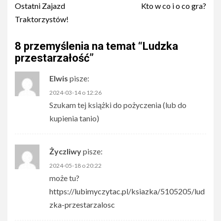
navigation
Ostatni Zajazd
Kto w co i o co gra?
Traktorzystów!
8 przemyślenia na temat “
Ludzka
przestarzałość
”
Elwis
pisze:
2024-03-14 o 12:26
Szukam tej książki do pożyczenia (lub do
kupienia tanio)
Życzliwy
pisze:
2024-05-18 o 20:22
może tu?
https://lubimyczytac.pl/ksiazka/5105205/lud
zka-przestarzalosc