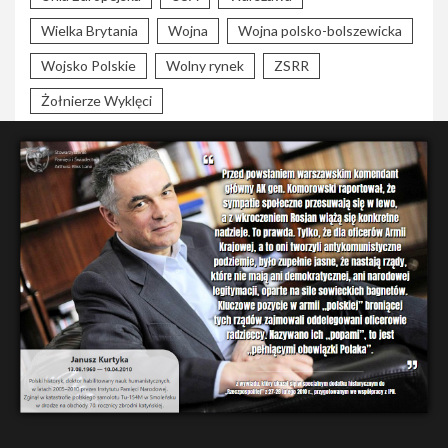
Wielka Brytania
Wojna
Wojna polsko-bolszewicka
Wojsko Polskie
Wolny rynek
ZSRR
Żołnierze Wyklęci