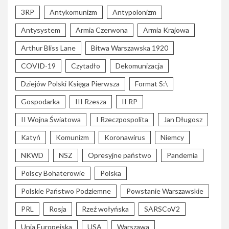
3RP
Antykomunizm
Antypolonizm
Antysystem
Armia Czerwona
Armia Krajowa
Arthur Bliss Lane
Bitwa Warszawska 1920
COVID-19
Czytadło
Dekomunizacja
Dziejów Polski Księga Pierwsza
Format S:\
Gospodarka
III Rzesza
II RP
II Wojna Światowa
I Rzeczpospolita
Jan Długosz
Katyń
Komunizm
Koronawirus
Niemcy
NKWD
NSZ
Opresyjne państwo
Pandemia
Polscy Bohaterowie
Polska
Polskie Państwo Podziemne
Powstanie Warszawskie
PRL
Rosja
Rzeź wołyńska
SARSCoV2
Unia Europejska
USA
Warszawa