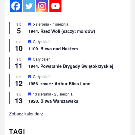
Wyróżnione
5 sierpnia
-
7 sierpnia
SIE
5
1944. Rzeź Woli (szczyt mordów)
Wyróżnione
Cały dzień
SIE
10
1109. Bitwa nad Nakłem
Wyróżnione
Cały dzień
SIE
11
1944. Powstanie Brygady Świętokrzyskiej
Wyróżnione
Cały dzień
SIE
12
1956. zmarł: Arthur Bliss Lane
Wyróżnione
13 sierpnia
-
25 sierpnia
SIE
13
1920. Bitwa Warszawska
Zobacz kalendarz
TAGI