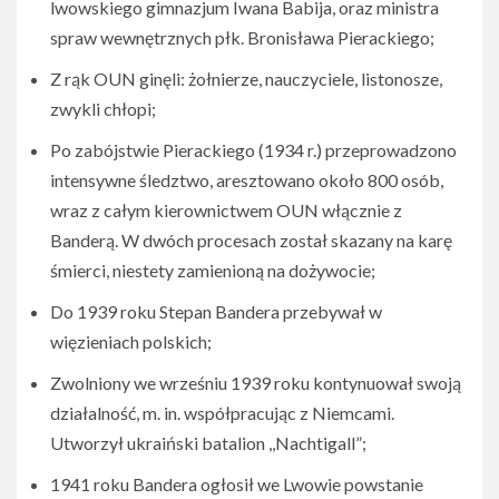
lwowskiego gimnazjum Iwana Babija, oraz ministra
spraw wewnętrznych płk. Bronisława Pierackiego;
Z rąk OUN ginęli: żołnierze, nauczyciele, listonosze,
zwykli chłopi;
Po zabójstwie Pierackiego (1934 r.) przeprowadzono
intensywne śledztwo, aresztowano około 800 osób,
wraz z całym kierownictwem OUN włącznie z
Banderą. W dwóch procesach został skazany na karę
śmierci, niestety zamienioną na dożywocie;
Do 1939 roku Stepan Bandera przebywał w
więzieniach polskich;
Zwolniony we wrześniu 1939 roku kontynuował swoją
działalność, m. in. współpracując z Niemcami.
Utworzył ukraiński batalion ,,Nachtigall”;
1941 roku Bandera ogłosił we Lwowie powstanie