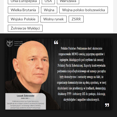
Unia Europejska
USA
Warszawa
Wielka Brytania
Wojna
Wojna polsko-bolszewicka
Wojsko Polskie
Wolny rynek
ZSRR
Żołnierze Wyklęci