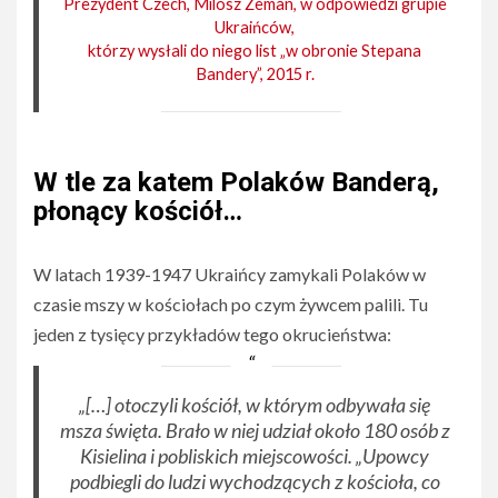
Prezydent Czech, Milosz Zeman, w odpowiedzi grupie
Ukraińców,
którzy wysłali do niego list „w obronie Stepana
Bandery”, 2015 r.
W tle za katem Polaków Banderą,
płonący kościół
…
W latach 1939-1947 Ukraińcy zamykali Polaków w
czasie mszy w kościołach po czym żywcem palili. Tu
jeden z tysięcy przykładów tego okrucieństwa:
„[…] otoczyli kościół, w którym odbywała się
msza święta. Brało w niej udział około 180 osób z
Kisielina i pobliskich miejscowości. „Upowcy
podbiegli do ludzi wychodzących z kościoła, co