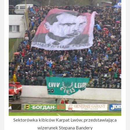
Sektorówka kibiców Karpat Lwów, przedstawiająca
wizerunek Stepana Bandery