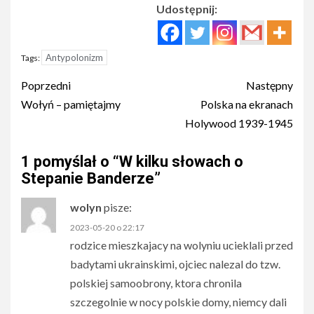
Udostępnij:
Antypolonizm
Tags:
Post
Poprzedni
Następny
navigation
Wołyń – pamiętajmy
Polska na ekranach
Holywood 1939-1945
1 pomyślał o “
W kilku słowach o
Stepanie Banderze
”
wolyn
pisze:
2023-05-20 o 22:17
rodzice mieszkajacy na wolyniu ucieklali przed
badytami ukrainskimi, ojciec nalezal do tzw.
polskiej samoobrony, ktora chronila
szczegolnie w nocy polskie domy, niemcy dali