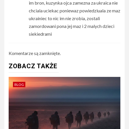
im bron, kuzynka ojca zamezna za ukraica nie
chciala uciekac poniewaz powiedziuala ze maz
ukrainiec to nic im nie zrobia, zostali
zamordowani pona jej maz i 2 malych dzieci
siekiedrami
Komentarze są zamknięte.
ZOBACZ TAKŻE
BLOG