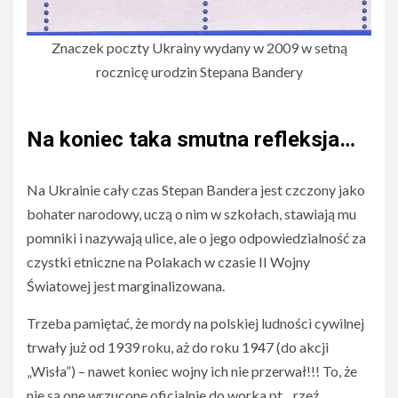
Znaczek poczty Ukrainy wydany w 2009 w setną
rocznicę urodzin Stepana Bandery
Na koniec taka smutna refleksja…
Na Ukrainie cały czas Stepan Bandera jest czczony jako
bohater narodowy, uczą o nim w szkołach, stawiają mu
pomniki i nazywają ulice, ale o jego odpowiedzialność za
czystki etniczne na Polakach w czasie II Wojny
Światowej jest marginalizowana.
Trzeba pamiętać, że mordy na polskiej ludności cywilnej
trwały już od 1939 roku, aż do roku 1947 (do akcji
„Wisła”) – nawet koniec wojny ich nie przerwał!!! To, że
nie są one wrzucone oficjalnie do worka pt. „rzeź