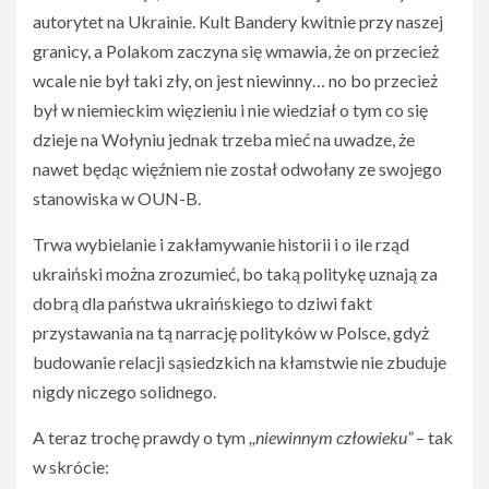
autorytet na Ukrainie. Kult Bandery kwitnie przy naszej
granicy, a Polakom zaczyna się wmawia, że on przecież
wcale nie był taki zły, on jest niewinny… no bo przecież
był w niemieckim więzieniu i nie wiedział o tym co się
dzieje na Wołyniu jednak trzeba mieć na uwadze, że
nawet będąc więźniem nie został odwołany ze swojego
stanowiska w OUN-B.
Trwa wybielanie i zakłamywanie historii i o ile rząd
ukraiński można zrozumieć, bo taką politykę uznają za
dobrą dla państwa ukraińskiego to dziwi fakt
przystawania na tą narrację polityków w Polsce, gdyż
budowanie relacji sąsiedzkich na kłamstwie nie zbuduje
nigdy niczego solidnego.
A teraz trochę prawdy o tym
,,niewinnym człowieku”
– tak
w skrócie: