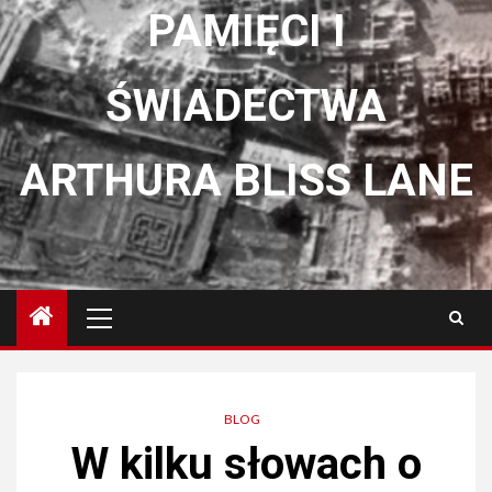
PAMIĘCI I
ŚWIADECTWA
ARTHURA BLISS LANE
Menu
główne
BLOG
W kilku słowach o