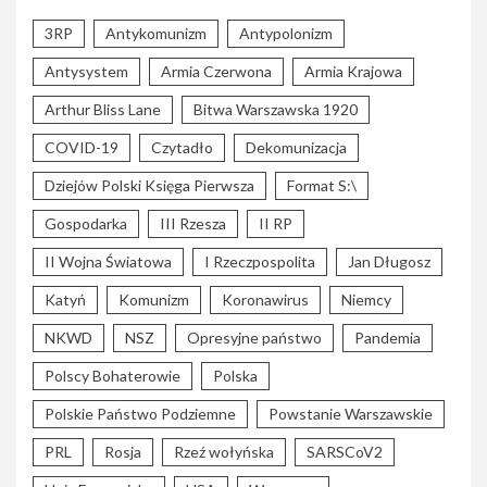
3RP
Antykomunizm
Antypolonizm
Antysystem
Armia Czerwona
Armia Krajowa
Arthur Bliss Lane
Bitwa Warszawska 1920
COVID-19
Czytadło
Dekomunizacja
Dziejów Polski Księga Pierwsza
Format S:\
Gospodarka
III Rzesza
II RP
II Wojna Światowa
I Rzeczpospolita
Jan Długosz
Katyń
Komunizm
Koronawirus
Niemcy
NKWD
NSZ
Opresyjne państwo
Pandemia
Polscy Bohaterowie
Polska
Polskie Państwo Podziemne
Powstanie Warszawskie
PRL
Rosja
Rzeź wołyńska
SARSCoV2