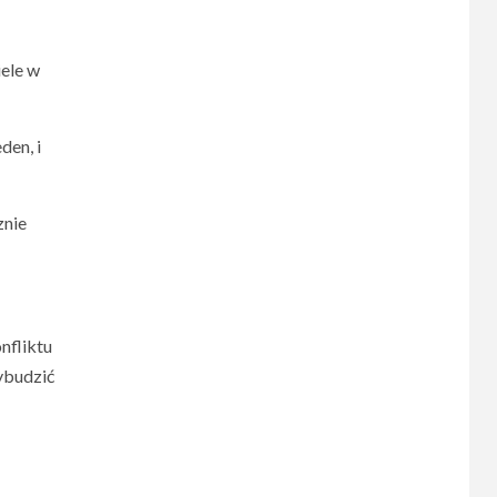
iele w
den, i
znie
nfliktu
ybudzić