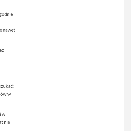
zgodnie
ie nawet
ez
szukać;
ędów w
i w
t nie