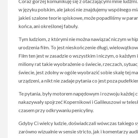
Coraz gorzej komunikuję się z otaczającymi mnie ludźmi
w języku polskim, ale jakoś nie znajdujemy wspólnego mi
jakieś szalone teorie spiskowe, może popadliśmy w paranoj
końca, ani określonej fabuły.
Tym ludziom, z którymi nie można nawiązać niczym w hip
urodzenia film. To jest nieskończenie długi, wielowątko
Film ten jest w zasadzie o wszystkim i niczym, o każdym i 
miliony rat takie wyobrażenie o świecie, rzeczach, sytuac
świecie, jest zdolny w ogóle wyobrazić sobie skalę tej m
urządzeni, a nikt nie zadaje pytania co jest poza pudełkie
Te pytania, były motorem napędowym i rozwoju każdej cywi
nakazywały spojrzeć Kopernikowi i Galileuszowi w telesk
czasem przy odkrywaniu penicyliny.
Gdyby Ci wielcy ludzie, doświadczali wówczas takiego s
zarówno wizualnie w sensie stricto, jak i komentarzy au