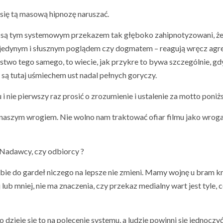
 się tą masową hipnozę naruszać.
zy są tym systemowym przekazem tak głęboko zahipnotyzowani, że
z jedynym i słusznym poglądem czy dogmatem – reagują wręcz agre
two tego samego, to wiecie, jak przykre to bywa szczególnie, gd
 są tutaj uśmiechem ust nadal pełnych goryczy.
i nie pierwszy raz prosić o zrozumienie i ustalenie za motto poniż
są naszym wrogiem. Nie wolno nam traktować ofiar filmu jako wroga
? Nadawcy, czy odbiorcy ?
ie do gardeł niczego na lepsze nie zmieni. Mamy wojnę u bram kra
ub mniej, nie ma znaczenia, czy przekaz medialny wart jest tyle, 
o dzieje się to na polecenie systemu, a ludzie powinni się jednoczy