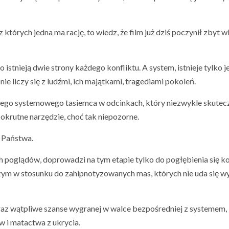
 z których jedna ma rację, to wiedz, że film już dziś poczynił zbyt w
 istnieją dwie strony każdego konfliktu. A system, istnieje tylko je
 nie liczy się z ludźmi, ich majątkami, tragediami pokoleń.
e tego systemowego tasiemca w odcinkach, który niezwykle skutec
 okrutne narzędzie, choć tak niepozorne.
z Państwa.
h poglądów, doprowadzi na tym etapie tylko do pogłębienia się ko
czym w stosunku do zahipnotyzowanych mas, których nie uda się w
oraz wątpliwe szanse wygranej w walce bezpośredniej z systemem,
w i matactwa z ukrycia.