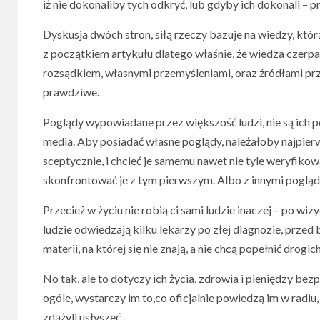
iż nie dokonaliby tych odkryć, lub gdyby ich dokonali – p
Dyskusja dwóch stron, siłą rzeczy bazuje na wiedzy, któ
z początkiem artykułu dlatego właśnie, że wiedza czerp
rozsądkiem, własnymi przemyśleniami, oraz źródłami prz
prawdziwe.
Poglądy wypowiadane przez większość ludzi, nie są ich
media. Aby posiadać własne poglądy, należałoby najpier
sceptycznie, i chcieć je samemu nawet nie tyle weryfikow
skonfrontować je z tym pierwszym. Albo z innymi pogląda
Przecież w życiu nie robią ci sami ludzie inaczej – po wi
ludzie odwiedzają kilku lekarzy po złej diagnozie, przed
materii, na której się nie znają, a nie chcą popełnić drogi
No tak, ale to dotyczy ich życia, zdrowia i pieniędzy bezp
ogóle, wystarczy im to,co oficjalnie powiedzą im w radi
zdążyli usłyszeć.