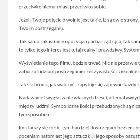
przeciwko niemu, miast przeciwko sobie.
Jeżeli Twoje pojęcie o wojnie jest takie, iż są dwie strony,
Twoim postrzeganiu.
Tak samo, jak istnieje opozycja i partia rządząca, tak samo
to tylko jego interes jest tutaj realny i prawdziwy. System
Wyświetlanie tego filmu, będzie trwać. Nic nie przerwi
zaburza ludziom postrzeganie rzeczywistości. Genialne i
Jak się bronić, jak walczyć , zapytuje się zapewne każdy 
Nadawanie i wygłaszanie własnych treści, alternatywnyc
między ludźmi. Symboliczne ilości przebudzonych są ni
tym sposobem.
Im starszy się robię, tym bardziej dostrzegam bezsens 
doceniam natomiast jego sztuczki, i jego sposoby oszust