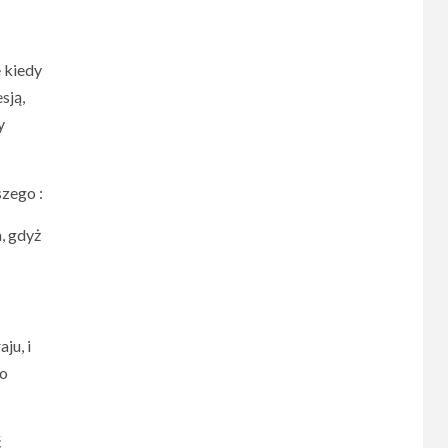
 kiedy
sją,
y
szego :
, gdyż
ju, i
co
ć