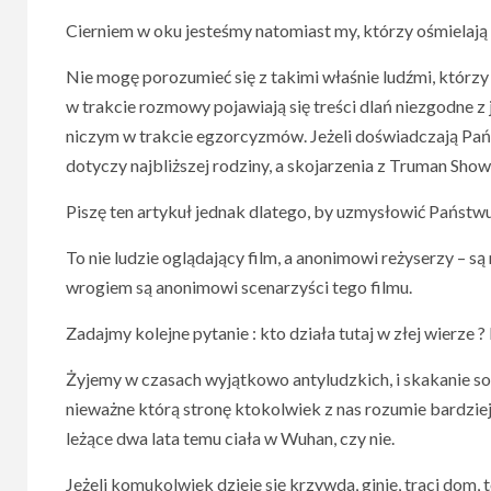
Cierniem w oku jesteśmy natomiast my, którzy ośmielają
Nie mogę porozumieć się z takimi właśnie ludźmi, któr
w trakcie rozmowy pojawiają się treści dlań niezgodne 
niczym w trakcie egzorcyzmów. Jeżeli doświadczają Pańs
dotyczy najbliższej rodziny, a skojarzenia z Truman Show
Piszę ten artykuł jednak dlatego, by uzmysłowić Państwu 
To nie ludzie oglądający film, a anonimowi reżyserzy – 
wrogiem są anonimowi scenarzyści tego filmu.
Zadajmy kolejne pytanie : kto działa tutaj w złej wierze 
Żyjemy w czasach wyjątkowo antyludzkich, i skakanie sob
nieważne którą stronę ktokolwiek z nas rozumie bardziej l
leżące dwa lata temu ciała w Wuhan, czy nie.
Jeżeli komukolwiek dzieje się krzywda, ginie, traci dom, t