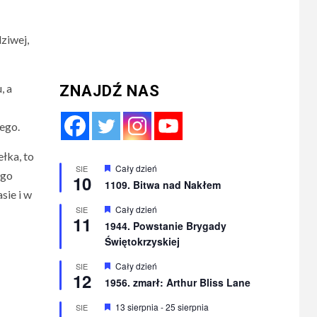
ziwej,
, a
ZNAJDŹ NAS
iego.
ełka, to
Wyróżnione
Cały dzień
SIE
ego
10
1109. Bitwa nad Nakłem
sie i w
Wyróżnione
Cały dzień
SIE
11
1944. Powstanie Brygady
Świętokrzyskiej
Wyróżnione
Cały dzień
SIE
12
1956. zmarł: Arthur Bliss Lane
Wyróżnione
13 sierpnia
-
25 sierpnia
SIE