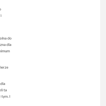
o
i
dolna do
zna dla
inimum
wierze
 dla
li ta
 tym. I