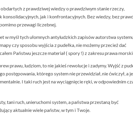
i obdartych z prawdziwej wiedzy o prawdziwym stanie rzeczy,
 konsolidacyjnych, jak i konfrontacyjnych. Bez wiedzy, bez prawd
 pomimo przewagi liczebnej.
wet w myśl tych ułomnych antyludzkich zapisów autorstwa systemu
i mapy czy sposobu wyjścia z pudełka, nie możemy przecież dać
ecałem Państwu jeszcze materiał ( spory !) z zakresu prawa morsk
brew prawu, ludziom, to nie jakieś rewolucje i zadymy. Wyjść z pud
go postępowania, którego system nie przewidział, nie ćwiczył, a j
 mentalnie. I taki ruch jest na wyciągnięcie ręki, w odpowiednim cza
sty, tani ruch, unieruchomi system, a państwa przestaną być
jący aktualnie wiele państw, w tym i Twoje.