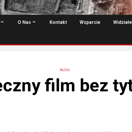
O Nas
Kontakt
Wsparcie
Widziałe
BLOG
czny film bez ty