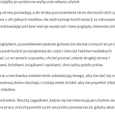
rzejąłby je system na wyłącznie własny użytek.
rą strony posiadają, a do braku porozumienia stron dochodzi dziś 
ana z oficjalnych mediów, nie wytrzymuje konfrontacji ze zdrowym
edstawiającymi inne wersje wydarzeń i inne poglądy, niekonieczn
 poglądami, a powieleniem jedynie gotowców dostarczonych im prz
w podchodzić przynajmniej do części chociaż faktów medialnych
ać, co w ramach szacunku, chcieć poznać zdanie drugiej strony i
mi, źródłami, książkami i opiniami, chociażby publicystów.
zycie u mechanika wielokrotnie odwiedzają innego, aby nie dać się o
 budową domu słuchają i czytają wiele źródeł, aby nie popełnić bł
ch błędów.
ośrednio. Resztą zagadnień, ludzie się nie interesują ani zbytnio an
u, w pracy zresztą powtórzą im wszystko powtarzacze, gdyby akura