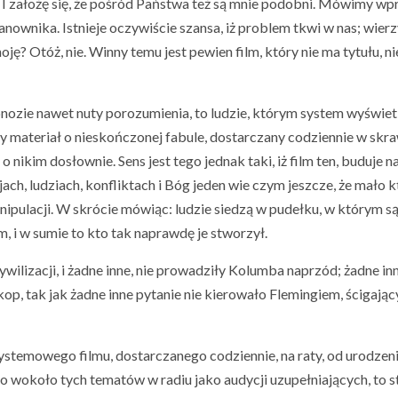
. I założę się, że pośród Państwa też są mnie podobni. Mówimy w
anownika. Istnieje oczywiście szansa, iż problem tkwi w nas; wie
ę? Otóż, nie. Winny temu jest pewien film, który nie ma tytułu, ni
nozie nawet nuty porozumienia, to ludzie, którym system wyświet
wy materiał o nieskończonej fabule, dostarczany codziennie w skr
o nikim dosłownie. Sens jest tego jednak taki, iż film ten, buduje n
jach, ludziach, konfliktach i Bóg jeden wie czym jeszcze, że mało k
anipulacji. W skrócie mówiąc: ludzie siedzą w pudełku, w którym s
m, i w sumie to kto tak naprawdę je stworzył.
lizacji, i żadne inne, nie prowadziły Kolumba naprzód; żadne inn
op, tak jak żadne inne pytanie nie kierowało Flemingiem, ścigając
ystemowego filmu, dostarczanego codziennie, na raty, od urodzeni
dio wokoło tych tematów w radiu jako audycji uzupełniających, to 