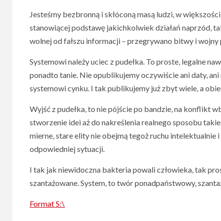
Jesteśmy bezbronną i skłóconą masą ludzi, w większośc
stanowiącej podstawę jakichkolwiek działań naprzód, tak
wolnej od fałszu informacji – przegrywano bitwy i wojny
Systemowi należy uciec z pudełka. To proste, legalne na
ponadto tanie. Nie opublikujemy oczywiście ani daty, an
systemowi cynku. I tak publikujemy już zbyt wiele, a obi
Wyjść z pudełka, to nie pójście po bandzie, na konflikt w
stworzenie idei aż do nakreślenia realnego sposobu takie
mierne, stare elity nie obejmą tegoż ruchu intelektualnie i
odpowiedniej sytuacji.
I tak jak niewidoczna bakteria powali człowieka, tak pro
szantażowane. System, to twór ponadpaństwowy, szantażu
Format S:\