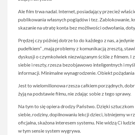
Ale film trwa nadal. Internet, posiadający przecież właśc
publikowania własnych poglądów i tez. Zablokowanie, kne
skazanie na utratę konta bez możliwości odwołania, doty
Prędzej czy później dotrze to do każdego z nas, a jedynie
pudełkiem” , mają problemy z komunikacją zresztą, stawia
dyskusji o czymkolwiek niezwiązanym ściśle z filmem. I z
siebie i reszty, rzesza bezobjawowo inteligentnych i m
informacji. Minimalne wynagrodzenie. Obiekt pożądania
Jest to wielomilionowa rzesza całkiem porządnych, dobry
żyją na podstawie filmu, nie zdając sobie z tego sprawy.
Na tym to się opiera drodzy Państwo. Dzięki sztuczkom 
siebie, rodziny, dopilnowaniu lekcji dzieci, istniejemy w rz
oficjalna, skażona interesem systemu. Nie widzą Ci ludzi
w tym sensie system wygrywa.