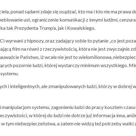
iciela, ponad sądami zdaje się osądzać, kto ma i kto nie ma prawa d
blowanie ust, ograniczenie komunikacji z innymi ludźmi, cenzura 
ka tak Prezydenta Trump’a, jak i Kowalskiego.
 Ci wyrwani z hipnozy, oraz zadający sobie to pytanie „co jest poza
jącą film na równi z rzeczywistością, która nie jest zwyczajnie z
auważcie Państwo, iż wcale nie jest to wielomilionowa, niebezpiec
yślących pozornie ludzi, której wystarczy minimum wszystkiego. M
 systemu.
ch i inteligentnych, ale zmanipulowanych ludzi, którzy w dobrej 
i manipulacjom systemu, zagonieniu ludzi do pracy kosztem czasu
eczywistości, w której do ludzi nie dotrze już informacja inna, aniże
e w tym niebezpieczeństwa, a zatem nie widzą też potrzeby walki z