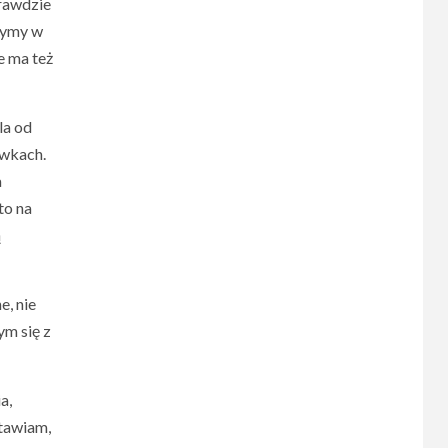
prawdzie
rzymy w
e ma też
la od
awkach.
a
to na
ą
e, nie
ym się z
a,
stawiam,