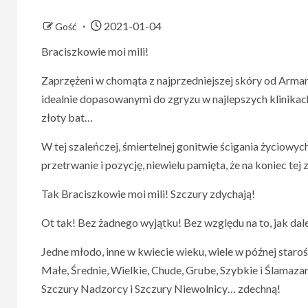
2021-01-04
Gość
Braciszkowie moi mili!
Zaprzężeni w chomąta z najprzedniejszej skóry od Arma
idealnie dopasowanymi do zgryzu w najlepszych klinikac
złoty bat…
W tej szaleńczej, śmiertelnej gonitwie ścigania życiowy
przetrwanie i pozycję, niewielu pamięta, że na koniec te
Tak Braciszkowie moi mili! Szczury zdychają!
Ot tak! Bez żadnego wyjątku! Bez względu na to, jak dal
Jedne młodo, inne w kwiecie wieku, wiele w późnej staro
Małe, Średnie, Wielkie, Chude, Grube, Szybkie i Ślamaz
Szczury Nadzorcy i Szczury Niewolnicy… zdechną!