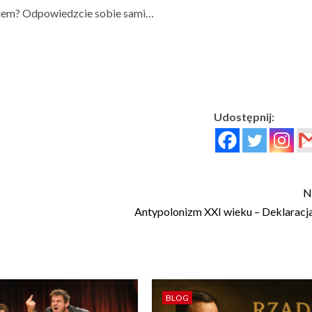
niem? Odpowiedzcie sobie sami…
Udostępnij:
N
Antypolonizm XXI wieku – Deklaracj
BLOG