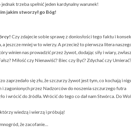
 jednak trzeba spełnić jeden kardynalny warunek!
m jakim stworzył go Bóg!
órcy!
Czy zdajecie sobie sprawę z doniosłości tego faktu i konse
 a jeszcze mniej w to wierzy. A przecież to pierwsza litera naszeg
óry winien nas prowadzić przez żywot, dodając siły i wiary, zwłas
 Fałsz? Miłość czy Nienawiść? Biec czy Być? Zdychać czy Umierać
o zaprzedało się złu, że szczurzy żywot jest tym, co kochają i nig
ych i zagonionych przez Nadzorców do noszenia szczurzego futra
ło i wrócić do źródła. Wrócić do tego co dał nam Stwórca. Do Wo
, którzy wiedzą i wierzą i próbują!
iemnogród, że zacofanie…