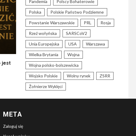
Pandemia
Polscy Bohaterowie
Polska
Polskie Państwo Podziemne
Powstanie Warszawskie
PRL
Rosja
Rzeź wołyńska
SARSCoV2
Unia Europejska
USA
Warszawa
Wielka Brytania
Wojna
 jest
Wojna polsko-bolszewicka
Wojsko Polskie
Wolny rynek
ZSRR
Żołnierze Wyklęci
META
Zaloguj się