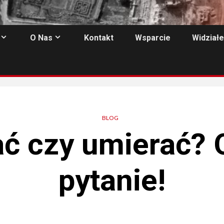
O Nas
Kontakt
Wsparcie
Widziałe
BLOG
ć czy umierać? O
pytanie!