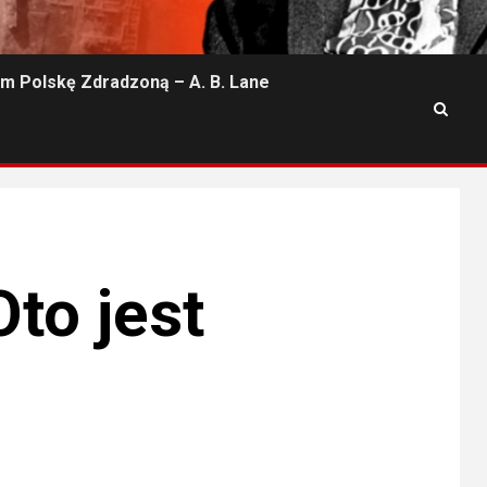
m Polskę Zdradzoną – A. B. Lane
to jest