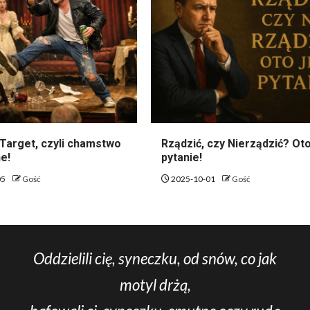
Target, czyli chamstwo
Rządzić, czy Nierządzić? Oto
e!
pytanie!
05
Gość
2025-10-01
Gość
Oddzielili cię, syneczku, od snów, co jak
motyl drżą,