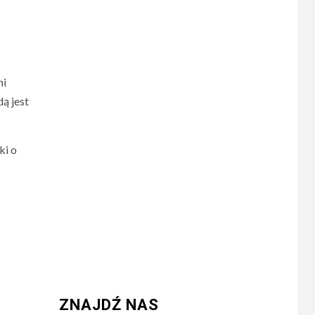
mi
ą jest
ki o
ZNAJDŹ NAS