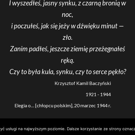
I wyszedłeś, jasny synku, z czarną bronią w
noc,
i poczułeś, jak się jeży w dźwięku minut —
zło.
Zanim padłeś, jeszcze ziemię przeżegnałeś
ręką.
Czy to była kula, synku, czy to serce pękło?
Krzysztof Kamil Baczyński
1921 - 1944
Elegia o… [chłopcu polskim], 20 marzec 1944 r.
zyć usługi na najwyższym poziomie. Dalsze korzystanie ze strony oznacz
arzyszenie Pamięci i Świadectwa A. B. Lane
|
Newsium
przez AF 