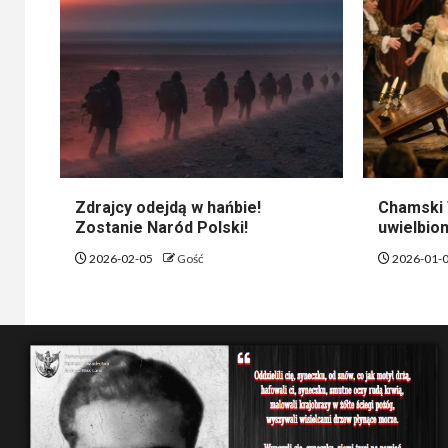
Zdrajcy odejdą w hańbie!
Chamski 
Zostanie Naród Polski!
uwielbion
2026-02-05
Gość
2026-01-