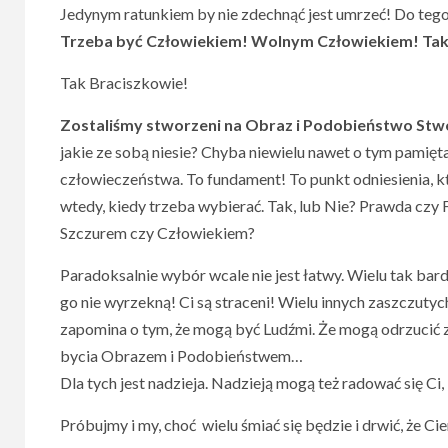
Jedynym ratunkiem by nie zdechnąć jest umrzeć! Do tego
Trzeba być Człowiekiem! Wolnym Człowiekiem! Taki
Tak Braciszkowie!
Zostaliśmy stworzeni na Obraz i Podobieństwo Stw
jakie ze sobą niesie? Chyba niewielu nawet o tym pamięta,
człowieczeństwa. To fundament! To punkt odniesienia, kt
wtedy, kiedy trzeba wybierać. Tak, lub Nie? Prawda czy
Szczurem czy Człowiekiem?
Paradoksalnie wybór wcale nie jest łatwy. Wielu tak bardz
go nie wyrzekną! Ci są straceni! Wielu innych zaszczut
zapomina o tym, że mogą być Ludźmi. Że mogą odrzucić z
bycia Obrazem i Podobieństwem…
Dla tych jest nadzieja. Nadzieją mogą też radować się Ci
Próbujmy i my, choć wielu śmiać się będzie i drwić, że C