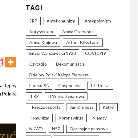
TAGI
3RP
Antykomunizm
Antypolonizm
Antysystem
Armia Czerwona
Armia Krajowa
Arthur Bliss Lane
Bitwa Warszawska 1920
COVID-19
Czytadło
Dekomunizacja
Dziejów Polski Księga Pierwsza
astępny
Format S:\
Gospodarka
III Rzesza
a Polaka
II RP
II Wojna Światowa
I Rzeczpospolita
Jan Długosz
Katyń
Komunizm
Koronawirus
Niemcy
NKWD
NSZ
Opresyjne państwo