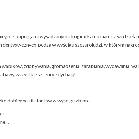
niego, z popręgami wysadzanymi drogimi kamieniami, z wędzidła
h dentystycznych, pędzą w wyścigu szczuroludzi, w którym nagrod
ch wabików, zdobywania, gromadzenia, zarabiania, wydawania, wal
j zabawy wszystkie szczury zdychają!
eko dobiegną i ile fantów w wyścigu zbiorą…
ści…
arne…