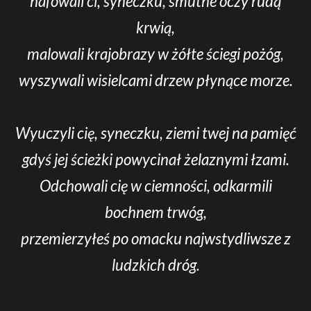
hafowali ci, syneczku, smutne oczy rudą
krwią,
malowali krajobrazy w żółte ściegi pożóg,
wyszywali wisielcami drzew płynące morze.
Wyuczyli cię, syneczku, ziemi twej na pamięć
gdyś jej ścieżki powycinał żelaznymi łzami.
Odchowali cię w ciemności, odkarmili
bochnem trwóg,
przemierzyłeś po omacku najwstydliwsze z
ludzkich dróg.