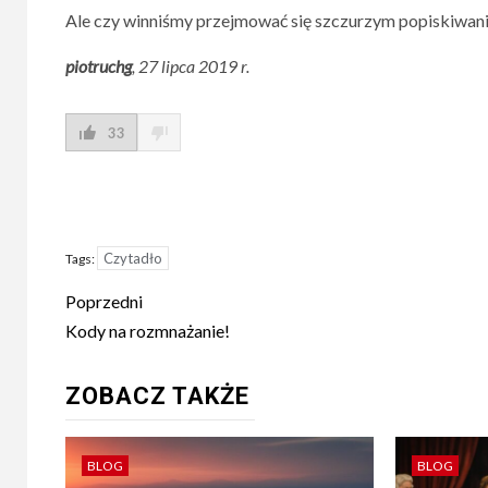
Ale czy winniśmy przejmować się szczurzym popiskiwa
piotruchg
, 27 lipca 2019 r.
33
Czytadło
Tags:
Post
Poprzedni
navigation
Kody na rozmnażanie!
ZOBACZ TAKŻE
BLOG
BLOG