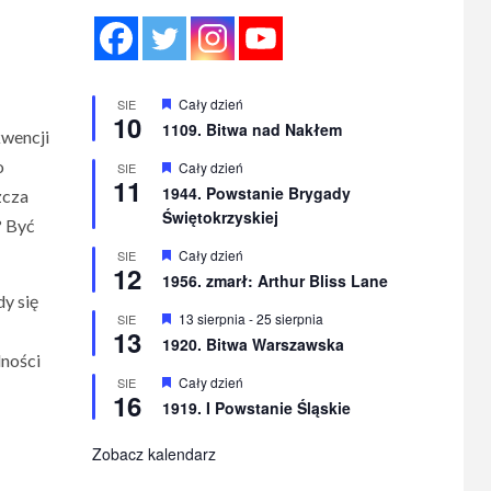
Wyróżnione
Cały dzień
SIE
10
1109. Bitwa nad Nakłem
kwencji
o
Wyróżnione
Cały dzień
SIE
11
1944. Powstanie Brygady
zcza
Świętokrzyskiej
? Być
Wyróżnione
Cały dzień
SIE
12
1956. zmarł: Arthur Bliss Lane
dy się
Wyróżnione
13 sierpnia
-
25 sierpnia
SIE
13
1920. Bitwa Warszawska
lności
Wyróżnione
Cały dzień
SIE
16
1919. I Powstanie Śląskie
Zobacz kalendarz