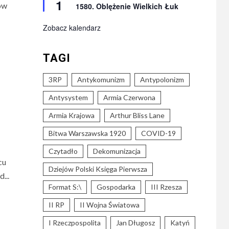
1
ów
1580. Oblężenie Wielkich Łuk
Zobacz kalendarz
TAGI
3RP
Antykomunizm
Antypolonizm
Antysystem
Armia Czerwona
Armia Krajowa
Arthur Bliss Lane
Bitwa Warszawska 1920
COVID-19
Czytadło
Dekomunizacja
cu
Dziejów Polski Księga Pierwsza
...
Format S:\
Gospodarka
III Rzesza
II RP
II Wojna Światowa
I Rzeczpospolita
Jan Długosz
Katyń