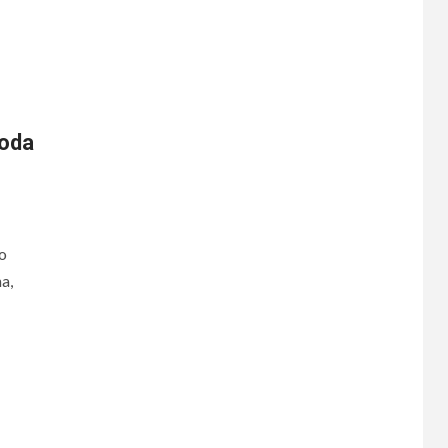
koda
o
a,