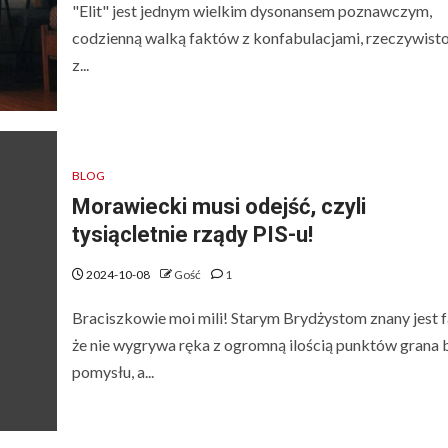
"Elit" jest jednym wielkim dysonansem poznawczym,
codzienną walką faktów z konfabulacjami, rzeczywisto
z...
BLOG
Morawiecki musi odejść, czyli
tysiącletnie rządy PIS-u!
2024-10-08
Gość
1
Braciszkowie moi mili! Starym Brydżystom znany jest f
że nie wygrywa ręka z ogromną ilością punktów grana 
pomysłu, a...