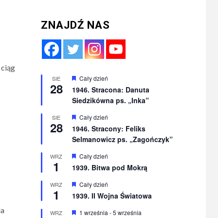
ZNAJDŹ NAS
 ciąg
Wyróżnione
Cały dzień
SIE
28
1946. Stracona: Danuta
Siedzikówna ps. „Inka”
Wyróżnione
Cały dzień
SIE
28
1946. Stracony: Feliks
Selmanowicz ps. „Zagończyk”
Wyróżnione
Cały dzień
WRZ
1
1939. Bitwa pod Mokrą
Wyróżnione
Cały dzień
WRZ
1
1939. II Wojna Światowa
da
Wyróżnione
1 września
-
5 września
WRZ