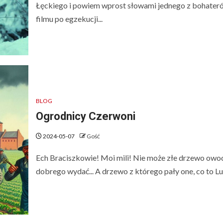
Łęckiego i powiem wprost słowami jednego z bohater
filmu po egzekucji...
BLOG
Ogrodnicy Czerwoni
2024-05-07
Gość
Ech Braciszkowie! Moi mili! Nie może złe drzewo owo
dobrego wydać... A drzewo z którego pały one, co to Lud