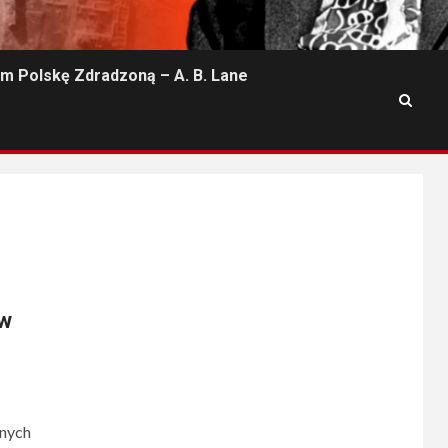
m Polskę Zdradzoną – A. B. Lane
 w
onych