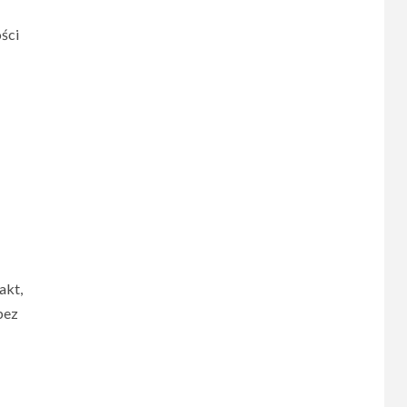
ści
akt,
bez