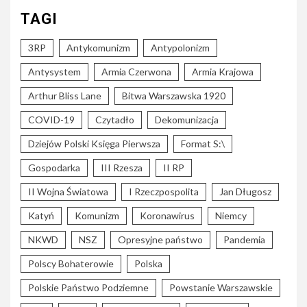
TAGI
3RP
Antykomunizm
Antypolonizm
Antysystem
Armia Czerwona
Armia Krajowa
Arthur Bliss Lane
Bitwa Warszawska 1920
COVID-19
Czytadło
Dekomunizacja
Dziejów Polski Księga Pierwsza
Format S:\
Gospodarka
III Rzesza
II RP
II Wojna Światowa
I Rzeczpospolita
Jan Długosz
Katyń
Komunizm
Koronawirus
Niemcy
NKWD
NSZ
Opresyjne państwo
Pandemia
Polscy Bohaterowie
Polska
Polskie Państwo Podziemne
Powstanie Warszawskie