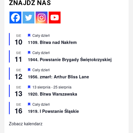
ZNAJDŹ NAS
Wyróżnione
Cały dzień
SIE
10
1109. Bitwa nad Nakłem
Wyróżnione
Cały dzień
SIE
11
1944. Powstanie Brygady Świętokrzyskiej
Wyróżnione
Cały dzień
SIE
12
1956. zmarł: Arthur Bliss Lane
Wyróżnione
13 sierpnia
-
25 sierpnia
SIE
13
1920. Bitwa Warszawska
Wyróżnione
Cały dzień
SIE
16
1919. I Powstanie Śląskie
Zobacz kalendarz