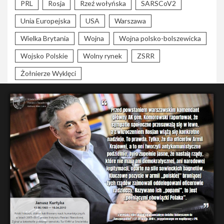
PRL
Rosja
Rzeź wołyńska
SARSCoV2
Unia Europejska
USA
Warszawa
Wielka Brytania
Wojna
Wojna polsko-bolszewicka
Wojsko Polskie
Wolny rynek
ZSRR
Żołnierze Wyklęci