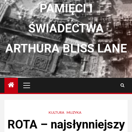
PAMIĘCI I
ŚWIADECTWA
ARTHURA BLISS LANE
Menu
główne
KULTURA
MUZYKA
ROTA – najsłynniejszy