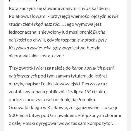
Rota zaczyna się słowami znanymi chyba każdemu
Polakowi, słowami – przysięgą wierności ojczyźnie:
Nie
rzucim ziemi skąd nasz ród….
Jego wymowa jest
jednoznaczna: zniewolony lud musi bronić
Ducha
polskości
do chwili, gdy
się rozpadnie w proch i pył /
Krzyżacka zawierucha
, gdy zwycięstwo będzie
niepodważalne i ostateczne.
Trzy zwrotki wiersza należą do
kanonu polskich pieśni
patriotycznych
pod tym samym tytułem, do której
muzykę napisał Feliks Nowowiejski. Pierwszy raz
została wykonana publicznie 15 lipca 1910 roku,
podczas uroczystości odsłonięcia Pomnika
Grunwaldzkiego w Krakowie, zorganizowanej z okazji
500-lecia bitwy pod Grunwaldem. Połączonymi chórami
z całej Polski dyrygował wówczas sam kompozytor.