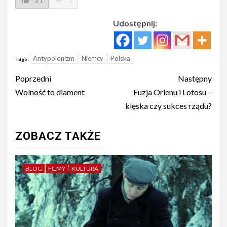
21
1
Udostępnij:
Antypolonizm
Niemcy
Polska
Tags:
Post
Poprzedni
Następny
navigation
Wolność to diament
Fuzja Orlenu i Lotosu –
klęska czy sukces rządu?
ZOBACZ TAKŻE
BLOG
FILMY
KULTURA