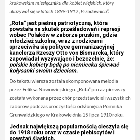
krakowskim miesięczniku dla kobiet wiejskich, który
ukazywał się w latach 1899-1912 „Przodownica”.
„Rota” jest pieśnią patriotyczną, która
powstała na skutek prześladowań i represji
wobec Polaków w zaborze pruskim, gdzie
młodzież szkolna, wraz z rodzicami
sprzeciwiła się polityce germanizacyjnej
kanclerza Rzeszy Otto von Bismarcka, który
zapowiadał wyzywająco i bezczelnie, że:
polskie kobiety będą po niemiecku śpiewać
kołysanki swoim dzieciom.
Do tekstu wiersza została skomponowana melodia
przez Feliksa Nowowiejskiego. „Rota” po raz pierwszy
została wykonana przez chór przedstawicieli wszystkich
zaborów podczas uroczystości odsłonięcia Pomnika
Grunwaldzkiego w Krakowie dnia 15 lipca 1910 roku.
Jednak największą popularnością cieszyła się
do 1918 roku oraz w czasie plebiscytów i
powstań śląskich.