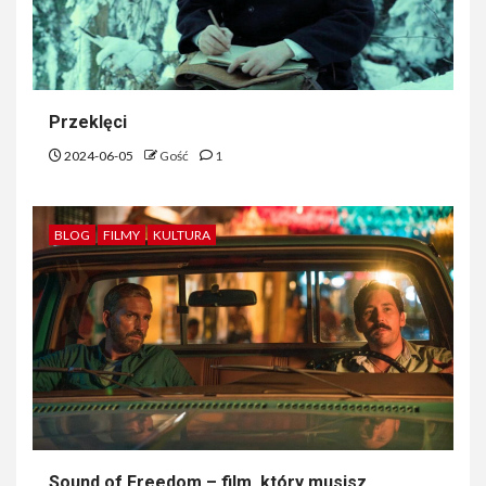
Przeklęci
2024-06-05
Gość
1
BLOG
FILMY
KULTURA
Sound of Freedom – film, który musisz