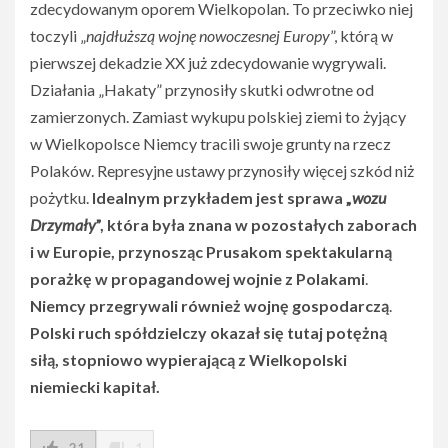
zdecydowanym oporem Wielkopolan. To przeciwko niej
toczyli „
najdłuższą wojnę nowoczesnej Europy
”, którą w
pierwszej dekadzie XX już zdecydowanie wygrywali.
Działania „Hakaty” przynosiły skutki odwrotne od
zamierzonych. Zamiast wykupu polskiej ziemi to żyjący
w Wielkopolsce Niemcy tracili swoje grunty na rzecz
Polaków. Represyjne ustawy przynosiły więcej szkód niż
pożytku.
Idealnym przykładem jest sprawa „
wozu
Drzymały
”, która była znana w pozostałych zaborach
i w Europie, przynosząc Prusakom spektakularną
porażkę w propagandowej wojnie z Polakami
.
Niemcy przegrywali również wojnę gospodarczą
.
Polski ruch spółdzielczy okazał się tutaj potężną
siłą, stopniowo wypierającą z Wielkopolski
niemiecki kapitał.