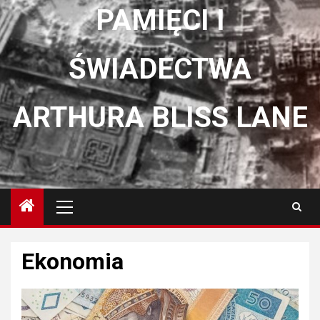
PAMIĘCI I
ŚWIADECTWA
ARTHURA BLISS LANE
Menu
główne
Ekonomia