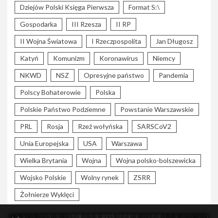
Dziejów Polski Księga Pierwsza
Format S:\
Gospodarka
III Rzesza
II RP
II Wojna Światowa
I Rzeczpospolita
Jan Długosz
Katyń
Komunizm
Koronawirus
Niemcy
NKWD
NSZ
Opresyjne państwo
Pandemia
Polscy Bohaterowie
Polska
Polskie Państwo Podziemne
Powstanie Warszawskie
PRL
Rosja
Rzeź wołyńska
SARSCoV2
Unia Europejska
USA
Warszawa
Wielka Brytania
Wojna
Wojna polsko-bolszewicka
Wojsko Polskie
Wolny rynek
ZSRR
Żołnierze Wyklęci