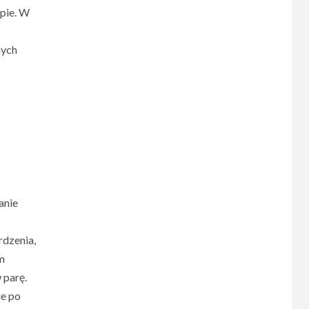
opie. W
nych
anie
rdzenia,
m
 parę.
ie po