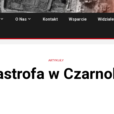
O Nas
Kontakt
Wsparcie
Widziałe
ARTYKUŁY
astrofa w Czarno