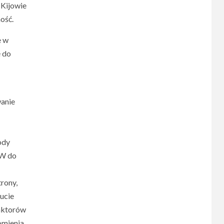
 Kijowie
ość.
e w
ę do
wanie
ody
GW do
rony,
ucie
eaktorów
omienia.