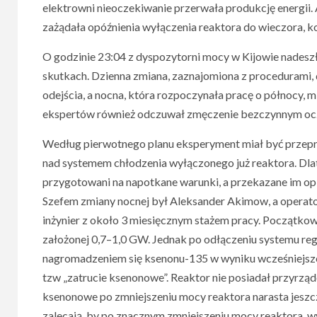
elektrowni nieoczekiwanie przerwała produkcję energii
zażądała opóźnienia wyłączenia reaktora do wieczora, 
O godzinie 23:04 z dyspozytorni mocy w Kijowie nadeszł
skutkach. Dzienna zmiana, zaznajomiona z procedurami,
odejścia, a nocna, która rozpoczynała pracę o północy, m
ekspertów również odczuwał zmęczenie bezczynnym oc
Według pierwotnego planu eksperyment miał być przepr
nad systemem chłodzenia wyłączonego już reaktora. Dlate
przygotowani na napotkane warunki, a przekazane im opi
Szefem zmiany nocnej był Aleksander Akimow, a operat
inżynier z około 3 miesięcznym stażem pracy. Początkow
założonej 0,7–1,0 GW. Jednak po odłączeniu systemu re
nagromadzeniem się ksenonu-135 w wyniku wcześniejszeg
tzw „zatrucie ksenonowe”. Reaktor nie posiadał przyrząd
ksenonowe po zmniejszeniu mocy reaktora narasta jeszc
zalecają, by po znacznym zmniejszeniu mocy reaktora, 