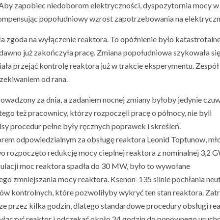
. Aby zapobiec niedoborom elektryczności, dyspozytornia mocy w
kompensując popołudniowy wzrost zapotrzebowania na elektryczn
a zgoda na wyłączenie reaktora. To opóźnienie było katastrofaln
 dawno już zakończyła pracę. Zmiana popołudniowa szykowała si
iała przejąć kontrolę reaktora już w trakcie eksperymentu. Zespół
zekiwaniem od rana.
owadzony za dnia, a zadaniem nocnej zmiany byłoby jedynie czu
go też pracownicy, którzy rozpoczęli pracę o północy, nie byli
sy procedur pełne były ręcznych poprawek i skreśleń.
orem odpowiedzialnym za obsługę reaktora Leonid Toptunow, mł
o rozpoczęto redukcję mocy cieplnej reaktora z nominalnej 3,2 
gulacji moc reaktora spadła do 30 MW, było to wywołane
o zmniejszania mocy reaktora. Ksenon-135 silnie pochłania neut
ów kontrolnych, które pozwoliłyby wykryć ten stan reaktora. Zatr
ze przez kilka godzin, dlatego standardowe procedury obsługi r
wyłączyć reaktor i odczekać około 24 godzin do ponownego uruch