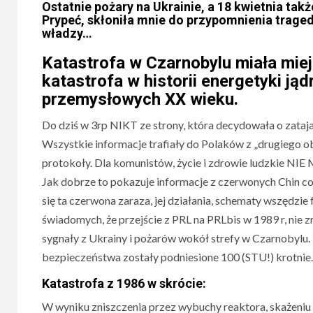
Ostatnie pożary na Ukrainie, a 18 kwietnia t
Prypeć, skłoniła mnie do przypomnienia trage
władzy…
Katastrofa w Czarnobylu miała miej
katastrofa w historii energetyki ją
przemysłowych XX wieku.
Do dziś w 3rp NIKT ze strony, która decydowała o zataj
Wszystkie informacje trafiały do Polaków z „drugiego ob
protokoły. Dla komunistów, życie i zdrowie ludzkie NIE
Jak dobrze to pokazuje informacje z czerwonych Chin co
się ta czerwona zaraza, jej działania, schematy wszędzi
świadomych, że przejście z PRL na PRLbis w 1989 r, nie zm
sygnały z Ukrainy i pożarów wokół strefy w Czarnobylu.
bezpieczeństwa zostały podniesione 100 (STU!) krotnie.
Katastrofa z 1986 w skrócie:
W wyniku zniszczenia przez wybuchy reaktora, skażeniu