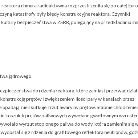
z reaktora chmura radioaktywna rozprzestrzeniła się po całej Eur
yną katastrofy były błędy konstrukcyjne reaktora. Czynniki
k kultury bezpieczeństwa w ZSRR, polegający na przedkładaniu in
stwa jądrowego.
ezpieczeństwa do rdzenia reaktora, które zamiast przerwać dział
konstrukcją prętów i zwiększeniem ilości pary w kanałach przez
e opadają, nie skutkuje zrzut awaryjny prętów. Słabnie chłodzenie 
zenie koszulek prętów paliwowych wywołane gwałtownym wzroste
wołało wyrzut stopionego paliwa do wody, która zamieniła się w
ydostał się z rdzenia do grafitowego reflektora neutronów, gdz