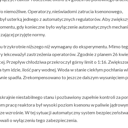
o niemożliwe. Operatorzy, nieświadomi zatrucia ksenonowego,
był usterką jednego z automatycznych regulatorów. Aby zwięks
do momentu, gdy konieczne było wyłączenie automatycznych mechan
zającej przyjęte normy.
u trzykrotnie niższego niż wymagany do eksperymentu. Mimo teg
ry lekceważył zastrzeżenia operatorów. Zgodnie z planem 26 kwie
ej. Przepływ chłodziwa przekroczył górny limit o 1:16. Zwiększo
a tym idzie, ilość pary wodnej. Woda w stanie ciekłym pochłania w
ownie spadła. Zrekompensowano to jeszcze dalszym wysunięciem 
krajnie niestabilnego stanu i pozbawiony zupełnie kontroli za p
ym pracę reaktora był wysoki poziom ksenonu w paliwie jądrowym
rze wzrośnie. W tej sytuacji automatyczny system bezpieczeństw
wali o wyłączeniu tego zabezpieczenia.