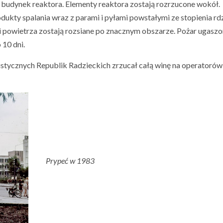
i budynek reaktora. Elementy reaktora zostają rozrzucone wokół.
produkty spalania wraz z parami i pyłami powstałymi ze stopienia rd
i powietrza zostają rozsiane po znacznym obszarze. Pożar ugasz
 10 dni.
istycznych Republik Radzieckich zrzucał całą winę na operatorów
Prypeć w 1983