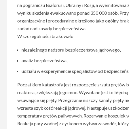
na pograniczu Białorusi, Ukrainy i Rosji, a wyemitowana 
wyniku skażenia ewakuowano ponad 350 000 osób. Przycz
organizacyjne i proceduralne określono jako ogólny bra
zadań nad zasady bezpieczeństwa.
W szczególności brakowało:
niezależnego nadzoru bezpieczeństwa jądrowego,
analiz bezpieczeństwa,
udziału w eksperymencie specjalistów od bezpieczeń
Początkiem katastrofy jest rozpoczęcie zrzutu prętów b
reaktora, zwiększają jego moc. Wywołane jest to błędną 
wsuwające się pręty. Przegrzanie niszczy kanały, pręty ni
wzrasta szybkość reakcji jądrowej. Następuje uszkod
temperatury prętów paliwowych. Rozerwanie koszulek wy
Reakcja pary wodnej z cyrkonem wytwarza wodór, który w