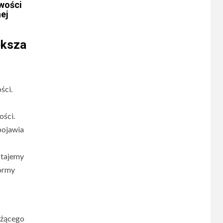
owości
ej
ększa
ści.
ości.
pojawia
ostajemy
normy
eżącego