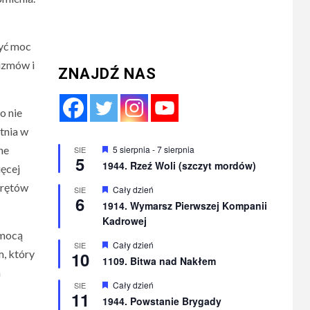
zyć moc
izmów i
ZNAJDŹ NAS
o nie
tnia w
Wyróżnione
5 sierpnia
-
7 sierpnia
ne
SIE
5
1944. Rzeź Woli (szczyt mordów)
ięcej
prętów
Wyróżnione
Cały dzień
SIE
6
1914. Wymarsz Pierwszej Kompanii
Kadrowej
omocą
Wyróżnione
Cały dzień
SIE
, który
10
1109. Bitwa nad Nakłem
a
Wyróżnione
Cały dzień
SIE
11
1944. Powstanie Brygady