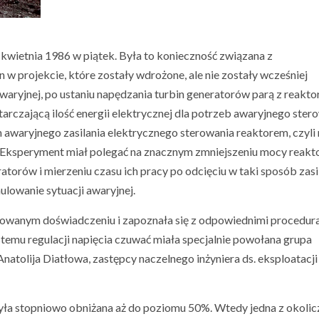
 kwietnia 1986 w piątek. Była to konieczność związana z
 projekcie, które zostały wdrożone, ale nie zostały wcześniej
waryjnej, po ustaniu napędzania turbin generatorów parą z reakto
arczającą ilość energii elektrycznej dla potrzeb awaryjnego ster
m awaryjnego zasilania elektrycznego sterowania reaktorem, czyli
. Eksperyment miał polegać na znacznym zmniejszeniu mocy reakto
torów i mierzeniu czasu ich pracy po odcięciu w taki sposób zasil
owanie sytuacji awaryjnej.
owanym doświadczeniu i zapoznała się z odpowiednimi procedur
emu regulacji napięcia czuwać miała specjalnie powołana grupa
natolija Diatłowa, zastępcy naczelnego inżyniera ds. eksploatacji
yła stopniowo obniżana aż do poziomu 50%. Wtedy jedna z okoli