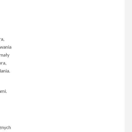
ra,
owania
 mały
ra,
ania.
ami.
cznych