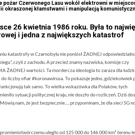
akże pożar Czerwonego Lasu wokół elektrowni w miejsc
dii okraszonej kłamstwami i manipulacją komunistyczn
sce 26 kwietnia 1986 roku. Była to najwi
drowej i jedna z największych katastrof
aniu katastrofy w Czarnobylu nie poniósł ŻADNEJ odpowiedzialno
iegu”, czyli z zachodu. A przecież znamy nazwiska, komisje czy
 MA ŻADNEJ wartości. Ta mordercza ideologia to zaraza dla ludzk
 do liczby ofiar #koronawirusa. To pokazuje jedno, gdziekolwiek 
e funkcjonują tak samo. To wielka wskazówka dla Polaków, tych
ieniło sytuacji politycznej kraju, nie doszło do rozliczeń. Dziś d
 Mówią nam, że jest bezpiecznie…. przypominam, że dla sieci 5G 
 promieniotwórczemu uległo od 125 000 do 146 000 km² terenu l