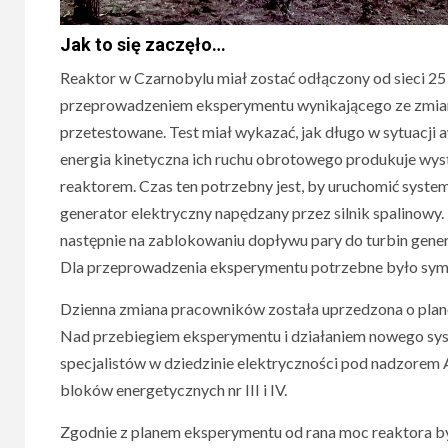
Jak to się zaczęło…
Reaktor w Czarnobylu miał zostać odłączony od sieci 25
przeprowadzeniem eksperymentu wynikającego ze zmian w
przetestowane. Test miał wykazać, jak długo w sytuacji a
energia kinetyczna ich ruchu obrotowego produkuje wyst
reaktorem. Czas ten potrzebny jest, by uruchomić syste
generator elektryczny napędzany przez silnik spalinowy
następnie na zablokowaniu dopływu pary do turbin genera
Dla przeprowadzenia eksperymentu potrzebne było symul
Dzienna zmiana pracowników została uprzedzona o plan
Nad przebiegiem eksperymentu i działaniem nowego syst
specjalistów w dziedzinie elektryczności pod nadzorem A
bloków energetycznych nr III i IV.
Zgodnie z planem eksperymentu od rana moc reaktora b