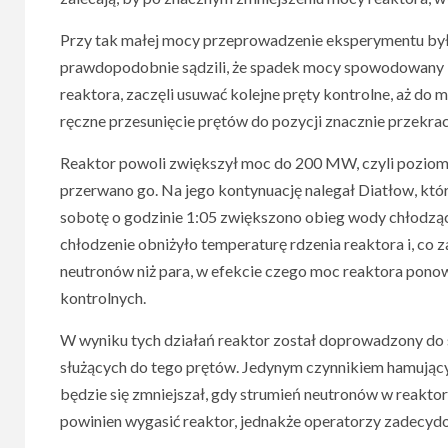
Przy tak małej mocy przeprowadzenie eksperymentu był
prawdopodobnie sądzili, że spadek mocy spowodowany 
reaktora, zaczęli usuwać kolejne pręty kontrolne, aż 
ręczne przesunięcie prętów do pozycji znacznie przekrac
Reaktor powoli zwiększył moc do 200 MW, czyli poziom
przerwano go. Na jego kontynuację nalegał Diatłow, któ
sobotę o godzinie 1:05 zwiększono obieg wody chłodząc
chłodzenie obniżyło temperaturę rdzenia reaktora i, co z
neutronów niż para, w efekcie czego moc reaktora pon
kontrolnych.
W wyniku tych działań reaktor został doprowadzony do s
służących do tego prętów. Jedynym czynnikiem hamując
będzie się zmniejszał, gdy strumień neutronów w reakto
powinien wygasić reaktor, jednakże operatorzy zadecydo