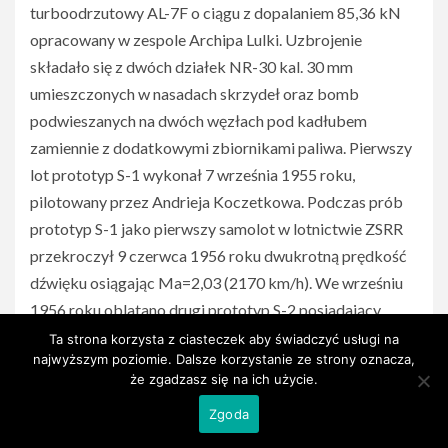
turboodrzutowy AL-7F o ciągu z dopalaniem 85,36 kN
opracowany w zespole Archipa Lulki. Uzbrojenie
składało się z dwóch działek NR-30 kal. 30 mm
umieszczonych w nasadach skrzydeł oraz bomb
podwieszanych na dwóch węzłach pod kadłubem
zamiennie z dodatkowymi zbiornikami paliwa. Pierwszy
lot prototyp S-1 wykonał 7 września 1955 roku,
pilotowany przez Andrieja Koczetkowa. Podczas prób
prototyp S-1 jako pierwszy samolot w lotnictwie ZSRR
przekroczył 9 czerwca 1956 roku dwukrotną prędkość
dźwięku osiągając Ma=2,03 (2170 km/h). We wrześniu
1956 roku oblatano drugi prototyp S-2 posiadający
dłuższy kadłub. Samolot ten w jednym z lotów osiągnął
Ta strona korzysta z ciasteczek aby świadczyć usługi na
najwyższym poziomie. Dalsze korzystanie ze strony oznacza,
wysokość 19 100 m, co było wówczas rekordem w
że zgadzasz się na ich użycie.
ZSRR. Jeszcze zanim w grudniu 1958 roku zakończono
Zgoda
oficjalnie próby państwowe, samolot rekomendowano w
1957 roku do produkcji seryjnej w zakładach w