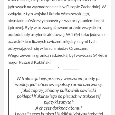
jądrowych na wyznaczone cele w Europie Zachodniej. W
związku z tym wojska Układu Warszawskiego,
nieustannie ćwiczyły manewry z wykorzystaniem broni
jądrowej. Były w to zaangażowane przede wszystkim
pododdziały artylerii rakietowej. W 1964 roku jednym z
uczestnikiem licznych ćwiczeń, między innymi tych
odbywających się w lasach między Orzeszem,
Węgorzewem a granicą radziecką, był wówczas 34-letni
major Ryszard Kukliński.
W trakcie jakiejś przerwy wieczorem, kiedy pili
wódkę i jedli oficerowie polscy i armii czerwonej,
jakiś zaprzyjaźniony pułkownik sowiecki
poklepał Kuklińskiego po plecach w trakcie tej
pijatyki zapytał:
A chcesz dotknąć atomu?
I wyszli z tego bunkra i Kukliński dotknął ręką tej