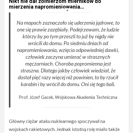
Nikt nie dał żołnierzom mierników do
mierzenia napromieniowania…
Na mapach zaznaczało się uderzenia jądrowe, to
one się prawie zazębiały. Podejrzewam, że ludzie
którzy by po tym przeszli to już by nigdy nie
wrócili do domu. Po siedmiu dniach od
napromieniowania, wzięcia odpowiedniej dawki,
człowiek zaczyna umierać w strasznych
męczarniach. Choroba popromienna jest
straszna. Dlatego jakby człowiek wiedział, że
dostał pięć razy więcej niż powinien, to by rzucił
karabin i by wrócił do domu. Oni się tego bali.
Prof. Józef Gacek, Wojskowa Akademia Techniczna
Główny ciężar ataku nuklearnego spoczywał na
wojskach rakietowych. Jednak istotną rolę miało także