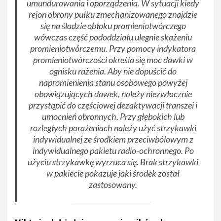
umundurowania i oporządzenia. W sytuacji kiedy
rejon obrony pułku zmechanizowanego znajdzie
się na śladzie obłoku promieniotwórczego
wówczas część pododdziału ulegnie skażeniu
promieniotwórczemu. Przy pomocy indykatora
promieniotwórczości określa się moc dawki w
ognisku rażenia. Aby nie dopuścić do
napromienienia stanu osobowego powyżej
obowiązujących dawek, należy niezwłocznie
przystąpić do częściowej dezaktywacji transzei i
umocnień obronnych. Przy głębokich lub
rozległych porażeniach należy użyć strzykawki
indywidualnej ze środkiem przeciwbólowym z
indywidualnego pakietu radio-ochronnego. Po
użyciu strzykawkę wyrzuca się. Brak strzykawki
w pakiecie pokazuje jaki środek został
zastosowany.