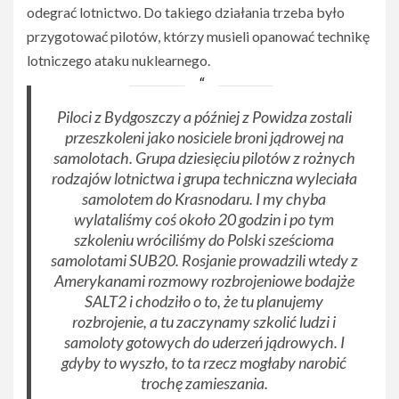
odegrać lotnictwo. Do takiego działania trzeba było
przygotować pilotów, którzy musieli opanować technikę
lotniczego ataku nuklearnego.
Piloci z Bydgoszczy a później z Powidza zostali
przeszkoleni jako nosiciele broni jądrowej na
samolotach. Grupa dziesięciu pilotów z rożnych
rodzajów lotnictwa i grupa techniczna wyleciała
samolotem do Krasnodaru. I my chyba
wylataliśmy coś około 20 godzin i po tym
szkoleniu wróciliśmy do Polski sześcioma
samolotami SUB20. Rosjanie prowadzili wtedy z
Amerykanami rozmowy rozbrojeniowe bodajże
SALT2 i chodziło o to, że tu planujemy
rozbrojenie, a tu zaczynamy szkolić ludzi i
samoloty gotowych do uderzeń jądrowych. I
gdyby to wyszło, to ta rzecz mogłaby narobić
trochę zamieszania.