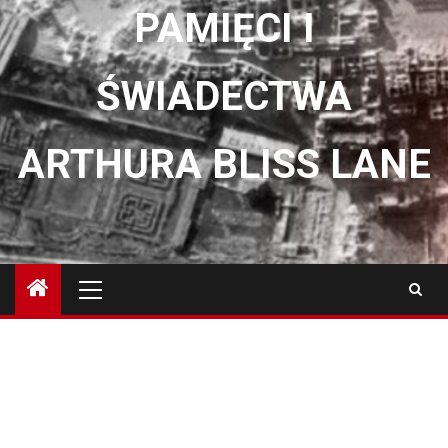
PAMIĘCI I
ŚWIADECTWA
ARTHURA BLISS LANE
Menu
główne