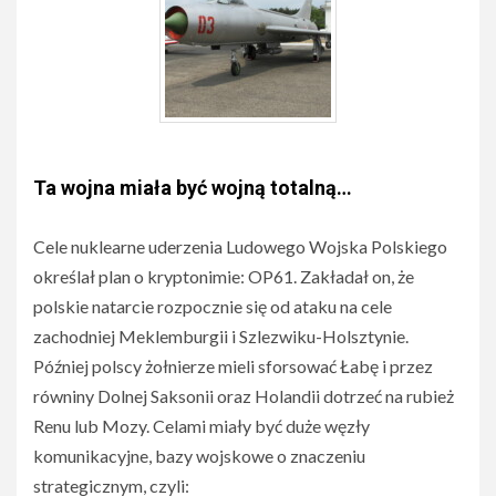
Ta wojna miała być wojną totalną…
Cele nuklearne uderzenia Ludowego Wojska Polskiego
określał plan o kryptonimie: OP61. Zakładał on, że
polskie natarcie rozpocznie się od ataku na cele
zachodniej Meklemburgii i Szlezwiku-Holsztynie.
Później polscy żołnierze mieli sforsować Łabę i przez
równiny Dolnej Saksonii oraz Holandii dotrzeć na rubież
Renu lub Mozy. Celami miały być duże węzły
komunikacyjne, bazy wojskowe o znaczeniu
strategicznym, czyli: