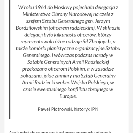
W roku 1961 do Moskwy pojechała delegacja z
Ministerstwa Obrony Narodowej na czele z
szefem Sztabu Generalnego gen. Jerzym
Bordziłowskim (oficerem radzieckim). W składzie
delegacji było kilkunastu oficerów, którzy
reprezentowali różne rodzaje Sił Zbrojnych, a
także komórki planistyczne organizacyjne Sztabu
Generalnego. I wówczas podczas narady w
Sztabie Generalnych Armii Radzieckiej
przekazano oficerom Polskim, a w zasadzie
pokazano, jakie zamiary ma Sztab Generalny
Armii Radziecki wobec Wojska Polskiego, w
czasie ewentualnego konfliktu zbrojnego w
Europie.
Paweł Piotrowski, historyk IPN
Atak miał się rozpocząć od zmasowanych uderzeń