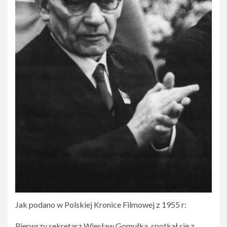
Jak podano w Polskiej Kronice Filmowej z 1955 r:
Pierwszy sekretarz Wiesław Gomułka, spotkał się z