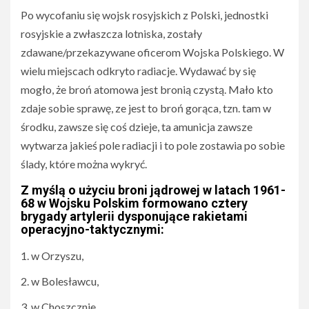
Po wycofaniu się wojsk rosyjskich z Polski, jednostki
rosyjskie a zwłaszcza lotniska, zostały
zdawane/przekazywane oficerom Wojska Polskiego. W
wielu miejscach odkryto radiacje. Wydawać by się
mogło, że broń atomowa jest bronią czystą. Mało kto
zdaje sobie sprawę, ze jest to broń gorąca, tzn. tam w
środku, zawsze się coś dzieje, ta amunicja zawsze
wytwarza jakieś pole radiacji i to pole zostawia po sobie
ślady, które można wykryć.
Z myślą o użyciu broni jądrowej w latach 1961-
68 w Wojsku Polskim formowano cztery
brygady artylerii dysponujące rakietami
operacyjno-taktycznymi:
w Orzyszu,
w Bolesławcu,
w Choszcznie,