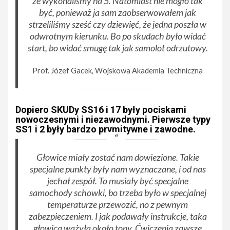
że wykonaliśmy na 5. Natomiast nie mogło tak
być, ponieważ ja sam zaobserwowałem jak
strzeliliśmy sześć czy dziewięć, że jedna poszła w
odwrotnym kierunku. Bo po skudach było widać
start, bo widać smugę tak jak samolot odrzutowy.
Prof. Józef Gacek, Wojskowa Akademia Techniczna
Dopiero SKUDy SS16 i 17 były pociskami
nowoczesnymi i niezawodnymi. Pierwsze typy
SS1 i 2 były bardzo prymitywne i zawodne.
Głowice miały zostać nam dowiezione. Takie
specjalne punkty były nam wyznaczane, i od nas
jechał zespół. To musiały być specjalne
samochody schowki, bo trzeba było w specjalnej
temperaturze przewozić, no z pewnym
zabezpieczeniem. I jak podawały instrukcje, taka
głowica ważyła około tony. Ćwiczenia zawsze