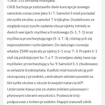
-OKB-155 Artioma Mikojana.
OKB Suchoja przedstawiło dwie koncepcje nowego
samolotu oznaczone jako S i T. Samolot S miał posiadać
skrzydła skośne, a samolot T trójkątne. Dodatkowo ze
względu na przyszłe zadania oba projekty istniały w
dwóch wersjach: myśliwca frontowego (S-1, T-1) oraz
myśliwca przechwytującego (S-3, T-3), różniących się
wyposażeniem i uzbrojeniem. Do dalszego rozwoju
władze ZSRR wybrały projekty S-1 oraz T-3. Projekt S-1
stał się późniejszym Su-7, a T-3 rozwijano dalej, tworząc
myśliwiec przechwytujący Su-9. Samolot S-1 zbudowano
w układzie średniopłata. Kadłub miał konstrukcję pół-
skorupową z przednim, centralnym wlotem powietrza.
Skrzydła skośne o skosie krawędzi natarcia 60°.
Usterzenie klasyczne ze statecznikiem pionowym i
płytowymi sterami wysokości. Podwozie trój-
podporowe z kołem przednim. Napęd stanowił silnik