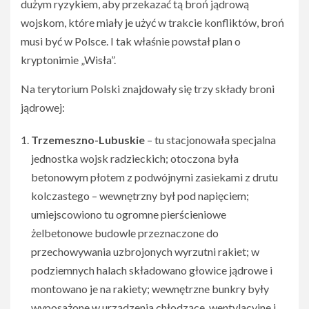
dużym ryzykiem, aby przekazać tą broń jądrową
wojskom, które miały je użyć w trakcie konfliktów, broń
musi być w Polsce. I tak właśnie powstał plan o
kryptonimie „Wisła”.
Na terytorium Polski znajdowały się trzy składy broni
jądrowej:
Trzemeszno-Lubuskie
– tu stacjonowała specjalna
jednostka wojsk radzieckich; otoczona była
betonowym płotem z podwójnymi zasiekami z drutu
kolczastego – wewnętrzny był pod napięciem;
umiejscowiono tu ogromne pierścieniowe
żelbetonowe budowle przeznaczone do
przechowywania uzbrojonych wyrzutni rakiet; w
podziemnych halach składowano głowice jądrowe i
montowano je na rakiety; wewnętrzne bunkry były
wyposażone w urządzenia chłodzące, wentylacyjne i