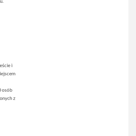
u.
ście i
iejscem
0 osób
ionych z