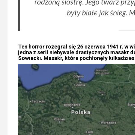
rodzoną siostrę. Jego twarz prz
były białe jak śnieg. 
Ten horror rozegrał się 26 czerwca 1941 r. w 
jedna z serii niebywale drastycznych masakr
Sowiecki. Masakr, które pochłonęły kilkadziesią