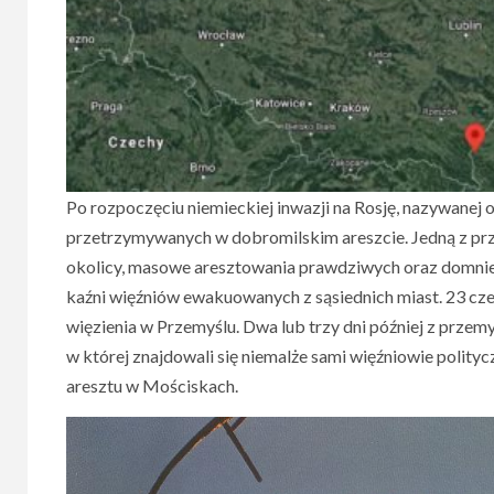
Po rozpoczęciu niemieckiej inwazji na Rosję, nazywanej
przetrzymywanych w dobromilskim areszcie. Jedną z pr
okolicy, masowe aresztowania prawdziwych oraz domnie
kaźni więźniów ewakuowanych z sąsiednich miast. 23 cz
więzienia w Przemyślu. Dwa lub trzy dni później z przem
w której znajdowali się niemalże sami więźniowie polity
aresztu w Mościskach.