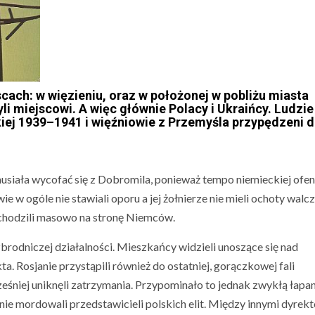
ach: w więzieniu, oraz w położonej w pobliżu miasta
yli miejscowi. A więc głównie Polacy i Ukraińcy. Ludzie
kiej 1939–1941 i więźniowie z Przemyśla przypędzeni 
musiała wycofać się z Dobromila, ponieważ tempo niemieckiej ofe
w ogóle nie stawiali oporu a jej żołnierze nie mieli ochoty walcz
hodzili masowo na stronę Niemców.
odniczej działalności. Mieszkańcy widzieli unoszące się nad
. Rosjanie przystąpili również do ostatniej, gorączkowej fali
ześniej uniknęli zatrzymania. Przypominało to jednak zwykłą łapa
anie mordowali przedstawicieli polskich elit. Między innymi dyrek