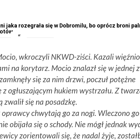
ni jaka rozegrała się w Dobromilu, bo oprócz broni pal
młotów…
 Mocio, wkroczyli NKWD-ziści. Kazali więźni
mi na korytarz. Mocio znalazł się w jednej z
zamknęły się za nim drzwi, poczuł potężne
ię z ogłuszającym hukiem wystrzału. Z twar
ą zwalił się na posadzkę.
k oprawcy chwytają go za nogi. Wleczono go
nie obijała się o schody. Nie mógł jednak wy
wicy zorientowali się, że nadal żyje, został