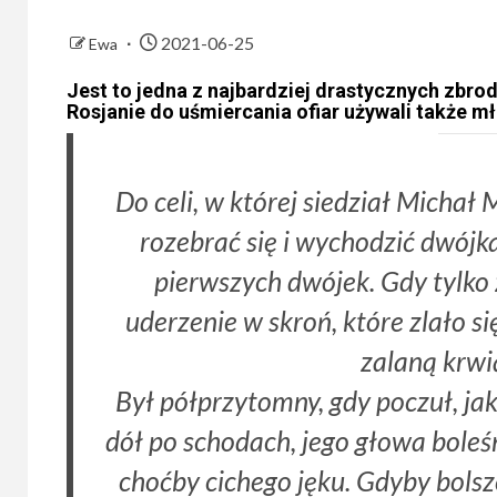
2021-06-25
Ewa
Jest to jedna z najbardziej drastycznych zbrod
Rosjanie do uśmiercania ofiar używali także 
Do celi, w której siedział Michał
rozebrać się i wychodzić dwójka
pierwszych dwójek. Gdy tylko 
uderzenie w skroń, które zlało s
zalaną krwi
Był półprzytomny, gdy poczuł, ja
dół po schodach, jego głowa boleś
choćby cichego jęku. Gdyby bolsze