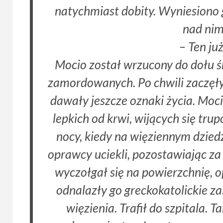
natychmiast dobity. Wyniesiono g
nad nim
– Ten ju
Mocio został wrzucony do dołu śm
zamordowanych. Po chwili zaczęły 
dawały jeszcze oznaki życia. Moc
lepkich od krwi, wijących się tru
nocy, kiedy na więziennym dzied
oprawcy uciekli, pozostawiając za
wyczołgał się na powierzchnię, o
odnalazły go greckokatolickie z
więzienia. Trafił do szpitala.