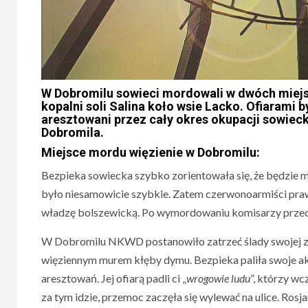
W Dobromilu sowieci mordowali w dwóch miejsc
kopalni soli Salina koło wsie Lacko. Ofiarami b
aresztowani przez cały okres okupacji sowiec
Dobromila.
Miejsce mordu więzienie w Dobromilu:
Bezpieka sowiecka szybko zorientowała się, że będzie 
było niesamowicie szybkie. Zatem czerwonoarmiści prawie 
władzę bolszewicką. Po wymordowaniu komisarzy przec
W Dobromilu NKWD postanowiło zatrzeć ślady swojej zbr
więziennym murem kłęby dymu. Bezpieka paliła swoje akta
aresztowań. Jej ofiarą padli ci „
wrogowie ludu
”, którzy wc
za tym idzie, przemoc zaczęła się wylewać na ulice. Rosj