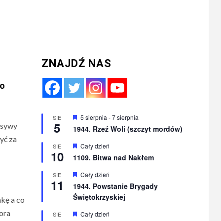
ZNAJDŹ NAS
do
Wyróżnione
5 sierpnia
-
7 sierpnia
SIE
5
nsywy
1944. Rzeź Woli (szczyt mordów)
yć za
Wyróżnione
Cały dzień
SIE
10
1109. Bitwa nad Nakłem
Wyróżnione
Cały dzień
SIE
11
1944. Powstanie Brygady
Świętokrzyskiej
nkę a co
tora
Wyróżnione
Cały dzień
SIE