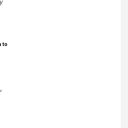
y
a to
w
i