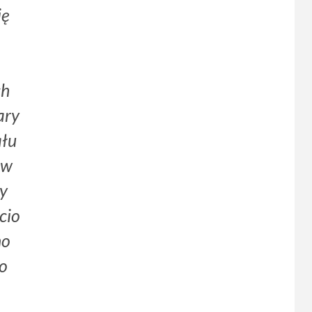
ię
ch
ary
ału
 w
cy
cio
no
go