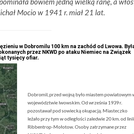
ypominała bowiem jedną wielką ranę, a włos
Michał Mocio w 1941 r. miał 21 lat.
więzieniu w Dobromilu 100 km na zachód od Lwowa. Był
 dokonanych przez NKWD po ataku Niemiec na Związek
t tysięcy ofiar.
Dobromil, przed wojną było miastem powiatowym 
województwie lwowskim. Od września 1939 r.
pozostawał pod sowiecką okupacją. Miasteczko
leżało przy tym w odległości zaledwie 20 km. od lini
Ribbentrop-Mołotow. Osoby zatrzymane przez