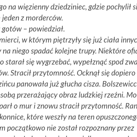
o na więzienny dziedziniec, gdzie pochylił s
 jeden z morderców.
ż gotów – powiedział.
ierci, w którym piętrzyły się już ciała inny
na niego spadać kolejne trupy. Niektóre ofi
io starał się wygrzebać, wypełznąć spod zw
pów. Stracił przytomność. Ocknął się dopiero
zińcu panowała już głucha cisza. Bolszewic
 sobą przerażający obraz ludzkiej rzeźni. Mo
parł o mur i znowu stracił przytomność. Ra
akonnice, które weszły na teren opuszczone
 Tam początkowo nie został rozpoznany przez