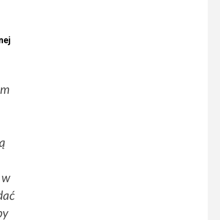
nej
om
zą
 w
dać
by