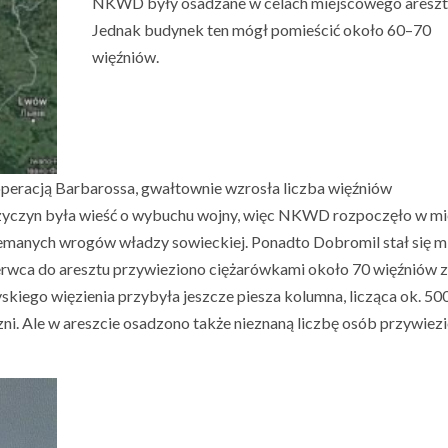
NKWD były osadzane w celach miejscowego areszt
Jednak budynek ten mógł pomieścić około 60–70
więźniów.
 operacją Barbarossa, gwałtownie wzrosła liczba więźniów
zyczyn była wieść o wybuchu wojny, więc NKWD rozpoczęło w mie
manych wrogów władzy sowieckiej. Ponadto Dobromil stał się m
erwca do aresztu przywieziono ciężarówkami około 70 więźniów z
yskiego więzienia przybyła jeszcze piesza kolumna, licząca ok. 50
czni. Ale w areszcie osadzono także nieznaną liczbę osób przywiez