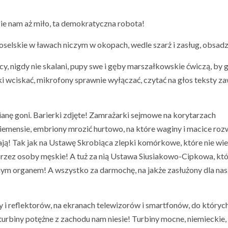
idzie nam aż miło, ta demokratyczna robota!
oselskie w ławach niczym w okopach, wedle szarż i zasług, obsad
cy, nigdy nie skalani, pupy swe i gęby marszałkowskie ćwiczą, by 
ki wciskać, mikrofony sprawnie wyłączać, czytać na głos teksty za
anę goni. Barierki zdjęte! Zamrażarki sejmowe na korytarzach
Siemensie, embriony mrozić hurtowo, na które waginy i macice rozw
ają! Tak jak na Ustawę Skrobiąca zlepki komórkowe, które nie wi
zez osoby męskie! A tuż za nią Ustawa Siusiakowo-Cipkowa, któ
ym organem! A wszystko za darmochę, na jakże zasłużony dla na
zy i reflektorów, na ekranach telewizorów i smartfonów, do któryc
i turbiny potężne z zachodu nam niesie! Turbiny mocne, niemieckie,