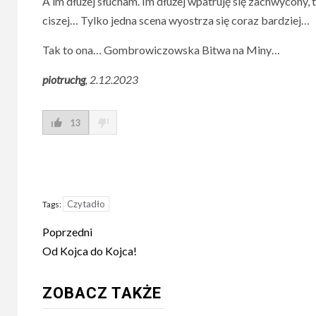
A im dłużej słucham. Im dłużej wpatruję się zachwycony,
ciszej… Tylko jedna scena wyostrza się coraz bardziej…
Tak to ona… Gombrowiczowska Bitwa na Miny…
piotruchg
, 2.12.2023
13
Czytadło
Tags:
Post
Poprzedni
navigation
Od Kojca do Kojca!
ZOBACZ TAKŻE