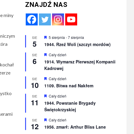
ZNAJDŹ NAS
ie miny
 niczym
Wyróżnione
5 sierpnia
-
7 sierpnia
SIE
5
tóra
1944. Rzeź Woli (szczyt mordów)
Wyróżnione
Cały dzień
SIE
6
1914. Wymarsz Pierwszej Kompanii
Ukochał
Kadrowej
czerze
Wyróżnione
Cały dzień
SIE
10
1109. Bitwa nad Nakłem
zystko
Wyróżnione
Cały dzień
SIE
11
1944. Powstanie Brygady
Świętokrzyskiej
serami
Wyróżnione
Cały dzień
SIE
12
1956. zmarł: Arthur Bliss Lane