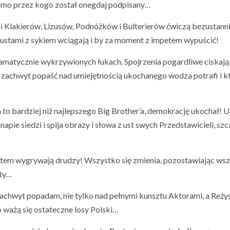
domo przez kogo został onegdaj podpisany…
i Klakierów, Lizusów, Podnóżków i Bulterierów ćwiczą bezustann
 ustami z sykiem wciągają i by za moment z impetem wypuścić!
ramatycznie wykrzywionych łukach. Spojrzenia pogardliwe ciskają
 zachwyt popaść nad umiejętnością ukochanego wodza potrafi i k
 to bardziej niż najlepszego Big Brother’a, demokrację ukochał! 
anapie siedzi i spija obrazy i słowa z ust swych Przedstawicieli, sz
otem wygrywają drudzy! Wszystko się zmienia, pozostawiając ws
sty…
zachwyt popadam, nie tylko nad pełnymi kunsztu Aktorami, a Reży
ważą się ostateczne losy Polski…