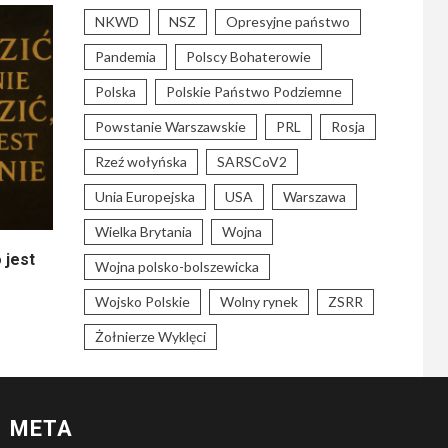
NKWD
NSZ
Opresyjne państwo
Pandemia
Polscy Bohaterowie
Polska
Polskie Państwo Podziemne
Powstanie Warszawskie
PRL
Rosja
Rzeź wołyńska
SARSCoV2
Unia Europejska
USA
Warszawa
Wielka Brytania
Wojna
 jest
Wojna polsko-bolszewicka
Wojsko Polskie
Wolny rynek
ZSRR
Żołnierze Wyklęci
META