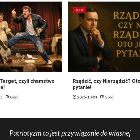
BLOG
Target, czyli chamstwo
Rządzić, czy Nierządzić? Oto
e!
pytanie!
05
Gość
2025-10-01
Gość
Patriotyzm to jest przywiązanie do własnej