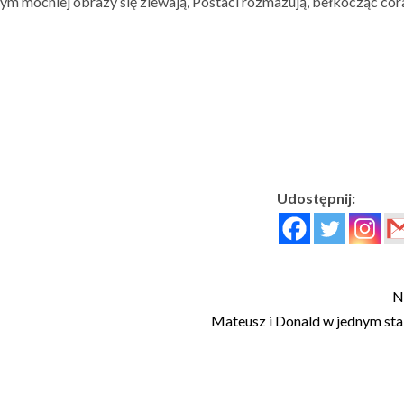
 tym mocniej obrazy się zlewają, Postaci rozmazują, bełkocząc cor
Udostępnij:
N
Mateusz i Donald w jednym sta