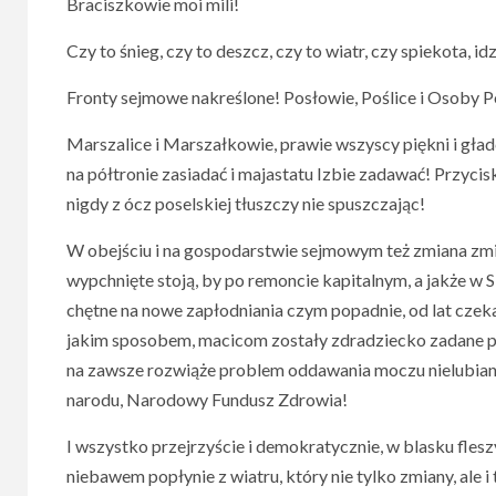
Braciszkowie moi mili!
Czy to śnieg, czy to deszcz, czy to wiatr, czy spiekota, 
Fronty sejmowe nakreślone! Posłowie, Poślice i Osoby P
Marszalice i Marszałkowie, prawie wszyscy piękni i gład
na półtronie zasiadać i majastatu Izbie zadawać! Przycis
nigdy z ócz poselskiej tłuszczy nie spuszczając!
W obejściu i na gospodarstwie sejmowym też zmiana zmi
wypchnięte stoją, by po remoncie kapitalnym, a jakże w 
chętne na nowe zapłodniania czym popadnie, od lat czek
jakim sposobem, macicom zostały zdradziecko zadane pr
na zawsze rozwiąże problem oddawania moczu nielubian
narodu, Narodowy Fundusz Zdrowia!
I wszystko przejrzyście i demokratycznie, w blasku fles
niebawem popłynie z wiatru, który nie tylko zmiany, ale 