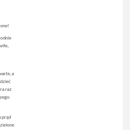
zone!
godnie
wiłe,
arte, a
edzieć
ra raz
szego
h prąd
 zielone