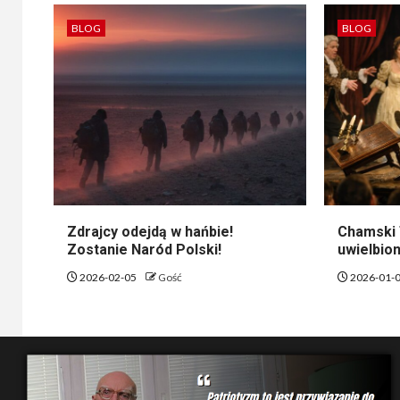
BLOG
BLOG
Zdrajcy odejdą w hańbie!
Chamski 
Zostanie Naród Polski!
uwielbion
2026-02-05
Gość
2026-01-