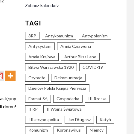
az
Zobacz kalendarz
TAGI
3RP
Antykomunizm
Antypolonizm
Antysystem
Armia Czerwona
Armia Krajowa
Arthur Bliss Lane
Bitwa Warszawska 1920
COVID-19
Czytadło
Dekomunizacja
Dziejów Polski Księga Pierwsza
astępny
Format S:\
Gospodarka
III Rzesza
li domu!
II RP
II Wojna Światowa
I Rzeczpospolita
Jan Długosz
Katyń
Komunizm
Koronawirus
Niemcy