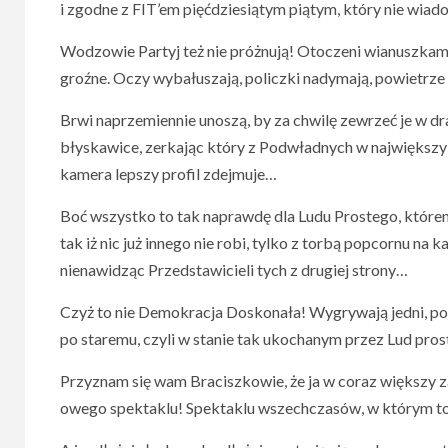
i zgodne z FIT’em pięćdziesiątym piątym, który nie wia
Wodzowie Partyj też nie próżnują! Otoczeni wianuszkam
groźne. Oczy wybałuszają, policzki nadymają, powietrze
Brwi naprzemiennie unoszą, by za chwilę zewrzeć je w d
błyskawice, zerkając który z Podwładnych w największy
kamera lepszy profil zdejmuje…
Boć wszystko to tak naprawdę dla Ludu Prostego, któren
tak iż nic już innego nie robi, tylko z torbą popcornu na k
nienawidząc Przedstawicieli tych z drugiej strony…
Czyż to nie Demokracja Doskonała! Wygrywają jedni, p
po staremu, czyli w stanie tak ukochanym przez Lud pro
Przyznam się wam Braciszkowie, że ja w coraz większy 
owego spektaklu! Spektaklu wszechczasów, w którym to 