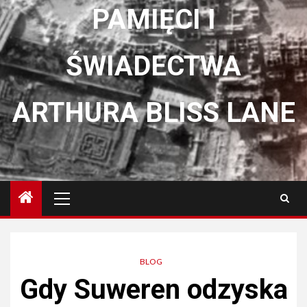
PAMIĘCI I
ŚWIADECTWA
ARTHURA BLISS LANE
Menu
główne
BLOG
Gdy Suweren odzyska