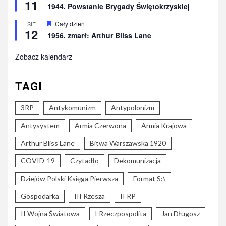
11
1944. Powstanie Brygady Świętokrzyskiej
Wyróżnione
Cały dzień
SIE
12
1956. zmarł: Arthur Bliss Lane
Zobacz kalendarz
TAGI
3RP
Antykomunizm
Antypolonizm
Antysystem
Armia Czerwona
Armia Krajowa
Arthur Bliss Lane
Bitwa Warszawska 1920
COVID-19
Czytadło
Dekomunizacja
Dziejów Polski Księga Pierwsza
Format S:\
Gospodarka
III Rzesza
II RP
II Wojna Światowa
I Rzeczpospolita
Jan Długosz