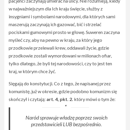
pacjenci zaczynają umierać na ulicy. Nie rozumieją, kiedy
w najważniejszym dla Ich kraju święcie, służby z
insygniami i symbolami narodowymi, dla których sami
maszerują zaczynają ich gazować, bić i strzelać
pociskami gumowymi prosto w głowę. Suweren zaczyna
myśleć czy, aby na pewno w kraju, za który jego
przodkowie przelewali krew, oddawali życie, gdzie
przodkowie zostali wymordowani w milionach ofiar,
tylko dlatego, że byli tej narodowości, czy to jest ten
kraj, w którym chce żyć.
Sięgają do konstytucji. Co z tego, że napisanej przez
komunistę, już w okresie, gdzie podobno komunizm się
skończył i czytają:
art. 4, pkt. 2.
który mówi o tym że:
Naród sprawuje władzę poprzez swoich
przedstawicieli
LUB bezpośrednio
.