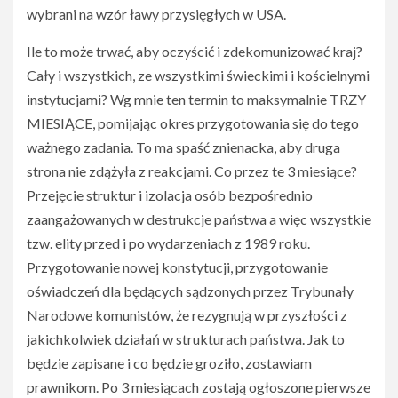
wybrani na wzór ławy przysięgłych w USA.
Ile to może trwać, aby oczyścić i zdekomunizować kraj?
Cały i wszystkich, ze wszystkimi świeckimi i kościelnymi
instytucjami? Wg mnie ten termin to maksymalnie TRZY
MIESIĄCE, pomijając okres przygotowania się do tego
ważnego zadania. To ma spaść znienacka, aby druga
strona nie zdążyła z reakcjami. Co przez te 3 miesiące?
Przejęcie struktur i izolacja osób bezpośrednio
zaangażowanych w destrukcje państwa a więc wszystkie
tzw. elity przed i po wydarzeniach z 1989 roku.
Przygotowanie nowej konstytucji, przygotowanie
oświadczeń dla będących sądzonych przez Trybunały
Narodowe komunistów, że rezygnują w przyszłości z
jakichkolwiek działań w strukturach państwa. Jak to
będzie zapisane i co będzie groziło, zostawiam
prawnikom. Po 3 miesiącach zostają ogłoszone pierwsze