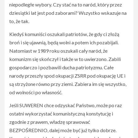
niepodległe wybory. Czy stać na to naród, który przez
dziesiątki lat jest pod zaborami? Wszystko wskazuje na
to, że tak.
Kiedyś komuniści oszukali patriotów, że gdy ci złożą
broń i się ujawnią, będą wolni a potem ich pozabijali.
Natomiast w 1989 roku oszukali cały naród, że
komunizm się skończył i także w to uwierzono. Zabili
gospodarczo i pozbawili ducha patriotyzmu. Całe
narody przeszły spod okupacji ZSRR pod okupację UE i
są strzyżone równo przy ziemi. Zabiera im się wszystko,
od wolności po własność.
Jeśli SUWEREN chce odzyskać Państwo, może po raz
ostatni wykorzystać komunistyczną konstytucję i
zgodnie z prawem, władzę sprawować
BEZPOŚREDNIO, dalej może być już tylko dobrze.