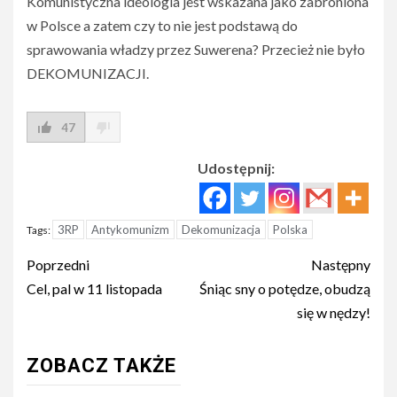
Komunistyczna ideologia jest wskazana jako zabroniona
w Polsce a zatem czy to nie jest podstawą do
sprawowania władzy przez Suwerena? Przecież nie było
DEKOMUNIZACJI.
47
Udostępnij:
3RP
Antykomunizm
Dekomunizacja
Polska
Tags:
Post
Poprzedni
Następny
navigation
Cel, pal w 11 listopada
Śniąc sny o potędze, obudzą
się w nędzy!
ZOBACZ TAKŻE