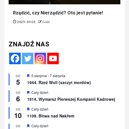
Rządzić, czy Nierządzić? Oto jest pytanie!
2025-10-01
Gość
ZNAJDŹ NAS
Wyróżnione
5 sierpnia
-
7 sierpnia
SIE
5
1944. Rzeź Woli (szczyt mordów)
Wyróżnione
Cały dzień
SIE
6
1914. Wymarsz Pierwszej Kompanii Kadrowej
Wyróżnione
Cały dzień
SIE
10
1109. Bitwa nad Nakłem
Wyróżnione
Cały dzień
SIE