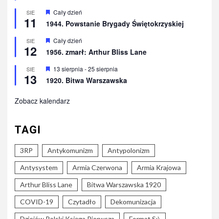
Wyróżnione
Cały dzień
SIE
11
1944. Powstanie Brygady Świętokrzyskiej
Wyróżnione
Cały dzień
SIE
12
1956. zmarł: Arthur Bliss Lane
Wyróżnione
13 sierpnia
-
25 sierpnia
SIE
13
1920. Bitwa Warszawska
Zobacz kalendarz
TAGI
3RP
Antykomunizm
Antypolonizm
Antysystem
Armia Czerwona
Armia Krajowa
Arthur Bliss Lane
Bitwa Warszawska 1920
COVID-19
Czytadło
Dekomunizacja
Dziejów Polski Księga Pierwsza
Format S:\