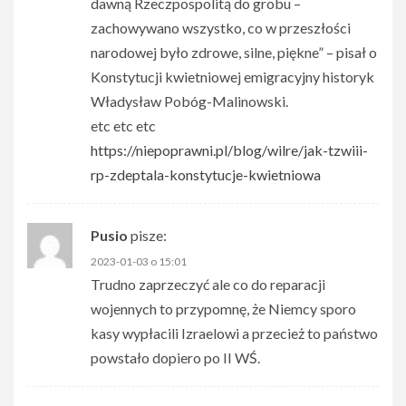
dawną Rzeczpospolitą do grobu –
zachowywano wszystko, co w przeszłości
narodowej było zdrowe, silne, piękne” – pisał o
Konstytucji kwietniowej emigracyjny historyk
Władysław Pobóg-Malinowski.
etc etc etc
https://niepoprawni.pl/blog/wilre/jak-tzwiii-
rp-zdeptala-konstytucje-kwietniowa
Pusio
pisze:
2023-01-03 o 15:01
Trudno zaprzeczyć ale co do reparacji
wojennych to przypomnę, że Niemcy sporo
kasy wypłacili Izraelowi a przecież to państwo
powstało dopiero po II WŚ.