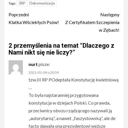
3RP
Dekomunizacja
Tags:
Post
Poprzedni
Następny
navigation
Klatka Wściekłych Psów!
Z Certyfikatem Szczepienia
w Zębach!
2 przemyślenia na temat “
Dlaczego z
Nami nikt się nie liczy?
”
nurt
pisze:
2021-01-04 o 20:59
tzw.III RP POdeptała Konstytucję kwietniową
…
To była najstaranniej przygotowana
konstytucja w dziejach Polski. Co prawda,
przeciwnicy obozu rządzącego nazywali ją
„autorytarną”, a nawet „faszystowską”, ale de
facto dawała ona prezydentowi węższe