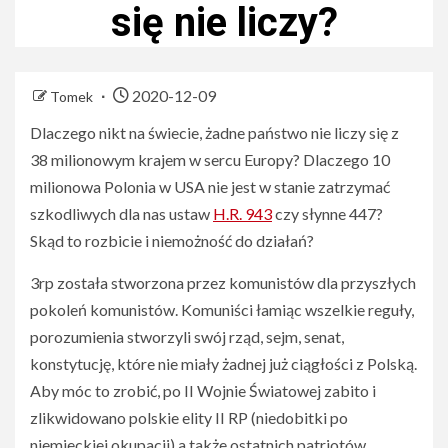
się nie liczy?
2020-12-09
Tomek
Dlaczego nikt na świecie, żadne państwo nie liczy się z
38 milionowym krajem w sercu Europy? Dlaczego 10
milionowa Polonia w USA nie jest w stanie zatrzymać
szkodliwych dla nas ustaw
H.R. 943
czy słynne 447?
Skąd to rozbicie i niemożność do działań?
3rp została stworzona przez komunistów dla przyszłych
pokoleń komunistów. Komuniści łamiąc wszelkie reguły,
porozumienia stworzyli swój rząd, sejm, senat,
konstytucję, które nie miały żadnej już ciągłości z Polską.
Aby móc to zrobić, po II Wojnie Światowej zabito i
zlikwidowano polskie elity II RP (niedobitki po
niemieckiej okupacji) a także ostatnich patriotów