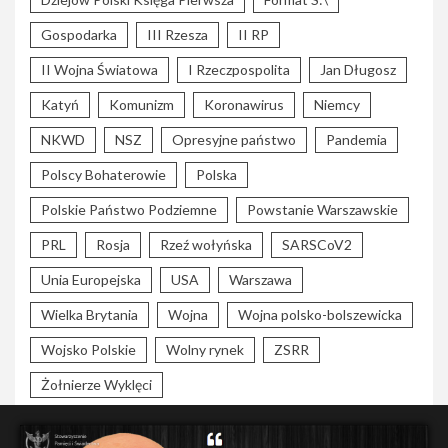
Gospodarka
III Rzesza
II RP
II Wojna Światowa
I Rzeczpospolita
Jan Długosz
Katyń
Komunizm
Koronawirus
Niemcy
NKWD
NSZ
Opresyjne państwo
Pandemia
Polscy Bohaterowie
Polska
Polskie Państwo Podziemne
Powstanie Warszawskie
PRL
Rosja
Rzeź wołyńska
SARSCoV2
Unia Europejska
USA
Warszawa
Wielka Brytania
Wojna
Wojna polsko-bolszewicka
Wojsko Polskie
Wolny rynek
ZSRR
Żołnierze Wyklęci