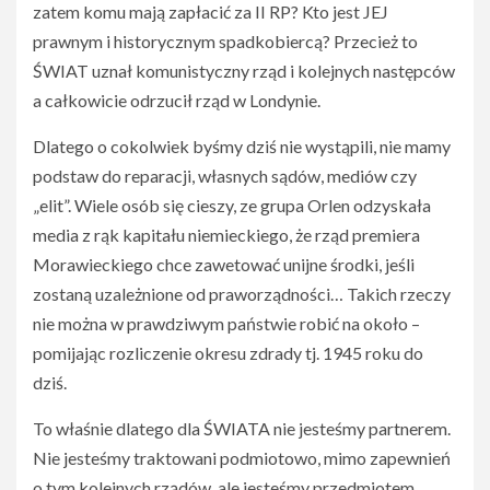
zatem komu mają zapłacić za II RP? Kto jest JEJ
prawnym i historycznym spadkobiercą? Przecież to
ŚWIAT uznał komunistyczny rząd i kolejnych następców
a całkowicie odrzucił rząd w Londynie.
Dlatego o cokolwiek byśmy dziś nie wystąpili, nie mamy
podstaw do reparacji, własnych sądów, mediów czy
„elit”. Wiele osób się cieszy, ze grupa Orlen odzyskała
media z rąk kapitału niemieckiego, że rząd premiera
Morawieckiego chce zawetować unijne środki, jeśli
zostaną uzależnione od praworządności… Takich rzeczy
nie można w prawdziwym państwie robić na około –
pomijając rozliczenie okresu zdrady tj. 1945 roku do
dziś.
To właśnie dlatego dla ŚWIATA nie jesteśmy partnerem.
Nie jesteśmy traktowani podmiotowo, mimo zapewnień
o tym kolejnych rządów, ale jesteśmy przedmiotem