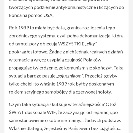
tworzących podziemie antykomunistyczne i liczących do
końca na pomoc USA.
Rok 1989 to miała być data, granica rozliczenia tego
zbrodniczego systemu, czyli pełna dekomunizacja, którą
od tamtej pory obiecują WSZYSTKIE
„elity”
pookrągłostołowe. Żadne z nich jednak realnych działań
w temacie a wręcz usypiają czujność Polaków
propagując twierdzenie, że komunizm się skończył. Taka
sytuacja bardzo pasuje
„sojusznikom”
. Przecież, gdyby
tylko chcieli to właśnie 1989 rok byłby doskonałym
rokiem seryjnego samobójcy dla czerwonej hołoty.
Czym taka sytuacja skutkuje w teraźniejszości? Otóż
ŚWIAT doskonale WIE, że zaczynając od reparacji, po
samostanowienie o sobie nie mamy… żadnych podstaw.
Właśnie dlatego, że jesteśmy Państwem bez ciągłości…