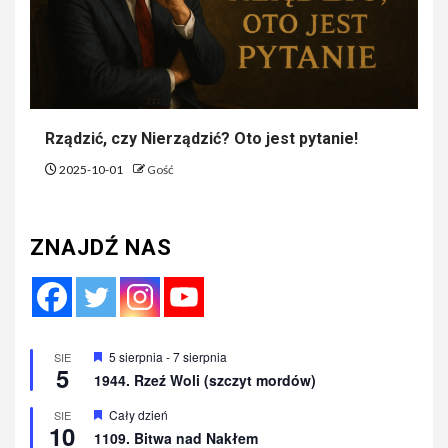
Rządzić, czy Nierządzić? Oto jest pytanie!
2025-10-01
Gość
ZNAJDŹ NAS
Wyróżnione
5 sierpnia
-
7 sierpnia
SIE
5
1944. Rzeź Woli (szczyt mordów)
Wyróżnione
Cały dzień
SIE
10
1109. Bitwa nad Nakłem