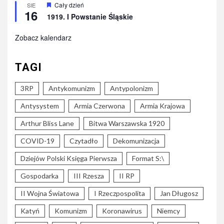
Wyróżnione
Cały dzień
SIE
16
1919. I Powstanie Śląskie
Zobacz kalendarz
TAGI
3RP
Antykomunizm
Antypolonizm
Antysystem
Armia Czerwona
Armia Krajowa
Arthur Bliss Lane
Bitwa Warszawska 1920
COVID-19
Czytadło
Dekomunizacja
Dziejów Polski Księga Pierwsza
Format S:\
Gospodarka
III Rzesza
II RP
II Wojna Światowa
I Rzeczpospolita
Jan Długosz
Katyń
Komunizm
Koronawirus
Niemcy