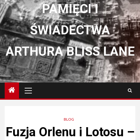
PAMIĘCI I
ŚWIADECTWA
ARTHURA BLISS LANE
Menu
główne
BLOG
Fuzja Orlenu i Lotosu –