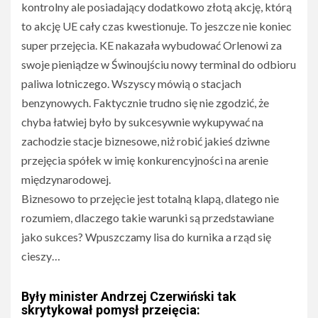
kontrolny ale posiadający dodatkowo złotą akcję, którą
to akcję UE cały czas kwestionuje. To jeszcze nie koniec
super przejęcia. KE nakazała wybudować Orlenowi za
swoje pieniądze w Świnoujściu nowy terminal do odbioru
paliwa lotniczego. Wszyscy mówią o stacjach
benzynowych. Faktycznie trudno się nie zgodzić, że
chyba łatwiej było by sukcesywnie wykupywać na
zachodzie stacje biznesowe, niż robić jakieś dziwne
przejęcia spółek w imię konkurencyjności na arenie
międzynarodowej.
Biznesowo to przejęcie jest totalną klapą, dlatego nie
rozumiem, dlaczego takie warunki są przedstawiane
jako sukces? Wpuszczamy lisa do kurnika a rząd się
cieszy…
Były minister Andrzej Czerwiński tak
skrytykował pomysł przejęcia: