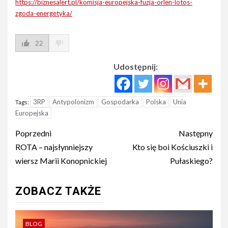
https://biznesalert.pl/komisja-europejska-fuzja-orlen-lotos-
zgoda-energetyka/
22
Udostępnij:
3RP
Antypolonizm
Gospodarka
Polska
Unia
Tags:
Europejska
Post
Poprzedni
Następny
navigation
ROTA – najsłynniejszy
Kto się boi Kościuszki i
wiersz Marii Konopnickiej
Pułaskiego?
ZOBACZ TAKŻE
BLOG