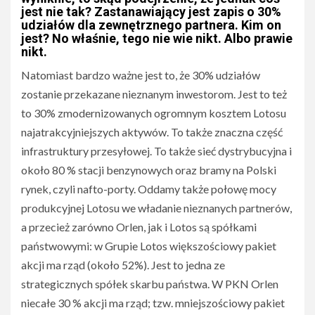
jest nie tak? Zastanawiający jest zapis o 30%
udziałów dla zewnętrznego partnera. Kim on
jest? No właśnie, tego nie wie nikt. Albo prawie
nikt.
Natomiast bardzo ważne jest to, że 30% udziałów
zostanie przekazane nieznanym inwestorom. Jest to też
to 30% zmodernizowanych ogromnym kosztem Lotosu
najatrakcyjniejszych aktywów. To także znaczna część
infrastruktury przesyłowej. To także sieć dystrybucyjna i
około 80 % stacji benzynowych oraz bramy na Polski
rynek, czyli nafto-porty. Oddamy także połowę mocy
produkcyjnej Lotosu we władanie nieznanych partnerów,
a przecież zarówno Orlen, jak i Lotos są spółkami
państwowymi: w Grupie Lotos większościowy pakiet
akcji ma rząd (około 52%). Jest to jedna ze
strategicznych spółek skarbu państwa. W PKN Orlen
niecałe 30 % akcji ma rząd; tzw. mniejszościowy pakiet