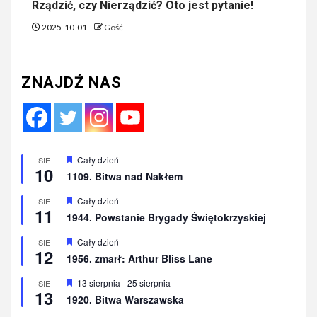
Rządzić, czy Nierządzić? Oto jest pytanie!
2025-10-01
Gość
ZNAJDŹ NAS
Wyróżnione
Cały dzień
SIE
10
1109. Bitwa nad Nakłem
Wyróżnione
Cały dzień
SIE
11
1944. Powstanie Brygady Świętokrzyskiej
Wyróżnione
Cały dzień
SIE
12
1956. zmarł: Arthur Bliss Lane
Wyróżnione
13 sierpnia
-
25 sierpnia
SIE
13
1920. Bitwa Warszawska