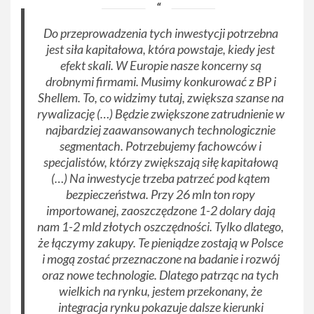
Do przeprowadzenia tych inwestycji potrzebna
jest siła kapitałowa, która powstaje, kiedy jest
efekt skali. W Europie nasze koncerny są
drobnymi firmami. Musimy konkurować z BP i
Shellem. To, co widzimy tutaj, zwiększa szanse na
rywalizację (…) Będzie zwiększone zatrudnienie w
najbardziej zaawansowanych technologicznie
segmentach. Potrzebujemy fachowców i
specjalistów, którzy zwiększają siłę kapitałową
(…) Na inwestycje trzeba patrzeć pod kątem
bezpieczeństwa. Przy 26 mln ton ropy
importowanej, zaoszczędzone 1-2 dolary dają
nam 1-2 mld złotych oszczędności. Tylko dlatego,
że łączymy zakupy. Te pieniądze zostają w Polsce
i mogą zostać przeznaczone na badanie i rozwój
oraz nowe technologie. Dlatego patrząc na tych
wielkich na rynku, jestem przekonany, że
integracja rynku pokazuje dalsze kierunki