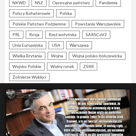
NKWD
NSZ
Opresyjne państwo
Pandemia
Polscy Bohaterowie
Polska
Polskie Państwo Podziemne
Powstanie Warszawskie
PRL
Rosja
Rzeź wołyńska
SARSCoV2
Unia Europejska
USA
Warszawa
Wielka Brytania
Wojna
Wojna polsko-bolszewicka
Wojsko Polskie
Wolny rynek
ZSRR
Żołnierze Wyklęci