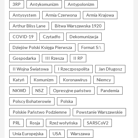
3RP
Antykomunizm
Antypolonizm
Antysystem
Armia Czerwona
Armia Krajowa
Arthur Bliss Lane
Bitwa Warszawska 1920
COVID-19
Czytadło
Dekomunizacja
Dziejów Polski Księga Pierwsza
Format S:\
Gospodarka
III Rzesza
II RP
II Wojna Światowa
I Rzeczpospolita
Jan Długosz
Katyń
Komunizm
Koronawirus
Niemcy
NKWD
NSZ
Opresyjne państwo
Pandemia
Polscy Bohaterowie
Polska
Polskie Państwo Podziemne
Powstanie Warszawskie
PRL
Rosja
Rzeź wołyńska
SARSCoV2
Unia Europejska
USA
Warszawa