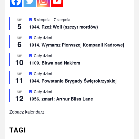
Wyróżnione
5 sierpnia
-
7 sierpnia
SIE
5
1944. Rzeź Woli (szczyt mordów)
Wyróżnione
Cały dzień
SIE
6
1914. Wymarsz Pierwszej Kompanii Kadrowej
Wyróżnione
Cały dzień
SIE
10
1109. Bitwa nad Nakłem
Wyróżnione
Cały dzień
SIE
11
1944. Powstanie Brygady Świętokrzyskiej
Wyróżnione
Cały dzień
SIE
12
1956. zmarł: Arthur Bliss Lane
Zobacz kalendarz
TAGI