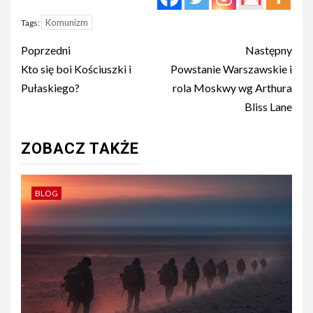
Komunizm
Tags:
Post
Poprzedni
Następny
navigation
Kto się boi Kościuszki i
Powstanie Warszawskie i
Pułaskiego?
rola Moskwy wg Arthura
Bliss Lane
ZOBACZ TAKŻE
BLOG