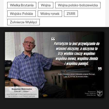
Wielka Brytania
Wojna
Wojna polsko-bolszewicka
Wojsko Polskie
Wolny rynek
ZSRR
Żołnierze Wyklęci