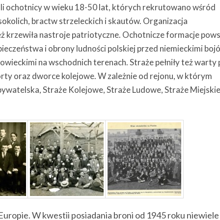
i ochotnicy w wieku 18-50 lat, których rekrutowano wśród
okolich, bractw strzeleckich i skautów. Organizacja
eż krzewiła nastroje patriotyczne. Ochotnicze formacje pow
zpieczeństwa i obrony ludności polskiej przed niemieckimi bo
 sowieckimi na wschodnich terenach. Straże pełniły też warty 
rty oraz dworce kolejowe. W zależnie od rejonu, w którym
bywatelska, Straże Kolejowe, Straże Ludowe, Straże Miejskie
Europie. W kwestii posiadania broni od 1945 roku niewiele 