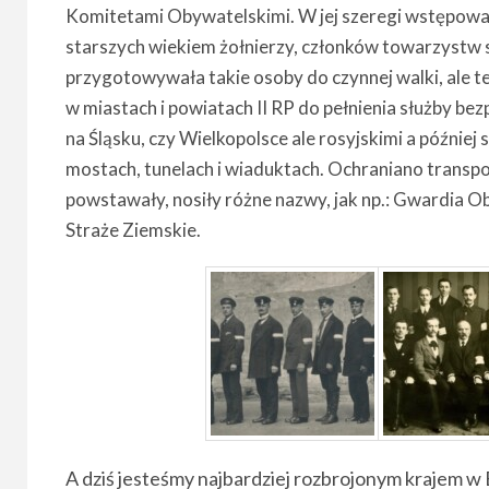
Komitetami Obywatelskimi. W jej szeregi wstępowal
starszych wiekiem żołnierzy, członków towarzystw s
przygotowywała takie osoby do czynnej walki, ale t
w miastach i powiatach II RP do pełnienia służby be
na Śląsku, czy Wielkopolsce ale rosyjskimi a później
mostach, tunelach i wiaduktach. Ochraniano transpo
powstawały, nosiły różne nazwy, jak np.: Gwardia O
Straże Ziemskie.
A dziś jesteśmy najbardziej rozbrojonym krajem w 