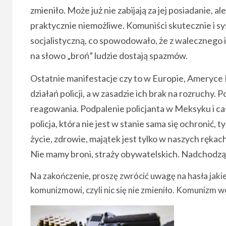
zmieniło. Może już nie zabijają za jej posiadanie, 
praktycznie niemożliwe. Komuniści skutecznie i s
socjalistyczną, co spowodowało, że z walecznego i
na słowo „broń” ludzie dostają spazmów.
Ostatnie manifestacje czy to w Europie, Ameryce
działań policji, a w zasadzie ich brak na rozruchy.
reagowania. Podpalenie policjanta w Meksyku i ca
policja, która nie jest w stanie sama się ochronić, 
życie, zdrowie, majątek jest tylko w naszych rękach
Nie mamy broni, straży obywatelskich. Nadchodzą
Na zakończenie, proszę zwrócić uwagę na hasła jakie
komunizmowi, czyli nic się nie zmieniło. Komunizm wc