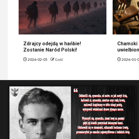
Zdrajcy odejdą w hańbie!
Chamski 
Zostanie Naród Polski!
uwielbion
2026-02-05
Gość
2026-01-