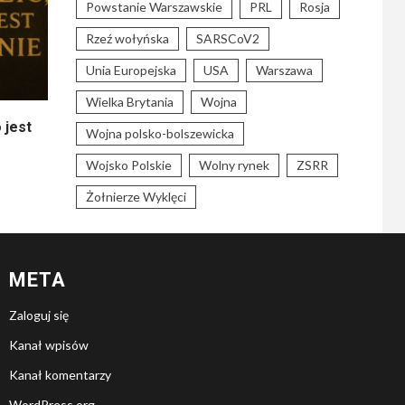
Powstanie Warszawskie
PRL
Rosja
Rzeź wołyńska
SARSCoV2
Unia Europejska
USA
Warszawa
Wielka Brytania
Wojna
 jest
Wojna polsko-bolszewicka
Wojsko Polskie
Wolny rynek
ZSRR
Żołnierze Wyklęci
META
Zaloguj się
Kanał wpisów
Kanał komentarzy
WordPress.org