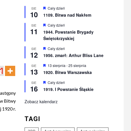
Wyróżnione
Cały dzień
SIE
10
1109. Bitwa nad Nakłem
Wyróżnione
Cały dzień
SIE
11
1944. Powstanie Brygady
Świętokrzyskiej
Wyróżnione
Cały dzień
SIE
12
1956. zmarł: Arthur Bliss Lane
Wyróżnione
13 sierpnia
-
25 sierpnia
SIE
13
1920. Bitwa Warszawska
Wyróżnione
Cały dzień
SIE
16
1919. I Powstanie Śląskie
astępny
ów Bitwy
Zobacz kalendarz
 1920 r.
TAGI