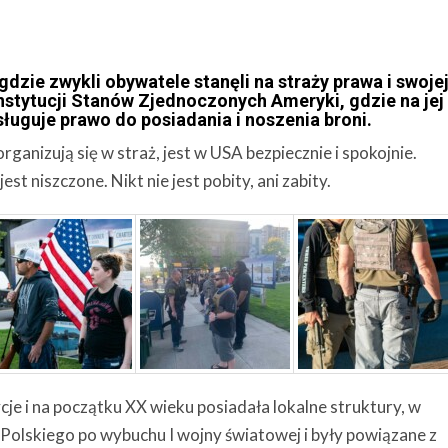
dzie zwykli obywatele stanęli na straży prawa i swoje
onstytucji Stanów Zjednoczonych Ameryki, gdzie na je
ługuje prawo do posiadania i noszenia broni.
ganizują się w straż, jest w USA bezpiecznie i spokojnie.
st niszczone. Nikt nie jest pobity, ani zabity.
je i na początku XX wieku posiadała lokalne struktury, w
Polskiego po wybuchu I wojny światowej i były powiązane z