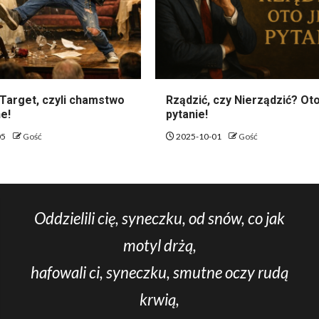
Target, czyli chamstwo
Rządzić, czy Nierządzić? Oto
e!
pytanie!
05
Gość
2025-10-01
Gość
Oddzielili cię, syneczku, od snów, co jak
motyl drżą,
hafowali ci, syneczku, smutne oczy rudą
krwią,