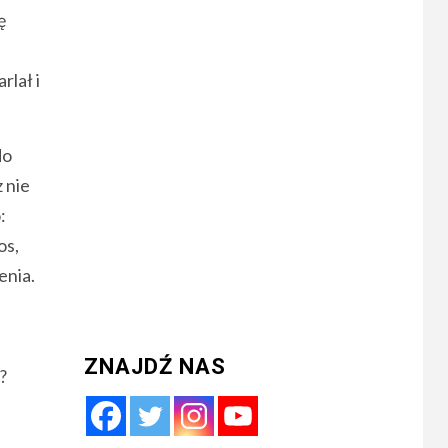
ę
rlał i
do
 nie
:
os,
enia.
ZNAJDŹ NAS
?