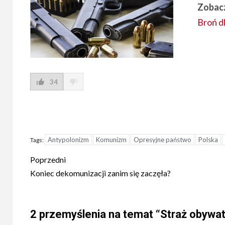
Zobacz
Broń dl
34
Antypolonizm
Komunizm
Opresyjne państwo
Polska
Tags:
Post
Poprzedni
navigation
Koniec dekomunizacji zanim się zaczęła?
2 przemyślenia na temat “
Straż obywat