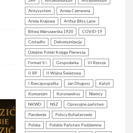
3RP
Antykomunizm
Antypolonizm
Antysystem
Armia Czerwona
Armia Krajowa
Arthur Bliss Lane
Bitwa Warszawska 1920
COVID-19
Czytadło
Dekomunizacja
Dziejów Polski Księga Pierwsza
Format S:\
Gospodarka
III Rzesza
II RP
II Wojna Światowa
I Rzeczpospolita
Jan Długosz
Katyń
Komunizm
Koronawirus
Niemcy
NKWD
NSZ
Opresyjne państwo
Pandemia
Polscy Bohaterowie
Polska
Polskie Państwo Podziemne