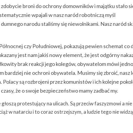
ale zdobycie broni do ochrony domowników i majątku stało si
ystematycznie wpajali w nasz naród robotniczą myśl
 dumnego narodu staliśmy się niewolnikami. Nasz naród ska
 Północnej czy Południowej, pokazują pewien schemat co 
 Pokazany jest nam jakiś nowy element, że jest odgórny nakaz
łkowity brak reakcji jego kolegów, obywatelom mówi jedno
tym bardziej nie ochroni obywatela. Musimy się zbroić, nasz l
. Polacy są rozbrojeni przez komunistów i ich kolejne pokol
 czasy, że o swoje bezpieczeństwo mamy zadbać my.
 głoszą protestujący na ulicach. Są przeciw faszyzmowi a nie
iąż w natarciu i to coraz ostrzejszym, a ludzie tego nie widzą