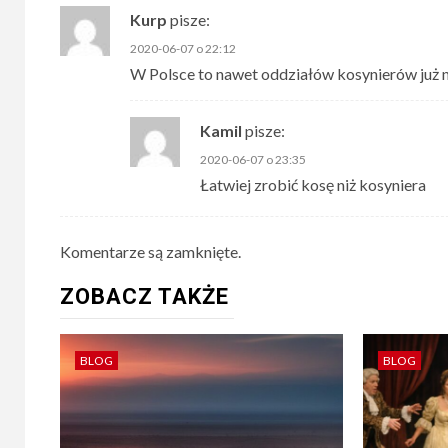
Kurp
pisze:
2020-06-07 o 22:12
W Polsce to nawet oddziałów kosynierów już ni
Kamil
pisze:
2020-06-07 o 23:35
Łatwiej zrobić kosę niż kosyniera
Komentarze są zamknięte.
ZOBACZ TAKŻE
BLOG
BLOG