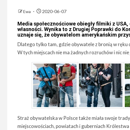
2020-06-07
Ewa
Media społecznościowe obiegły filmiki z USA, g
własności. Wynika to z Drugiej Poprawki do K
uznaje się, że obywatelom amerykańskim przys
Dlatego tylko tam, gdzie obywatele z bronią w ręku or
W tych miejscach nie ma żadnych rozruchów i nic nie je
Straż obywatelska w Polsce także miała swoje tradyc
miejscowościach, powiatach i guberniach Królestwa 