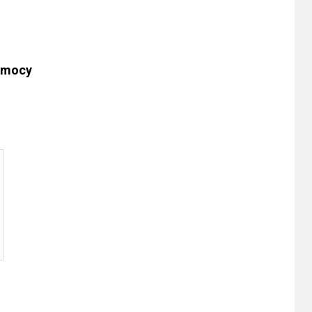
j
j mocy