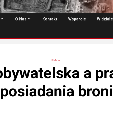
O Nas
Kontakt
Wsparcie
Widziałe
BLOG
obywatelska a p
posiadania broni