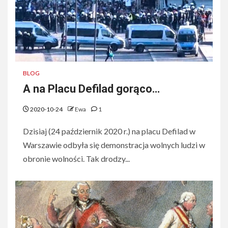
BLOG
A na Placu Defilad gorąco…
2020-10-24
Ewa
1
Dzisiaj (24 październik 2020 r.) na placu Defilad w
Warszawie odbyła się demonstracja wolnych ludzi w
obronie wolności. Tak drodzy...