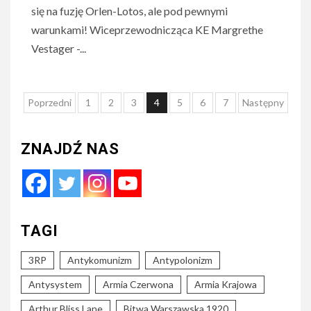
się na fuzję Orlen-Lotos, ale pod pewnymi
warunkami! Wiceprzewodnicząca KE Margrethe
Vestager -...
Nawigacja
Poprzedni
1
2
3
4
5
6
7
Następny
po
wpisach
ZNAJDŹ NAS
TAGI
3RP
Antykomunizm
Antypolonizm
Antysystem
Armia Czerwona
Armia Krajowa
Arthur Bliss Lane
Bitwa Warszawska 1920