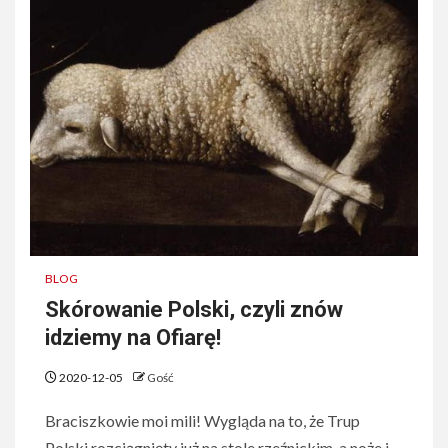
BLOG
Skórowanie Polski, czyli znów
idziemy na Ofiarę!
2020-12-05
Gość
Braciszkowie moi mili! Wygląda na to, że Trup
Polski rozciągnięty już na stole rzeźnickim, a noże i