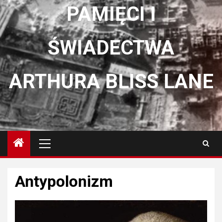
PAMIĘCI I
ŚWIADECTWA
ARTHURA BLISS LANE
Menu
główne
Antypolonizm