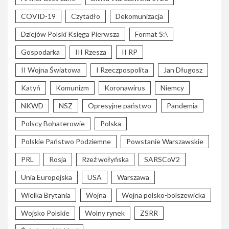
COVID-19
Czytadło
Dekomunizacja
Dziejów Polski Księga Pierwsza
Format S:\
Gospodarka
III Rzesza
II RP
II Wojna Światowa
I Rzeczpospolita
Jan Długosz
Katyń
Komunizm
Koronawirus
Niemcy
NKWD
NSZ
Opresyjne państwo
Pandemia
Polscy Bohaterowie
Polska
Polskie Państwo Podziemne
Powstanie Warszawskie
PRL
Rosja
Rzeź wołyńska
SARSCoV2
Unia Europejska
USA
Warszawa
Wielka Brytania
Wojna
Wojna polsko-bolszewicka
Wojsko Polskie
Wolny rynek
ZSRR