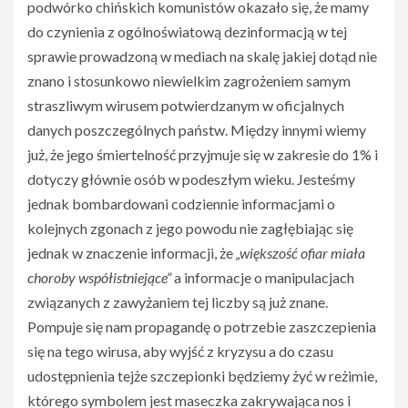
podwórko chińskich komunistów okazało się, że mamy
do czynienia z ogólnoświatową dezinformacją w tej
sprawie prowadzoną w mediach na skalę jakiej dotąd nie
znano i stosunkowo niewielkim zagrożeniem samym
straszliwym wirusem potwierdzanym w oficjalnych
danych poszczególnych państw. Między innymi wiemy
już, że jego śmiertelność przyjmuje się w zakresie do 1% i
dotyczy głównie osób w podeszłym wieku. Jesteśmy
jednak bombardowani codziennie informacjami o
kolejnych zgonach z jego powodu nie zagłębiając się
jednak w znaczenie informacji, że
„większość ofiar miała
choroby współistniejące”
a informacje o manipulacjach
związanych z zawyżaniem tej liczby są już znane.
Pompuje się nam propagandę o potrzebie zaszczepienia
się na tego wirusa, aby wyjść z kryzysu a do czasu
udostępnienia tejże szczepionki będziemy żyć w reżimie,
którego symbolem jest maseczka zakrywająca nos i