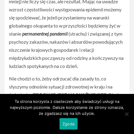
mniej) nie liczy się czas, ale rezultat. Mając na uwadze
wzrost częstotliwości występowania epidemii możemy
się spodziewać, że jeżeli przystaniemy na warunki
globalnego okupanta to w przyszłości będziemy żyć w
stanie
permanentnej pandemii
(strachu) i związanej z tym
psychozy zakazów, nakazów i absurdów powodujących
niszczenie krajowych gospodarek i relacji
międzyludzkich począwszy od rodziny a kończywszy na
ludziach spotykanych na co dzień.
Nie chodzi o to, żeby odrzucać dla zasady to, co
słyszymy odnośnie sytuacji zdrowotnej w kraju i na
świecie, bo
ZDROWIE JEST NAJWAŻNIEJSZE
. Dbajmy
Ta strona korzysta z ciasteczek aby świadczyć usługi na
w równym stopniu o zdrowie fizyczne jak i psychiczne
najwyższym poziomie. Dalsze korzystanie ze strony oznacza,
(szczególnie ważne w takich chwilach). Weryfikujmy
że zgadzasz się na ich użycie.
informacje sięgając do różnych źródeł i prowadźmy
Zgoda
własne obserwacje w najbliższym otoczeniu. Tyle