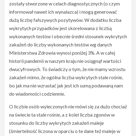
zostały stworzone w celach diagnostycznych (o czym
informował nawet ich wynalazca) i mogą generować
dużą liczbę fałszywych pozytywów. W dodatku liczba
wykrytych przypadków jest skorelowana z liczbą
wykonanych testów i obecnie średni stosunek wykrytych
zakażeń do liczby wykonanych testów wg danych
Ministerstwa Zdrowia wynosi poniżej 3%. A w całej
historii pandemii w naszym kraju nie osiągnął wartości
dwucyfrowych. To świadczy o tym, że nie mamy wzrostu
zakażeń mimo, że ogólna liczba wykrytych stale rośnie,
bo jak ma nie wzrastać jak jest ich sumą podawaną nam
do wiadomości codziennie.
O liczbie osób wyleczonych nie mówi się za dużo chociaż
na świecie ta stale rośnie, a z kolei liczba zgonów w
stosunku do liczby wykrytych zakażeń maleje
(śmiertelność liczona w oparciu o te dane też maleje w