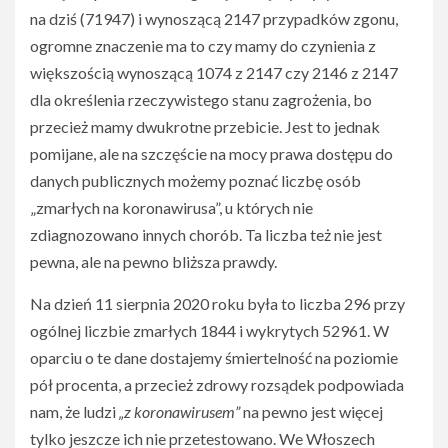
na dziś (71947) i wynoszącą 2147 przypadków zgonu,
ogromne znaczenie ma to czy mamy do czynienia z
większością wynoszącą 1074 z 2147 czy 2146 z 2147
dla określenia rzeczywistego stanu zagrożenia, bo
przecież mamy dwukrotne przebicie. Jest to jednak
pomijane, ale na szczęście na mocy prawa dostępu do
danych publicznych możemy poznać liczbę osób
„zmarłych na koronawirusa”, u których nie
zdiagnozowano innych chorób. Ta liczba też nie jest
pewna, ale na pewno bliższa prawdy.
Na dzień 11 sierpnia 2020 roku była to liczba 296 przy
ogólnej liczbie zmarłych 1844 i wykrytych 52961. W
oparciu o te dane dostajemy śmiertelność na poziomie
pół procenta, a przecież zdrowy rozsądek podpowiada
nam, że ludzi
„z koronawirusem”
na pewno jest więcej
tylko jeszcze ich nie przetestowano. We Włoszech