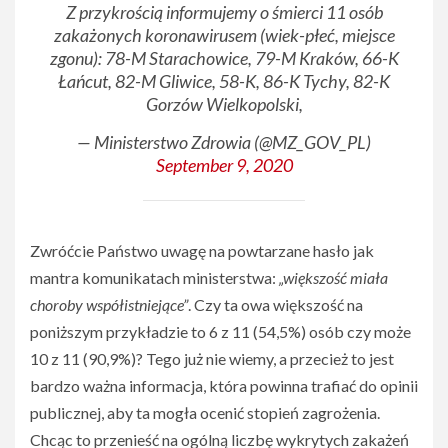
Z przykrością informujemy o śmierci 11 osób
zakażonych koronawirusem (wiek-płeć, miejsce
zgonu): 78-M Starachowice, 79-M Kraków, 66-K
Łańcut, 82-M Gliwice, 58-K, 86-K Tychy, 82-K
Gorzów Wielkopolski,
— Ministerstwo Zdrowia (@MZ_GOV_PL)
September 9, 2020
Zwróćcie Państwo uwagę na powtarzane hasło jak
mantra komunikatach ministerstwa:
„większość miała
choroby współistniejące”
. Czy ta owa większość na
poniższym przykładzie to 6 z 11 (54,5%) osób czy może
10 z 11 (90,9%)? Tego już nie wiemy, a przecież to jest
bardzo ważna informacja, która powinna trafiać do opinii
publicznej, aby ta mogła ocenić stopień zagrożenia.
Chcąc to przenieść na ogólną liczbę wykrytych zakażeń