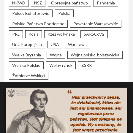
NKWD
NSZ
Opresyjne państwo
Pandemia
Polscy Bohaterowie
Polska
Polskie Państwo Podziemne
Powstanie Warszawskie
PRL
Rosja
Rzeź wołyńska
SARSCoV2
Unia Europejska
USA
Warszawa
Wielka Brytania
Wojna
Wojna polsko-bolszewicka
Wojsko Polskie
Wolny rynek
ZSRR
Żołnierze Wyklęci