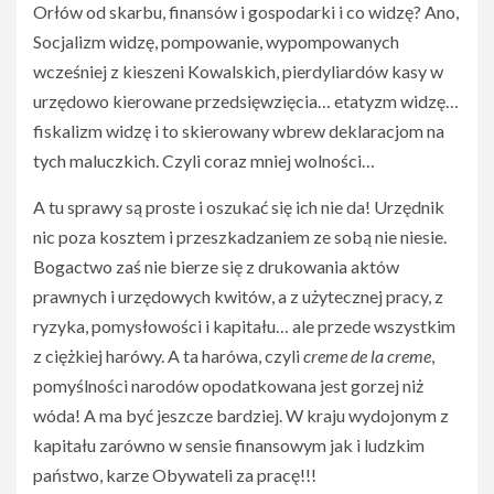
Orłów od skarbu, finansów i gospodarki i co widzę? Ano,
Socjalizm widzę, pompowanie, wypompowanych
wcześniej z kieszeni Kowalskich, pierdyliardów kasy w
urzędowo kierowane przedsięwzięcia… etatyzm widzę…
fiskalizm widzę i to skierowany wbrew deklaracjom na
tych maluczkich. Czyli coraz mniej wolności…
A tu sprawy są proste i oszukać się ich nie da! Urzędnik
nic poza kosztem i przeszkadzaniem ze sobą nie niesie.
Bogactwo zaś nie bierze się z drukowania aktów
prawnych i urzędowych kwitów, a z użytecznej pracy, z
ryzyka, pomysłowości i kapitału… ale przede wszystkim
z ciężkiej harówy. A ta harówa, czyli
creme de la creme
,
pomyślności narodów opodatkowana jest gorzej niż
wóda! A ma być jeszcze bardziej. W kraju wydojonym z
kapitału zarówno w sensie finansowym jak i ludzkim
państwo, karze Obywateli za pracę!!!