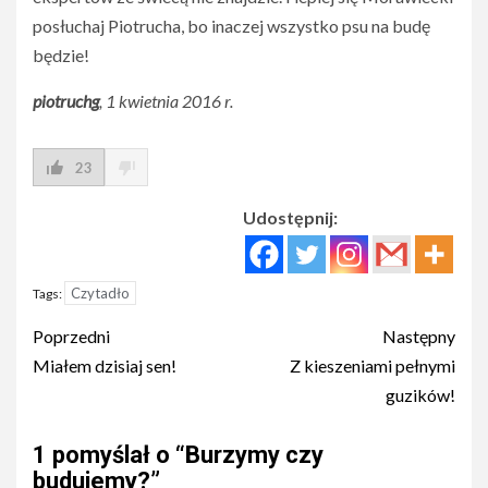
posłuchaj Piotrucha, bo inaczej wszystko psu na budę
będzie!
piotruchg
, 1 kwietnia 2016 r.
23
Udostępnij:
Czytadło
Tags:
Post
Poprzedni
Następny
navigation
Miałem dzisiaj sen!
Z kieszeniami pełnymi
guzików!
1 pomyślał o “
Burzymy czy
budujemy?
”