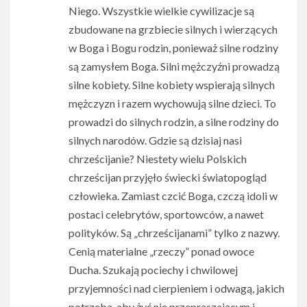
Niego. Wszystkie wielkie cywilizacje są
zbudowane na grzbiecie silnych i wierzących
w Boga i Bogu rodzin, ponieważ silne rodziny
są zamysłem Boga. Silni mężczyźni prowadzą
silne kobiety. Silne kobiety wspierają silnych
mężczyzn i razem wychowują silne dzieci. To
prowadzi do silnych rodzin, a silne rodziny do
silnych narodów. Gdzie są dzisiaj nasi
chrześcijanie? Niestety wielu Polskich
chrześcijan przyjęło świecki światopogląd
człowieka. Zamiast czcić Boga, czczą idoli w
postaci celebrytów, sportowców, a nawet
polityków. Są „chrześcijanami” tylko z nazwy.
Cenią materialne „rzeczy” ponad owoce
Ducha. Szukają pociechy i chwilowej
przyjemności nad cierpieniem i odwagą, jakich
potrzeba, aby żyć nie przepraszającym i