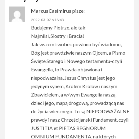
MarcusCasimirus
pisze:
2022-03-07 o 18:43
Budujemy Piotrze, ale tak:
Najmilsi, Siostry i Bracia!
Jak wszem i wobec powinno być wiadomo,
Bóg jest prawdziwie naszym Ojcem, a Pismo
Święte Starego i Nowego testamentu-czyli
Ewangelia, to Prawda objawiona i
niepodważalna, Jezus Chrystus jest jego
jedynym synem, Królem Królów i naszym
Zbawicielem, a w/wym Ewangelia naszą,
dzieci jego, mapą drogową, prowadzącą nas
do życia wiecznego. To są NIEPODWAŻALNE
prawdy i nasz Chrześcijanski Fundament, czyli
JUSTITIA et PIETAS REGNORUM
OMNIUM FUNDAMENTA, na których