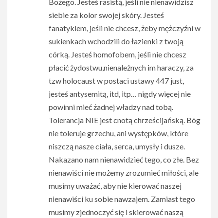
Bożego. Jesteś rasistą, jeśli nie nienawidzisz
siebie za kolor swojej skóry. Jesteś
fanatykiem, jeśli nie chcesz, żeby mężczyźni w
sukienkach wchodzili do łazienki z twoją
córką. Jesteś homofobem, jeśli nie chcesz
płacić żydostwu,nienależnych im haraczy, za
tzw holocaust w postaci ustawy 447 just,
jesteś antysemitą, itd, itp… nigdy więcej nie
powinni mieć żadnej władzy nad tobą.
Tolerancja NIE jest cnotą chrześcijańską. Bóg
nie toleruje grzechu, ani występków, które
niszczą nasze ciała, serca, umysły i dusze.
Nakazano nam nienawidzieć tego, co złe. Bez
nienawiści nie możemy zrozumieć miłości, ale
musimy uważać, aby nie kierować naszej
nienawiści ku sobie nawzajem. Zamiast tego
musimy zjednoczyć się i skierować naszą