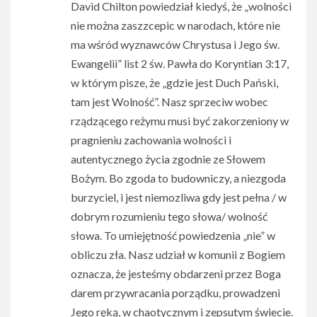
David Chilton powiedział kiedyś, że „wolności
nie można zaszzcepic w narodach, które nie
ma wśród wyznawców Chrystusa i Jego św.
Ewangelii” list 2 św. Pawła do Koryntian 3:17,
w którym pisze, że „gdzie jest Duch Pański,
tam jest Wolność”. Nasz sprzeciw wobec
rządzącego reżymu musi być zakorzeniony w
pragnieniu zachowania wolności i
autentycznego życia zgodnie ze Słowem
Bożym. Bo zgoda to budowniczy, a niezgoda
burzyciel, i jest niemozliwa gdy jest pełna / w
dobrym rozumieniu tego słowa/ wolność
słowa. To umiejętność powiedzenia „nie” w
obliczu zła. Nasz udział w komunii z Bogiem
oznacza, że ​​jesteśmy obdarzeni przez Boga
darem przywracania porządku, prowadzeni
Jego ręką, w chaotycznym i zepsutym świecie.