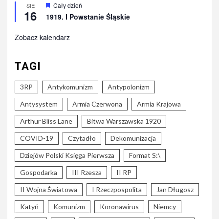
Wyróżnione
Cały dzień
SIE
16
1919. I Powstanie Śląskie
Zobacz kalendarz
TAGI
3RP
Antykomunizm
Antypolonizm
Antysystem
Armia Czerwona
Armia Krajowa
Arthur Bliss Lane
Bitwa Warszawska 1920
COVID-19
Czytadło
Dekomunizacja
Dziejów Polski Księga Pierwsza
Format S:\
Gospodarka
III Rzesza
II RP
II Wojna Światowa
I Rzeczpospolita
Jan Długosz
Katyń
Komunizm
Koronawirus
Niemcy