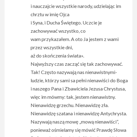
i nauczajcie wszystkie narody, udzielając im
chrztu w imię Ojca
i Syna, i Ducha Świętego. Uczcie je
zachowywać wszystko, co
wam przykazałem. A oto Ja jestem z wami
przez wszystkie dni,
aż do skończenia świata».
Najwyższy czas zacząć się tak zachowywać.
Tak! Często nazywają nas nienawistnymi-
ludzie, którzy sami sa pełni nienawiści do Boga
i naszego Pana i Zbawiciela Jezusa Chrystusa,
więc im mówmy: tak, jestem nienawistny.
Nienawidzę grzechu. Nienawidzę zła.
Nienawidzę szatana i nienawidzę Antychrysta.
Nazywają naszą mowę „mową nienawiści”,
ponieważ ośmielamy się mówić Prawdę Słowa