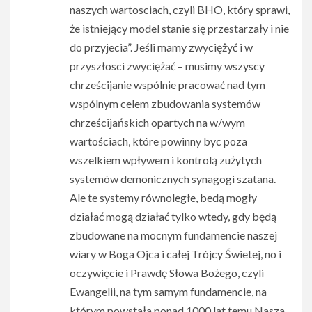
naszych wartosciach, czyli BHO, który sprawi,
że istniejący model stanie się przestarzały i nie
do przyjecia”. Jeśli mamy zwyciężyć i w
przyszłosci zwyciężać – musimy wszyscy
chrześcijanie wspólnie pracować nad tym
wspólnym celem zbudowania systemów
chrześcijańskich opartych na w/wym
wartościach, które powinny byc poza
wszelkiem wpływem i kontrolą zużytych
systemów demonicznych synagogi szatana.
Ale te systemy równoległe, bedą mogły
działać mogą działać tylko wtedy, gdy będą
zbudowane na mocnym fundamencie naszej
wiary w Boga Ojca i całej Trójcy Świetej, no i
oczywięcie i Prawdę Słowa Bożego, czyli
Ewangelii, na tym samym fundamencie, na
którym powstała ponad 1000 lat temu Nasza