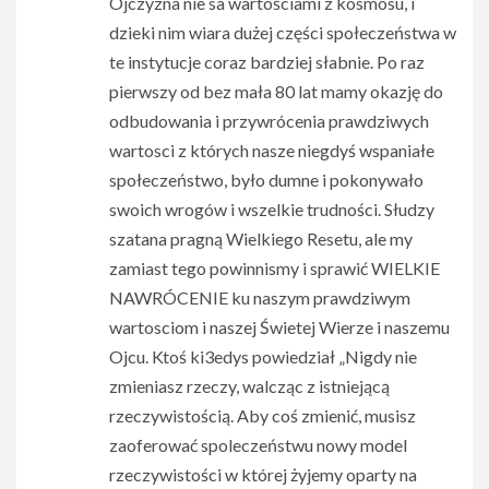
Ojczyzna nie sa wartościami z kosmosu, i
dzieki nim wiara dużej części społeczeństwa w
te instytucje coraz bardziej słabnie. Po raz
pierwszy od bez mała 80 lat mamy okazję do
odbudowania i przywrócenia prawdziwych
wartosci z których nasze niegdyś wspaniałe
społeczeństwo, było dumne i pokonywało
swoich wrogów i wszelkie trudności. Słudzy
szatana pragną Wielkiego Resetu, ale my
zamiast tego powinnismy i sprawić WIELKIE
NAWRÓCENIE ku naszym prawdziwym
wartosciom i naszej Świetej Wierze i naszemu
Ojcu. Ktoś ki3edys powiedział „Nigdy nie
zmieniasz rzeczy, walcząc z istniejącą
rzeczywistością. Aby coś zmienić, musisz
zaoferować spoleczeństwu nowy model
rzeczywistości w której żyjemy oparty na