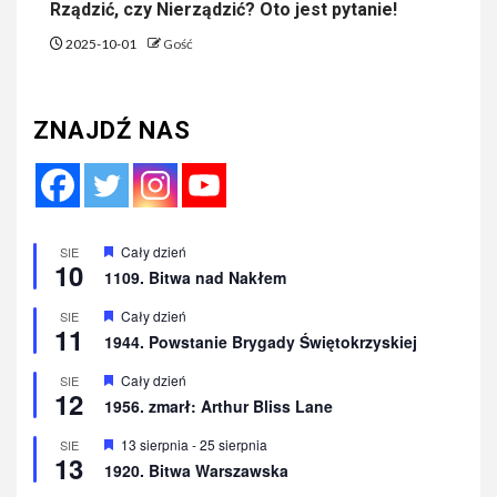
Rządzić, czy Nierządzić? Oto jest pytanie!
2025-10-01
Gość
ZNAJDŹ NAS
Wyróżnione
Cały dzień
SIE
10
1109. Bitwa nad Nakłem
Wyróżnione
Cały dzień
SIE
11
1944. Powstanie Brygady Świętokrzyskiej
Wyróżnione
Cały dzień
SIE
12
1956. zmarł: Arthur Bliss Lane
Wyróżnione
13 sierpnia
-
25 sierpnia
SIE
13
1920. Bitwa Warszawska