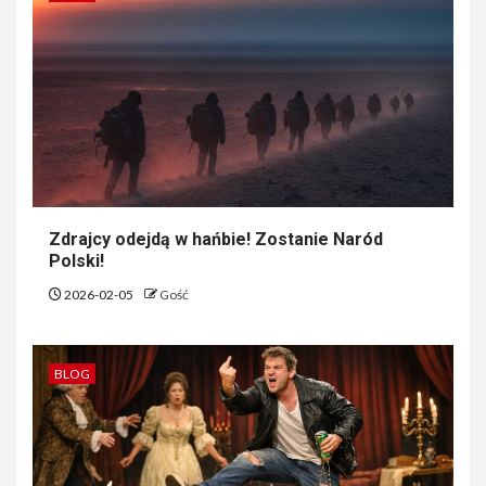
Zdrajcy odejdą w hańbie! Zostanie Naród
Polski!
2026-02-05
Gość
BLOG