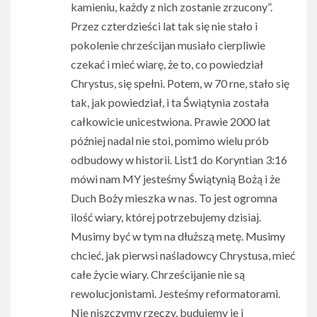
kamieniu, każdy z nich zostanie zrzucony”.
Przez czterdzieści lat tak się nie stało i
pokolenie chrześcijan musiało cierpliwie
czekać i mieć wiarę, że to, co powiedział
Chrystus, się spełni. Potem, w 70 rne, stało się
tak, jak powiedział, i ta Świątynia została
całkowicie unicestwiona. Prawie 2000 lat
później nadal nie stoi, pomimo wielu prób
odbudowy w historii. List1 do Koryntian 3:16
mówi nam MY jesteśmy Świątynią Bożą i że
Duch Boży mieszka w nas. To jest ogromna
ilość wiary, której potrzebujemy dzisiaj.
Musimy być w tym na dłuższą metę. Musimy
chcieć, jak pierwsi naśladowcy Chrystusa, mieć
całe życie wiary. Chrześcijanie nie są
rewolucjonistami. Jesteśmy reformatorami.
Nie niszczymy rzeczy, budujemy je i