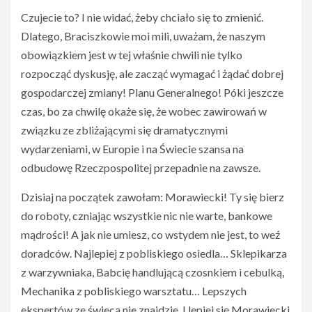
Czujecie to? I nie widać, żeby chciało się to zmienić.
Dlatego, Braciszkowie moi mili, uważam, że naszym
obowiązkiem jest w tej właśnie chwili nie tylko
rozpocząć dyskusję, ale zacząć wymagać i żądać dobrej
gospodarczej zmiany! Planu Generalnego! Póki jeszcze
czas, bo za chwilę okaże się, że wobec zawirowań w
związku ze zbliżającymi się dramatycznymi
wydarzeniami, w Europie i na Świecie szansa na
odbudowę Rzeczpospolitej przepadnie na zawsze.
Dzisiaj na początek zawołam: Morawiecki! Ty się bierz
do roboty, czniając wszystkie nic nie warte, bankowe
mądrości! A jak nie umiesz, co wstydem nie jest, to weź
doradców. Najlepiej z pobliskiego osiedla… Sklepikarza
z warzywniaka, Babcię handlującą czosnkiem i cebulką,
Mechanika z pobliskiego warsztatu… Lepszych
ekspertów ze świecą nie znajdzie. I lepiej się Morawiecki