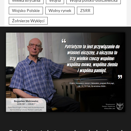
Wielka Brytania
Wojna
Wojna polsko-bolszewicka
Wojsko Polskie
Wolny rynek
ZSRR
Żołnierze Wyklęci