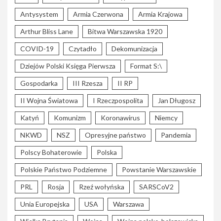
Antysystem
Armia Czerwona
Armia Krajowa
Arthur Bliss Lane
Bitwa Warszawska 1920
COVID-19
Czytadło
Dekomunizacja
Dziejów Polski Księga Pierwsza
Format S:\
Gospodarka
III Rzesza
II RP
II Wojna Światowa
I Rzeczpospolita
Jan Długosz
Katyń
Komunizm
Koronawirus
Niemcy
NKWD
NSZ
Opresyjne państwo
Pandemia
Polscy Bohaterowie
Polska
Polskie Państwo Podziemne
Powstanie Warszawskie
PRL
Rosja
Rzeź wołyńska
SARSCoV2
Unia Europejska
USA
Warszawa