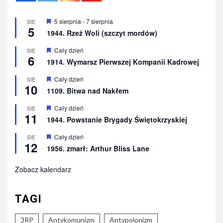
Wyróżnione
5 sierpnia
-
7 sierpnia
SIE
5
1944. Rzeź Woli (szczyt mordów)
Wyróżnione
Cały dzień
SIE
6
1914. Wymarsz Pierwszej Kompanii Kadrowej
Wyróżnione
Cały dzień
SIE
10
1109. Bitwa nad Nakłem
Wyróżnione
Cały dzień
SIE
11
1944. Powstanie Brygady Świętokrzyskiej
Wyróżnione
Cały dzień
SIE
12
1956. zmarł: Arthur Bliss Lane
Zobacz kalendarz
TAGI
3RP
Antykomunizm
Antypolonizm