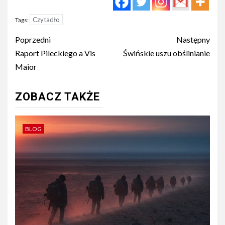
Czytadło
Tags:
Post
Poprzedni
Następny
navigation
Raport Pileckiego a Vis
Świńskie uszu obślinianie
Maior
ZOBACZ TAKŻE
BLOG