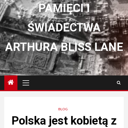
PAMIĘCI I
ŚWIADECTWA
ARTHURA BLISS LANE
Menu
główne
BLOG
Polska jest kobietą z