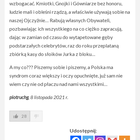
wzbogacać. Kmiotki, Gnojki i Gówniarze bez honoru,
ludzie mali i obleśni rządzą, a właściwie używają sobie na
naszej Ojczyźnie… Rabują własnych Obywateli,
pozbawiając ich wszystkiego na co ciężko zapracują,
dając w zamian od czasu do wytapetowane gęby
podstarzałych celebrytów, raz do roku przeplataną
zbiórką kasy do słoików Jurka z bloku…
A my co??? Piszemy sobie i piszemy, a Polska ma
syndrom coraz większy i oczy opuchnięte, już sam nie
wiem czy nie od płaczu nad nami wszystkimi…
piotruchg
, 8 listopada 2021 r.
28
Udostępnij: