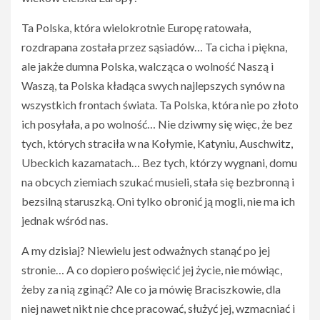
Ta Polska, która wielokrotnie Europę ratowała,
rozdrapana została przez sąsiadów… Ta cicha i piękna,
ale jakże dumna Polska, walcząca o wolność Naszą i
Waszą, ta Polska kładąca swych najlepszych synów na
wszystkich frontach świata. Ta Polska, która nie po złoto
ich posyłała, a po wolność… Nie dziwmy się więc, że bez
tych, których straciła w na Kołymie, Katyniu, Auschwitz,
Ubeckich kazamatach… Bez tych, którzy wygnani, domu
na obcych ziemiach szukać musieli, stała się bezbronną i
bezsilną staruszką. Oni tylko obronić ją mogli, nie ma ich
jednak wśród nas.
A my dzisiaj? Niewielu jest odważnych stanąć po jej
stronie… A co dopiero poświęcić jej życie, nie mówiąc,
żeby za nią zginąć? Ale co ja mówię Braciszkowie, dla
niej nawet nikt nie chce pracować, służyć jej, wzmacniać i