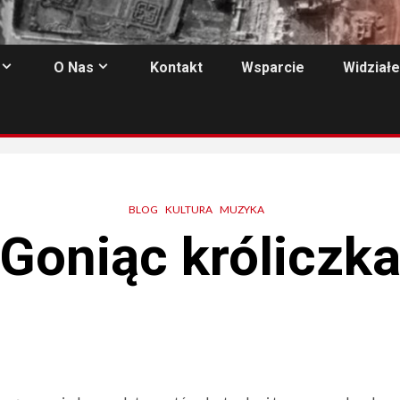
O Nas
Kontakt
Wsparcie
Widziałe
BLOG
KULTURA
MUZYKA
Goniąc króliczk