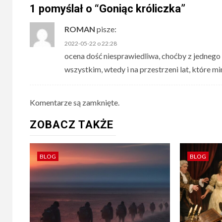
1 pomyślał o “
Goniąc króliczka
”
ROMAN
pisze:
2022-05-22 o 22:28
ocena dość niesprawiedliwa, choćby z jednego 
wszystkim, wtedy i na przestrzeni lat, które 
Komentarze są zamknięte.
ZOBACZ TAKŻE
BLOG
BLOG