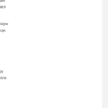
nam
1989
lejne
uje.
ję
dzie