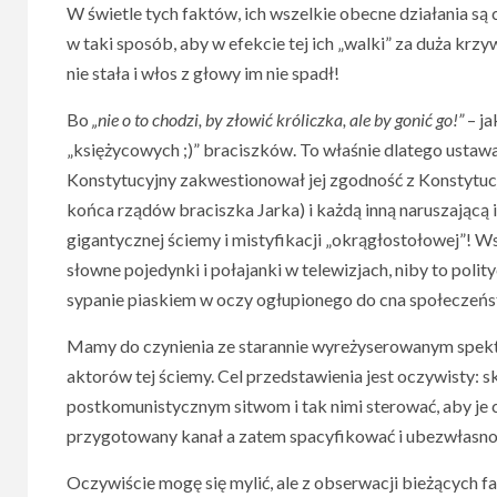
W świetle tych faktów, ich wszelkie obecne działania są 
w taki sposób, aby w efekcie tej ich „walki” za duża kr
nie stała i włos z głowy im nie spadł!
Bo
„nie o to chodzi, by złowić króliczka, ale by gonić go!”
– ja
„księżycowych ;)” braciszków. To właśnie dlatego ustawa
Konstytucyjny zakwestionował jej zgodność z Konstytucją
końca rządów braciszka Jarka) i każdą inną naruszającą i
gigantycznej ściemy i mistyfikacji „okrągłostołowej”! Ws
słowne pojedynki i połajanki w telewizjach, niby to polit
sypanie piaskiem w oczy ogłupionego do cna społeczeń
Mamy do czynienia ze starannie wyreżyserowanym spekta
aktorów tej ściemy. Cel przedstawienia jest oczywisty: 
postkomunistycznym sitwom i tak nimi sterować, aby je 
przygotowany kanał a zatem spacyfikować i ubezwłasno
Oczywiście mogę się mylić, ale z obserwacji bieżących f