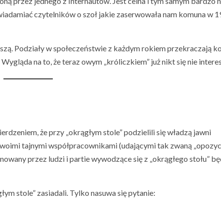
oną przez jednego z Internautów. Jest celna i tym samym bardzo 
uświadamiać czytelników o szoł jakie zaserwowała nam komuna w 
rszą. Podziały w społeczeństwie z każdym rokiem przekraczają ko
ygląda na to, że teraz owym „króliczkiem” już nikt się nie interes
erdzeniem, że przy „okrągłym stole” podzielili się władzą jawni
 swoimi tajnymi współpracownikami (udającymi tak zwaną „opozyc
nowany przez ludzi i partie wywodzące się z „okrągłego stołu” bę
łym stole” zasiadali. Tylko nasuwa się pytanie: