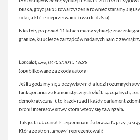
Prezentujemy ocenę sytuacji Polski z 2010 roku wygłosz
bliska, gdyż jako Stowarzyszenie również staramy się 
roku, a które nieprzerwanie trwa do dzisiaj.
Niestety po ponad 11 latach mamy sytuację znacznie go
granice, ku uciesze zarządców nadanych nam z zewnątrz. W
Lancelot
, czw., 04/03/2010 16:38
(opublikowane za zgodą autora)
Jeśli zgodzimy się z oczywistym dla ludzi rozumnych stwi
funkcjonariusze komunistycznych służb specjalnych, ze
demokratyczną”), to każdy rząd i każdy parlament zdomi
bronił interesów sitwy która wtedy się zawiązała.
Tak jest i obecnie! Przypominam, że bracia K. przy „okrąg
Którą ze stron
„umowy”
reprezentowali?