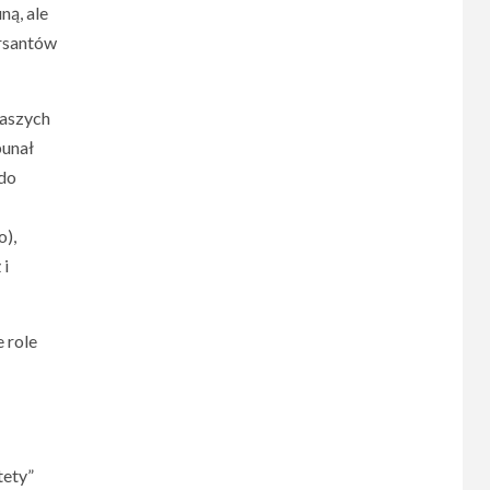
ną, ale
ersantów
naszych
bunał
 do
o),
 i
 role
tety”