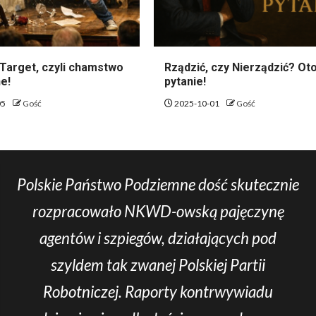
Target, czyli chamstwo
Rządzić, czy Nierządzić? Oto
e!
pytanie!
05
Gość
2025-10-01
Gość
Polskie Państwo Podziemne dość skutecznie
rozpracowało NKWD-owską pajęczynę
agentów i szpiegów, działających pod
szyldem tak zwanej Polskiej Partii
Robotniczej. Raporty kontrwywiadu