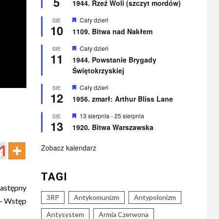
5
1944. Rzeź Woli (szczyt mordów)
Wyróżnione
Cały dzień
SIE
10
1109. Bitwa nad Nakłem
Wyróżnione
Cały dzień
SIE
11
1944. Powstanie Brygady
Świętokrzyskiej
Wyróżnione
Cały dzień
SIE
12
1956. zmarł: Arthur Bliss Lane
Wyróżnione
13 sierpnia
-
25 sierpnia
SIE
13
1920. Bitwa Warszawska
Zobacz kalendarz
TAGI
astępny
3RP
Antykomunizm
Antypolonizm
 – Wstęp
Antysystem
Armia Czerwona