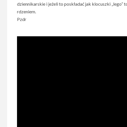
dziennikarskie i jeżeli to poskładać jak klocuszki „lego
rdzeniem.
Pzdr