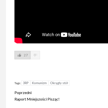
27
3RP
Komunizm
Okrągły stół
Tags:
Post
Poprzedni
navigation
Raport Mniejszości Pisząc!