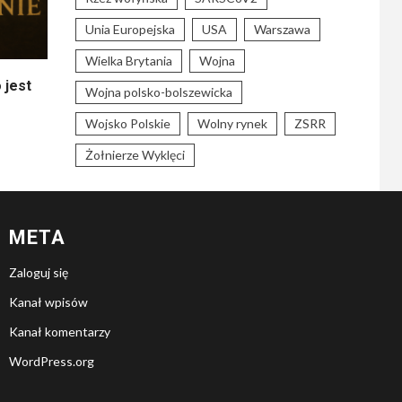
Unia Europejska
USA
Warszawa
Wielka Brytania
Wojna
 jest
Wojna polsko-bolszewicka
Wojsko Polskie
Wolny rynek
ZSRR
Żołnierze Wyklęci
META
Zaloguj się
Kanał wpisów
Kanał komentarzy
WordPress.org