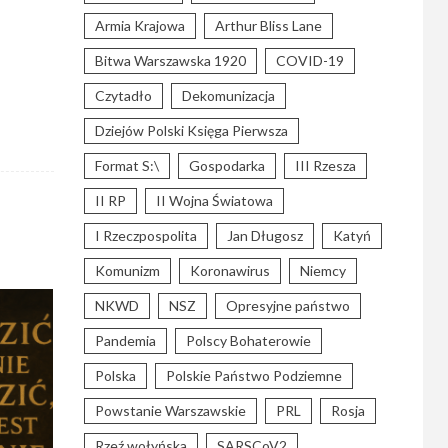
Armia Krajowa
Arthur Bliss Lane
Bitwa Warszawska 1920
COVID-19
Czytadło
Dekomunizacja
Dziejów Polski Księga Pierwsza
Format S:\
Gospodarka
III Rzesza
II RP
II Wojna Światowa
I Rzeczpospolita
Jan Długosz
Katyń
Komunizm
Koronawirus
Niemcy
NKWD
NSZ
Opresyjne państwo
Pandemia
Polscy Bohaterowie
Polska
Polskie Państwo Podziemne
Powstanie Warszawskie
PRL
Rosja
Rzeź wołyńska
SARSCoV2