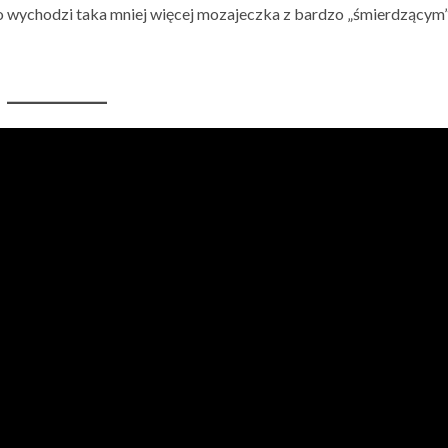
” to wychodzi taka mniej więcej mozajeczka z bardzo „śmierdzącym”