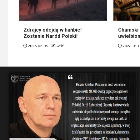
Zdrajcy odejdą w hańbie!
Chamski 
Zostanie Naród Polski!
uwielbion
2026-02-05
Gość
2026-01-