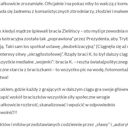
całkowicie zrozumiałe. Oficjalnie i na pokaz niby to walczą z komu
zywda się żadnemu z komunistycznych zbrodniarzy, złodziei i malw
k kiedyś mądrze śpiewali bracia Zielińscy – oto myśl przewodnia 
 lustracyjna została tak „poprawiona” przez Prezydenta, aby Try
. Taki sam los spotkał ustawę „deubekizacyjną” (Ciągnęła się aż
nteresy sitwy „okrągłostołowej”. Rządy braci K. to był dalszy ciąg
zystkie medialne „wojenki”: bracia K. – reszta świata(polityczneg
yczne starcia z braciszkami – to wszystko pic na wodę, fotomontaż
stwa!
klem, gdzie każdy z grających w dalszym ciągu gra swoje główne
skupić wokół braciszków wszystkie siły społeczne wrogie
całkowicie rozbroić, skanalizować i wpuścić w odpowiednio
wolnić!!!
aktów i mitów przedstawianych codziennie przez „sławy” i „autory