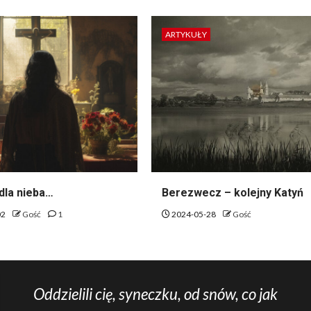
ARTYKUŁY
dla nieba…
Berezwecz – kolejny Katyń
02
Gość
1
2024-05-28
Gość
Oddzielili cię, syneczku, od snów, co jak