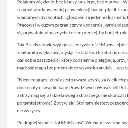
Polakom więzienie, bez kluczy, bez krat, bez murów… Wię
trzymał w odpowiedniej proweniencji banku, płacił za po
wiadomych dyskontach i głosował za jedynie słusznymi,
Pracował w dużym zagranicznym koncernie, karnie płacący
się prywatnie, albo zdychał czem prędzej, by budżetu n
Tak Braciszkowie wygląda rzeczywistość! Można jej nie 
znakomita większość, myśląc że taki los i trzeba się c
dali sobie zaszczepić i który codziennie pielęgnują, przy
mądrość etapu i że potem się to wszystko anuluje… wyst
“Nicniemogący” choć często uważający się za wielkich patr
doskonałymi wspólnikami Prawdziwych Właścicieli Polski i
zatrzymają się, aż dzieła swego strasznego nie skończą! 
po tamtej stronie? Zbyt wielu! Stoi tam niestety przeo
nie wszyscy!
Po drugiej stronie stoi Mniejszość! Wolna, niezależna, ś