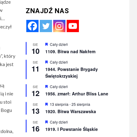
iądze
 w
ZNAJDŹ NAS
mi…
leczył
Wyróżnione
Cały dzień
SIE
i
10
1109. Bitwa nad Nakłem
”, który
Wyróżnione
Cały dzień
SIE
ka jest
11
1944. Powstanie Brygady
Świętokrzyskiej
 są
Wyróżnione
Cały dzień
SIE
12
ą i nie
1956. zmarł: Arthur Bliss Lane
u stoi
Wyróżnione
13 sierpnia
-
25 sierpnia
SIE
13
ć Bogu
1920. Bitwa Warszawska
Wyróżnione
Cały dzień
SIE
16
1919. I Powstanie Śląskie
zdolna,