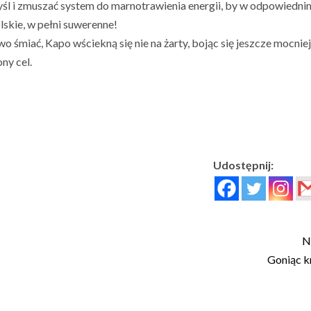
śl i zmuszać system do marnotrawienia energii, by w odpowiedni
skie, w pełni suwerenne!
o śmiać, Kapo wściekną się nie na żarty, bojąc się jeszcze mocnie
ny cel.
Udostępnij:
N
Goniąc k