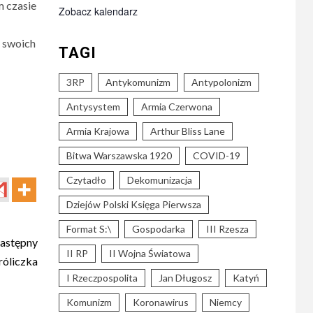
m czasie
Zobacz kalendarz
j swoich
TAGI
3RP
Antykomunizm
Antypolonizm
Antysystem
Armia Czerwona
Armia Krajowa
Arthur Bliss Lane
Bitwa Warszawska 1920
COVID-19
Czytadło
Dekomunizacja
Dziejów Polski Księga Pierwsza
Format S:\
Gospodarka
III Rzesza
astępny
II RP
II Wojna Światowa
róliczka
I Rzeczpospolita
Jan Długosz
Katyń
Komunizm
Koronawirus
Niemcy