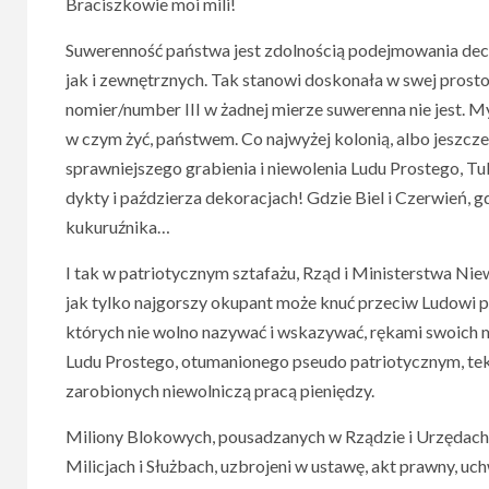
Braciszkowie moi mili!
Suwerenność państwa jest zdolnością podejmowania dec
jak i zewnętrznych. Tak stanowi doskonała w swej prostoc
nomier/number III w żadnej mierze suwerenna nie jest. M
w czym żyć, państwem. Co najwyżej kolonią, albo jeszcz
sprawniejszego grabienia i niewolenia Ludu Prostego, 
dykty i paździerza dekoracjach! Gdzie Biel i Czerwień, gd
kukuruźnika…
I tak w patriotycznym sztafażu, Rząd i Ministerstwa Ni
jak tylko najgorszy okupant może knuć przeciw Ludowi 
których nie wolno nazywać i wskazywać, rękami swoich m
Ludu Prostego, otumanionego pseudo patriotycznym, tekt
zarobionych niewolniczą pracą pieniędzy.
Miliony Blokowych, pousadzanych w Rządzie i Urzędach, 
Milicjach i Służbach, uzbrojeni w ustawę, akt prawny, uch