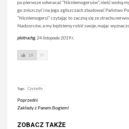
po pierwsze odwracać “Nicniemogersów”, nieść wolną my
go zniszczyć i na jego zgliszczach zbudować Państwo Pol
“Nicniemogersi” czytając to zaczną się ze strachu nerwow
Nadzorców, a my będziemy robić swoje, mając wyznaczo
piotruchg
, 24 listopada 2019 r.
19
Czytadło
Tags:
Post
Poprzedni
navigation
Zakłady z Panem Bogiem!
ZOBACZ TAKŻE