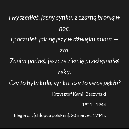
I wyszedłeś, jasny synku, z czarną bronią w
noc,
i poczułeś, jak się jeży w dźwięku minut —
zło.
Zanim padłeś, jeszcze ziemię przeżegnałeś
ręką.
Czy to była kula, synku, czy to serce pękło?
Krzysztof Kamil Baczyński
1921 - 1944
Elegia o… [chłopcu polskim], 20 marzec 1944 r.