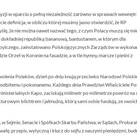
yzji w oparciu o pełną niezależność zarówno w sprawach wewnęt
ie definicja, w obliczu której musimy jasno stwierdzić, że RP
yślę, że nie można nawet nazwać tego, z czym Polacy muszą się mie
e dokładniej republiką bananową, bantustanem, w którym dla
Tubylczego, zainstalowano Polskojęzycznych Zarządców w wykona
zie Orzeł w Koronie na fasadzie, a w tle hymny, marsze i pieśni z
ewolenia Polaków, dzień po dniu knują przeciwko Narodowi Polski
podbitemu i pokonanemu. Każdego dnia Prawdziwi Właściciele Pol
inisterialnych Kapo, zaciskają milimetr po milimetrze powróz na 
urowym blichtrem i jałmużną, którą sami sobie fundują, ze swoic
w Sejmie, Senacie i Spółkach Skarbu Państwa, w Sądach, Prokura
wałę, przepis, wytyczną i klucz do sejfu z naszymi pieniędzmi, bud