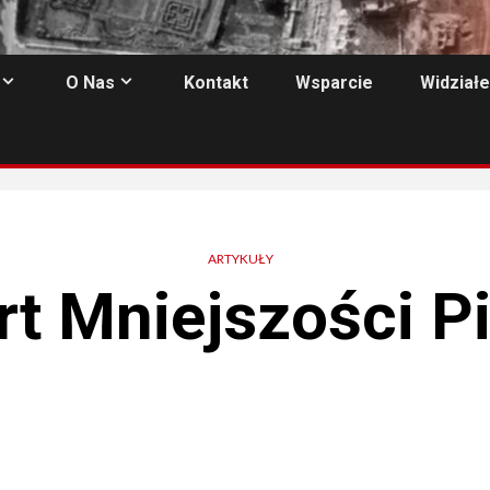
O Nas
Kontakt
Wsparcie
Widziałe
ARTYKUŁY
t Mniejszości P