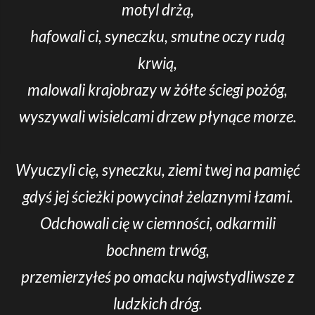
motyl drżą,
hafowali ci, syneczku, smutne oczy rudą
krwią,
malowali krajobrazy w żółte ściegi pożóg,
wyszywali wisielcami drzew płynące morze.
Wyuczyli cię, syneczku, ziemi twej na pamięć
gdyś jej ścieżki powycinał żelaznymi łzami.
Odchowali cię w ciemności, odkarmili
bochnem trwóg,
przemierzyłeś po omacku najwstydliwsze z
ludzkich dróg.