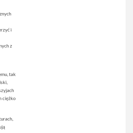
rznych
rzyć i
nych z
emu, tak
ski,
szyjach
h ciężko
turach,
ują