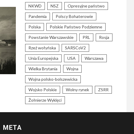
NKWD
NSZ
Opresyjne państwo
Pandemia
Polscy Bohaterowie
Polska
Polskie Państwo Podziemne
Powstanie Warszawskie
PRL
Rosja
Rzeź wołyńska
SARSCoV2
Unia Europejska
USA
Warszawa
Wielka Brytania
Wojna
Wojna polsko-bolszewicka
Wojsko Polskie
Wolny rynek
ZSRR
Żołnierze Wyklęci
META