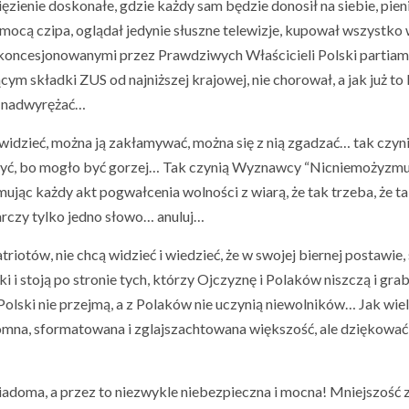
zienie doskonałe, gdzie każdy sam będzie donosił na siebie, pien
mocą czipa, oglądał jedynie słuszne telewizje, kupował wszystko
 koncesjonowanymi przez Prawdziwych Właścicieli Polski partia
m składki ZUS od najniższej krajowej, nie chorował, a jak już to 
ie nadwyrężać…
widzieć, można ją zakłamywać, można się z nią zgadzać… tak czyn
ieszyć, bo mogło być gorzej… Tak czynią Wyznawcy “Nicniemożyzmu
jmując każdy akt pogwałcenia wolności z wiarą, że tak trzeba, że ta
arczy tylko jedno słowo… anuluj…
iotów, nie chcą widzieć i wiedzieć, że w swojej biernej postawie,
 stoją po stronie tych, którzy Ojczyznę i Polaków niszczą i grabi
Polski nie przejmą, a z Polaków nie uczynią niewolników… Jak wiel
gromna, sformatowana i zglajszachtowana większość, ale dziękowa
wiadoma, a przez to niezwykle niebezpieczna i mocna! Mniejszość 