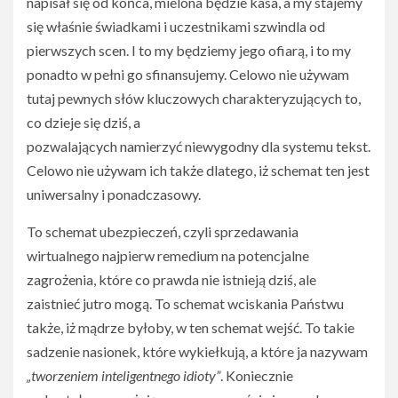
napisał się od końca, mielona będzie kasa, a my stajemy
się właśnie świadkami i uczestnikami szwindla od
pierwszych scen. I to my będziemy jego ofiarą, i to my
ponadto w pełni go sfinansujemy. Celowo nie używam
tutaj pewnych słów kluczowych charakteryzujących to,
co dzieje się dziś, a
pozwalających namierzyć niewygodny dla systemu tekst.
Celowo nie używam ich także dlatego, iż schemat ten jest
uniwersalny i ponadczasowy.
To schemat ubezpieczeń, czyli sprzedawania
wirtualnego najpierw remedium na potencjalne
zagrożenia, które co prawda nie istnieją dziś, ale
zaistnieć jutro mogą. To schemat wciskania Państwu
także, iż mądrze byłoby, w ten schemat wejść. To takie
sadzenie nasionek, które wykiełkują, a które ja nazywam
„tworzeniem inteligentnego idioty”
. Koniecznie