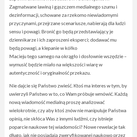
Zagmatwane lawiną i gąszczem medialnego szumu i
dezinformacji, schowane za rzekomo niewiadomymi
przyczynami, przejrzane scenariusze, nabierają dla ludzi
sensu i powagi. Bronić go będą przedstawiający je
dziennikarze i ich zaproszeni eksperci; dodawać mu
będą powagi, a klepanie w kółko
Macieju tego samego na okrągło i dosłownie wszędzie –
wymusić będzie miało na większości wiarę w
autentyczność i oryginalność przekazu.
Nie dajcie się Państwo zwieść. Ktoś ma interes w tym, by
uwierzyli Państwo w to, co Wam próbuje wmówić. Każdą
nową wiadomość medialną proszę analizować
wielokrotnie, czy aby ktoś znów nie manipuluje Państwa
opinią, nie skłóca Was z innymi ludźmi, czy istnieje
poparcie naukowe tej wiadomości? Nowe rewelacje tak
długo, jak nie posiadają zweryfikowanej naukowo przez