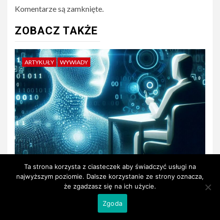
Komentarze są zamknięte.
ZOBACZ TAKŻE
ARTYKUŁY
WYWIADY
Ta strona korzysta z ciasteczek aby świadczyć usługi na
Wywiad ze sztuczną inteligencją
najwyższym poziomie. Dalsze korzystanie ze strony oznacza,
że zgadzasz się na ich użycie.
2024-11-19
Kamil
1
Zgoda