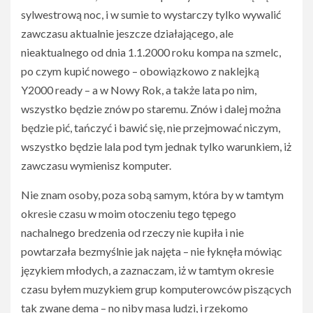
sylwestrową noc, i w sumie to wystarczy tylko wywalić
zawczasu aktualnie jeszcze działającego, ale
nieaktualnego od dnia 1.1.2000 roku kompa na szmelc,
po czym kupić nowego – obowiązkowo z naklejką
Y2000 ready – a w Nowy Rok, a także lata po nim,
wszystko będzie znów po staremu. Znów i dalej można
będzie pić, tańczyć i bawić się, nie przejmować niczym,
wszystko będzie lala pod tym jednak tylko warunkiem, iż
zawczasu wymienisz komputer.
Nie znam osoby, poza sobą samym, która by w tamtym
okresie czasu w moim otoczeniu tego tępego
nachalnego bredzenia od rzeczy nie kupiła i nie
powtarzała bezmyślnie jak najęta – nie łyknęła mówiąc
językiem młodych, a zaznaczam, iż w tamtym okresie
czasu byłem muzykiem grup komputerowców piszących
tak zwane dema – no niby masa ludzi, i rzekomo