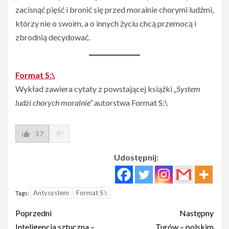
zacisnąć pięść i bronić się przed moralnie chorymi ludźmi,
którzy nie o swoim, a o innych życiu chcą przemocą i
zbrodnią decydować.
Format S:\
Wykład zawiera cytaty z powstającej książki
„System
ludzi chorych moralnie”
autorstwa Format S:\
37
Udostępnij:
Antysystem
Format S:\
Tags:
Post
Poprzedni
Następny
Inteligencja sztuczna –
Turów – polskim