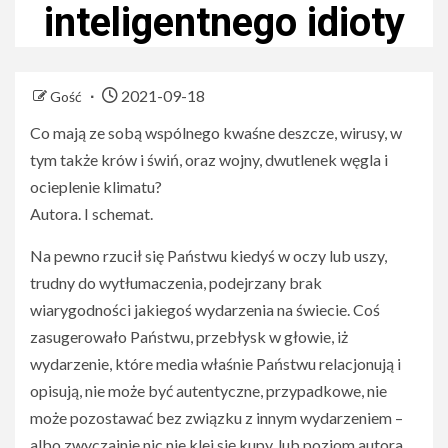
inteligentnego idioty
2021-09-18
Gość
Co mają ze sobą wspólnego kwaśne deszcze, wirusy, w
tym także krów i świń, oraz wojny, dwutlenek węgla i
ocieplenie klimatu?
Autora. I schemat.
Na pewno rzucił się Państwu kiedyś w oczy lub uszy,
trudny do wytłumaczenia, podejrzany brak
wiarygodności jakiegoś wydarzenia na świecie. Coś
zasugerowało Państwu, przebłysk w głowie, iż
wydarzenie, które media właśnie Państwu relacjonują i
opisują, nie może być autentyczne, przypadkowe, nie
może pozostawać bez związku z innym wydarzeniem –
albo zwyczajnie nic nie klei się kupy, lub poziom autora