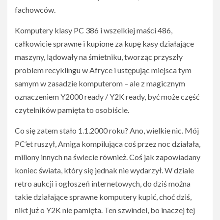
fachowców.
Komputery klasy PC 386 i wszelkiej maści 486,
całkowicie sprawne i kupione za kupę kasy działające
maszyny, lądowały na śmietniku, tworząc przyszły
problem recyklingu w Afryce i ustępując miejsca tym
samym w zasadzie komputerom – ale z magicznym
oznaczeniem Y2000 ready / Y2K ready, być może część
czytelników pamięta to osobiście.
Co się zatem stało 1.1.2000 roku? Ano, wielkie nic. Mój
PC’et ruszył, Amiga kompilująca coś przez noc działała,
miliony innych na świecie również. Coś jak zapowiadany
koniec świata, który się jednak nie wydarzył. W dziale
retro aukcji i ogłoszeń internetowych, do dziś można
takie działające sprawne komputery kupić, choć dziś,
nikt już o Y2K nie pamięta. Ten szwindel, bo inaczej tej