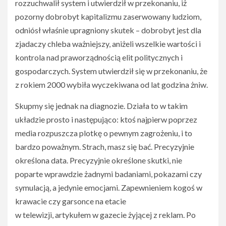
rozzuchwalił system i utwierdził w przekonaniu, iż
pozorny dobrobyt kapitalizmu zaserwowany ludziom,
odniósł właśnie upragniony skutek – dobrobyt jest dla
zjadaczy chleba ważniejszy, aniżeli wszelkie wartości i
kontrola nad praworządnością elit politycznych i
gospodarczych. System utwierdził się w przekonaniu, że
z rokiem 2000 wybiła wyczekiwana od lat godzina żniw.
Skupmy się jednak na diagnozie. Działa to w takim
układzie prosto i następująco: ktoś najpierw poprzez
media rozpuszcza plotkę o pewnym zagrożeniu, i to
bardzo poważnym. Strach, masz się bać. Precyzyjnie
określona data. Precyzyjnie określone skutki, nie
poparte wprawdzie żadnymi badaniami, pokazami czy
symulacją, a jedynie emocjami. Zapewnieniem kogoś w
krawacie czy garsonce na etacie
w telewizji, artykułem w gazecie żyjącej z reklam. Po