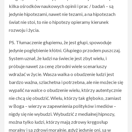
kilka ośrodków naukowych opinii i prac / badań – są
jedynie hipotezami, nawet nie tezami, a na hipotezach
świat nie stoi, to nie o hipotezy opieramy kierunek
rozwoju i życia.
PS. Tłumaczenie głupiemu, że jest głupi, spowoduje
jedynie pogłębienie kłótni. Głupiego przodem puszczaj.
System uznał, że ludzi na świecie jest zbyt wielu, i
próbuje nawet za cenę zbrodni wiele scenariuszy
wdrażać w życie. Wasza walka o obudzenie ludzi jest
bardzo ważna, szlachetna i potrzebna, ale nie możecie się
wypalić na walce o obudzenie wielu, którzy autentycznie
nie chcą się obudzić. Wielu, którzy tak głęboko, zamiast
w Boga – wierzy w zapewnienia polityków i mediów –
nigdy się nie wybudzi. Wybudzić z medialnej hipnozy,
można tylko ludzi, którzy mają zdrowy kręgosłup
moralny i są zdrowi moralnie, gdyż jedynie oni, są w