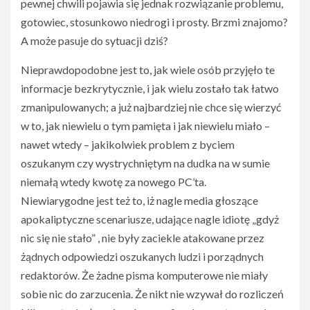
pewnej chwili pojawia się jednak rozwiązanie problemu,
gotowiec, stosunkowo niedrogi i prosty. Brzmi znajomo?
A może pasuje do sytuacji dziś?
Nieprawdopodobne jest to, jak wiele osób przyjęło te
informacje bezkrytycznie, i jak wielu zostało tak łatwo
zmanipulowanych; a już najbardziej nie chce się wierzyć
w to, jak niewielu o tym pamięta i jak niewielu miało –
nawet wtedy – jakikolwiek problem z byciem
oszukanym czy wystrychniętym na dudka na w sumie
niemałą wtedy kwotę za nowego PC’ta.
Niewiarygodne jest też to, iż nagle media głoszące
apokaliptyczne scenariusze, udające nagle idiotę „gdyż
nic się nie stało” , nie były zaciekle atakowane przez
żądnych odpowiedzi oszukanych ludzi i porządnych
redaktorów. Że żadne pisma komputerowe nie miały
sobie nic do zarzucenia. Że nikt nie wzywał do rozliczeń