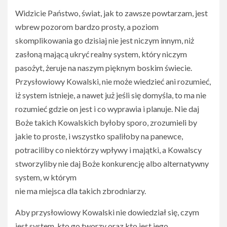
Widzicie Państwo, świat, jak to zawsze powtarzam, jest
wbrew pozorom bardzo prosty, a poziom
skomplikowania go dzisiaj nie jest niczym innym, niż
zasłoną mającą ukryć realny system, który niczym
pasożyt, żeruje na naszym pięknym boskim świecie.
Przysłowiowy Kowalski, nie może wiedzieć ani rozumieć,
iż system istnieje, a nawet już jeśli się domyśla, to ma nie
rozumieć gdzie on jest i co wyprawia i planuje. Nie daj
Boże takich Kowalskich byłoby sporo, zrozumieli by
jakie to proste, i wszystko spaliłoby na panewce,
potraciliby co niektórzy wpływy i majątki, a Kowalscy
stworzyliby nie daj Boże konkurencję albo alternatywny
system, w którym
nie ma miejsca dla takich zbrodniarzy.
Aby przysłowiowy Kowalski nie dowiedział się, czym
jest system, kto go tworzy oraz kto jest jego