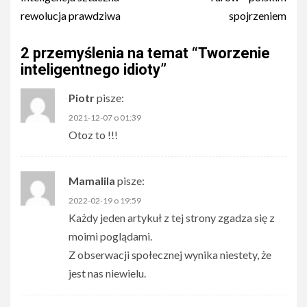
navigation
rewolucja prawdziwa
spojrzeniem
2 przemyślenia na temat “
Tworzenie
inteligentnego idioty
”
Piotr
pisze:
2021-12-07 o 01:39
Otoz to !!!
Mamalila
pisze:
2022-02-19 o 19:59
Każdy jeden artykuł z tej strony zgadza się z
moimi poglądami.
Z obserwacji społecznej wynika niestety, że
jest nas niewielu.