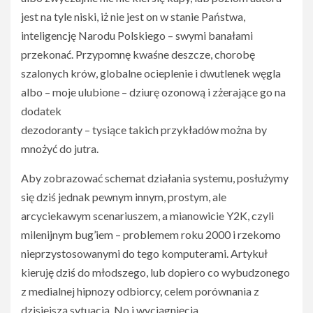
jest na tyle niski, iż nie jest on w stanie Państwa,
inteligencję Narodu Polskiego – swymi banałami
przekonać. Przypomnę kwaśne deszcze, chorobę
szalonych krów, globalne ocieplenie i dwutlenek węgla
albo – moje ulubione – dziurę ozonową i zżerające go na
dodatek
dezodoranty – tysiące takich przykładów można by
mnożyć do jutra.
Aby zobrazować schemat działania systemu, posłużymy
się dziś jednak pewnym innym, prostym, ale
arcyciekawym scenariuszem, a mianowicie Y2K, czyli
milenijnym bug’iem – problemem roku 2000 i rzekomo
nieprzystosowanymi do tego komputerami. Artykuł
kieruję dziś do młodszego, lub dopiero co wybudzonego
z medialnej hipnozy odbiorcy, celem porównania z
dzisiejszą sytuacją. No i wyciągnięcia