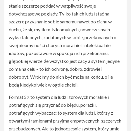
stanie szczerze poddać w wątpliwość swoje
dotychczasowe poglądy. Tylko takich ludzi stać na
szczere przyznanie sobie samemu nawet po cichu w
duchu, że się myliłem. Nieomylnych, nowoczesnych
wykształconych, zadufanych w sobie, przekonanych o
swej nieomylności chorych moralnie i intelektualnie
idiotów, pozostawcie w spokoju i ich przekonaniu,
głębokiej wierze, że wszystko jest cacy a system jedyne
co ma na celu – to ich ochronę, dobro, zdrowie i
dobrobyt. Wrócimy do nich być może na końcu, o ile
będą kiedykolwiek w ogóle chcieli.
Format S:\ to system dla ludzi zdrowych moralnie i
potrafiących się przyznać do błędu, porażki,
potrafiących wybaczać; to system dla ludzi, którzy z
otwartymi ramionami przyjmą empatycznych, szczerych
przebudzonych. Ale to jednocześnie system, który umie