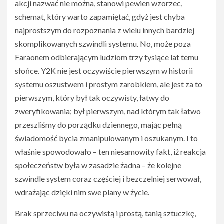
akcji nazwać nie można, stanowi pewien wzorzec,
schemat, który warto zapamiętać, gdyż jest chyba
najprostszym do rozpoznania z wielu innych bardziej
skomplikowanych szwindli systemu. No, może poza
Faraonem odbierającym ludziom trzy tysiące lat temu
słońce. Y2K nie jest oczywiście pierwszym w historii
systemu oszustwem i prostym zarobkiem, ale jest za to
pierwszym, który był tak oczywisty, łatwy do
zweryfikowania; był pierwszym, nad którym tak łatwo
przeszliśmy do porządku dziennego, mając pełną
świadomość bycia zmanipulowanym i oszukanym. I to
właśnie spowodowało – ten niesamowity fakt, iż reakcja
społeczeństw była w zasadzie żadna – że kolejne
szwindle system coraz częściej i bezczelniej serwował,
wdrażając dzięki nim swe plany w życie.
Brak sprzeciwu na oczywistą i prostą, tanią sztuczkę,