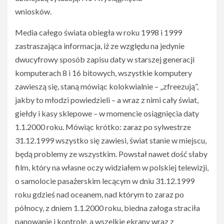
wniosków.
Media całego świata obiegła w roku 1998 i 1999
zastraszająca informacja, iż ze względu na jedynie
dwucyfrowy sposób zapisu daty w starszej generacji
komputerach 8 i 16 bitowych, wszystkie komputery
zawieszą się, staną mówiąc kolokwialnie – „zfreezują”,
jakby to młodzi powiedzieli – a wraz z nimi cały świat,
giełdy i kasy sklepowe – w momencie osiągnięcia daty
1.1.2000 roku. Mówiąc krótko: zaraz po sylwestrze
31.12.1999 wszystko się zawiesi, świat stanie w miejscu,
będą problemy ze wszystkim. Powstał nawet dość słaby
film, który na własne oczy widziałem w polskiej telewizji,
o samolocie pasażerskim lecącym w dniu 31.12.1999
roku gdzieś nad oceanem, nad którym to zaraz po
północy, z dniem 1.1.2000 roku, biedna załoga straciła
panowanie i kontrolę, a wszelkie ekrany wraz z