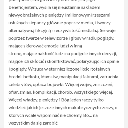
beneficjentem, wysila się nieustannie nakładem
niewyobrażalnych pieniędzy i milionowymi rzeszami
usłużnych siepaczy, głównie poprzez media, i tworzy
alternatywną fikcyjną rzeczywistość medialną. Serwuje
poprzez twarze w telewizorze i głosy w radiu poglądy,
mające skierować emocje ludzi w inną
stronę, mające nakłonić ludzi na podjęcie innych decyzji,
mające ich skłócić i skonfliktować, polaryzując ich opinie
i poglądy. Wrzuca w eter niezliczone ilości totalnych
bredni, bełkotu, kłamstw, manipulacji faktami, zatrudnia
celebrytów, opłaca bojówki. Więcej wojny, zniszczeń,
ofiar, zmian, komplikacji, chorób, wszystkiego więcej.
Więcej władzy, pieniędzy, i Bóg jeden raczy tylko
wiedzieć jakich jeszcze innych makabrycznych rzeczy, o
których wcale wspominać nie chcemy. Bo… na
wszystkim da się zarobić.