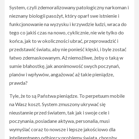
System, czyli zdemoralizowany patologiczny narkoman i
nieznany biologii pasożyt, który oparł swe istnienie i
funkcjonowanie na wyzysku i krzywdzie ludzi, wraca do
tego co jakiś czas na nowo, cyklicznie, nie wie tylko do
końca, jak to w okoliczności ubrać, przeprowadzić i
przedstawić światu, aby nie ponieść klęski, i byle zostać
łatwo zdemaskowanym. Aż niemożliwe, żeby o taką w
sumie błahostkę, jak anonimowość swych poczynań,
planów i wpływów, angażować aż takie pieniądze,
prawda?
Tyle, że to są Państwa pieniądze. To perpetuum mobile
na Wasz koszt. System zmuszony ukrywać się
nieustannie przed światem, tak jak i swoje cele i
poczynania, posiadane aktywa, personalia, musi
wymyślać coraz to nowsze i lepsze jakościowo dla
inteligentnego odbiorcy problemy świata, choroby,