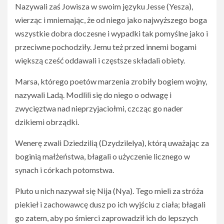
Nazywali zaś Jowisza w swoim języku Jesse (Yesza),
wierząc i mniemając, że od niego jako najwyższego boga
wszystkie dobra doczesne i wypadki tak pomyślne jako i
przeciwne pochodziły. Jemu też przed innemi bogami
większą cześć oddawali i częstsze składali obiety.
Marsa, którego poetów marzenia zrobiły bogiem wojny,
nazywali Ladą. Modlili się do niego o odwagę i
zwycięztwa nad nieprzyjaciołmi, czcząc go nader
dzikiemi obrządki.
Wenerę zwali Dziedzilią (Dzydzilelya), którą uważając za
boginią małżeństwa, błagali o użyczenie licznego w
synach i córkach potomstwa.
Pluto u nich nazywał się Nija (Nya). Tego mieli za stróża
piekieł i zachowawcę dusz po ich wyjściu z ciała; błagali
go zatem, aby po śmierci zaprowadził ich do lepszych