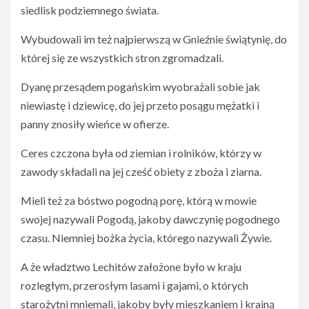
siedlisk podziemnego świata.
Wybudowali im też najpierwszą w Gnieźnie świątynię, do
której się ze wszystkich stron zgromadzali.
Dyanę przesądem pogańskim wyobrażali sobie jak
niewiastę i dziewicę, do jej przeto posągu mężatki i
panny znosiły wieńce w ofierze.
Ceres czczona była od ziemian i rolników, którzy w
zawody składali na jej cześć obiety z zboża i ziarna.
Mieli też za bóstwo pogodną porę, którą w mowie
swojej nazywali Pogodą, jakoby dawczynię pogodnego
czasu. Niemniej bożka życia, którego nazywali Żywie.
A że władztwo Lechitów założone było w kraju
rozległym, przerosłym lasami i gajami, o których
starożytni mniemali, jakoby były mieszkaniem i krainą