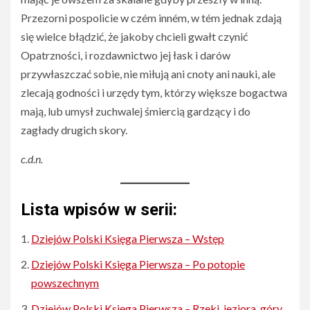
Przezorni pospolicie w czém inném, w tém jednak zdają
się wielce błądzić, że jakoby chcieli gwałt czynić
Opatrzności, i rozdawnictwo jej łask i darów
przywłaszczać sobie, nie miłują ani cnoty ani nauki, ale
zlecają godności i urzędy tym, którzy większe bogactwa
mają, lub umysł zuchwalej śmiercią gardzący i do
zagłady drugich skory.
c.d.n.
Lista wpisów w serii:
Dziejów Polski Księga Pierwsza – Wstęp
Dziejów Polski Księga Pierwsza – Po potopie
powszechnym
Dziejów Polski Księga Pierwsza – Rzeki, jeziora, góry