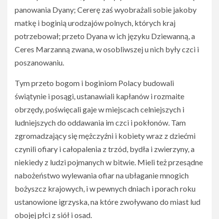
panowania Dyany; Cererę zaś wyobrażali sobie jakoby
matkę i boginią urodzajów polnych, których kraj
potrzebował; przeto Dyana w ich języku Dziewanną, a
Ceres Marzanną zwana, w osobliwszej u nich były czci i
poszanowaniu.
Tym przeto bogom i boginiom Polacy budowali
świątynie i posągi, ustanawiali kapłanów i rozmaite
obrzędy, poświęcali gaje w miejscach celniejszych i
ludniejszych do oddawania im czci i pokłonów. Tam
zgromadzający się mężczyźni i kobiety wraz z dziećmi
czynili ofiary i całopalenia z trzód, bydła i zwierzyny, a
niekiedy z ludzi pojmanych w bitwie. Mieli też przesądne
nabożeństwo wylewania ofiar na ubłaganie mnogich
bożyszcz krajowych, i w pewnych dniach i porach roku
ustanowione igrzyska, na które zwoływano do miast lud
obojej płci z siół i osad.