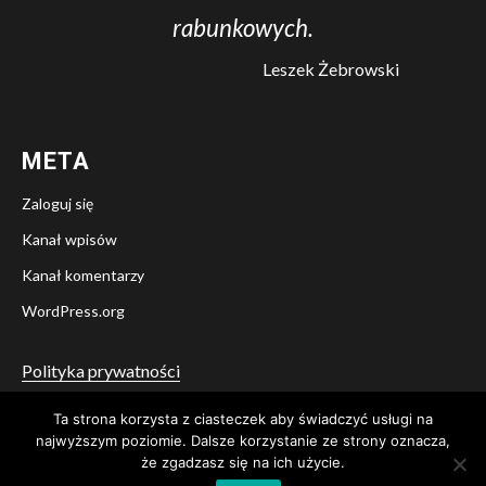
rabunkowych.
Leszek Żebrowski
META
Zaloguj się
Kanał wpisów
Kanał komentarzy
WordPress.org
Polityka prywatności
Ta strona korzysta z ciasteczek aby świadczyć usługi na
Twitter
Facebook
YouTube
Instagram
najwyższym poziomie. Dalsze korzystanie ze strony oznacza,
że zgadzasz się na ich użycie.
© Stowarzyszenie Pamięci i Świadectwa A. B. Lane
|
Newsium