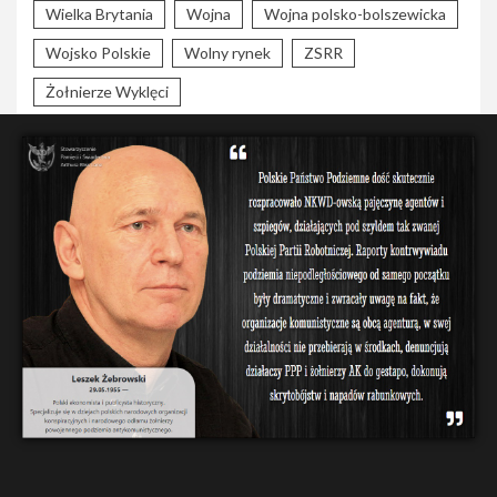
Wielka Brytania
Wojna
Wojna polsko-bolszewicka
Wojsko Polskie
Wolny rynek
ZSRR
Żołnierze Wyklęci