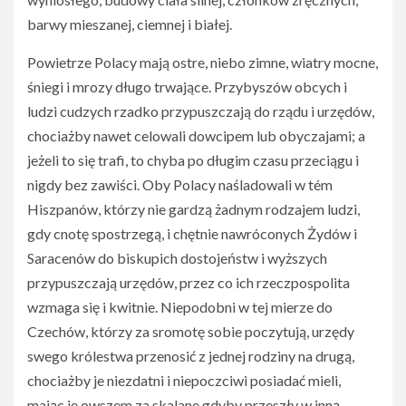
barwy mieszanej, ciemnej i białej.
Powietrze Polacy mają ostre, niebo zimne, wiatry mocne,
śniegi i mrozy długo trwające. Przybyszów obcych i
ludzi cudzych rzadko przypuszczają do rządu i urzędów,
chociażby nawet celowali dowcipem lub obyczajami; a
jeżeli to się trafi, to chyba po długim czasu przeciągu i
nigdy bez zawiści. Oby Polacy naśladowali w tém
Hiszpanów, którzy nie gardzą żadnym rodzajem ludzi,
gdy cnotę spostrzegą, i chętnie nawróconych Żydów i
Saracenów do biskupich dostojeństw i wyższych
przypuszczają urzędów, przez co ich rzeczpospolita
wzmaga się i kwitnie. Niepodobni w tej mierze do
Czechów, którzy za sromotę sobie poczytują, urzędy
swego królestwa przenosić z jednej rodziny na drugą,
chociażby je niezdatni i niepoczciwi posiadać mieli,
mając je owszem za skalane gdyby przeszły w inną.