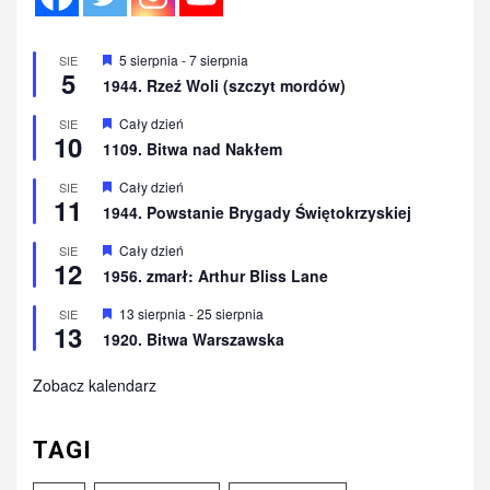
Wyróżnione
5 sierpnia
-
7 sierpnia
SIE
5
1944. Rzeź Woli (szczyt mordów)
Wyróżnione
Cały dzień
SIE
10
1109. Bitwa nad Nakłem
Wyróżnione
Cały dzień
SIE
11
1944. Powstanie Brygady Świętokrzyskiej
Wyróżnione
Cały dzień
SIE
12
1956. zmarł: Arthur Bliss Lane
Wyróżnione
13 sierpnia
-
25 sierpnia
SIE
13
1920. Bitwa Warszawska
Zobacz kalendarz
TAGI