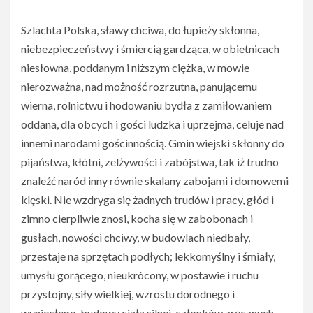
Szlachta Polska, sławy chciwa, do łupieży skłonna,
niebezpieczeństwy i śmiercią gardząca, w obietnicach
niesłowna, poddanym i niższym ciężka, w mowie
nierozważna, nad możność rozrzutna, panującemu
wierna, rolnictwu i hodowaniu bydła z zamiłowaniem
oddana, dla obcych i gości ludzka i uprzejma, celuje nad
innemi narodami gościnnością. Gmin wiejski skłonny do
pijaństwa, kłótni, zelżywości i zabójstwa, tak iż trudno
znaleźć naród inny równie skalany zabojami i domowemi
klęski. Nie wzdryga się żadnych trudów i pracy, głód i
zimno cierpliwie znosi, kocha się w zabobonach i
gusłach, nowości chciwy, w budowlach niedbały,
przestaje na sprzętach podłych; lekkomyślny i śmiały,
umysłu gorącego, nieukrócony, w postawie i ruchu
przystojny, siły wielkiej, wzrostu dorodnego i
wyniosłego, budowy ciała silnej, członków zręcznych,