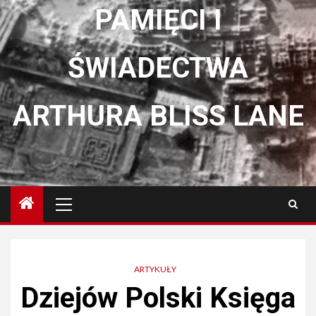
PAMIĘCI I
ŚWIADECTWA
ARTHURA BLISS LANE
Menu
główne
ARTYKUŁY
Dziejów Polski Księga