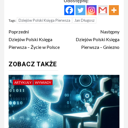
Udostępnij:
Dziejów Polski Księga Pierwsza
Jan Długosz
Tags:
Post
Poprzedni
Następny
navigation
Dziejów Polski Księga
Dziejów Polski Księga
Pierwsza – Życie w Polsce
Pierwsza – Gniezno
ZOBACZ TAKŻE
ARTYKUŁY
WYWIADY