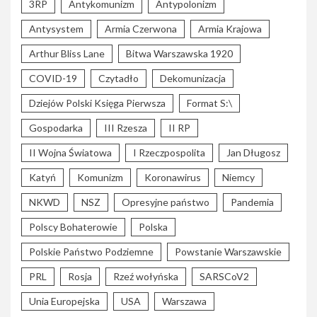
3RP
Antykomunizm
Antypolonizm
Antysystem
Armia Czerwona
Armia Krajowa
Arthur Bliss Lane
Bitwa Warszawska 1920
COVID-19
Czytadło
Dekomunizacja
Dziejów Polski Księga Pierwsza
Format S:\
Gospodarka
III Rzesza
II RP
II Wojna Światowa
I Rzeczpospolita
Jan Długosz
Katyń
Komunizm
Koronawirus
Niemcy
NKWD
NSZ
Opresyjne państwo
Pandemia
Polscy Bohaterowie
Polska
Polskie Państwo Podziemne
Powstanie Warszawskie
PRL
Rosja
Rzeź wołyńska
SARSCoV2
Unia Europejska
USA
Warszawa